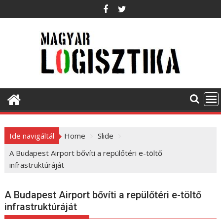
S
k
i
p
t
o
c
o
n
t
e
Ide navigáltál
Home
Slide
n
t
A Budapest Airport bővíti a repülőtéri e-töltő
infrastruktúráját
A Budapest Airport bővíti a repülőtéri e-töltő
infrastruktúráját