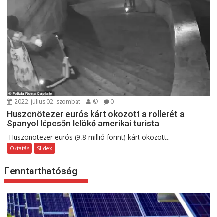
2022. július 02. szombat
©
0
Huszonötezer eurós kárt okozott a rollerét a
Spanyol lépcsőn lelökő amerikai turista
Huszonötezer eurós (9,8 millió forint) kárt okozott...
Oktatás
Slidex
Fenntarthatóság