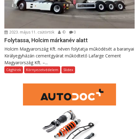
2023. május 11. csütörtök
©
0
Folytassa, Holcim márkanév alatt
Holcim Magyarország Kft. néven folytatja működését a baranyai
Királyegyházán cementgyárat működtető Lafarge Cement
Magyarország Kft. –...
Céghírek
Környezetvédelem
Slidex