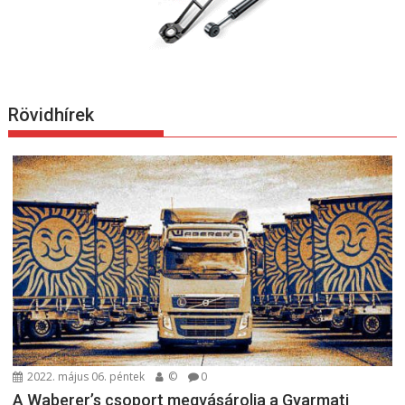
Rövidhírek
2022. május 06. péntek
©
0
A Waberer’s csoport megvásárolja a Gyarmati