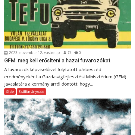
a
v
i
g
á
c
i
2023. november 12. vasárnap
©
0
GFM: meg kell erősíteni a hazai fuvarozókat
ó
A fuvarozók képviselőivel folytatott párbeszéd
eredményeként a Gazdaságfejlesztési Minisztérium (GFM)
javaslatára a kormány arról döntött, hogy...
Slide
Szállítmányozás