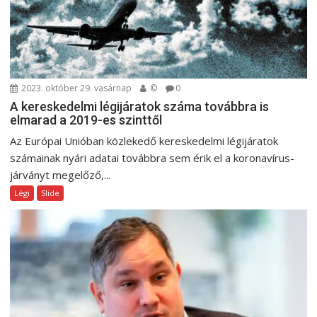
2023. október 29. vasárnap
©
0
A kereskedelmi légijáratok száma továbbra is
elmarad a 2019-es szinttől
Az Európai Unióban közlekedő kereskedelmi légijáratok
számainak nyári adatai továbbra sem érik el a koronavírus-
járványt megelőző,...
Légi
Slide