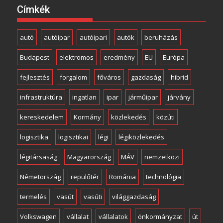
Címkék
autó
autóipar
autóipari
autók
beruházás
Budapest
elektromos
eredmény
EU
Európa
fejlesztés
forgalom
főváros
gazdaság
hibrid
infrastruktúra
ingatlan
ipar
járműipar
járvány
kereskedelem
Kormány
közlekedés
közúti
logisztika
logisztikai
légi
légiközlekedés
légitársaság
Magyarország
MÁV
nemzetközi
Németország
repülőtér
Románia
technológia
termelés
vasút
vasúti
világgazdaság
Volkswagen
vállalat
vállalatok
önkormányzat
út