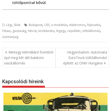
töltőponttal bővül.
,
,
,
,
,
,
Légi
Slide
Budapest
CEF
e-mobilitás
elektromos
fejlesztés
,
,
,
,
,
,
,
Főtaxi
gazdaság
hibrid
közlekedés
légügy
repülőtér
töltőállomás
üzemanyag
B
Mintegy kétmilliárd forintból
Hegyeshalom: Automata
e
újul meg két dél-balatoni
EuroTruck töltőállomást
vasútállomás
épített az OMV Hungária
j
e
g
Kapcsolódi híreink
y
z
é
s
n