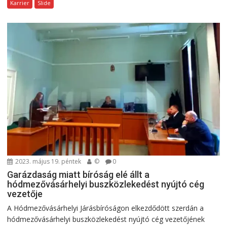
Karrier
Slide
2023. május 19. péntek
©
0
Garázdaság miatt bíróság elé állt a
hódmezővásárhelyi buszközlekedést nyújtó cég
vezetője
A Hódmezővásárhelyi Járásbíróságon elkezdődött szerdán a
hódmezővásárhelyi buszközlekedést nyújtó cég vezetőjének