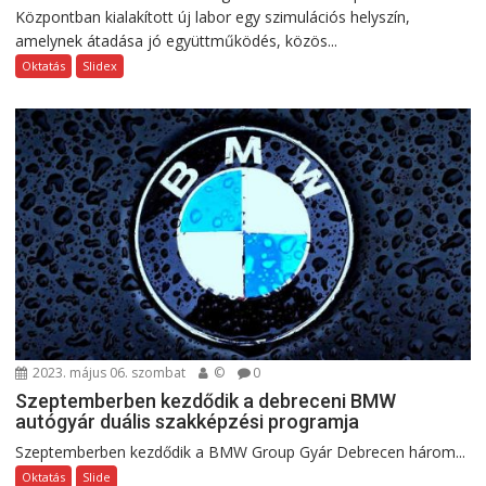
Központban kialakított új labor egy szimulációs helyszín,
amelynek átadása jó együttműködés, közös...
Oktatás
Slidex
2023. május 06. szombat
©
0
Szeptemberben kezdődik a debreceni BMW
autógyár duális szakképzési programja
Szeptemberben kezdődik a BMW Group Gyár Debrecen három...
Oktatás
Slide