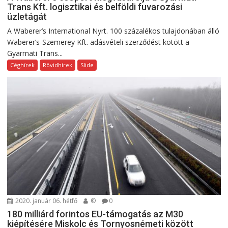
Trans Kft. logisztikai és belföldi fuvarozási
üzletágát
A Waberer’s International Nyrt. 100 százalékos tulajdonában álló
Waberer’s-Szemerey Kft. adásvételi szerződést kötött a
Gyarmati Trans...
Céghírek
Rövidhírek
Slide
2020. január 06. hétfő
©
0
180 milliárd forintos EU-támogatás az M30
kiépítésére Miskolc és Tornyosnémeti között