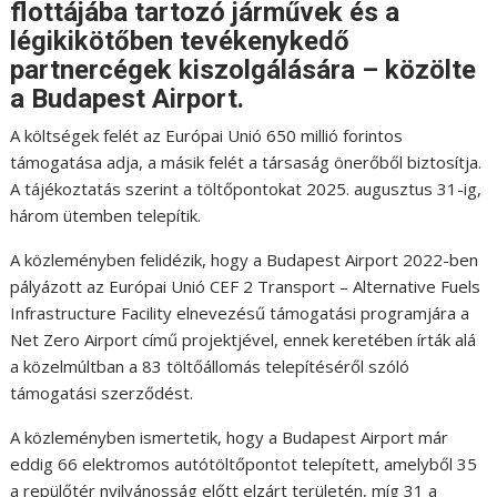
flottájába tartozó járművek és a
légikikötőben tevékenykedő
partnercégek kiszolgálására – közölte
a Budapest Airport.
A költségek felét az Európai Unió 650 millió forintos
támogatása adja, a másik felét a társaság önerőből biztosítja.
A tájékoztatás szerint a töltőpontokat 2025. augusztus 31-ig,
három ütemben telepítik.
A közleményben felidézik, hogy a Budapest Airport 2022-ben
pályázott az Európai Unió CEF 2 Transport – Alternative Fuels
Infrastructure Facility elnevezésű támogatási programjára a
Net Zero Airport című projektjével, ennek keretében írták alá
a közelmúltban a 83 töltőállomás telepítéséről szóló
támogatási szerződést.
A közleményben ismertetik, hogy a Budapest Airport már
eddig 66 elektromos autótöltőpontot telepített, amelyből 35
a repülőtér nyilvánosság előtt elzárt területén, míg 31 a