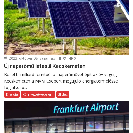
2023. október 08. vasárnap
©
0
Új naperőmű létesül Kecskeméten
Közel tízmilliárd forintból új naperőművet épít az év végéig
Kecskeméten a MVM Csoport megújuló energiatermeléssel
foglalkozó...
Energia
Környezetvédelem
Slidex