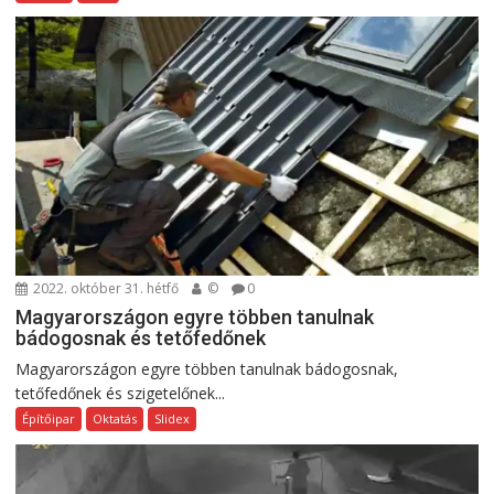
2022. október 31. hétfő
©
0
Magyarországon egyre többen tanulnak
bádogosnak és tetőfedőnek
Magyarországon egyre többen tanulnak bádogosnak,
tetőfedőnek és szigetelőnek...
Építőipar
Oktatás
Slidex