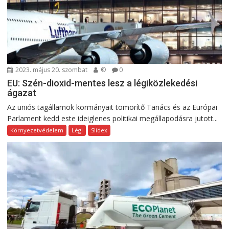
2023. május 20. szombat
©
0
EU: Szén-dioxid-mentes lesz a légiközlekedési
ágazat
Az uniós tagállamok kormányait tömörítő Tanács és az Európai
Parlament kedd este ideiglenes politikai megállapodásra jutott...
Környezetvédelem
Légi
Slidex