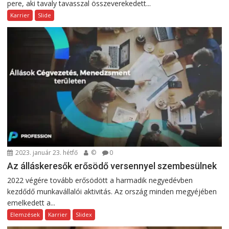
pere, aki tavaly tavasszal összeverekedett...
Karrier
Slide
2023. január 23. hétfő
©
0
Az álláskeresők erősödő versennyel szembesülnek
2022 végére tovább erősödött a harmadik negyedévben
kezdődő munkavállalói aktivitás. Az ország minden megyéjében
emelkedett a...
Elemzések
Karrier
Slidex