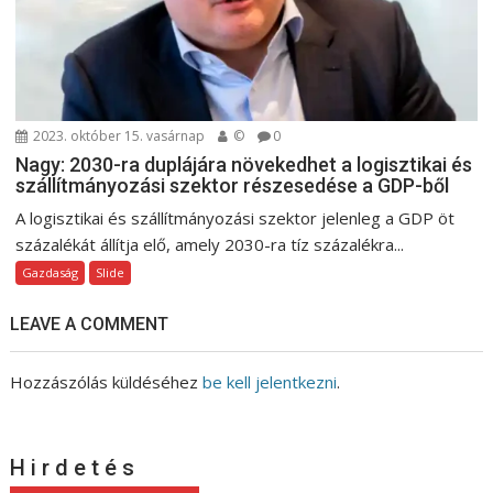
2023. október 15. vasárnap
©
0
Nagy: 2030-ra duplájára növekedhet a logisztikai és
szállítmányozási szektor részesedése a GDP-ből
A logisztikai és szállítmányozási szektor jelenleg a GDP öt
százalékát állítja elő, amely 2030-ra tíz százalékra...
Gazdaság
Slide
LEAVE A COMMENT
Hozzászólás küldéséhez
be kell jelentkezni
.
H i r d e t é s