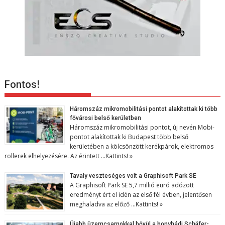
Fontos!
Háromszáz mikromobilitási pontot alakítottak ki több
fővárosi belső kerületben
Háromszáz mikromobilitási pontot, új nevén Mobi-
pontot alakítottak ki Budapest több belső
kerületében a kölcsönzött kerékpárok, elektromos
rollerek elhelyezésére. Az érintett …
Kattints! »
Tavaly veszteséges volt a Graphisoft Park SE
A Graphisoft Park SE 5,7 millió euró adózott
eredményt ért el idén az első fél évben, jelentősen
meghaladva az előző …
Kattints! »
Újabb üzemcsarnokkal bővül a bonyhádi Schäfer-