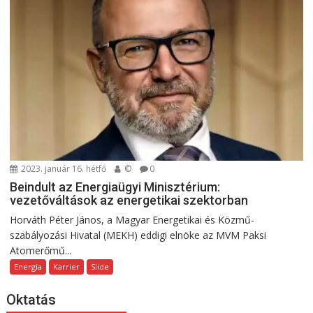
2023. január 16. hétfő
©
0
Beindult az Energiaügyi Minisztérium:
vezetőváltások az energetikai szektorban
Horváth Péter János, a Magyar Energetikai és Közmű-
szabályozási Hivatal (MEKH) eddigi elnöke az MVM Paksi
Atomerőmű...
Energia
Karrier
Slide
Oktatás