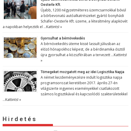
Oesterle Kft.
Újabb, 1200 négyzetméteres üzemcsarnokkal bővül
a bőrbevonatú autóalkatrészeket gyártó bonyhádi
Schäfer-Oesterle Kft. üzeme, a létesítmény alapkövét
a napokban helyezték el …
Kattints! »
Gyorsulhat a bérnövekedés
A bérnövekedés üteme kissé lassult júliusban az
előző hónapokhoz képest, de a bérdinamika ősztől
újra gyorsulhat a közszférában a tervezett …
Kattints!
»
Tömegeket mozgatott meg az idei Logisztika Napja
A német kezdeményezésre indult logisztika napja
programsorozat keretében 2017. április 27-én
világszerte ingyenes eseményekkel csatlakozott
számos logisztikával és kapcsolódó szakterületekkel
…
Kattints! »
H i r d e t é s