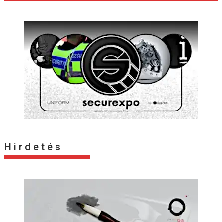
H i r d e t é s