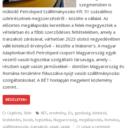
szegmensben is
működő Petrolsped Szállítmányozási Kft. 51 százalékos
üzletrészének megszerzéséről – közölte a vállalat. Az
előzetes megállapodás keretében a felek megegyeztek a
vételárban és a főbb szerződéses feltételekben, amely a
tranzakció zárásával, várhatóan 2023 utolsó negyedévében
válik kötelező érvényűvé – közölte a Waberer’s. A magyar
tulajdonban lévő Petrolsped csoport Magyarország egyik
vezető vasúti logisztikai szolgáltató társasága, amely –
részben saját vasúti járművekkel – döntően Magyarország és
Románia területére fókuszálva nyújt vasúti szállítmányozási
szolgáltatásokat. A BÉT honlapján megjelent közlemény
szerint…
RÉSZLETEK>
,
,
,
,
,
,
Céghírek
Slide
BÉT
eredmény
EU
gazdaság
kötelező
,
,
,
,
,
,
közlekedés
közúti
logisztikai
Magyarország
megállapodás
Románia
,
,
,
szállítmányozás
tranzakció
vasút
vasúti
Leave a comment