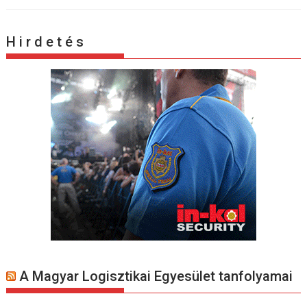
H i r d e t é s
A Magyar Logisztikai Egyesület tanfolyamai