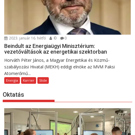
2023. január 16. hétfő
©
0
Beindult az Energiaügyi Minisztérium:
vezetőváltások az energetikai szektorban
Horváth Péter János, a Magyar Energetikai és Közmű-
szabályozási Hivatal (MEKH) eddigi elnöke az MVM Paksi
Atomerőmű...
Energia
Karrier
Slide
Oktatás