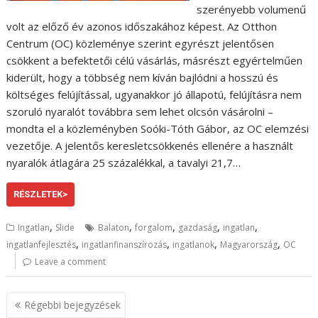
szerényebb volumenű
volt az előző év azonos időszakához képest. Az Otthon
Centrum (OC) közleménye szerint egyrészt jelentősen
csökkent a befektetői célú vásárlás, másrészt egyértelműen
kiderült, hogy a többség nem kíván bajlódni a hosszú és
költséges felújítással, ugyanakkor jó állapotú, felújításra nem
szoruló nyaralót továbbra sem lehet olcsón vásárolni –
mondta el a közleményben Soóki-Tóth Gábor, az OC elemzési
vezetője. A jelentős keresletcsökkenés ellenére a használt
nyaralók átlagára 25 százalékkal, a tavalyi 21,7…
RÉSZLETEK>
,
,
,
,
,
Ingatlan
Slide
Balaton
forgalom
gazdaság
ingatlan
,
,
,
,
ingatlanfejlesztés
ingatlanfinanszírozás
ingatlanok
Magyarország
OC
Leave a comment
B
Régebbi bejegyzések