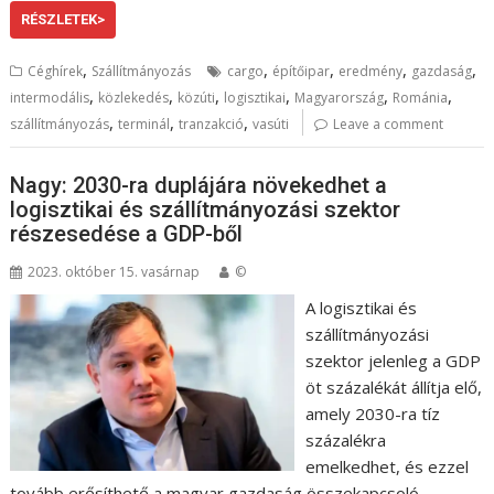
RÉSZLETEK>
,
,
,
,
,
Céghírek
Szállítmányozás
cargo
építőipar
eredmény
gazdaság
,
,
,
,
,
,
intermodális
közlekedés
közúti
logisztikai
Magyarország
Románia
,
,
,
szállítmányozás
terminál
tranzakció
vasúti
Leave a comment
Nagy: 2030-ra duplájára növekedhet a
logisztikai és szállítmányozási szektor
részesedése a GDP-ből
2023. október 15. vasárnap
©
A logisztikai és
szállítmányozási
szektor jelenleg a GDP
öt százalékát állítja elő,
amely 2030-ra tíz
százalékra
emelkedhet, és ezzel
tovább erősíthető a magyar gazdaság összekapcsoló