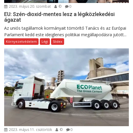
2023. május 20. szombat
©
0
EU: Szén-dioxid-mentes lesz a légiközlekedési
ágazat
Az uniós tagállamok kormányait tömörítő Tanács és az Európai
Parlament kedd este ideiglenes politikai megállapodásra jutott...
Környezetvédelem
Légi
Slidex
2023. május 11. csütörtök
©
0