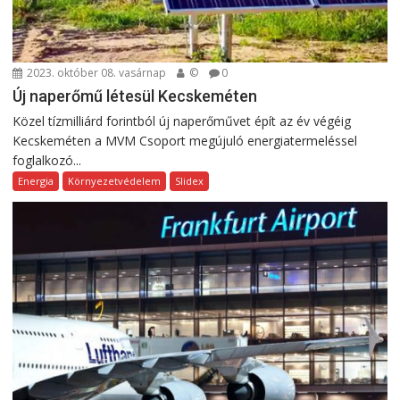
2023. október 08. vasárnap
©
0
Új naperőmű létesül Kecskeméten
Közel tízmilliárd forintból új naperőművet épít az év végéig
Kecskeméten a MVM Csoport megújuló energiatermeléssel
foglalkozó...
Energia
Környezetvédelem
Slidex