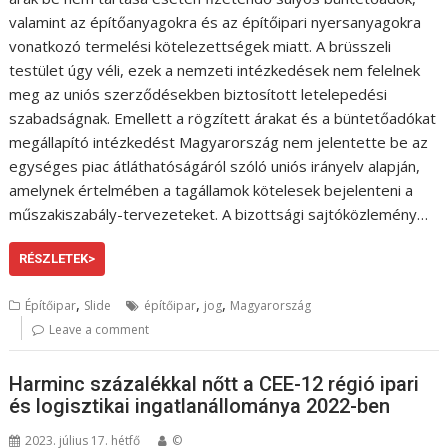
valamint az építőanyagokra és az építőipari nyersanyagokra
vonatkozó termelési kötelezettségek miatt. A brüsszeli
testület úgy véli, ezek a nemzeti intézkedések nem felelnek
meg az uniós szerződésekben biztosított letelepedési
szabadságnak. Emellett a rögzített árakat és a büntetőadókat
megállapító intézkedést Magyarország nem jelentette be az
egységes piac átláthatóságáról szóló uniós irányelv alapján,
amelynek értelmében a tagállamok kötelesek bejelenteni a
műszakiszabály-tervezeteket. A bizottsági sajtóközlemény…
RÉSZLETEK>
,
,
,
Építőipar
Slide
építőipar
jog
Magyarország
Leave a comment
Harminc százalékkal nőtt a CEE-12 régió ipari
és logisztikai ingatlanállománya 2022-ben
2023. július 17. hétfő
©