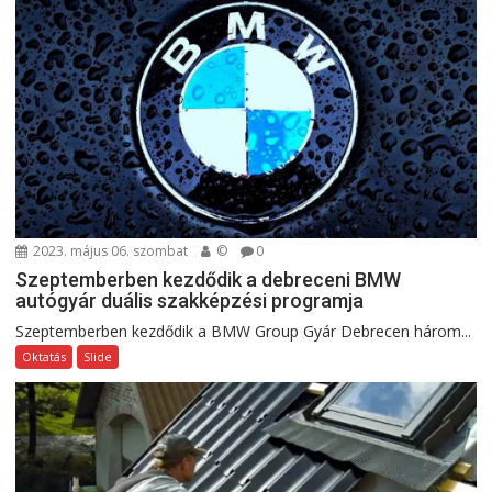
2023. május 06. szombat
©
0
Szeptemberben kezdődik a debreceni BMW
autógyár duális szakképzési programja
Szeptemberben kezdődik a BMW Group Gyár Debrecen három...
Oktatás
Slide