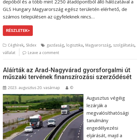
depóból és a több mint 2250 átadópontból álló hálózatával a
GLS Hungary Magyarország egész területén elérhető, de
számos településen az ügyfeleknek nincs…
RÉSZLETEK>
,
,
,
,
,
Céghírek
Slidex
gazdaság
logisztika
Magyarország
szolgáltatás
vállalat
Leave a comment
Aláírták az Arad-Nagyvárad gyorsforgalmi út
műszaki tervének finanszírozási szerződését
2023. augusztus 20. vasárnap
©
Augusztus végéig
lezárják a
megvalósíthatósági
tanulmány
engedélyezési
eljárását, majd a