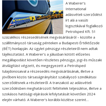
A Waberer’s
International
adásvételi szerződést
írt alá a vasúti
logisztikával foglalkozó
Petrolsped Kft. 51
százalékos részesedésének megvásárlásáról – közölte a
szállítmányozó társaság pénteken a Budapesti Értéktőzsde
(BÉT) honlapján. Az ügylet pénzügyi részleteiről nem adtak
tájékoztatást. A Waberer’s a júliusban kötött előzetes
megállapodást követően részletes pénzügyi, jogi és műszaki
átvilágítást végzett, és megegyezett a Petrolsped
tulajdonosaival a részesedés megvásárlásának, illetve a
jövőbeni közös társaságirányítást szabályozó szindikátusi
szerződésnek a részleteiről. A tranzakció az adásvételi
szerződésben meghatározott feltételek teljesülése, illetve a
szokásos hatósági eljárások lefolytatását követően 2024
elején várható. A Waberer’s korábbi közlése szerint…