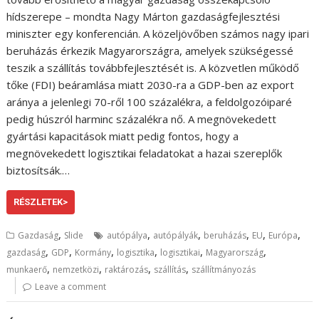
hídszerepe – mondta Nagy Márton gazdaságfejlesztési
miniszter egy konferencián. A közeljövőben számos nagy ipari
beruházás érkezik Magyarországra, amelyek szükségessé
teszik a szállítás továbbfejlesztését is. A közvetlen működő
tőke (FDI) beáramlása miatt 2030-ra a GDP-ben az export
aránya a jelenlegi 70-ről 100 százalékra, a feldolgozóiparé
pedig húszról harminc százalékra nő. A megnövekedett
gyártási kapacitások miatt pedig fontos, hogy a
megnövekedett logisztikai feladatokat a hazai szereplők
biztosítsák.…
RÉSZLETEK>
,
,
,
,
,
,
Gazdaság
Slide
autópálya
autópályák
beruházás
EU
Európa
,
,
,
,
,
,
gazdaság
GDP
Kormány
logisztika
logisztikai
Magyarország
,
,
,
,
munkaerő
nemzetközi
raktározás
szállítás
szállítmányozás
Leave a comment