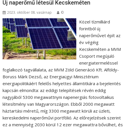
Új naperőmű létesül Kecskeméten
2023. október 08. vasárnap
©
Közel tízmilliárd
forintból új
naperőművet épít az
év végéig
Kecskeméten a MVM
Csoport megújuló
energiatermeléssel
foglalkozó tagvállalata, az MVM Zöld Generáció Kft. Alföldy-
Boruss Márk Dezső, az Energiaügyi Minisztérium
energiapolitikáért felelős helyettes államtitkára a bejelentés
kapcsán elmondta: az eddigi telepítések révén eddig
nagyjából 5300 megawattnyni napenergiás fotovoltaikus
létesítmény van Magyarországon. Ebből 2000 megawatt
háztartási méretű, míg 3300 megawatt körüli az üzleti,
kereskedelmi naperőművi portfólió. Az előrejelzések szerint
ez a mennyiség 2030 körül 12 ezer megawattra bővülhet, és