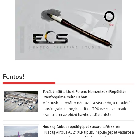
Fontos!
Tovább nőtt a Liszt Ferenc Nemzetközi Repülőtér
utasforgalma márciusban
Márciusban tovább nőtt az utazási kedv, a repülőtér
utasforgalma: meghaladta a 796 ezret az utasok
száma, ami az előző havihoz …
Kattints! »
Húsz új Airbus repülőgépet vásárol a Wizz Air
Húsz új Airbus A321XLR típusú repülőgépet vásárol a