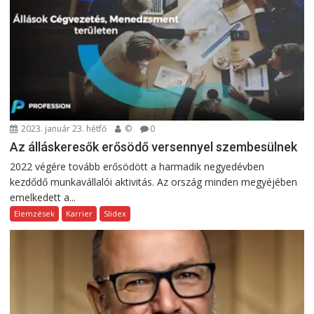
2023. január 23. hétfő
©
0
Az álláskeresők erősödő versennyel szembesülnek
2022 végére tovább erősödött a harmadik negyedévben
kezdődő munkavállalói aktivitás. Az ország minden megyéjében
emelkedett a...
Elemzések
Karrier
Slidex