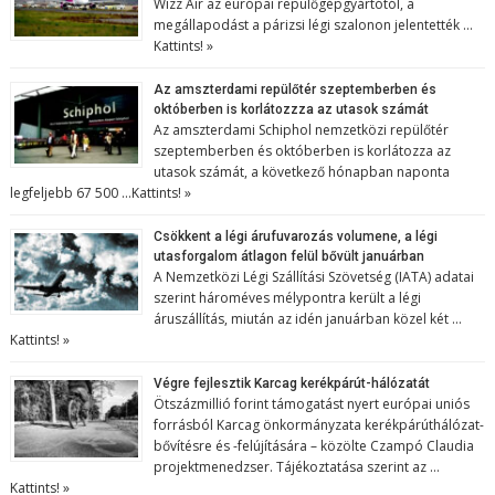
Wizz Air az európai repülőgépgyártótól, a
megállapodást a párizsi légi szalonon jelentették …
Kattints! »
Az amszterdami repülőtér szeptemberben és
októberben is korlátozzza az utasok számát
Az amszterdami Schiphol nemzetközi repülőtér
szeptemberben és októberben is korlátozza az
utasok számát, a következő hónapban naponta
legfeljebb 67 500 …
Kattints! »
Csökkent a légi árufuvarozás volumene, a légi
utasforgalom átlagon felül bővült januárban
A Nemzetközi Légi Szállítási Szövetség (IATA) adatai
szerint hároméves mélypontra került a légi
áruszállítás, miután az idén januárban közel két …
Kattints! »
Végre fejlesztik Karcag kerékpárút-hálózatát
Ötszázmillió forint támogatást nyert európai uniós
forrásból Karcag önkormányzata kerékpárúthálózat-
bővítésre és -felújítására – közölte Czampó Claudia
projektmenedzser. Tájékoztatása szerint az …
Kattints! »