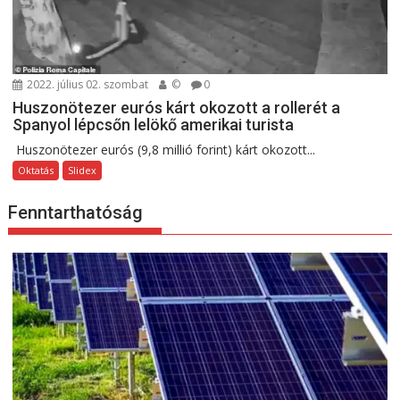
2022. július 02. szombat
©
0
Huszonötezer eurós kárt okozott a rollerét a
Spanyol lépcsőn lelökő amerikai turista
Huszonötezer eurós (9,8 millió forint) kárt okozott...
Oktatás
Slidex
Fenntarthatóság