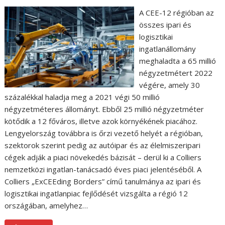
A CEE-12 régióban az
összes ipari és
logisztikai
ingatlanállomány
meghaladta a 65 millió
négyzetmétert 2022
végére, amely 30
százalékkal haladja meg a 2021 végi 50 millió
négyzetméteres állományt. Ebből 25 millió négyzetméter
kötődik a 12 főváros, illetve azok környékének piacához.
Lengyelország továbbra is őrzi vezető helyét a régióban,
szektorok szerint pedig az autóipar és az élelmiszeripari
cégek adják a piaci növekedés bázisát – derül ki a Colliers
nemzetközi ingatlan-tanácsadó éves piaci jelentéséből. A
Colliers „ExCEEding Borders” című tanulmánya az ipari és
logisztikai ingatlanpiac fejlődését vizsgálta a régió 12
országában, amelyhez…