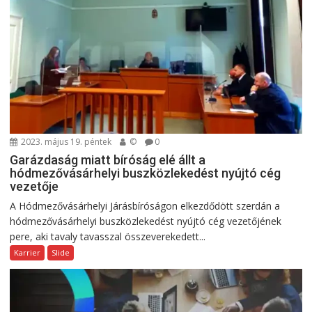
2023. május 19. péntek
©
0
Garázdaság miatt bíróság elé állt a
hódmezővásárhelyi buszközlekedést nyújtó cég
vezetője
A Hódmezővásárhelyi Járásbíróságon elkezdődött szerdán a
hódmezővásárhelyi buszközlekedést nyújtó cég vezetőjének
pere, aki tavaly tavasszal összeverekedett...
Karrier
Slide