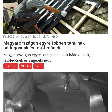
2022. október 31. hétfő
©
0
Magyarországon egyre többen tanulnak
bádogosnak és tetőfedőnek
Magyarországon egyre többen tanulnak bádogosnak,
tetőfedőnek és szigetelőnek...
Építőipar
Oktatás
Slidex