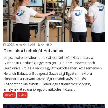
2023. július 04. kedd
©
0
Okoslabort adtak át Hatvanban
Logisztikai okoslabort adtak át csütörtökön Hatvanban, a
Budapesti Gazdasági Egyetem (BGE), a helyi Robert Bosch
Elektronika Kft. és a város együttműködésében. Az eseményen
Heidrich Balázs, a Budapesti Gazdasági Egyetem rektora
elmondta: a Hatvani Közösségi Felsőoktatási Képzési
Központban kialakított új labor egy szimulációs helyszín,
amelynek átadása jó együttműködés, közös...
Oktatás
Slidex