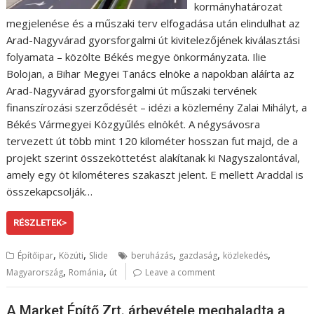
kormányhatározat
megjelenése és a műszaki terv elfogadása után elindulhat az
Arad-Nagyvárad gyorsforgalmi út kivitelezőjének kiválasztási
folyamata – közölte Békés megye önkormányzata. Ilie
Bolojan, a Bihar Megyei Tanács elnöke a napokban aláírta az
Arad-Nagyvárad gyorsforgalmi út műszaki tervének
finanszírozási szerződését – idézi a közlemény Zalai Mihályt, a
Békés Vármegyei Közgyűlés elnökét. A négysávosra
tervezett út több mint 120 kilométer hosszan fut majd, de a
projekt szerint összeköttetést alakítanak ki Nagyszalontával,
amely egy öt kilométeres szakaszt jelent. E mellett Araddal is
összekapcsolják…
RÉSZLETEK>
,
,
,
,
,
Építőipar
Közúti
Slide
beruházás
gazdaság
közlekedés
,
,
Magyarország
Románia
út
Leave a comment
A Market Építő Zrt. árbevétele meghaladta a