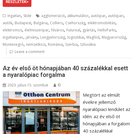
RÉSZLETEK>
,
,
,
,
,
Ingatlan
Slide
agglomeráció
akkumulátor
autóipar
autóipari
,
,
,
,
,
,
autók
Budapest
Bulgária
Colliers
Csehország
elektromobilitás
,
,
,
,
,
,
elektromos
élelmiszeripar
főváros
Futureal
gyártás
HelloParks
,
,
,
,
,
,
ingatlanpiac
járvány
Lengyelország
logisztikai
Maglód
Magyarország
,
,
,
,
Montenegró
nemzetközi
Románia
Szerbia
Szlovákia
Leave a comment
Az év első öt hónapjában 40 százalékkal esett
a nyaralópiac forgalma
2023. július 15. szombat
©
Megtört az elmúlt
évekre jellemző
nyaralópiaci lendület az
idén: az év első öt
hónapjában a forgalom
40 százalékkal