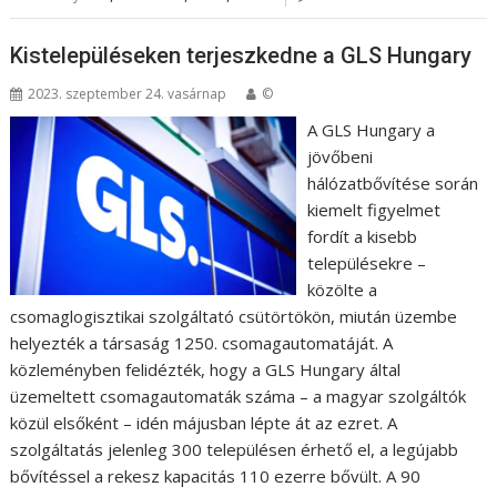
Kistelepüléseken terjeszkedne a GLS Hungary
2023. szeptember 24. vasárnap
©
A GLS Hungary a
jövőbeni
hálózatbővítése során
kiemelt figyelmet
fordít a kisebb
településekre –
közölte a
csomaglogisztikai szolgáltató csütörtökön, miután üzembe
helyezték a társaság 1250. csomagautomatáját. A
közleményben felidézték, hogy a GLS Hungary által
üzemeltett csomagautomaták száma – a magyar szolgáltók
közül elsőként – idén májusban lépte át az ezret. A
szolgáltatás jelenleg 300 településen érhető el, a legújabb
bővítéssel a rekesz kapacitás 110 ezerre bővült. A 90