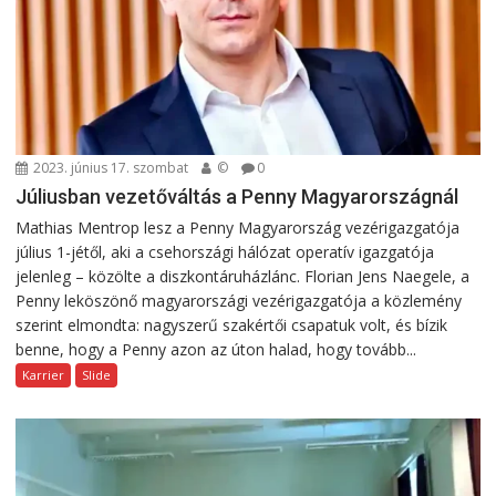
2023. június 17. szombat
©
0
Júliusban vezetőváltás a Penny Magyarországnál
Mathias Mentrop lesz a Penny Magyarország vezérigazgatója
július 1-jétől, aki a csehországi hálózat operatív igazgatója
jelenleg – közölte a diszkontáruházlánc. Florian Jens Naegele, a
Penny leköszönő magyarországi vezérigazgatója a közlemény
szerint elmondta: nagyszerű szakértői csapatuk volt, és bízik
benne, hogy a Penny azon az úton halad, hogy tovább...
Karrier
Slide