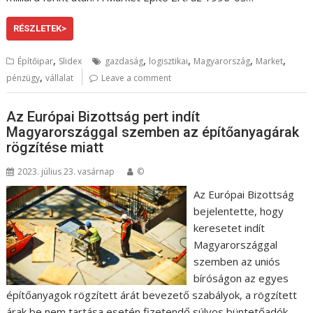
RÉSZLETEK>
,
,
,
,
,
Építőipar
Slidex
gazdaság
logisztikai
Magyarország
Market
,
pénzügy
vállalat
Leave a comment
Az Európai Bizottság pert indít
Magyarországgal szemben az építőanyagárak
rögzítése miatt
2023. július 23. vasárnap
©
Az Európai Bizottság
bejelentette, hogy
keresetet indít
Magyarországgal
szemben az uniós
bíróságon az egyes
építőanyagok rögzített árát bevezető szabályok, a rögzített
árak be nem tartása esetén fizetendő súlyos büntetőadók,