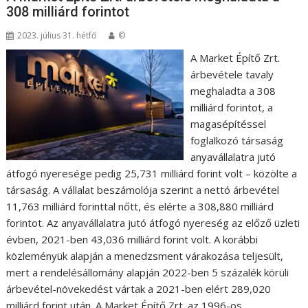
308 milliárd forintot
2023. július 31. hétfő
©
A Market Építő Zrt.
árbevétele tavaly
meghaladta a 308
milliárd forintot, a
magasépítéssel
foglalkozó társaság
anyavállalatra jutó
átfogó nyeresége pedig 25,731 milliárd forint volt – közölte a
társaság. A vállalat beszámolója szerint a nettó árbevétel
11,763 milliárd forinttal nőtt, és elérte a 308,880 milliárd
forintot. Az anyavállalatra jutó átfogó nyereség az előző üzleti
évben, 2021-ben 43,036 milliárd forint volt. A korábbi
közleményük alapján a menedzsment várakozása teljesült,
mert a rendelésállomány alapján 2022-ben 5 százalék körüli
árbevétel-növekedést vártak a 2021-ben elért 289,020
milliárd forint után. A Market Építő Zrt. az 1996-os…