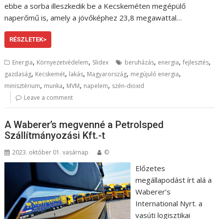
ebbe a sorba illeszkedik be a Kecskeméten megépülő
naperőmű is, amely a jövőképhez 23,8 megawattal…
RÉSZLETEK>
,
,
,
,
,
Energia
Környezetvédelem
Slidex
beruházás
energia
fejlesztés
,
,
,
,
,
gazdaság
Kecskemét
lakás
Magyarország
megújuló energia
,
,
,
,
minisztérium
munka
MVM
napelem
szén-dioxid
Leave a comment
A Waberer’s megvenné a Petrolsped
Szállítmányozási Kft.-t
2023. október 01. vasárnap
©
Előzetes
megállapodást írt alá a
Waberer’s
International Nyrt. a
vasúti logisztikai