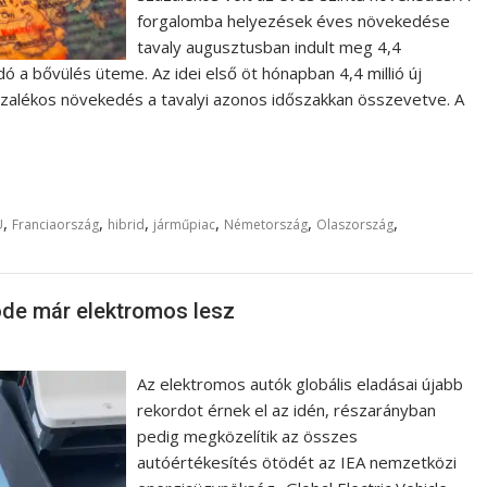
forgalomba helyezések éves növekedése
tavaly augusztusban indult meg 4,4
 a bővülés üteme. Az idei első öt hónapban 4,4 millió új
zalékos növekedés a tavalyi azonos időszakkan összevetve. A
,
,
,
,
,
,
U
Franciaország
hibrid
járműpiac
Németország
Olaszország
töde már elektromos lesz
Az elektromos autók globális eladásai újabb
rekordot érnek el az idén, részarányban
pedig megközelítik az összes
autóértékesítés ötödét az IEA nemzetközi