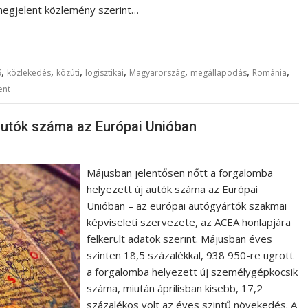
 megjelent közlemény szerint…
,
,
,
,
,
,
,
ő
közlekedés
közúti
logisztikai
Magyarország
megállapodás
Románia
ent
 autók száma az Európai Unióban
Májusban jelentősen nőtt a forgalomba
helyezett új autók száma az Európai
Unióban – az európai autógyártók szakmai
képviseleti szervezete, az ACEA honlapjára
felkerült adatok szerint. Májusban éves
szinten 18,5 százalékkal, 938 950-re ugrott
a forgalomba helyezett új személygépkocsik
száma, miután áprilisban kisebb, 17,2
százalékos volt az éves szintű növekedés. A