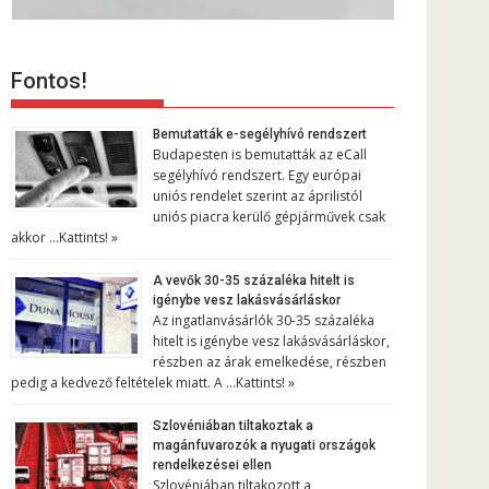
Fontos!
Bemutatták e-segélyhívó rendszert
Budapesten is bemutatták az eCall
segélyhívó rendszert. Egy európai
uniós rendelet szerint az áprilistól
uniós piacra kerülő gépjárművek csak
akkor …
Kattints! »
A vevők 30-35 százaléka hitelt is
igénybe vesz lakásvásárláskor
Az ingatlanvásárlók 30-35 százaléka
hitelt is igénybe vesz lakásvásárláskor,
részben az árak emelkedése, részben
pedig a kedvező feltételek miatt. A …
Kattints! »
Szlovéniában tiltakoztak a
magánfuvarozók a nyugati országok
rendelkezései ellen
Szlovéniában tiltakozott a