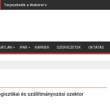
Terjeszkedik a Waberer's
GATLAN
IPAR
KARRIER
SZERVEZETEK
OKTATÁS
gisztikai és szállítmányozási szektor