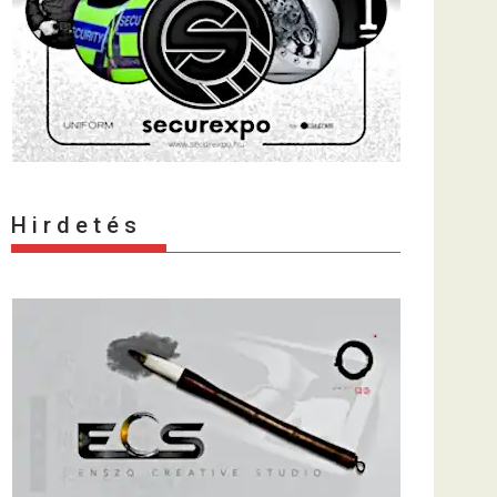
H i r d e t é s