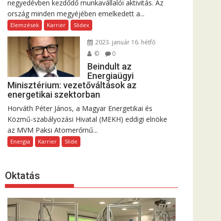
negyedévben kezdődő munkavállalói aktivitás. Az
ország minden megyéjében emelkedett a...
Elemzések
Karrier
Slidex
2023. január 16. hétfő
©
0
Beindult az
Energiaügyi
Minisztérium: vezetőváltások az
energetikai szektorban
Horváth Péter János, a Magyar Energetikai és
Közmű-szabályozási Hivatal (MEKH) eddigi elnöke
az MVM Paksi Atomerőmű...
Energia
Karrier
Slide
Oktatás