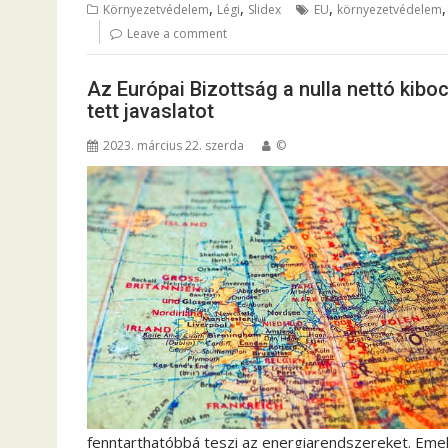
,
,
,
Környezetvédelem
Légi
Slidex
EU
környezetvédelem
Leave a comment
Az Európai Bizottság a nulla nettó kibo
tett javaslatot
2023. március 22. szerda
©
fenntarthatóbbá teszi az energiarendszereket. Emell