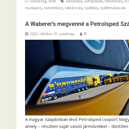
,
,
,
,
Gazdaság
Slide
autópálya
autópályák
beruházás
EU
,
,
,
,
munkaerő
nemzetközi
raktározás
szállítás
szállítmányozás
A Waberer’s megvenné a Petrolsped Szál
2023. október 01. vasárnap
©
A magyar tulajdonban lévő Petrolsped csoport Magya
amely – részben saját vasúti járművekkel – döntően