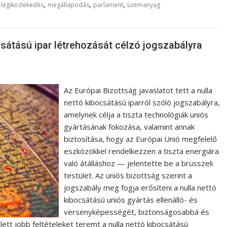
,
,
,
,
légiközlekedés
megállapodás
parlament
üzemanyag
csátású ipar létrehozását célzó jogszabályra
Az Európai Bizottság javaslatot tett a nulla
nettó kibocsátású iparról szóló jogszabályra,
amelynek célja a tiszta technológiák uniós
gyártásának fokozása, valamint annak
biztosítása, hogy az Európai Unió megfelelő
eszközökkel rendelkezzen a tiszta energiára
való átálláshoz — jelentette be a brüsszeli
testület. Az uniós bizottság szerint a
jogszabály meg fogja erősíteni a nulla nettó
kibocsátású uniós gyártás ellenálló- és
versenyképességét, biztonságosabbá és
ett jobb feltételeket teremt a nulla nettó kibocsátású