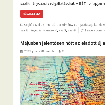
szállítmányozási szolgáltatásokat. A BÉT honlapján
RÉSZLETEK>
,
,
,
,
,
Céghírek
Slide
BÉT
eredmény
EU
gazdaság
kötelez
,
,
,
szállítmányozás
tranzakció
vasút
vasúti
Leave a comm
Májusban jelentősen nőtt az eladott új
2023. június 28. szerda
©