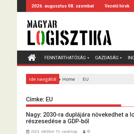
S
2026. augusztus 08. szombat
Vezető hírek
k
i
p
t
o
c
o
FENNTARTHATÓSÁG
GAZDASÁG
IN
n
t
e
Ide navigáltál
Home
EU
n
t
Címke:
EU
Nagy: 2030-ra duplájára növekedhet a lo
részesedése a GDP-ből
2023. október 15. vasárnap
©