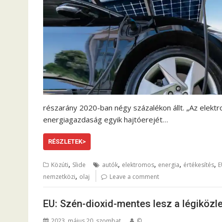
részarány 2020-ban négy százalékon állt. „Az elektr
energiagazdaság egyik hajtóerejét…
RÉSZLETEK>
,
,
,
,
,
Közúti
Slide
autók
elektromos
energia
értékesítés
E
,
nemzetközi
olaj
Leave a comment
EU: Szén-dioxid-mentes lesz a légiközl
2023. május 20. szombat
©