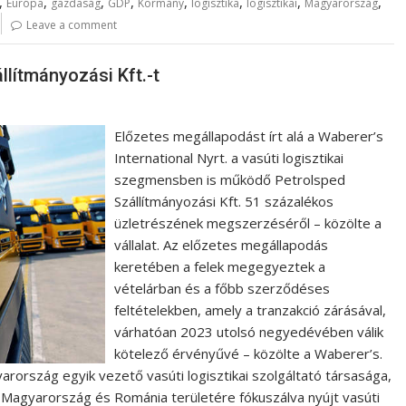
,
,
,
,
,
,
,
,
Európa
gazdaság
GDP
Kormány
logisztika
logisztikai
Magyarország
Leave a comment
lítmányozási Kft.-t
Előzetes megállapodást írt alá a Waberer’s
International Nyrt. a vasúti logisztikai
szegmensben is működő Petrolsped
Szállítmányozási Kft. 51 százalékos
üzletrészének megszerzéséről – közölte a
vállalat. Az előzetes megállapodás
keretében a felek megegyeztek a
vételárban és a főbb szerződéses
feltételekben, amely a tranzakció zárásával,
várhatóan 2023 utolsó negyedévében válik
kötelező érvényűvé – közölte a Waberer’s.
rország egyik vezető vasúti logisztikai szolgáltató társasága,
 Magyarország és Románia területére fókuszálva nyújt vasúti