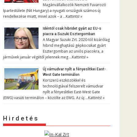
Magánvállalkozók Nemzeti Fuvarozó
Ipartestülete (Nit Hungary) a nyugati országok számos új
rendelkezése miatt, mivel azok – a …
Kattints! »
Idéntől csak hibridet gyárt az EU-s
piacra a Suzuki Esztergomban
A Magyar Suzuki Zrt. 2020-tól kizárólag
hibrid meghajtású gépkocsikat gyárt
Esztergomban az uniós piacokra, a
járművek január végétől jelennek meg …
Kattints! »
Új vámudvar nyílt a fényeslitkei East-
West Gate terminálon
Korszerű eszközökkel és
technológiával felszerelt vámudvar
nyílt a fényeslitkei East-West Gate
(EWG) vasúti terminálon – közölte az EWG. Az új …
Kattints! »
H i r d e t é s