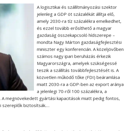
A logisztikai és szállítmányozási szektor
jelenleg a GDP öt százalékát állítja elő,
amely 2030-ra tíz százalékra emelkedhet,
és ezzel tovább erősíthető a magyar
gazdaság összekapcsoló hídszerepe –
mondta Nagy Márton gazdaságfejlesztési
miniszter egy konferencián. A közeljövőben
számos nagy ipari beruházás érkezik
Magyarországra, amelyek szükségessé
teszik a szállítás továbbfejlesztését is. A
közvetlen működő tőke (FDI) beáramlása
miatt 2030-ra a GDP-ben az export aránya
a jelenlegi 70-ről 100 százalékra, a
. A megnövekedett gyártási kapacitások miatt pedig fontos,
i szereplők biztosítsák.…