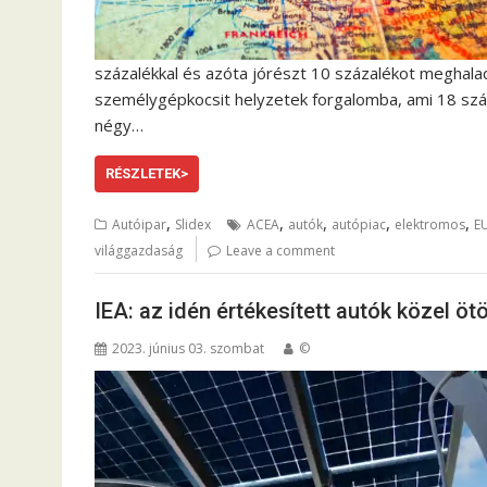
százalékkal és azóta jórészt 10 százalékot meghaladó
személygépkocsit helyzetek forgalomba, ami 18 szá
négy…
RÉSZLETEK>
,
,
,
,
,
Autóipar
Slidex
ACEA
autók
autópiac
elektromos
E
világgazdaság
Leave a comment
IEA: az idén értékesített autók közel ö
2023. június 03. szombat
©