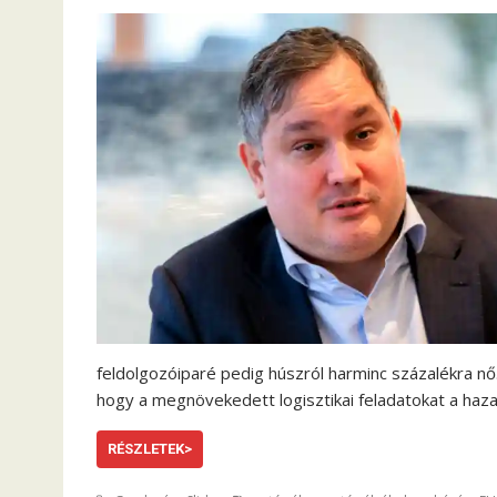
feldolgozóiparé pedig húszról harminc százalékra nő
hogy a megnövekedett logisztikai feladatokat a haza
RÉSZLETEK>