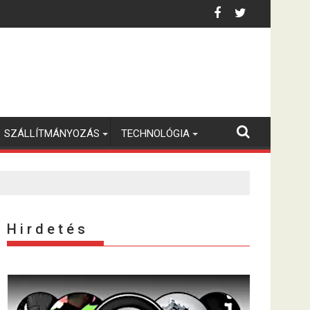
SZÁLLÍTMÁNYOZÁS
TECHNOLÓGIA
H i r d e t é s