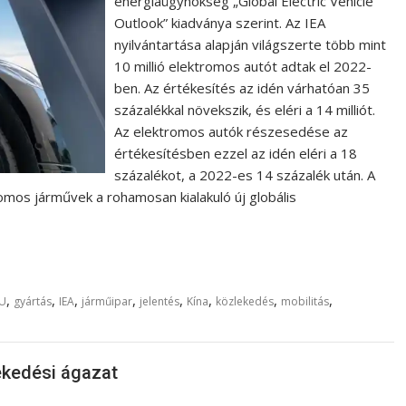
energiaügynökség „Global Electric Vehicle
Outlook” kiadványa szerint. Az IEA
nyilvántartása alapján világszerte több mint
10 millió elektromos autót adtak el 2022-
ben. Az értékesítés az idén várhatóan 35
százalékkal növekszik, és eléri a 14 milliót.
Az elektromos autók részesedése az
értékesítésben ezzel az idén eléri a 18
százalékot, a 2022-es 14 százalék után. A
omos járművek a rohamosan kialakuló új globális
,
,
,
,
,
,
,
,
U
gyártás
IEA
járműipar
jelentés
Kína
közlekedés
mobilitás
ekedési ágazat