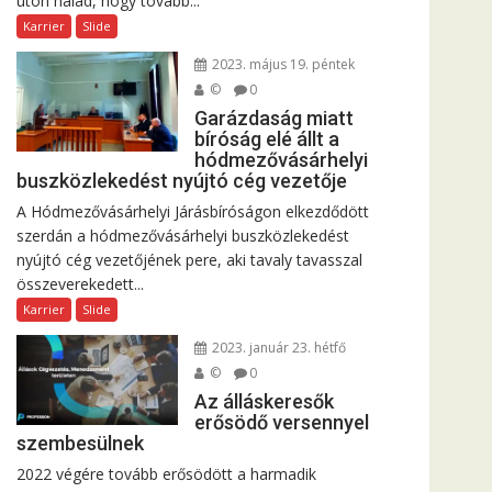
úton halad, hogy tovább...
Karrier
Slide
2023. május 19. péntek
©
0
Garázdaság miatt
bíróság elé állt a
hódmezővásárhelyi
buszközlekedést nyújtó cég vezetője
A Hódmezővásárhelyi Járásbíróságon elkezdődött
szerdán a hódmezővásárhelyi buszközlekedést
nyújtó cég vezetőjének pere, aki tavaly tavasszal
összeverekedett...
Karrier
Slide
2023. január 23. hétfő
©
0
Az álláskeresők
erősödő versennyel
szembesülnek
2022 végére tovább erősödött a harmadik