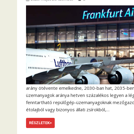
arány ötévente emelkedne, 2030-ban hat, 2035-ben h
üzemanyagok aránya hetven százalékos legyen a lé
fenntartható repülőgép-üzemanyagoknak mezőgazdasá
étolajból vagy bizonyos állati zsírokból,…
RÉSZLETEK>