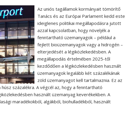
Az uniós tagállamok kormányait tömörítő
Tanács és az Európai Parlament kedd este
ideiglenes politikai megállapodásra jutott
azzal kapcsolatban, hogy növeljék a
fenntartható üzemanyagok – például a
fejlett bioüzemanyagok vagy a hidrogén –
elterjedését a légiközlekedésben. A
megállapodás értelmében 2025-től
kezdődően a légiközlekedésben használt
üzemanyagok legalább két százalékának
zöld üzemanyagot kell tartalmaznia. Ez az
úsz százalékra. A végcél az, hogy a fenntartható
giközlekedésben használt üzemanyag keverékekben. A
gi maradékokból, algákból, biohulladékból, használt