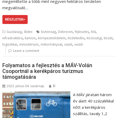
megemlítette a több mint negyven hektáros területen
megvalósuló…
RÉSZLETEK>
,
,
,
,
,
Gazdaság
Slidex
biztonság
Debrecen
fejlesztés
híd
,
,
,
,
,
,
infrastruktúra
kamion
környezetvédelem
közlekedés
közösségi
közúti
,
,
,
,
logisztikai
minisztérium
önkormányzat
vasút
vasúti
Leave a comment
Folyamatos a fejlesztés a MÁV-Volán
Csoportnál a kerékpáros turizmus
támogatására
2023. június 04. vasárnap
©
A MÁV járatain három
év alatt 40 százalékkal
nőtt a kerékpáros
szállítás, tavaly 1,2