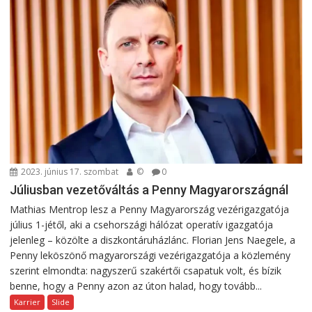
2023. június 17. szombat
©
0
Júliusban vezetőváltás a Penny Magyarországnál
Mathias Mentrop lesz a Penny Magyarország vezérigazgatója
július 1-jétől, aki a csehországi hálózat operatív igazgatója
jelenleg – közölte a diszkontáruházlánc. Florian Jens Naegele, a
Penny leköszönő magyarországi vezérigazgatója a közlemény
szerint elmondta: nagyszerű szakértői csapatuk volt, és bízik
benne, hogy a Penny azon az úton halad, hogy tovább...
Karrier
Slide