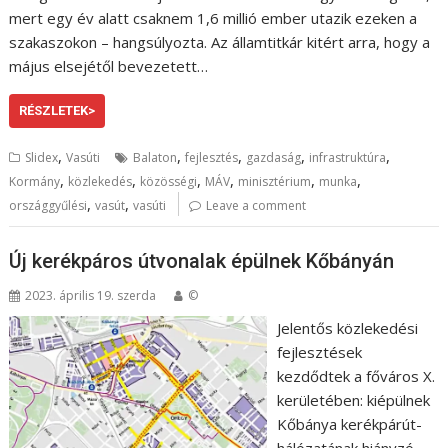
mert egy év alatt csaknem 1,6 millió ember utazik ezeken a
szakaszokon – hangsúlyozta. Az államtitkár kitért arra, hogy a
május elsejétől bevezetett…
RÉSZLETEK>
,
,
,
,
,
Slidex
Vasúti
Balaton
fejlesztés
gazdaság
infrastruktúra
,
,
,
,
,
,
Kormány
közlekedés
közösségi
MÁV
minisztérium
munka
,
,
országgyűlési
vasút
vasúti
Leave a comment
Új kerékpáros útvonalak épülnek Kőbányán
2023. április 19. szerda
©
Jelentős közlekedési
fejlesztések
kezdődtek a főváros X.
kerületében: kiépülnek
Kőbánya kerékpárút-
hálózatának hiányzó