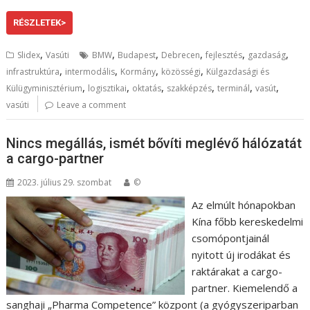
RÉSZLETEK>
,
,
,
,
,
,
Slidex
Vasúti
BMW
Budapest
Debrecen
fejlesztés
gazdaság
,
,
,
,
infrastruktúra
intermodális
Kormány
közösségi
Külgazdasági és
,
,
,
,
,
,
Külügyminisztérium
logisztikai
oktatás
szakképzés
terminál
vasút
vasúti
Leave a comment
Nincs megállás, ismét bővíti meglévő hálózatát
a cargo-partner
2023. július 29. szombat
©
Az elmúlt hónapokban
Kína főbb kereskedelmi
csomópontjainál
nyitott új irodákat és
raktárakat a cargo-
partner. Kiemelendő a
sanghaji „Pharma Competence” központ (a gyógyszeriparban