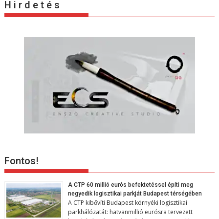
c
H i r d e t é s
i
ó
Fontos!
A CTP 60 millió eurós befektetéssel építi meg
negyedik logisztikai parkját Budapest térségében
A CTP kibővíti Budapest környéki logisztikai
parkhálózatát: hatvanmillió eurósra tervezett