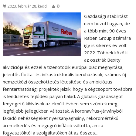
2023. február 28. kedd
©
Gazdasági stabilitást
nem hozott ugyan, de
a több mint 90 éves
Raben Group számára
így is sikeres év volt
2022. Többek között
az osztrák Bexity
akvizíciója és ezzel a tizenötödik európai piac megnyitása,
jelentős flotta- és infrastrukturális beruházások, számos új
nemzetközi összeköttetés létesítése és ambiciózus
fenntarthatósági projektek jelzik, hogy a cégcsoport továbbra
is lendületes fejlődési pályán halad. A globális gazdaságot
fenyegető kihívások az elmúlt évben sem szűntek meg,
legfeljebb jellegükben változtak. A koronavírus-járványból
fakadó nehézségeket nyersanyaghiány, rekordmértékű
áremelkedés és megugró infláció váltotta, ami a
fogyasztóktól a szolgáltatókon át az összes…