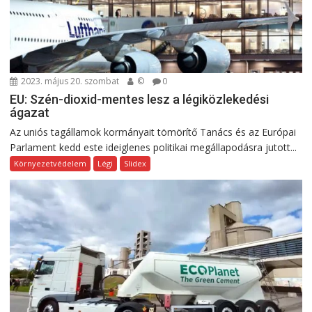
2023. május 20. szombat
©
0
EU: Szén-dioxid-mentes lesz a légiközlekedési
ágazat
Az uniós tagállamok kormányait tömörítő Tanács és az Európai
Parlament kedd este ideiglenes politikai megállapodásra jutott...
Környezetvédelem
Légi
Slidex