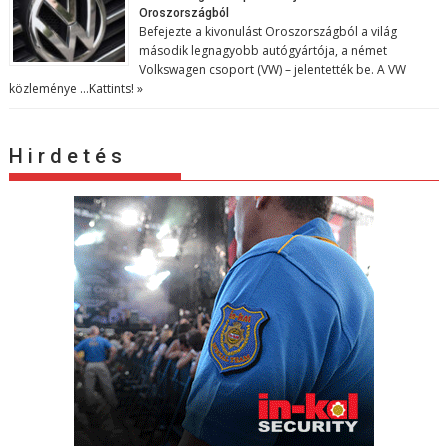
Oroszországból
Befejezte a kivonulást Oroszországból a világ
második legnagyobb autógyártója, a német
Volkswagen csoport (VW) – jelentették be. A VW
közleménye …
Kattints! »
H i r d e t é s