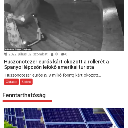
2022. július 02. szombat
©
0
Huszonötezer eurós kárt okozott a rollerét a
Spanyol lépcsőn lelökő amerikai turista
Huszonötezer eurós (9,8 millió forint) kárt okozott...
Oktatás
Slidex
Fenntarthatóság