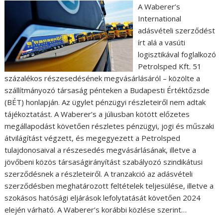
A Waberer’s
International
adásvételi szerződést
írt alá a vasúti
logisztikával foglalkozó
Petrolsped Kft. 51
százalékos részesedésének megvásárlásáról – közölte a
szállítmányozó társaság pénteken a Budapesti Értéktőzsde
(BÉT) honlapján. Az ügylet pénzügyi részleteiről nem adtak
tájékoztatást. A Waberer’s a júliusban kötött előzetes
megállapodást követően részletes pénzügyi, jogi és műszaki
átvilágítást végzett, és megegyezett a Petrolsped
tulajdonosaival a részesedés megvásárlásának, illetve a
jövőbeni közös társaságirányítást szabályozó szindikátusi
szerződésnek a részleteiről. A tranzakció az adásvételi
szerződésben meghatározott feltételek teljesülése, illetve a
szokásos hatósági eljárások lefolytatását követően 2024
elején várható. A Waberer’s korábbi közlése szerint…