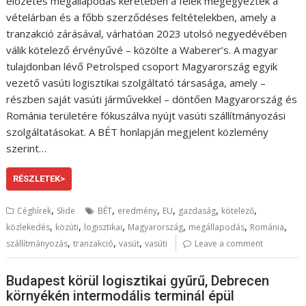
előzetes megállapodás keretében a felek megegyeztek a
vételárban és a főbb szerződéses feltételekben, amely a
tranzakció zárásával, várhatóan 2023 utolsó negyedévében
válik kötelező érvényűvé – közölte a Waberer’s. A magyar
tulajdonban lévő Petrolsped csoport Magyarország egyik
vezető vasúti logisztikai szolgáltató társasága, amely –
részben saját vasúti járművekkel – döntően Magyarország és
Románia területére fókuszálva nyújt vasúti szállítmányozási
szolgáltatásokat. A BÉT honlapján megjelent közlemény
szerint…
RÉSZLETEK>
,
,
,
,
,
,
Céghírek
Slide
BÉT
eredmény
EU
gazdaság
kötelező
,
,
,
,
,
,
közlekedés
közúti
logisztikai
Magyarország
megállapodás
Románia
,
,
,
szállítmányozás
tranzakció
vasút
vasúti
Leave a comment
Budapest körül logisztikai gyűrű, Debrecen
környékén intermodális terminál épül