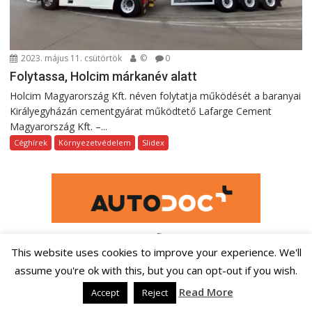
2023. május 11. csütörtök
©
0
Folytassa, Holcim márkanév alatt
Holcim Magyarország Kft. néven folytatja működését a baranyai
Királyegyházán cementgyárat működtető Lafarge Cement
Magyarország Kft. –...
Céghírek
Környezetvédelem
Slidex
This website uses cookies to improve your experience. We'll
assume you're ok with this, but you can opt-out if you wish.
Read More
Accept
Reject