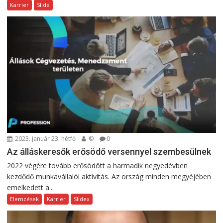
Karrier
Slide
2023. január 23. hétfő
©
0
Az álláskeresők erősödő versennyel szembesülnek
2022 végére tovább erősödött a harmadik negyedévben
kezdődő munkavállalói aktivitás. Az ország minden megyéjében
emelkedett a...
Elemzések
Karrier
Slidex