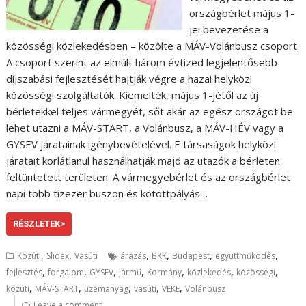
országbérlet május 1-
jei bevezetése a
közösségi közlekedésben – közölte a MÁV-Volánbusz csoport.
A csoport szerint az elmúlt három évtized legjelentősebb
díjszabási fejlesztését hajtják végre a hazai helyközi
közösségi szolgáltatók. Kiemelték, május 1-jétől az új
bérletekkel teljes vármegyét, sőt akár az egész országot be
lehet utazni a MÁV-START, a Volánbusz, a MÁV-HÉV vagy a
GYSEV járatainak igénybevételével. E társaságok helyközi
járatait korlátlanul használhatják majd az utazók a bérleten
feltüntetett területen. A vármegyebérlet és az országbérlet
napi több tízezer buszon és kötöttpályás…
RÉSZLETEK>
,
,
,
,
,
,
Közúti
Slidex
Vasúti
árazás
BKK
Budapest
együttműködés
,
,
,
,
,
,
,
fejlesztés
forgalom
GYSEV
jármű
Kormány
közlekedés
közösségi
,
,
,
,
,
közúti
MÁV-START
üzemanyag
vasúti
VEKE
Volánbusz
Leave a comment