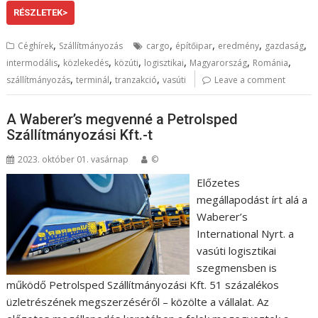
RÉSZLETEK>
,
,
,
,
,
Céghírek
Szállítmányozás
cargo
építőipar
eredmény
gazdaság
,
,
,
,
,
,
intermodális
közlekedés
közúti
logisztikai
Magyarország
Románia
,
,
,
szállítmányozás
terminál
tranzakció
vasúti
Leave a comment
A Waberer’s megvenné a Petrolsped
Szállítmányozási Kft.-t
2023. október 01. vasárnap
©
Előzetes
megállapodást írt alá a
Waberer’s
International Nyrt. a
vasúti logisztikai
szegmensben is
működő Petrolsped Szállítmányozási Kft. 51 százalékos
üzletrészének megszerzéséről – közölte a vállalat. Az