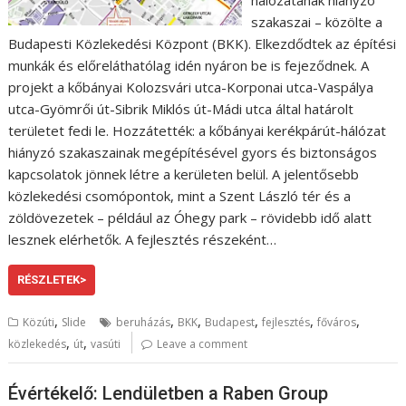
szakaszai – közölte a
Budapesti Közlekedési Központ (BKK). Elkezdődtek az építési
munkák és előreláthatólag idén nyáron be is fejeződnek. A
projekt a kőbányai Kolozsvári utca-Korponai utca-Vaspálya
utca-Gyömrői út-Sibrik Miklós út-Mádi utca által határolt
területet fedi le. Hozzátették: a kőbányai kerékpárút-hálózat
hiányzó szakaszainak megépítésével gyors és biztonságos
kapcsolatok jönnek létre a kerületen belül. A jelentősebb
közlekedési csomópontok, mint a Szent László tér és a
zöldövezetek – például az Óhegy park – rövidebb idő alatt
lesznek elérhetők. A fejlesztés részeként…
RÉSZLETEK>
,
,
,
,
,
,
Közúti
Slide
beruházás
BKK
Budapest
fejlesztés
főváros
,
,
közlekedés
út
vasúti
Leave a comment
Évértékelő: Lendületben a Raben Group