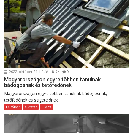
2022. október 31. hétfő
©
0
Magyarországon egyre többen tanulnak
bádogosnak és tetőfedőnek
Magyarországon egyre többen tanulnak bádogosnak,
tetőfedőnek és szigetelőnek...
Építőipar
Oktatás
Slidex