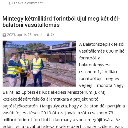
Leave a comment
Mintegy kétmilliárd forintból újul meg két dél-
balatoni vasútállomás
2023. április 25. kedd
©
A Balatonszéplak felsői
vasútállomás 600 millió
forintból, a
balatonfenyvesi
csaknem 1,4 milliárd
forintból újul meg év
végéig – mondta Nagy
Bálint, az Építési és Közlekedési Minisztérium (ÉKM)
közlekedésért felelős államtitkára a projektindító
sajtótájékoztatón. Hangsúlyozta, hogy a Balaton déli partján a
vasúti fejlesztések 2010 óta zajlanak, azóta csaknem 73
milliárd forintot fordított a kormány a vonal megújítására. Az
eddigi és a további fejlesztésekre azért is nagy szükség van,