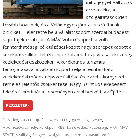
millió jegyet váltottak
erre a célra; a
szolgáltatások idén
tovább bővülnek, és a Volán egyes járatai is szállítanak
bicikliket – jelentette be a vállalatcsoport szerdai budapesti
sajtótájékoztatóján. A MÁV-Volán Csoport közölte:
fenntarthatósági célkitűzései között nagy szerepet kapott a
kerékpárszállítás feltételeinek folyamatos javítása a közöségi
közlekedési eszközökön. A kerékpáros turizmus
támogatásával a vállalatcsoport célja a fenntartható
közlekedési módok népszerűsítése és ezzel a környezeti
terhelés jelentős csökkentése. Nagy Bálint közlekedésért
felelős államtitkár az eseményen arról beszélt, az Építési…
RÉSZLETEK>
,
,
,
,
,
Slidex
Vasúti
fejlesztés
FLIRT
gazdaság
GYSEV
,
,
,
,
,
,
Hódmezővásárhely
kerékpár
KISS
közlekedés
közösségi
MÁV
MÁV-
,
,
,
,
,
,
START
szállítás
Szeged
szolgáltatás
turizmus
vasúti
Volán