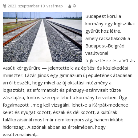
2023. szeptember 10. vasárnap
©
Budapest körül a
kormány egy logisztikai
gyűrűt hoz létre,
amely rácsatlakozik a
Budapest-Belgrád
vasútvonal
fejlesztésre és a V0-ás
vasúti körgyűrűre — jelentette ki az építési és közlekedési
miniszter. Lázár János egy gimnázium új épületének átadásán
arról beszélt, hogy mivel az új oktatási intézmény a
logisztikát, az informatikát és pénzügy-számvitelt tűzte
zászlajára, fontos szerepe lehet a kormány terveiben. Úgy
fogalmazott: „meg kell vizsgálni, lehet-e a Kárpát-medence
kelet és nyugat között, észak és dél között, a kultúrák
találkozásánál most már nem kompország, hanem inkább
hídország”. A szónak abban az értelmében, hogy
vasútvonalaival,…