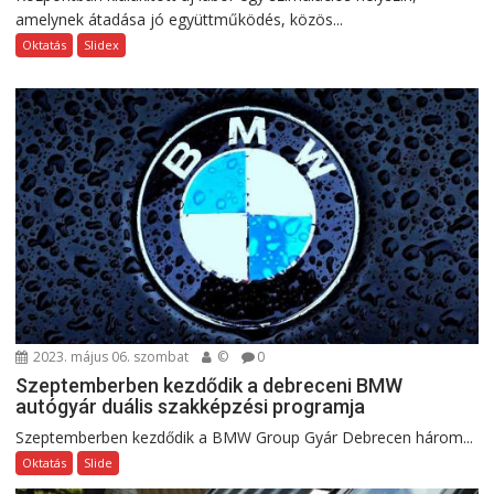
amelynek átadása jó együttműködés, közös...
Oktatás
Slidex
2023. május 06. szombat
©
0
Szeptemberben kezdődik a debreceni BMW
autógyár duális szakképzési programja
Szeptemberben kezdődik a BMW Group Gyár Debrecen három...
Oktatás
Slide