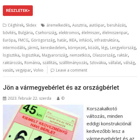
RÉSZLETEK>
,
,
,
,
,
Céghírek
Slidex
áremelkedés
Ausztria
autóipar
beruházás
,
,
,
,
,
,
bővítés
Bulgária
Csehország
elektromos
élelmiszer
élelmiszeripar
,
,
,
,
,
,
,
Európa
FMCG
Görögország
határ
IKEA
infláció
infrastruktúra
,
,
,
,
,
,
,
intermodális
jármű
kereskedelem
környezet
közúti
légi
Lengyelország
,
,
,
,
,
,
logisztika
logisztikai
Magyarország
nemzetközi
Olaszország
raktár
,
,
,
,
,
,
,
raktározás
Románia
szállítás
szállítmányozás
Szlovákia
vállalat
válság
,
,
vasúti
vegyipar
Volvo
Leave a comment
Jön a vármegyebérlet és az országbérlet
2023. február 22. szerda
©
Korszakalkotó
változás, minden
eddigi konstrukciónál
kedvezőbb lesz a
vármegyebérlet és az