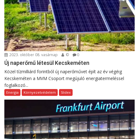
2023. október 08. vasárnap
©
0
Új naperőmű létesül Kecskeméten
Közel tízmilliárd forintból új naperőművet épít az év végéig
Kecskeméten a MVM Csoport megújuló energiatermeléssel
foglalkozó...
Energia
Környezetvédelem
Slidex