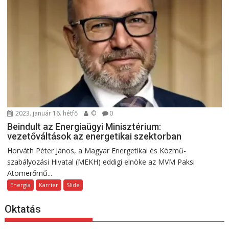
2023. január 16. hétfő
©
0
Beindult az Energiaügyi Minisztérium:
vezetőváltások az energetikai szektorban
Horváth Péter János, a Magyar Energetikai és Közmű-
szabályozási Hivatal (MEKH) eddigi elnöke az MVM Paksi
Atomerőmű...
Energia
Karrier
Slide
Oktatás