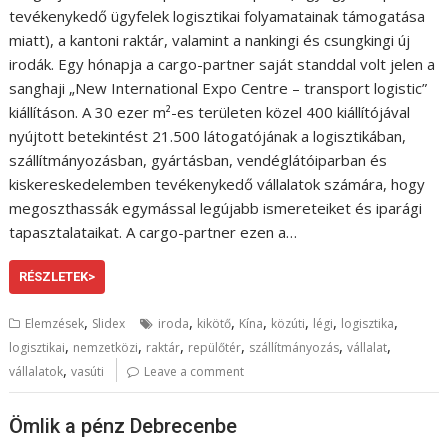
tevékenykedő ügyfelek logisztikai folyamatainak támogatása
miatt), a kantoni raktár, valamint a nankingi és csungkingi új
irodák. Egy hónapja a cargo-partner saját standdal volt jelen a
sanghaji „New International Expo Centre – transport logistic”
kiállításon. A 30 ezer m²-es területen közel 400 kiállítójával
nyújtott betekintést 21.500 látogatójának a logisztikában,
szállítmányozásban, gyártásban, vendéglátóiparban és
kiskereskedelemben tevékenykedő vállalatok számára, hogy
megoszthassák egymással legújabb ismereteiket és iparági
tapasztalataikat. A cargo-partner ezen a…
RÉSZLETEK>
,
,
,
,
,
,
,
Elemzések
Slidex
iroda
kikötő
Kína
közúti
légi
logisztika
,
,
,
,
,
,
logisztikai
nemzetközi
raktár
repülőtér
szállítmányozás
vállalat
,
vállalatok
vasúti
Leave a comment
Ömlik a pénz Debrecenbe