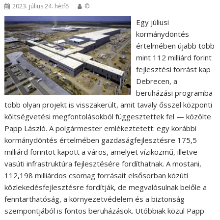
2023. július 24. hétfő
©
Egy júliusi
kormánydöntés
értelmében újabb több
mint 112 milliárd forint
fejlesztési forrást kap
Debrecen, a
beruházási programba
több olyan projekt is visszakerült, amit tavaly ősszel központi
költségvetési megfontolásokból függesztettek fel — közölte
Papp László. A polgármester emlékeztetett: egy korábbi
kormánydöntés értelmében gazdaságfejlesztésre 175,5
milliárd forintot kapott a város, amelyet víziközmű, illetve
vasúti infrastruktúra fejlesztésére fordíthatnak. A mostani,
112,198 milliárdos csomag forrásait elsősorban közúti
közlekedésfejlesztésre fordítják, de megvalósulnak belőle a
fenntarthatóság, a környezetvédelem és a biztonság
szempontjából is fontos beruházások. Utóbbiak közül Papp