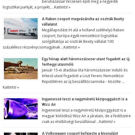
beruházással Vecsésen építi meg a negyedik
logisztikai parkját, a projekt, …
Kattints! »
A Raben csoport megvásárolta az osztrák Bexity
vállalatot
Megállapodást írt alá a holland székhelyű Raben
csoport, Európa egyik nemzetközi logisztikai
szolgáltatója az osztrák Bexity vállalat 100
százalékos részvénycsomagjának …
Kattints! »
Egy hónap alatt háromszázezer utast fogadott az új
ferihegyi utasmóló
Január 15-ei átadása óta háromszázezer induló és
érkező utast fogadott a Liszt Ferenc Nemzetközi
Repülőtéren az új beszállítócsarnoka – közölte …
Kattints! »
Ingyenessé teszi a nagyméretű kézipoggyászt is a
Wizz Air
Ingyenessé teszi a nagyméretű kézipoggyászt is a
magyar kötődésű Wizz Air a járatain, de a fedélzetre
csak az elsőbbségi beszállással …
Kattints! »
A Volkswagen csoport befejezte a kivonulást