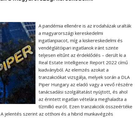
A pandémia ellenére is az irodaházak uralták
a magyarországi kereskedelmi
ingatlanpiacot, míg a kiskereskedelmi és
vendéglátóipari ingatlanok iránt szinte
teljesen eltűnt az érdeklődés – derült ki a
Real Estate Intelligence Report 2022 című
kiadványból. Az elemzés azokat a
tranzakciókat vizsgálja, melyek során a DLA
Piper Hungary az eladó vagy a vevő részére
tanácsadási szolgáltatást nyújtott, és ahol
az érintett ingatlan vételára meghaladta a
tízmillió eurót. Ezen tranzakciók összeértéke
A jelentés szerint az otthoni és a hibrid munkavégzés