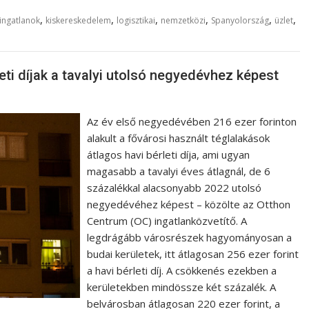
,
,
,
,
,
,
ingatlanok
kiskereskedelem
logisztikai
nemzetközi
Spanyolország
üzlet
ti díjak a tavalyi utolsó negyedévhez képest
Az év első negyedévében 216 ezer forinton
alakult a fővárosi használt téglalakások
átlagos havi bérleti díja, ami ugyan
magasabb a tavalyi éves átlagnál, de 6
százalékkal alacsonyabb 2022 utolsó
negyedévéhez képest – közölte az Otthon
Centrum (OC) ingatlanközvetítő. A
legdrágább városrészek hagyományosan a
budai kerületek, itt átlagosan 256 ezer forint
a havi bérleti díj. A csökkenés ezekben a
kerületekben mindössze két százalék. A
belvárosban átlagosan 220 ezer forint, a