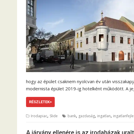
hogy az épület csaknem nyolcvan év után visszakapj
modernista épület 2019-ig hotelként működött. A je
RÉSZLETEK>
,
,
,
,
Irodapiac
Slide
bank
gazdaság
ingatlan
ingatlanfejl
A járvány ellenére is az irodaházak ura