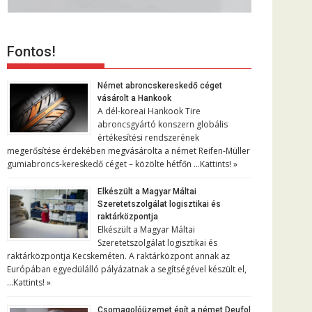
Fontos!
Német abroncskereskedő céget
vásárolt a Hankook
A dél-koreai Hankook Tire
abroncsgyártó konszern globális
értékesítési rendszerének
megerősítése érdekében megvásárolta a német Reifen-Müller
gumiabroncs-kereskedő céget – közölte hétfőn …
Kattints! »
Elkészült a Magyar Máltai
Szeretetszolgálat logisztikai és
raktárközpontja
Elkészült a Magyar Máltai
Szeretetszolgálat logisztikai és
raktárközpontja Kecskeméten. A raktárközpont annak az
Európában egyedülálló pályázatnak a segítségével készült el,
…
Kattints! »
Csomagolóüzemet épít a német Deufol