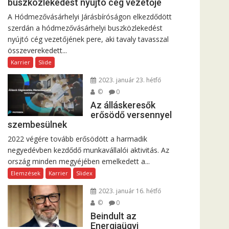
buszközlekedést nyújtó cég vezetője
A Hódmezővásárhelyi Járásbíróságon elkezdődött
szerdán a hódmezővásárhelyi buszközlekedést
nyújtó cég vezetőjének pere, aki tavaly tavasszal
összeverekedett...
Karrier
Slide
2023. január 23. hétfő
©
0
Az álláskeresők
erősödő versennyel
szembesülnek
2022 végére tovább erősödött a harmadik
negyedévben kezdődő munkavállalói aktivitás. Az
ország minden megyéjében emelkedett a...
Elemzések
Karrier
Slidex
2023. január 16. hétfő
©
0
Beindult az
Energiaügyi