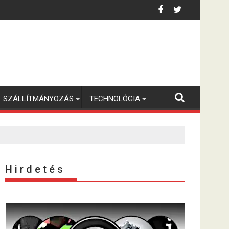
plusz
SZÁLLÍTMÁNYOZÁS
TECHNOLÓGIA
H i r d e t é s