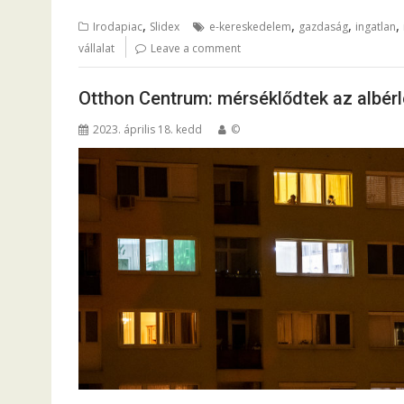
,
,
,
,
Irodapiac
Slidex
e-kereskedelem
gazdaság
ingatlan
vállalat
Leave a comment
Otthon Centrum: mérséklődtek az albérle
2023. április 18. kedd
©