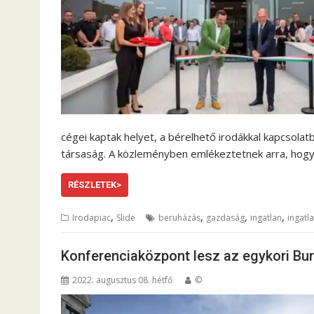
cégei kaptak helyet, a bérelhető irodákkal kapcsolat
társaság. A közleményben emlékeztetnek arra, hogy az
RÉSZLETEK>
,
,
,
,
Irodapiac
Slide
beruházás
gazdaság
ingatlan
ingatl
Konferenciaközpont lesz az egykori Bur
2022. augusztus 08. hétfő
©