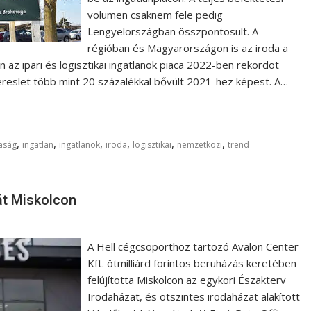
volumen csaknem fele pedig
Lengyelországban összpontosult. A
régióban és Magyarországon is az iroda a
az ipari és logisztikai ingatlanok piaca 2022-ben rekordot
kereslet több mint 20 százalékkal bővült 2021-hez képest. A…
,
,
,
,
,
,
aság
ingatlan
ingatlanok
iroda
logisztikai
nemzetközi
trend
át Miskolcon
A Hell cégcsoporthoz tartozó Avalon Center
Kft. ötmilliárd forintos beruházás keretében
felújította Miskolcon az egykori Északterv
Irodaházat, és ötszintes irodaházat alakított