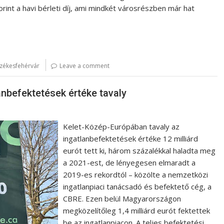
rint a havi bérleti díj, ami mindkét városrészben már hat
zékesfehérvár
Leave a comment
anbefektetések értéke tavaly
Kelet-Közép-Európában tavaly az
ingatlanbefektetések értéke 12 milliárd
eurót tett ki, három százalékkal haladta meg
a 2021-est, de lényegesen elmaradt a
2019-es rekordtól – közölte a nemzetközi
ingatlanpiaci tanácsadó és befektető cég, a
CBRE. Ezen belül Magyarországon
megközelítőleg 1,4 milliárd eurót fektettek
be az ingatlanpiacon. A teljes befektetési