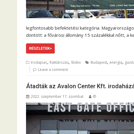
legfontosabb befektetési kategória. Magyarországon 
döntött: a fővárosi állomány 15 százalékkal nőtt, a 
RÉSZLETEK>
,
,
,
,
Irodapiac
Raktározás
Slidex
Budapest
energia
gazd
Leave a comment
Átadták az Avalon Center Kft. irodaház
2022. szeptember 17. szombat
©