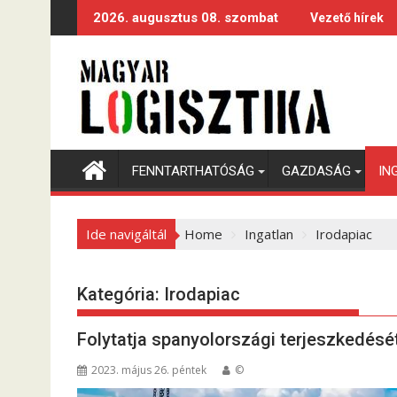
S
2026. augusztus 08. szombat
Vezető hírek
k
i
p
t
o
c
o
FENNTARTHATÓSÁG
GAZDASÁG
IN
n
t
e
Ide navigáltál
Home
Ingatlan
Irodapiac
n
t
Kategória:
Irodapiac
Folytatja spanyolországi terjeszkedésé
2023. május 26. péntek
©