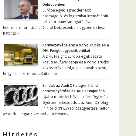
Debrecenben
Európa egyik legmodernebb
csomagoló- és logisztikai üzemét építi
fel a kormány támogatásával
hétmilliárd forintból a Deufol Debrecenben, egyben ez lesz …
Kattints! »
Környezetvédelem: a Volvo Trucks és a
DHL Freight egyesítik erőiket
A DHL Freight, Európa egyik vezető
közúti árufuvarozója és a Volvo Trucks
közös erővel dolgoznak tovább azon,
hogy az elektromos …
Kattints! »
Elindult az Audi Q3 plug-in hibrid
sorozatgyártása az Audi Hungariánál
Újabb modellel bővült a járműgyártás
Győrben: elkezdődött az Audi Q3 plug-
in hibrid (PHEV) sorozatgyártása hétfőn
az Audi Hungaria Zrt.-nél – …
Kattints! »
H i r d e t é s