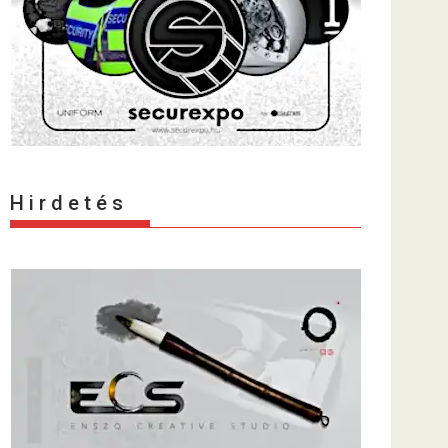
H i r d e t é s