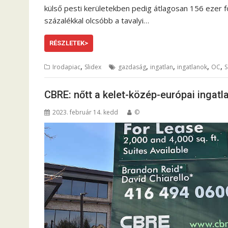
külső pesti kerületekben pedig átlagosan 156 ezer fo
százalékkal olcsóbb a tavalyi…
RÉSZLETEK>
,
,
,
,
,
Irodapiac
Slidex
gazdaság
ingatlan
ingatlanok
OC
S
CBRE: nőtt a kelet-közép-európai ingatl
2023. február 14. kedd
©