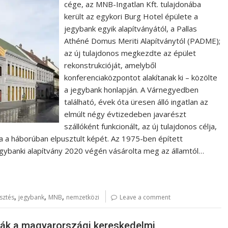
cége, az MNB-Ingatlan Kft. tulajdonába
került az egykori Burg Hotel épülete a
jegybank egyik alapítványától, a Pallas
Athéné Domus Meriti Alapítványtól (PADME);
az új tulajdonos megkezdte az épület
rekonstrukcióját, amelyből
konferenciaközpontot alakítanak ki – közölte
a jegybank honlapján. A Várnegyedben
található, évek óta üresen álló ingatlan az
elmúlt négy évtizedeben javarészt
szállóként funkcionált, az új tulajdonos célja,
a a háborúban elpusztult képét. Az 1975-ben épített
gybanki alapítvány 2020 végén vásárolta meg az államtól…
,
,
,
esztés
jegybank
MNB
nemzetközi
Leave a comment
lták a magyarországi kereskedelmi