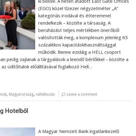
ki belőle. A héten átadott East Gate Offices
(EGO) közel tízezer négyzetméter „A”
kategóriás irodával és étteremmel
rendelkezik – közölte a társaság. A
beruházást teljes mértékben önerőből
valósították meg, a komplexum jelenleg 65
százalékos kapacitáskihasználtsággal
működik. Benne ezidáig a HELL csoport
ban pedig zajlanak a tárgyalások a leendő bérlőkkel – közölte a
 üdítőitalok előállításával foglalkozó Hell…
,
,
anok
Magyarország
vállalkozás
Leave a comment
g Hotelből
A Magyar Nemzeti Bank ingatlankezelő