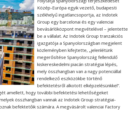
Folytatja spanyolországi terjeszkedését
Közép-Európa egyik vezető, budapesti
székhelyű ingatlancsoportja, az Indotek
Group egy barcelonai és egy valenciai
bevásárlóközpont megvételével – jelentette
be a vállalat. Az Indotek Group tranzakciós
igazgatója a Spanyolországban megjelent
közleményben kifejtette, „jelenlétünk
megerősítése Spanyolország fellendülő
kiskereskedelmi piacán stratégiai lépés,
mely összhangban van a nagy potenciállal
rendelkező eszközökbe történő
befektetésről alkotott elképzelésünkkel”.
gét amellett, hogy további befektetési lehetőségeket
melyek összhangban vannak az Indotek Group stratégiai-
oznak befektetőik számára. A megvásárolt valenciai Factory