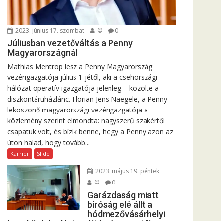
2023. június 17. szombat
©
0
Júliusban vezetőváltás a Penny
Magyarországnál
Mathias Mentrop lesz a Penny Magyarország
vezérigazgatója július 1-jétől, aki a csehországi
hálózat operatív igazgatója jelenleg – közölte a
diszkontáruházlánc. Florian Jens Naegele, a Penny
leköszönő magyarországi vezérigazgatója a
közlemény szerint elmondta: nagyszerű szakértői
csapatuk volt, és bízik benne, hogy a Penny azon az
úton halad, hogy tovább...
Karrier
Slide
2023. május 19. péntek
©
0
Garázdaság miatt
bíróság elé állt a
hódmezővásárhelyi