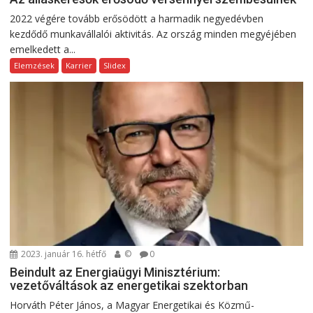
2022 végére tovább erősödött a harmadik negyedévben
kezdődő munkavállalói aktivitás. Az ország minden megyéjében
emelkedett a...
Elemzések
Karrier
Slidex
2023. január 16. hétfő
©
0
Beindult az Energiaügyi Minisztérium:
vezetőváltások az energetikai szektorban
Horváth Péter János, a Magyar Energetikai és Közmű-