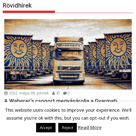
Rövidhírek
2022. május 06. péntek
©
0
A Waberer’s csoport megvásárolja a Gyarmati
Trans Kft. logisztikai és belföldi fuvarozási
This website uses cookies to improve your experience. We'll
üzletágát
assume you're ok with this, but you can opt-out if you wish.
A Waberer’s International Nyrt. 100 százalékos tulajdonában álló
Read More
Waberer’s-Szemerey Kft. adásvételi szerződést kötött a
Accept
Reject
Gyarmati Trans...