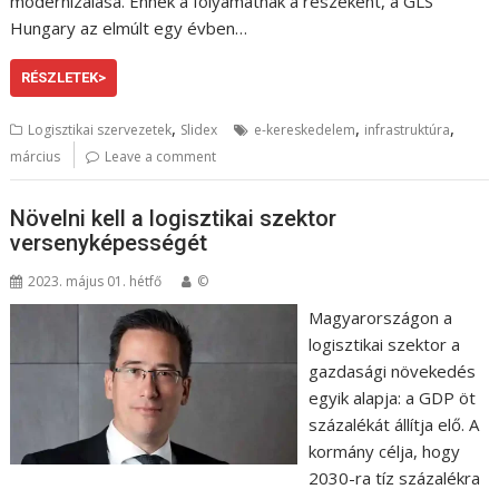
modernizálása. Ennek a folyamatnak a részeként, a GLS
Hungary az elmúlt egy évben…
RÉSZLETEK>
,
,
,
Logisztikai szervezetek
Slidex
e-kereskedelem
infrastruktúra
március
Leave a comment
Növelni kell a logisztikai szektor
versenyképességét
2023. május 01. hétfő
©
Magyarországon a
logisztikai szektor a
gazdasági növekedés
egyik alapja: a GDP öt
százalékát állítja elő. A
kormány célja, hogy
2030-ra tíz százalékra