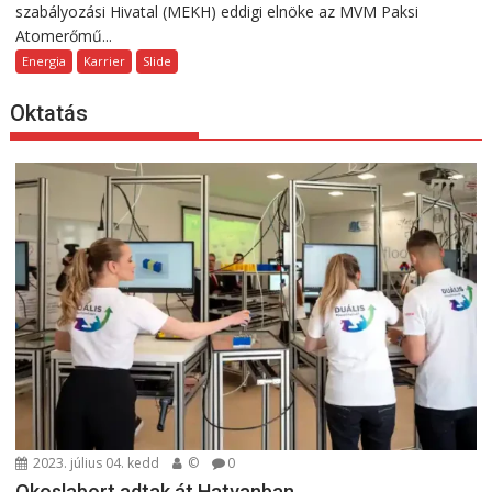
szabályozási Hivatal (MEKH) eddigi elnöke az MVM Paksi
Atomerőmű...
Energia
Karrier
Slide
Oktatás
2023. július 04. kedd
©
0
Okoslabort adtak át Hatvanban