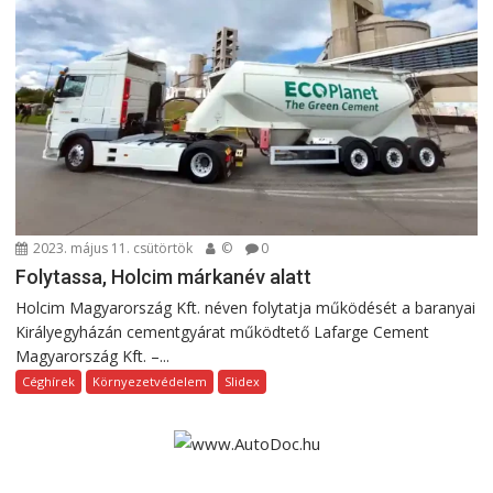
2023. május 11. csütörtök
©
0
Folytassa, Holcim márkanév alatt
Holcim Magyarország Kft. néven folytatja működését a baranyai
Királyegyházán cementgyárat működtető Lafarge Cement
Magyarország Kft. –...
Céghírek
Környezetvédelem
Slidex