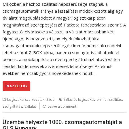
Miközben a házhoz szállítás népszerűsége stagnál, a
csomagautomaták aránya a kiszállítási módok között alig egy
év alatt megduplázódott a magyar logisztikai piacon
meghatározó szerepet játszó Packeta tapasztalatai szerint. A
fogyasztói elvárásokra válaszul a vállalat márciusban két
újdonságot is bevezetett, amelyek fokozhatják a
csomagautomaták népszerűségét: immár nemcsak rendelni
lehet az árut Z-BOX-okba, hanem csomagot is adhatunk fel
bennük, a mobilapplikáció révén pedig átruházhatóvá válik a
rendelt küldemények átvételének lehetősége. Az elmúlt
években nemcsak gyors növekedésnek indult…
RÉSZLETEK>
,
,
,
,
,
Logisztikai szervezetek
Slide
infláció
logisztikai
online
szállítás
,
szolgáltatás
vállalat
Leave a comment
Üzembe helyezte 1000. csomagautomatáját a
GLS Hungary