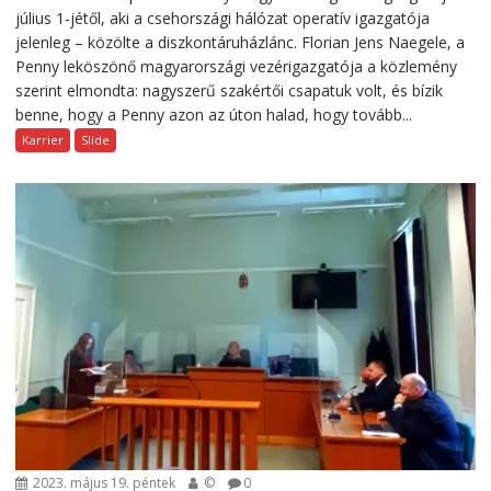
július 1-jétől, aki a csehországi hálózat operatív igazgatója
jelenleg – közölte a diszkontáruházlánc. Florian Jens Naegele, a
Penny leköszönő magyarországi vezérigazgatója a közlemény
szerint elmondta: nagyszerű szakértői csapatuk volt, és bízik
benne, hogy a Penny azon az úton halad, hogy tovább...
Karrier
Slide
2023. május 19. péntek
©
0