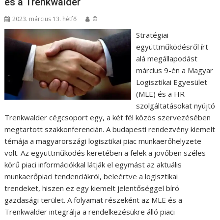
és a Trenkwalder
2023. március 13. hétfő
©
Stratégiai
együttműködésről írt
alá megállapodást
március 9-én a Magyar
Logisztikai Egyesület
(MLE) és a HR
szolgáltatásokat nyújtó
Trenkwalder cégcsoport egy, a két fél közös szervezésében
megtartott szakkonferencián. A budapesti rendezvény kiemelt
témája a magyarországi logisztikai piac munkaerőhelyzete
volt. Az együttműködés keretében a felek a jövőben széles
körű piaci információkkal látják el egymást az aktuális
munkaerőpiaci tendenciákról, beleértve a logisztikai
trendeket, hiszen ez egy kiemelt jelentőséggel bíró
gazdasági terület. A folyamat részeként az MLE és a
Trenkwalder integrálja a rendelkezésükre álló piaci