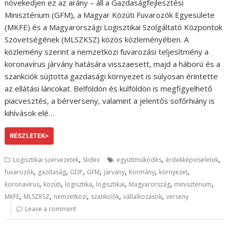
növekedjen ez az arány – áll a Gazdaságfejlesztési
Minisztérium (GFM), a Magyar Közúti Fuvarozók Egyesülete
(MKFE) és a Magyarországi Logisztikai Szolgáltató Központok
Szövetségének (MLSZKSZ) közös közleményében. A
közlemény szerint a nemzetközi fuvarozási teljesítmény a
koronavírus járvány hatására visszaesett, majd a háború és a
szankciók sújtotta gazdasági környezet is súlyosan érintette
az ellátási láncokat. Belföldön és külföldön is megfigyelhető
piacvesztés, a bérverseny, valamint a jelentős sofőrhiány is
kihívások elé…
RÉSZLETEK>
,
,
,
Logisztikai szervezetek
Slidex
együttműködés
érdekképviseletek
,
,
,
,
,
,
,
fuvarozók
gazdaság
GDP
GFM
járvány
Kormány
környezet
,
,
,
,
,
,
koronavírus
közúti
logisztika
logisztikai
Magyarország
minisztérium
,
,
,
,
,
MKFE
MLSZKSZ
nemzetközi
szankciók
vállalkozások
verseny
Leave a comment