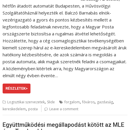
hétfőn átadott automatát Budapesten, a Hűvösvölgyi
Szolgáltatóháznál helyezték el. Balczó Barnabás elnök-
vezérigazgató a gyors és pontos kézbesítés mellett a
legfontosabb feladatnak nevezte, hogy a Magyar Posta
országszerte biztosítsa a rugalmas átvétel lehetőségét.
Hozzátette, hogy a cég csomaglogisztikai tevékenységében
kiemelt szerep hárul az e-kereskedelemben megvásárolt áruk
hatékony kézbesítésére, de azok számára is megoldás a
postai automata, akik maguk szeretnék feladni a csomagjaikat.
A közleményben kitértek arra, hogy Magyarországon az
elmúlt négy évben évente…
RÉSZLETEK>
,
,
,
,
Logisztikai szervezetek
Slide
forgalom
főváros
gazdaság
,
kereskedelem
posta
Leave a comment
Együttműködési megállapodást kötött az MLE