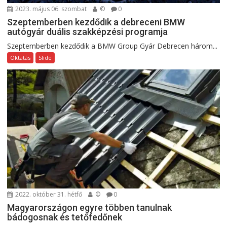
2023. május 06. szombat
©
0
Szeptemberben kezdődik a debreceni BMW
autógyár duális szakképzési programja
Szeptemberben kezdődik a BMW Group Gyár Debrecen három...
Oktatás
Slide
2022. október 31. hétfő
©
0
Magyarországon egyre többen tanulnak
bádogosnak és tetőfedőnek