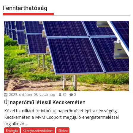
Fenntarthatóság
2023. október 08. vasárnap
©
0
Új naperőmű létesül Kecskeméten
Közel tízmilliárd forintból új naperőművet épít az év végéig
Kecskeméten a MVM Csoport megújuló energiatermeléssel
foglalkozó...
Energia
Környezetvédelem
Slidex