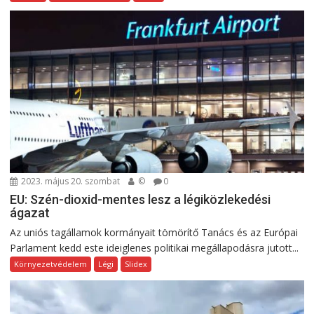
2023. május 20. szombat
©
0
EU: Szén-dioxid-mentes lesz a légiközlekedési
ágazat
Az uniós tagállamok kormányait tömörítő Tanács és az Európai
Parlament kedd este ideiglenes politikai megállapodásra jutott...
Környezetvédelem
Légi
Slidex