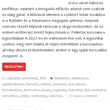
orosz-ukrán háborús
konfliktus, valamint a kimagasló inflációs adatok sem szabtak
ez idáig gátat. A kihívások ellenére a szektort tehát továbbra
is a fejlődés és a folyamatos megújulás jellemzi, melynek
szerves részét képezik nemcsak a tárgyi eszközöket, de az
emberi erőforrást érintő fejlesztések is. Polikrízis korszaka a
logisztikában A 2022-es év a kihívások éve volt. A logisztikai
szektor még nem hidalta át teljes mértékben a koronavírus-
járvány okozta próbatételeket, amikor is egy újabb korszakba
csöppent. A…
RÉSZLETEK>
,
,
,
Logisztikai szervezetek
Slide
befektetés
digitalizáció
,
,
,
,
,
,
együttműködés
fejlesztés
infláció
innováció
ipar
képzés
,
,
,
,
,
,
kereskedelem
koronavírus-járvány
logisztika
logisztikai
MLE
munkaerő
,
,
,
nemzetközi
online
rendezvény
tudomány
Leave a comment