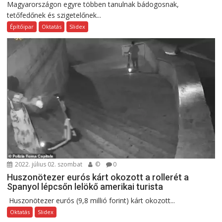
Magyarországon egyre többen tanulnak bádogosnak,
tetőfedőnek és szigetelőnek...
Építőipar
Oktatás
Slidex
2022. július 02. szombat
©
0
Huszonötezer eurós kárt okozott a rollerét a
Spanyol lépcsőn lelökő amerikai turista
Huszonötezer eurós (9,8 millió forint) kárt okozott...
Oktatás
Slidex