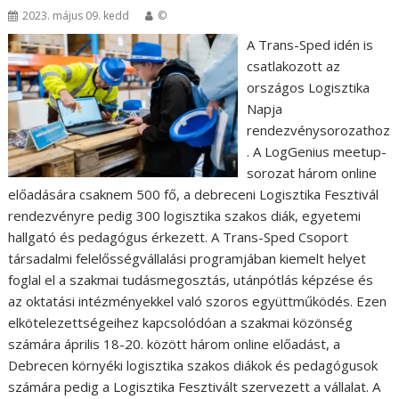
2023. május 09. kedd
©
A Trans-Sped idén is
csatlakozott az
országos Logisztika
Napja
rendezvénysorozathoz
. A LogGenius meetup-
sorozat három online
előadására csaknem 500 fő, a debreceni Logisztika Fesztivál
rendezvényre pedig 300 logisztika szakos diák, egyetemi
hallgató és pedagógus érkezett. A Trans-Sped Csoport
társadalmi felelősségvállalási programjában kiemelt helyet
foglal el a szakmai tudásmegosztás, utánpótlás képzése és
az oktatási intézményekkel való szoros együttműködés. Ezen
elkötelezettségeihez kapcsolódóan a szakmai közönség
számára április 18-20. között három online előadást, a
Debrecen környéki logisztika szakos diákok és pedagógusok
számára pedig a Logisztika Fesztivált szervezett a vállalat. A