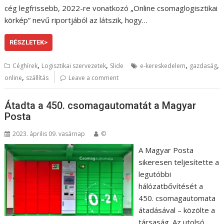
cég legfrissebb, 2022-re vonatkozó „Online csomaglogisztikai
körkép” nevű riportjából az látszik, hogy…
RÉSZLETEK>
,
,
,
,
Céghírek
Logisztikai szervezetek
Slide
e-kereskedelem
gazdaság
,
online
szállítás
Leave a comment
Átadta a 450. csomagautomatát a Magyar
Posta
2023. április 09. vasárnap
©
A Magyar Posta
sikeresen teljesítette a
legutóbbi
hálózatbővítését a
450. csomagautomata
átadásával – közölte a
társaság. Az utolsó,