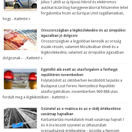
Július 1-jétől az új típusú hibrid és elektromos
autókat kizárólag hanggenerátorral felszerelve lehet
forgalomba hozni az Európai Unió tagállamaiban,
hogy …
Kattints! »
Oroszországban a légiközlekedési és az űrrepülési
ágazatban jó dolgozni
Oroszországban a legjobban keresők az ország
északi részén, valamint Moszkvában élnek és a
légiközlekedési, valamint az űrrepülési ágazatban
dolgoznak – …
Kattints! »
Egymillió alá esett az utasforgalom a ferihegyi
repülőtéren novemberben
Folytatódott az októberben kezdődött lassulás a
Budapest Liszt Ferenc Nemzetközi Repülőtér
utasforgalmában, novemberben 969 888 utas
fordult meg a légikikötőben …
Kattints! »
Szünetel az e-matrica és az e-útdíj értékesítése
vasárnap hajnalban
Karbantartási munkálatok miatt vasárnap hajnali 1
és 4 óra között szünetel az úthasználati
jogosultságok értékesítése – közölte a Nemzeti