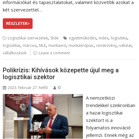
információkat és tapasztalatokat, valamint közvetítik azokat a
két szervezettel…
RÉSZLETEK>
,
,
,
,
Logisztikai szervezetek
Slide
együttműködés
index
logisztika
,
,
,
,
,
,
,
logisztikai
március
MLE
munkaerő
munkaerőpiac
rendezvény
vállalat
vállalkozások
Leave a comment
Polikrízis: Kihívások közepette újul meg a
logisztikai szektor
2023. február 27. hétfő
©
A nemzetközi
trendekkel szinkronban
a hazai logisztikai
szektort is a
folyamatos innováció
jellemzi. Ennek még az