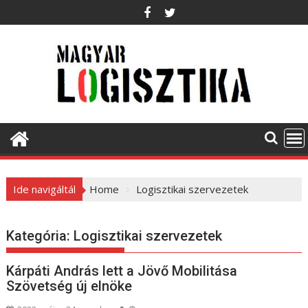
S
k
i
p
t
o
c
o
n
t
e
Ide navigáltál
Home
Logisztikai szervezetek
n
t
Kategória:
Logisztikai szervezetek
Kárpáti András lett a Jövő Mobilitása
Szövetség új elnöke