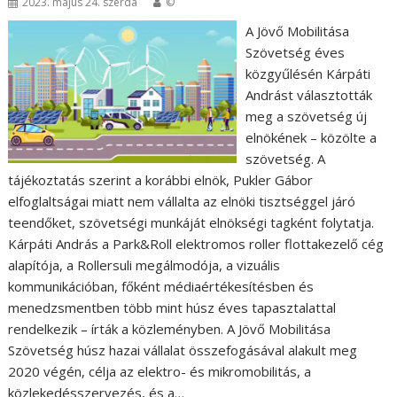
2023. május 24. szerda
©
A Jövő Mobilitása
Szövetség éves
közgyűlésén Kárpáti
Andrást választották
meg a szövetség új
elnökének – közölte a
szövetség. A
tájékoztatás szerint a korábbi elnök, Pukler Gábor
elfoglaltságai miatt nem vállalta az elnöki tisztséggel járó
teendőket, szövetségi munkáját elnökségi tagként folytatja.
Kárpáti András a Park&Roll elektromos roller flottakezelő cég
alapítója, a Rollersuli megálmodója, a vizuális
kommunikációban, főként médiaértékesítésben és
menedzsmentben több mint húsz éves tapasztalattal
rendelkezik – írták a közleményben. A Jövő Mobilitása
Szövetség húsz hazai vállalat összefogásával alakult meg
2020 végén, célja az elektro- és mikromobilitás, a
közlekedésszervezés, és a…