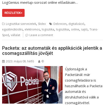
LogGenius meetup-sorozat online előadásain…
RÉSZLETEK>
,
,
,
Logisztikai szervezetek
Slidex
Debrecen
digitalizáció
,
,
,
,
,
,
együttműködés
elektromos
logisztika
logisztikai
online
sajtó
Trans-
,
Sped
vállalat
Leave a comment
Packeta: az automaták és applikációk jelentik a
csomagszállítás jövőjét
2023. május 08. hétfő
©
Újdonságok a
Packetánál: már
csomagfeladásra is
használhatók a Packeta
automatái és
átruházhatóvá válik a
csomagátvétel.