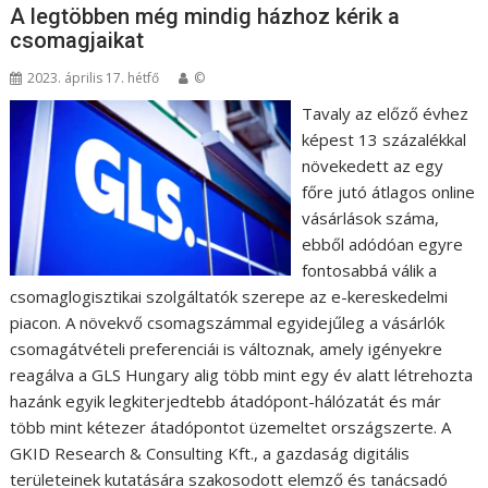
A legtöbben még mindig házhoz kérik a
csomagjaikat
2023. április 17. hétfő
©
Tavaly az előző évhez
képest 13 százalékkal
növekedett az egy
főre jutó átlagos online
vásárlások száma,
ebből adódóan egyre
fontosabbá válik a
csomaglogisztikai szolgáltatók szerepe az e-kereskedelmi
piacon. A növekvő csomagszámmal egyidejűleg a vásárlók
csomagátvételi preferenciái is változnak, amely igényekre
reagálva a GLS Hungary alig több mint egy év alatt létrehozta
hazánk egyik legkiterjedtebb átadópont-hálózatát és már
több mint kétezer átadópontot üzemeltet országszerte. A
GKID Research & Consulting Kft., a gazdaság digitális
területeinek kutatására szakosodott elemző és tanácsadó