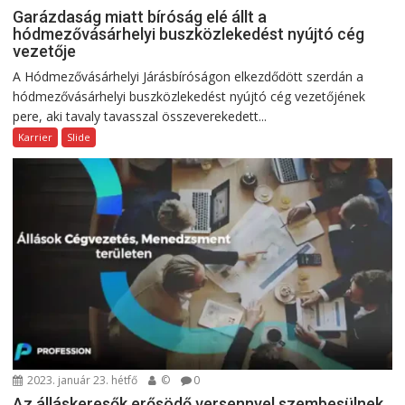
Garázdaság miatt bíróság elé állt a
hódmezővásárhelyi buszközlekedést nyújtó cég
vezetője
A Hódmezővásárhelyi Járásbíróságon elkezdődött szerdán a
hódmezővásárhelyi buszközlekedést nyújtó cég vezetőjének
pere, aki tavaly tavasszal összeverekedett...
Karrier
Slide
2023. január 23. hétfő
©
0
Az álláskeresők erősödő versennyel szembesülnek