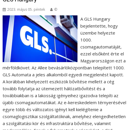
2023. május 05. péntek
©
A GLS Hungary
bejelentette, hogy
üzembe helyezte
1000.
csomagautomatáját,
ezzel elsőként érte el
Magyarországon ezt a
mérföldkövet. Az Allee bevásárlóközpontban telepített 1000.
GLS Automata a jeles alkalomból egyedi megjelenést kapott.
A korábban kihelyezett eszközök bővítése mellett a cég
tovább folytatja az ütemezett hálózatbővítést és a
továbbiakban is a lakosság igényeihez igazodva telepíti az
újabb csomagautomatákat. Az e-kereskedelem térnyerésével
egyre több és változatos igényt kell kielégítenie a
csomaglogisztikai szolgáltatóknak, amelyhez elengedhetetlen
a szolgáltatási kör és infrastruktúra bővítése, valamint