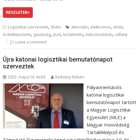
RÉSZLETEK>
,
,
,
,
Logisztikai szervezetek
Slidex
alternatív
elektromos
elnök
,
,
,
,
,
érdekképviselet
gazdaság
jövő
közlekedés
mikromobilitás
vállalat
Leave a comment
Újra katonai logisztikai bemutatónapot
szerveztek
2023. május 16. kedd
Radványi Róbert
Pályaorientációs
katonai logisztikai
bemutatónapot tartott
a Magyar Logisztikai
Egyesület (MLE) a
Magyar Honvédség
Tartalékképző és
Támogató Parancsnoksággal együttműködve május 10-én