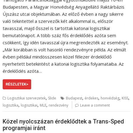
Budapesten, a Magyar Honvédség Anyagellátó Raktárbázis
Újszász utcai objektumában. Az előző évben a nagy sikerre
való tekintettel a szervezők két alkalommal is, először
tavasszal, majd ősszel is tartottak katonai logisztikai
bemutatónapot. A több száz fős érdeklődés azóta sem
csökkent, így idén tavasszal újra megrendezték az eseményt.
„Már korábban is volt hasonló rendezvényre példa. Az elmúlt
évben például mindösszesen közel félezer érdeklődő
nyerhetett betekintést a katonai logisztika folyamataiba. Az
érdeklődés azóta…
RÉSZLETEK>
,
,
,
,
,
Logisztikai szervezetek
Slide
Budapest
érdekes
honvédség
KISS
,
,
,
logisztika
logisztikai
MLE
rendezvény
Leave a comment
Közel nyolcszázan érdeklődtek a Trans-Sped
programjai iránt