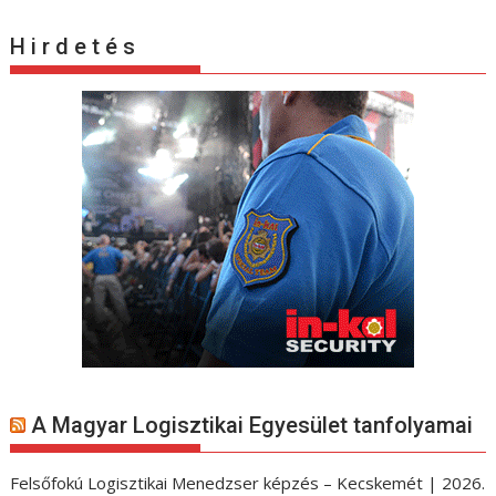
H i r d e t é s
A Magyar Logisztikai Egyesület tanfolyamai
Felsőfokú Logisztikai Menedzser képzés – Kecskemét | 2026.