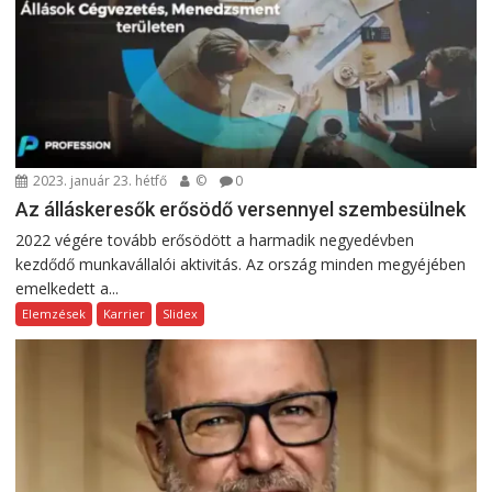
2023. január 23. hétfő
©
0
Az álláskeresők erősödő versennyel szembesülnek
2022 végére tovább erősödött a harmadik negyedévben
kezdődő munkavállalói aktivitás. Az ország minden megyéjében
emelkedett a...
Elemzések
Karrier
Slidex