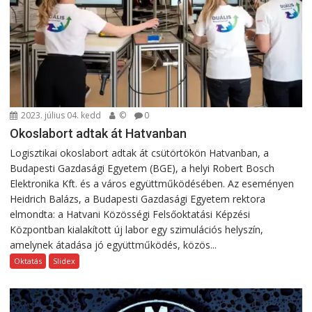
2023. július 04. kedd
©
0
Okoslabort adtak át Hatvanban
Logisztikai okoslabort adtak át csütörtökön Hatvanban, a
Budapesti Gazdasági Egyetem (BGE), a helyi Robert Bosch
Elektronika Kft. és a város együttműködésében. Az eseményen
Heidrich Balázs, a Budapesti Gazdasági Egyetem rektora
elmondta: a Hatvani Közösségi Felsőoktatási Képzési
Központban kialakított új labor egy szimulációs helyszín,
amelynek átadása jó együttműködés, közös...
Oktatás
Slidex