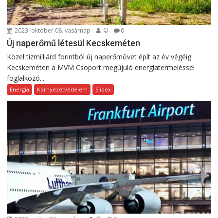
2023. október 08. vasárnap
©
0
Új naperőmű létesül Kecskeméten
Közel tízmilliárd forintból új naperőművet épít az év végéig
Kecskeméten a MVM Csoport megújuló energiatermeléssel
foglalkozó...
Energia
Környezetvédelem
Slidex