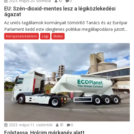
2023. május 20. szombat
©
0
EU: Szén-dioxid-mentes lesz a légiközlekedési
ágazat
Az uniós tagállamok kormányait tömörítő Tanács és az Európai
Parlament kedd este ideiglenes politikai megállapodásra jutott...
Környezetvédelem
Légi
Slidex
2023. május 11. csütörtök
©
0
Folytassa, Holcim márkanév alatt