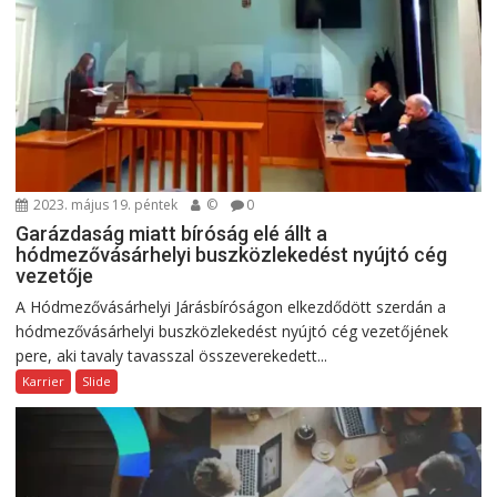
2023. május 19. péntek
©
0
Garázdaság miatt bíróság elé állt a
hódmezővásárhelyi buszközlekedést nyújtó cég
vezetője
A Hódmezővásárhelyi Járásbíróságon elkezdődött szerdán a
hódmezővásárhelyi buszközlekedést nyújtó cég vezetőjének
pere, aki tavaly tavasszal összeverekedett...
Karrier
Slide