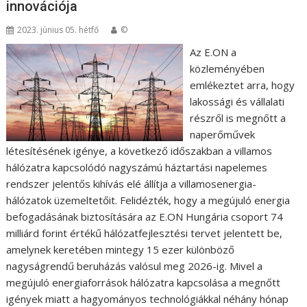
innovációja
2023. június 05. hétfő
©
Az E.ON a
közleményében
emlékeztet arra, hogy
lakossági és vállalati
részről is megnőtt a
naperőművek
létesítésének igénye, a következő időszakban a villamos
hálózatra kapcsolódó nagyszámú háztartási napelemes
rendszer jelentős kihívás elé állítja a villamosenergia-
hálózatok üzemeltetőit. Felidézték, hogy a megújuló energia
befogadásának biztosítására az E.ON Hungária csoport 74
milliárd forint értékű hálózatfejlesztési tervet jelentett be,
amelynek keretében mintegy 15 ezer különböző
nagyságrendű beruházás valósul meg 2026-ig. Mivel a
megújuló energiaforrások hálózatra kapcsolása a megnőtt
igények miatt a hagyományos technológiákkal néhány hónap