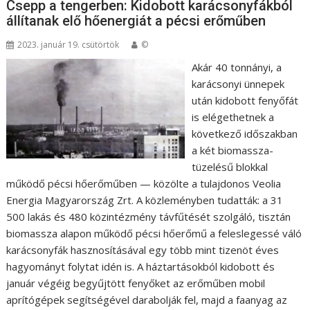
Csepp a tengerben: Kidobott karácsonyfákból
állítanak elő hőenergiát a pécsi erőműben
2023. január 19. csütörtök
©
Akár 40 tonnányi, a
karácsonyi ünnepek
után kidobott fenyőfát
is elégethetnek a
következő időszakban
a két biomassza-
tüzelésű blokkal
működő pécsi hőerőműben — közölte a tulajdonos Veolia
Energia Magyarország Zrt. A közleményben tudatták: a 31
500 lakás és 480 közintézmény távfűtését szolgáló, tisztán
biomassza alapon működő pécsi hőerőmű a feleslegessé váló
karácsonyfák hasznosításával egy több mint tizenöt éves
hagyományt folytat idén is. A háztartásokból kidobott és
január végéig begyűjtött fenyőket az erőműben mobil
aprítógépek segítségével darabolják fel, majd a faanyag az