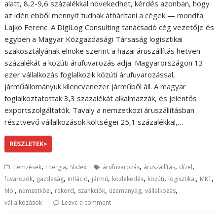
alatt, 8,2-9,6 százalékkal növekedhet, kérdés azonban, hogy
az idén ebből mennyit tudnak áthárítani a cégek — mondta
Lajkó Ferenc. A DigiLog Consulting tanácsadó cég vezetője és
egyben a Magyar Közgazdasági Társaság logisztikai
szakosztályának elnöke szerint a hazai áruszállítás hetven
százalékát a közúti árufuvarozás adja. Magyarországon 13
ezer vállalkozás foglalkozik közúti árufuvarozással,
járműállományuk kilencvenezer járműből áll. A magyar
foglalkoztatottak 3,3 százalékát alkalmazzák, és jelentős
exportszolgáltatók. Tavaly a nemzetközi áruszállításban
résztvevő vállalkozások költségei 25,1 százalékkal,…
RÉSZLETEK>
,
,
,
,
,
Elemzések
Energia
Slidex
árufuvarozás
áruszállítás
dízel
,
,
,
,
,
,
,
,
fuvarozók
gazdaság
infláció
jármű
közlekedés
közúti
logisztikai
MKT
,
,
,
,
,
,
Mol
nemzetközi
rekord
szankciók
üzemanyag
vállalkozás
vállalkozások
Leave a comment