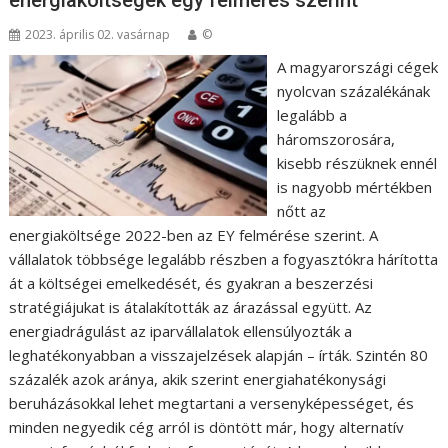
energiaköltségek egy felmérés szerint
2023. április 02. vasárnap
©
A magyarországi cégek
nyolcvan százalékának
legalább a
háromszorosára,
kisebb részüknek ennél
is nagyobb mértékben
nőtt az
energiaköltsége 2022-ben az EY felmérése szerint. A
vállalatok többsége legalább részben a fogyasztókra hárította
át a költségei emelkedését, és gyakran a beszerzési
stratégiájukat is átalakították az árazással együtt. Az
energiadrágulást az iparvállalatok ellensúlyozták a
leghatékonyabban a visszajelzések alapján – írták. Szintén 80
százalék azok aránya, akik szerint energiahatékonysági
beruházásokkal lehet megtartani a versenyképességet, és
minden negyedik cég arról is döntött már, hogy alternatív