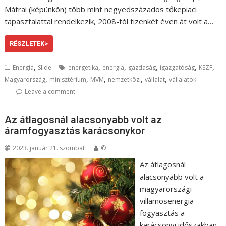
Mátrai (képünkön) több mint negyedszázados tőkepiaci
tapasztalattal rendelkezik, 2008-tól tizenkét éven át volt a…
RÉSZLETEK>
,
,
,
,
,
,
Energia
Slide
energetika
energia
gazdaság
igazgatóság
KSZF
,
,
,
,
,
Magyarország
minisztérium
MVM
nemzetközi
vállalat
vállalatok
Leave a comment
Az átlagosnál alacsonyabb volt az
áramfogyasztás karácsonykor
2023. január 21. szombat
©
Az átlagosnál
alacsonyabb volt a
magyarországi
villamosenergia-
fogyasztás a
karácsonyi időszakban,