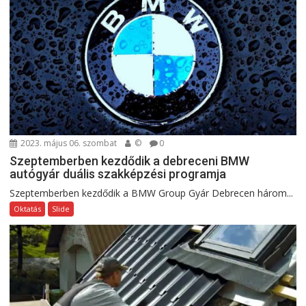
2023. május 06. szombat
©
0
Szeptemberben kezdődik a debreceni BMW
autógyár duális szakképzési programja
Szeptemberben kezdődik a BMW Group Gyár Debrecen három...
Oktatás
Slide