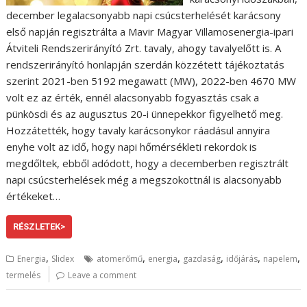
december legalacsonyabb napi csúcsterhelését karácsony
első napján regisztrálta a Mavir Magyar Villamosenergia-ipari
Átviteli Rendszerirányító Zrt. tavaly, ahogy tavalyelőtt is. A
rendszerirányító honlapján szerdán közzétett tájékoztatás
szerint 2021-ben 5192 megawatt (MW), 2022-ben 4670 MW
volt ez az érték, ennél alacsonyabb fogyasztás csak a
pünkösdi és az augusztus 20-i ünnepekkor figyelhető meg.
Hozzátették, hogy tavaly karácsonykor ráadásul annyira
enyhe volt az idő, hogy napi hőmérsékleti rekordok is
megdőltek, ebből adódott, hogy a decemberben regisztrált
napi csúcsterhelések még a megszokottnál is alacsonyabb
értékeket…
RÉSZLETEK>
,
,
,
,
,
,
Energia
Slidex
atomerőmű
energia
gazdaság
időjárás
napelem
termelés
Leave a comment