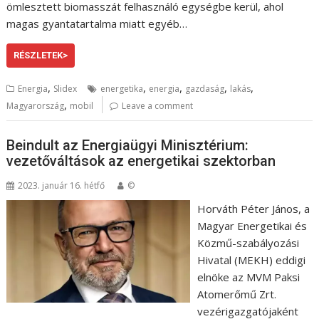
ömlesztett biomasszát felhasználó egységbe kerül, ahol
magas gyantatartalma miatt egyéb…
RÉSZLETEK>
,
,
,
,
,
Energia
Slidex
energetika
energia
gazdaság
lakás
,
Magyarország
mobil
Leave a comment
Beindult az Energiaügyi Minisztérium:
vezetőváltások az energetikai szektorban
2023. január 16. hétfő
©
Horváth Péter János, a
Magyar Energetikai és
Közmű-szabályozási
Hivatal (MEKH) eddigi
elnöke az MVM Paksi
Atomerőmű Zrt.
vezérigazgatójaként