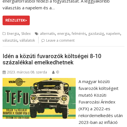
energiaforrásból fedezi a fogyasztását. A leggyakoribb
választás a napelem és a…
RÉSZLETEK>
,
,
,
,
,
,
Energia
Slidex
alternatív
energia
felmérés
gazdaság
napelem
,
választás
vállalatok
Leave a comment
Idén a közúti fuvarozók költségei 8-10
százalékkal emelkedhetnek
2023. március 08. szerda
©
A magyar közúti
fuvarozók költségeit
mutató Közúti
Fuvarozási Árindex
(KFX) a 2022-es
rekordemelkedés után
2023-ban az infláció