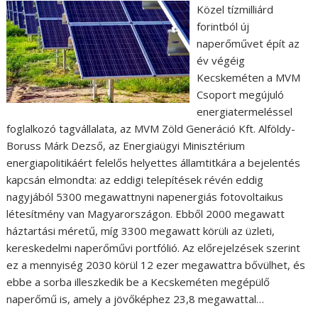
Közel tízmilliárd
forintból új
naperőművet épít az
év végéig
Kecskeméten a MVM
Csoport megújuló
energiatermeléssel
foglalkozó tagvállalata, az MVM Zöld Generáció Kft. Alföldy-
Boruss Márk Dezső, az Energiaügyi Minisztérium
energiapolitikáért felelős helyettes államtitkára a bejelentés
kapcsán elmondta: az eddigi telepítések révén eddig
nagyjából 5300 megawattnyni napenergiás fotovoltaikus
létesítmény van Magyarországon. Ebből 2000 megawatt
háztartási méretű, míg 3300 megawatt körüli az üzleti,
kereskedelmi naperőművi portfólió. Az előrejelzések szerint
ez a mennyiség 2030 körül 12 ezer megawattra bővülhet, és
ebbe a sorba illeszkedik be a Kecskeméten megépülő
naperőmű is, amely a jövőképhez 23,8 megawattal…