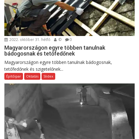
2022. október 31. hétfő
©
0
Magyarországon egyre többen tanulnak
bádogosnak és tetőfedőnek
Magyarországon egyre többen tanulnak bádogosnak,
tetőfedőnek és szigetelőnek...
Építőipar
Oktatás
Slidex