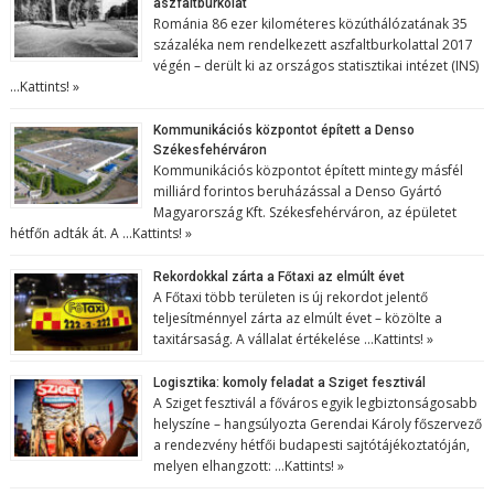
aszfaltburkolat
Románia 86 ezer kilométeres közúthálózatának 35
százaléka nem rendelkezett aszfaltburkolattal 2017
végén – derült ki az országos statisztikai intézet (INS)
…
Kattints! »
Kommunikációs központot épített a Denso
Székesfehérváron
Kommunikációs központot épített mintegy másfél
milliárd forintos beruházással a Denso Gyártó
Magyarország Kft. Székesfehérváron, az épületet
hétfőn adták át. A …
Kattints! »
Rekordokkal zárta a Főtaxi az elmúlt évet
A Főtaxi több területen is új rekordot jelentő
teljesítménnyel zárta az elmúlt évet – közölte a
taxitársaság. A vállalat értékelése …
Kattints! »
Logisztika: komoly feladat a Sziget fesztivál
A Sziget fesztivál a főváros egyik legbiztonságosabb
helyszíne – hangsúlyozta Gerendai Károly főszervező
a rendezvény hétfői budapesti sajtótájékoztatóján,
melyen elhangzott: …
Kattints! »