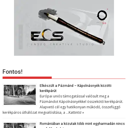
Fontos!
Elkészült a Pázmánd – Kápolnásnyék közötti
kerékpárút
Európai uniós támogatással valósult meg a
Pázmándot Kápolnásnyékkel összekötő kerékpárút.
Alapvető cél egy hatékonyan működő, összefüggő
kerékpáros úthálózat megvalósítása, a …
Kattints! »
Romániában a közutak több mint egyharmadán nincs