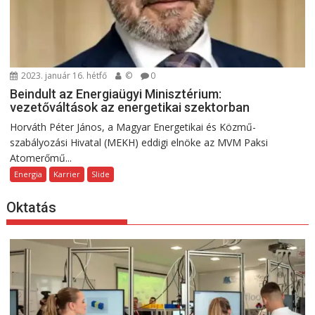
2023. január 16. hétfő
©
0
Beindult az Energiaügyi Minisztérium:
vezetőváltások az energetikai szektorban
Horváth Péter János, a Magyar Energetikai és Közmű-
szabályozási Hivatal (MEKH) eddigi elnöke az MVM Paksi
Atomerőmű...
Energia
Karrier
Slide
Oktatás