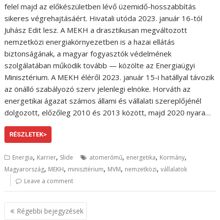
felel majd az előkészületben lévő üzemidő-hosszabbítás
sikeres végrehajtásáért. Hivatali utóda 2023. január 16-tól
Juhász Edit lesz. A MEKH a drasztikusan megváltozott
nemzetközi energiakörnyezetben is a hazai ellátás
biztonságának, a magyar fogyasztók védelmének
szolgálatában működik tovább — közölte az Energiaügyi
Minisztérium. A MEKH éléről 2023. január 15-i hatállyal távozik
az önálló szabályozó szerv jelenlegi elnöke. Horváth az
energetikai ágazat számos állami és vállalati szereplőjénél
dolgozott, előzőleg 2010 és 2013 között, majd 2020 nyara…
RÉSZLETEK>
,
,
,
,
,
Energia
Karrier
Slide
atomerőmű
energetika
Kormány
,
,
,
,
,
Magyarország
MEKH
minisztérium
MVM
nemzetközi
vállalatok
Leave a comment
B
Régebbi bejegyzések