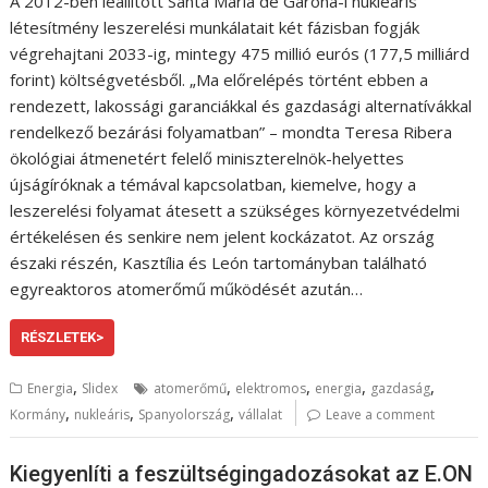
A 2012-ben leállított Santa María de Garona-i nukleáris
létesítmény leszerelési munkálatait két fázisban fogják
végrehajtani 2033-ig, mintegy 475 millió eurós (177,5 milliárd
forint) költségvetésből. „Ma előrelépés történt ebben a
rendezett, lakossági garanciákkal és gazdasági alternatívákkal
rendelkező bezárási folyamatban” – mondta Teresa Ribera
ökológiai átmenetért felelő miniszterelnök-helyettes
újságíróknak a témával kapcsolatban, kiemelve, hogy a
leszerelési folyamat átesett a szükséges környezetvédelmi
értékelésen és senkire nem jelent kockázatot. Az ország
északi részén, Kasztília és León tartományban található
egyreaktoros atomerőmű működését azután…
RÉSZLETEK>
,
,
,
,
,
Energia
Slidex
atomerőmű
elektromos
energia
gazdaság
,
,
,
Kormány
nukleáris
Spanyolország
vállalat
Leave a comment
Kiegyenlíti a feszültségingadozásokat az E.ON