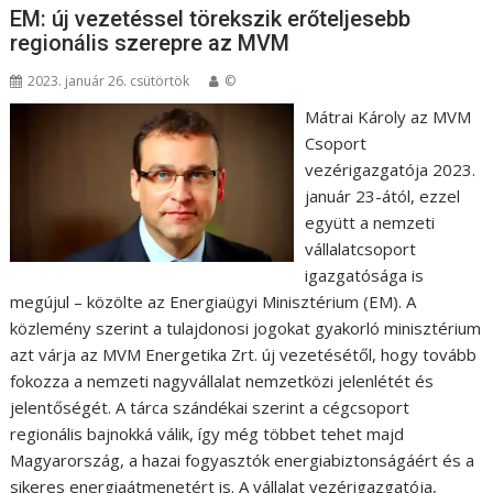
EM: új vezetéssel törekszik erőteljesebb
regionális szerepre az MVM
2023. január 26. csütörtök
©
Mátrai Károly az MVM
Csoport
vezérigazgatója 2023.
január 23-ától, ezzel
együtt a nemzeti
vállalatcsoport
igazgatósága is
megújul – közölte az Energiaügyi Minisztérium (EM). A
közlemény szerint a tulajdonosi jogokat gyakorló minisztérium
azt várja az MVM Energetika Zrt. új vezetésétől, hogy tovább
fokozza a nemzeti nagyvállalat nemzetközi jelenlétét és
jelentőségét. A tárca szándékai szerint a cégcsoport
regionális bajnokká válik, így még többet tehet majd
Magyarország, a hazai fogyasztók energiabiztonságáért és a
sikeres energiaátmenetért is. A vállalat vezérigazgatója,