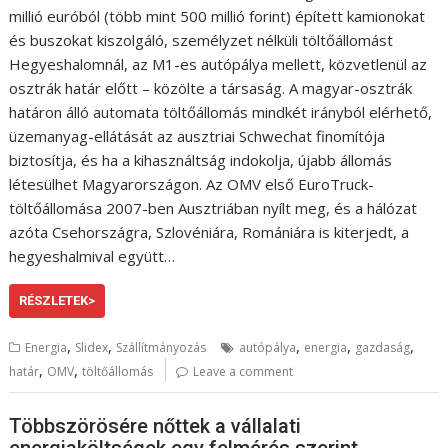
millió euróból (több mint 500 millió forint) épített kamionokat
és buszokat kiszolgáló, személyzet nélküli töltőállomást
Hegyeshalomnál, az M1-es autópálya mellett, közvetlenül az
osztrák határ előtt – közölte a társaság. A magyar-osztrák
határon álló automata töltőállomás mindkét irányból elérhető,
üzemanyag-ellátását az ausztriai Schwechat finomítója
biztosítja, és ha a kihasználtság indokolja, újabb állomás
létesülhet Magyarországon. Az OMV első EuroTruck-
töltőállomása 2007-ben Ausztriában nyílt meg, és a hálózat
azóta Csehországra, Szlovéniára, Romániára is kiterjedt, a
hegyeshalmival együtt…
RÉSZLETEK>
,
,
,
,
,
Energia
Slidex
Szállítmányozás
autópálya
energia
gazdaság
,
,
határ
OMV
töltőállomás
Leave a comment
Többszörösére nőttek a vállalati