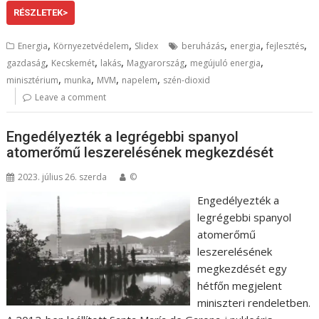
RÉSZLETEK>
,
,
,
,
,
Energia
Környezetvédelem
Slidex
beruházás
energia
fejlesztés
,
,
,
,
,
gazdaság
Kecskemét
lakás
Magyarország
megújuló energia
,
,
,
,
minisztérium
munka
MVM
napelem
szén-dioxid
Leave a comment
Engedélyezték a legrégebbi spanyol
atomerőmű leszerelésének megkezdését
2023. július 26. szerda
©
Engedélyezték a
legrégebbi spanyol
atomerőmű
leszerelésének
megkezdését egy
hétfőn megjelent
miniszteri rendeletben.