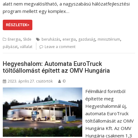
alatt nem megvalósítható, a nagyszabású hálózatfejlesztési
program mellett egy komplex…
RÉSZLETEK>
,
,
,
,
,
Energia
Slide
beruházás
energia
gazdaság
minisztérium
,
pályázat
vállalat
Leave a comment
Hegyeshalom: Automata EuroTruck
töltőállomást épített az OMV Hungária
2023. április 27. csütörtök
©
Félmilliárd forintból
építette meg
Hegyeshalomnál új,
automata EuroTruck
töltőállomását az OMV
Hungária Kft. Az OMV
Hungária csaknem 1,3