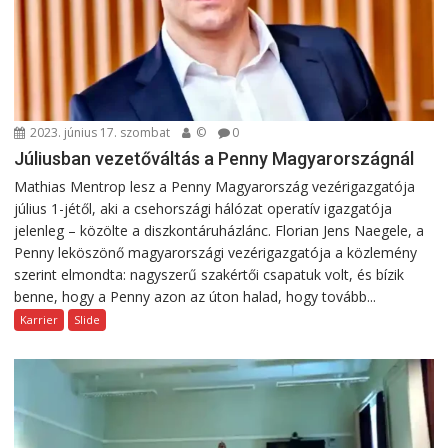
2023. június 17. szombat
©
0
Júliusban vezetőváltás a Penny Magyarországnál
Mathias Mentrop lesz a Penny Magyarország vezérigazgatója
július 1-jétől, aki a csehországi hálózat operatív igazgatója
jelenleg – közölte a diszkontáruházlánc. Florian Jens Naegele, a
Penny leköszönő magyarországi vezérigazgatója a közlemény
szerint elmondta: nagyszerű szakértői csapatuk volt, és bízik
benne, hogy a Penny azon az úton halad, hogy tovább...
Karrier
Slide