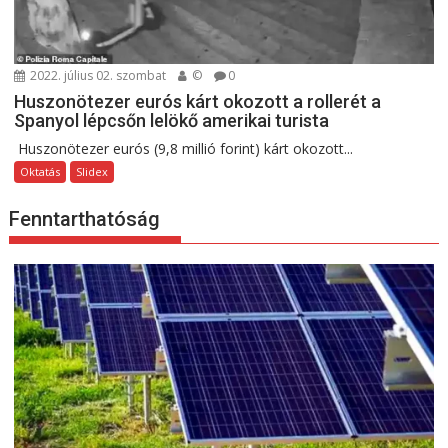
2022. július 02. szombat
©
0
Huszonötezer eurós kárt okozott a rollerét a
Spanyol lépcsőn lelökő amerikai turista
Huszonötezer eurós (9,8 millió forint) kárt okozott...
Oktatás
Slidex
Fenntarthatóság