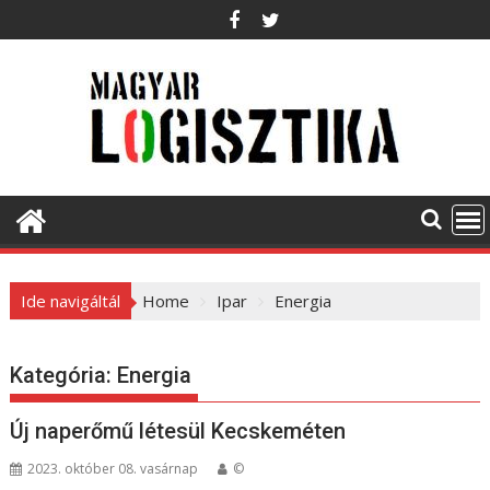
S
k
i
p
t
o
c
o
n
t
e
Ide navigáltál
Home
Ipar
Energia
n
t
Kategória:
Energia
Új naperőmű létesül Kecskeméten
2023. október 08. vasárnap
©