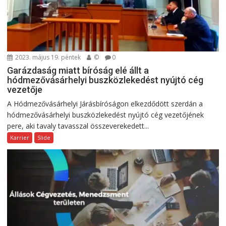
2023. május 19. péntek
©
0
Garázdaság miatt bíróság elé állt a
hódmezővásárhelyi buszközlekedést nyújtó cég
vezetője
A Hódmezővásárhelyi Járásbíróságon elkezdődött szerdán a
hódmezővásárhelyi buszközlekedést nyújtó cég vezetőjének
pere, aki tavaly tavasszal összeverekedett...
Karrier
Slide