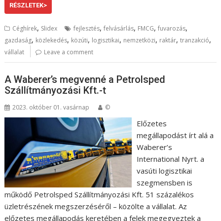
RÉSZLETEK>
,
,
,
,
,
Céghírek
Slidex
fejlesztés
felvásárlás
FMCG
fuvarozás
,
,
,
,
,
,
,
gazdaság
közlekedés
közúti
logisztikai
nemzetközi
raktár
tranzakció
vállalat
Leave a comment
A Waberer’s megvenné a Petrolsped
Szállítmányozási Kft.-t
2023. október 01. vasárnap
©
Előzetes
megállapodást írt alá a
Waberer’s
International Nyrt. a
vasúti logisztikai
szegmensben is
működő Petrolsped Szállítmányozási Kft. 51 százalékos
üzletrészének megszerzéséről – közölte a vállalat. Az
előzetes megállapodás keretében a felek megegyeztek a