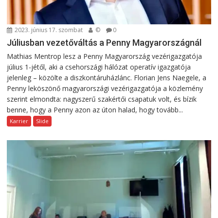
2023. június 17. szombat
©
0
Júliusban vezetőváltás a Penny Magyarországnál
Mathias Mentrop lesz a Penny Magyarország vezérigazgatója
július 1-jétől, aki a csehországi hálózat operatív igazgatója
jelenleg – közölte a diszkontáruházlánc. Florian Jens Naegele, a
Penny leköszönő magyarországi vezérigazgatója a közlemény
szerint elmondta: nagyszerű szakértői csapatuk volt, és bízik
benne, hogy a Penny azon az úton halad, hogy tovább...
Karrier
Slide