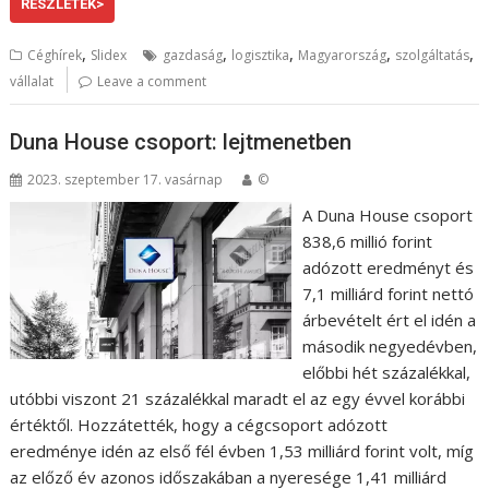
RÉSZLETEK>
,
,
,
,
,
Céghírek
Slidex
gazdaság
logisztika
Magyarország
szolgáltatás
vállalat
Leave a comment
Duna House csoport: lejtmenetben
2023. szeptember 17. vasárnap
©
A Duna House csoport
838,6 millió forint
adózott eredményt és
7,1 milliárd forint nettó
árbevételt ért el idén a
második negyedévben,
előbbi hét százalékkal,
utóbbi viszont 21 százalékkal maradt el az egy évvel korábbi
értéktől. Hozzátették, hogy a cégcsoport adózott
eredménye idén az első fél évben 1,53 milliárd forint volt, míg
az előző év azonos időszakában a nyeresége 1,41 milliárd