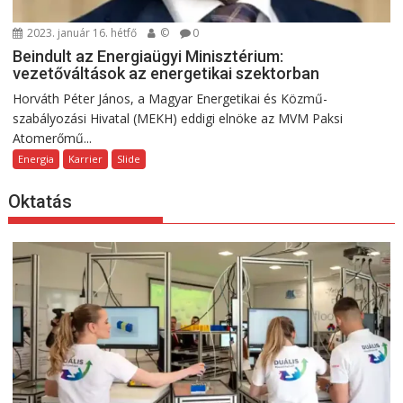
2023. január 16. hétfő
©
0
Beindult az Energiaügyi Minisztérium:
vezetőváltások az energetikai szektorban
Horváth Péter János, a Magyar Energetikai és Közmű-
szabályozási Hivatal (MEKH) eddigi elnöke az MVM Paksi
Atomerőmű...
Energia
Karrier
Slide
Oktatás