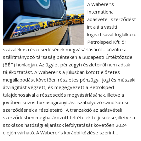
A Waberer’s
International
adásvételi szerződést
írt alá a vasúti
logisztikával foglalkozó
Petrolsped Kft. 51
százalékos részesedésének megvásárlásáról – közölte a
szállítmányozó társaság pénteken a Budapesti Értéktőzsde
(BÉT) honlapján. Az ügylet pénzügyi részleteiről nem adtak
tájékoztatást. A Waberer’s a júliusban kötött előzetes
megállapodást követően részletes pénzügyi, jogi és műszaki
átvilágítást végzett, és megegyezett a Petrolsped
tulajdonosaival a részesedés megvásárlásának, illetve a
jövőbeni közös társaságirányítást szabályozó szindikátusi
szerződésnek a részleteiről. A tranzakció az adásvételi
szerződésben meghatározott feltételek teljesülése, illetve a
szokásos hatósági eljárások lefolytatását követően 2024
elején várható. A Waberer’s korábbi közlése szerint…