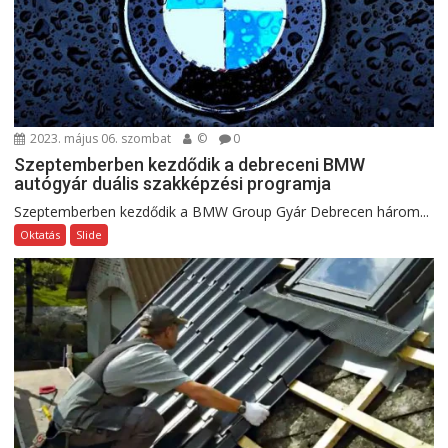
2023. május 06. szombat
©
0
Szeptemberben kezdődik a debreceni BMW
autógyár duális szakképzési programja
Szeptemberben kezdődik a BMW Group Gyár Debrecen három...
Oktatás
Slide