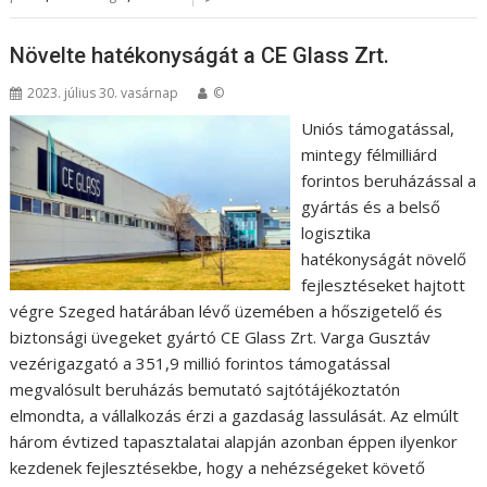
Növelte hatékonyságát a CE Glass Zrt.
2023. július 30. vasárnap
©
Uniós támogatással,
mintegy félmilliárd
forintos beruházással a
gyártás és a belső
logisztika
hatékonyságát növelő
fejlesztéseket hajtott
végre Szeged határában lévő üzemében a hőszigetelő és
biztonsági üvegeket gyártó CE Glass Zrt. Varga Gusztáv
vezérigazgató a 351,9 millió forintos támogatással
megvalósult beruházás bemutató sajtótájékoztatón
elmondta, a vállalkozás érzi a gazdaság lassulását. Az elmúlt
három évtized tapasztalatai alapján azonban éppen ilyenkor
kezdenek fejlesztésekbe, hogy a nehézségeket követő