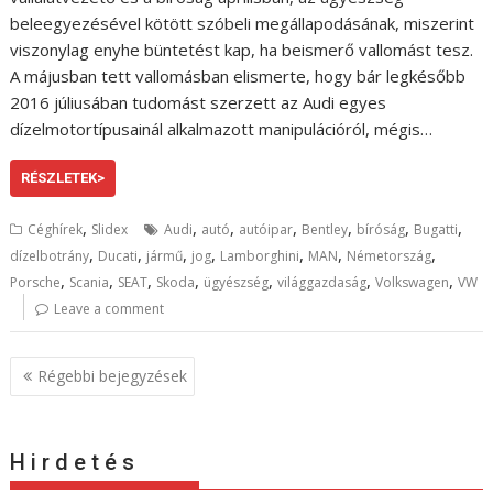
beleegyezésével kötött szóbeli megállapodásának, miszerint
viszonylag enyhe büntetést kap, ha beismerő vallomást tesz.
A májusban tett vallomásban elismerte, hogy bár legkésőbb
2016 júliusában tudomást szerzett az Audi egyes
dízelmotortípusainál alkalmazott manipulációról, mégis…
RÉSZLETEK>
,
,
,
,
,
,
,
Céghírek
Slidex
Audi
autó
autóipar
Bentley
bíróság
Bugatti
,
,
,
,
,
,
,
dízelbotrány
Ducati
jármű
jog
Lamborghini
MAN
Németország
,
,
,
,
,
,
,
Porsche
Scania
SEAT
Skoda
ügyészség
világgazdaság
Volkswagen
VW
Leave a comment
B
Régebbi bejegyzések
e
j
e
H i r d e t é s
g