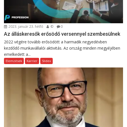
2023. január 23. hétfő
©
0
Az álláskeresők erősödő versennyel szembesülnek
2022 végére tovább erősödött a harmadik negyedévben
kezdődő munkavállalói aktivitás. Az ország minden megyéjében
emelkedett a...
Elemzések
Karrier
Slidex