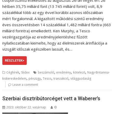
csoportszintű étékesítés az augusztus 26-án véget ért 26
hétben 35,75 milliárd font (13 745 milliárd forint) volt, 8,9
százalékkal több az egy évvel korábbi azonos időszakban
mért forgalomnál. A kiigazított működési szintű eredmény
éves összevetésben 14 százalékkal 1,482 milliárd fontra (663
milliárd forintra) emelkedett. Ken Murphy, a Tesco
vezérigazgatója az eredményjelentéshez fűzött
nyilatkozatában kiemelte, hogy az élelmiszerek árinflációja a
vizsgált időszak egészében lassult, és…
RÉSZLETEK>
,
,
,
,
Céghírek
Slidex
beszámoló
eredmény
kötelező
Nagy-Britannia-
,
,
,
,
kiskereskedelem
pénzügy
Tesco
tranzakció
világgazdaság
Leave a comment
Szerbiai disztribútorcéget vett a Waberer’s
2023. október 22. vasárnap
©