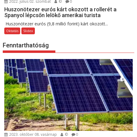
2022. július 02. szombat
©
0
Huszonötezer eurós kárt okozott a rollerét a
Spanyol lépcsőn lelökő amerikai turista
Huszonötezer eurós (9,8 millió forint) kárt okozott...
Oktatás
Slidex
Fenntarthatóság
2023. október 08. vasárnap
©
0