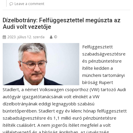
Leave a comment
Dízelbotrány: Felfüggesztettel megúszta az
Audi volt vezetője
2023. július 12. szerda
©
Felfüggesztett
szabadságvesztésre
és pénzbüntetésre
ítélte kedden a
müncheni tartományi
bíróság Rupert
Stadlert, a német Volkswagen csoporthoz (VW) tartozó Audi
autógyár igazgatótanácsának volt elnökét a VW
dízelbotrányának eddigi legnagyobb szabású
büntetőperében. Stadlert egy év kilenc hónap felfüggesztett
szabadságvesztésre és 1,1 millió euró pénzbüntetésre
ítélték csalásért. A nem jogerős ítélet megfelel a volt
vállalatvezető és a bíróság áprilisban, az ügyészség