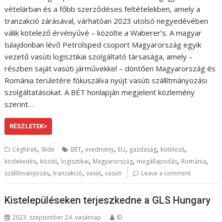
vételárban és a főbb szerződéses feltételekben, amely a
tranzakció zárásával, várhatóan 2023 utolsó negyedévében
válik kötelező érvényűvé – közölte a Waberer’s. A magyar
tulajdonban lévő Petrolsped csoport Magyarország egyik
vezető vasúti logisztikai szolgáltató társasága, amely –
részben saját vasúti járművekkel – döntően Magyarország és
Románia területére fókuszálva nyújt vasúti szállítmányozási
szolgáltatásokat. A BÉT honlapján megjelent közlemény
szerint…
RÉSZLETEK>
,
,
,
,
,
,
Céghírek
Slide
BÉT
eredmény
EU
gazdaság
kötelező
,
,
,
,
,
,
közlekedés
közúti
logisztikai
Magyarország
megállapodás
Románia
,
,
,
szállítmányozás
tranzakció
vasút
vasúti
Leave a comment
Kistelepüléseken terjeszkedne a GLS Hungary
2023. szeptember 24. vasárnap
©