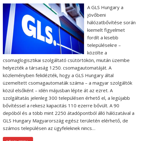
A GLS Hungary a
jövőbeni
hálózatbővítése során
kiemelt figyelmet
fordít a kisebb
településekre –
közölte a
csomaglogisztikai szolgáltató csütörtökön, miután üzembe
helyezték a társaság 1250. csomagautomatáját. A
közleményben felidézték, hogy a GLS Hungary által
üzemeltett csomagautomaták száma – a magyar szolgáltók
közül elsőként – idén májusban lépte át az ezret. A
szolgáltatás jelenleg 300 településen érhető el, a legújabb
bővítéssel a rekesz kapacitás 110 ezerre bővült. A 90
depóból és a több mint 2250 átadópontból álló hálózatával a
GLS Hungary Magyarország egész területén elérhető, de
számos településen az ügyfeleknek nincs…