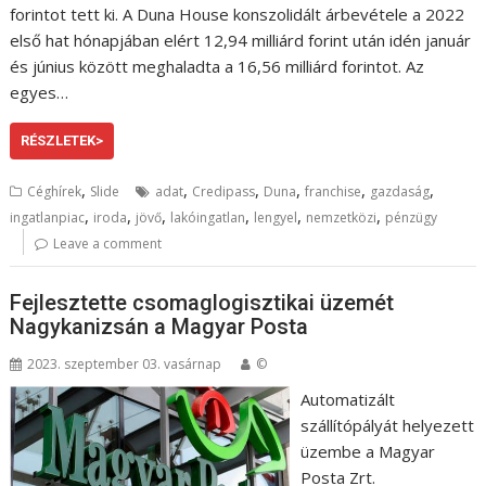
forintot tett ki. A Duna House konszolidált árbevétele a 2022
első hat hónapjában elért 12,94 milliárd forint után idén január
és június között meghaladta a 16,56 milliárd forintot. Az
egyes…
RÉSZLETEK>
,
,
,
,
,
,
Céghírek
Slide
adat
Credipass
Duna
franchise
gazdaság
,
,
,
,
,
,
ingatlanpiac
iroda
jövő
lakóingatlan
lengyel
nemzetközi
pénzügy
Leave a comment
Fejlesztette csomaglogisztikai üzemét
Nagykanizsán a Magyar Posta
2023. szeptember 03. vasárnap
©
Automatizált
szállítópályát helyezett
üzembe a Magyar
Posta Zrt.