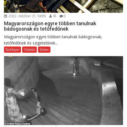
2022. október 31. hétfő
©
0
Magyarországon egyre többen tanulnak
bádogosnak és tetőfedőnek
Magyarországon egyre többen tanulnak bádogosnak,
tetőfedőnek és szigetelőnek...
Építőipar
Oktatás
Slidex