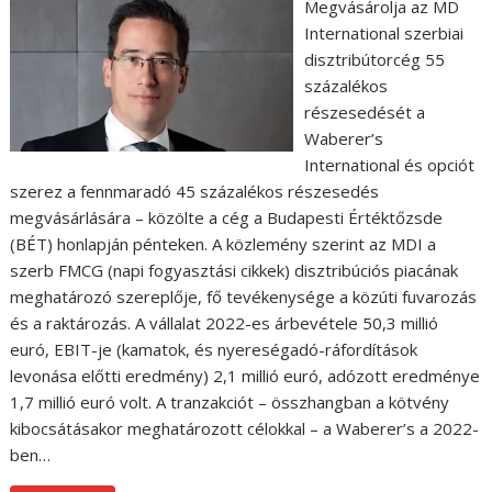
Megvásárolja az MD
International szerbiai
disztribútorcég 55
százalékos
részesedését a
Waberer’s
International és opciót
szerez a fennmaradó 45 százalékos részesedés
megvásárlására – közölte a cég a Budapesti Értéktőzsde
(BÉT) honlapján pénteken. A közlemény szerint az MDI a
szerb FMCG (napi fogyasztási cikkek) disztribúciós piacának
meghatározó szereplője, fő tevékenysége a közúti fuvarozás
és a raktározás. A vállalat 2022-es árbevétele 50,3 millió
euró, EBIT-je (kamatok, és nyereségadó-ráfordítások
levonása előtti eredmény) 2,1 millió euró, adózott eredménye
1,7 millió euró volt. A tranzakciót – összhangban a kötvény
kibocsátásakor meghatározott célokkal – a Waberer’s a 2022-
ben…