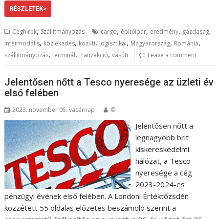
RÉSZLETEK>
,
,
,
,
,
Céghírek
Szállítmányozás
cargo
építőipar
eredmény
gazdaság
,
,
,
,
,
,
intermodális
közlekedés
közúti
logisztikai
Magyarország
Románia
,
,
,
szállítmányozás
terminál
tranzakció
vasúti
Leave a comment
Jelentősen nőtt a Tesco nyeresége az üzleti év
első felében
2023. november 05. vasárnap
©
Jelentősen nőtt a
legnagyobb brit
kiskereskedelmi
hálózat, a Tesco
nyeresége a cég
2023-2024-es
pénzügyi évének első felében. A Londoni Értéktőzsdén
közzétett 55 oldalas előzetes beszámoló szerint a