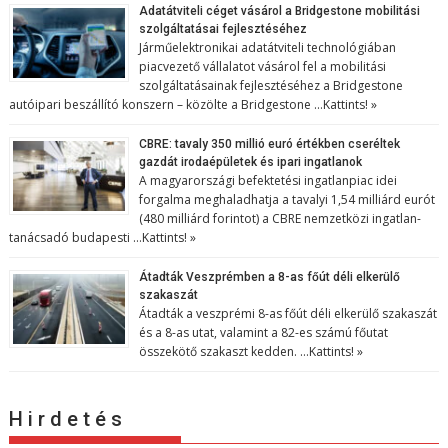
Adatátviteli céget vásárol a Bridgestone mobilitási
szolgáltatásai fejlesztéséhez
Járműelektronikai adatátviteli technológiában
piacvezető vállalatot vásárol fel a mobilitási
szolgáltatásainak fejlesztéséhez a Bridgestone
autóipari beszállító konszern – közölte a Bridgestone …
Kattints! »
CBRE: tavaly 350 millió euró értékben cseréltek
gazdát irodaépületek és ipari ingatlanok
A magyarországi befektetési ingatlanpiac idei
forgalma meghaladhatja a tavalyi 1,54 milliárd eurót
(480 milliárd forintot) a CBRE nemzetközi ingatlan-
tanácsadó budapesti …
Kattints! »
Átadták Veszprémben a 8-as főút déli elkerülő
szakaszát
Átadták a veszprémi 8-as főút déli elkerülő szakaszát
és a 8-as utat, valamint a 82-es számú főutat
összekötő szakaszt kedden. …
Kattints! »
H i r d e t é s