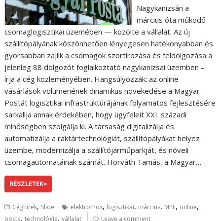
Nagykanizsán a
március óta működő
csomaglogisztikai üzemében — közölte a vállalat. Az új
szállítópályának köszönhetően lényegesen hatékonyabban és
gyorsabban zajlik a csomagok szortírozása és feldolgozása a
jelenleg 88 dolgozót foglalkoztató nagykanizsai üzemben –
írja a cég közleményében. Hangsúlyozzák: az online
vásárlások volumenének dinamikus növekedése a Magyar
Postát logisztikai infrastruktúrájának folyamatos fejlesztésére
sarkallja annak érdekében, hogy ügyfeleit XXI. századi
minőségben szolgálja ki. A társaság digitalizálja és
automatizálja a raktártechnológiát, szállítópályákat helyez
üzembe, modernizálja a szállítójárműparkját, és növeli
csomagautomatáinak számát. Horváth Tamás, a Magyar…
RÉSZLETEK>
,
,
,
,
,
,
Céghírek
Slide
elektromos
logisztikai
március
MPL
online
,
,
posta
technológia
vállalat
Leave a comment