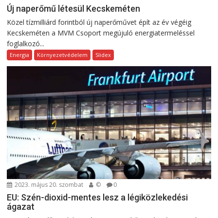
Új naperőmű létesül Kecskeméten
Közel tízmilliárd forintból új naperőművet épít az év végéig
Kecskeméten a MVM Csoport megújuló energiatermeléssel
foglalkozó...
Energia
Környezetvédelem
Slidex
2023. május 20. szombat
©
0
EU: Szén-dioxid-mentes lesz a légiközlekedési
ágazat