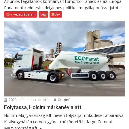
Az uniós tagállamok kormányait tömörítő Tanács és az Európai
Parlament kedd este ideiglenes politikai megállapodásra jutott...
Környezetvédelem
Légi
Slidex
2023. május 11. csütörtök
©
0
Folytassa, Holcim márkanév alatt
Holcim Magyarország Kft. néven folytatja működését a baranyai
Királyegyházán cementgyárat működtető Lafarge Cement
Magyarország Kft. –...