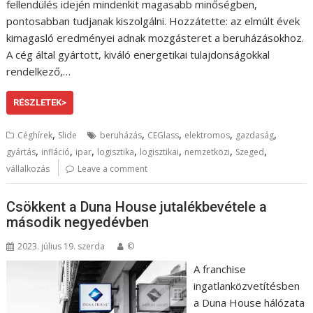
fellendülés idején mindenkit magasabb minőségben,
pontosabban tudjanak kiszolgálni. Hozzátette: az elmúlt évek
kimagasló eredményei adnak mozgásteret a beruházásokhoz.
A cég által gyártott, kiváló energetikai tulajdonságokkal
rendelkező,…
RÉSZLETEK>
,
,
,
,
,
Céghírek
Slide
beruházás
CEGlass
elektromos
gazdaság
,
,
,
,
,
,
,
gyártás
infláció
ipar
logisztika
logisztikai
nemzetközi
Szeged
vállalkozás
Leave a comment
Csökkent a Duna House jutalékbevétele a
második negyedévben
2023. július 19. szerda
©
A franchise
ingatlanközvetítésben
a Duna House hálózata