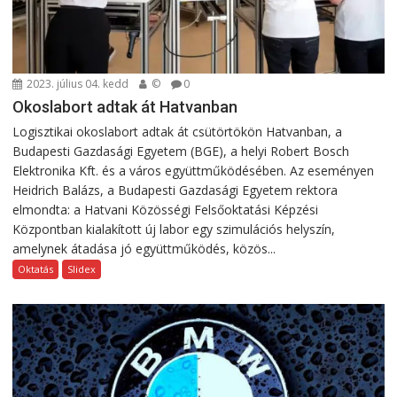
2023. július 04. kedd
©
0
Okoslabort adtak át Hatvanban
Logisztikai okoslabort adtak át csütörtökön Hatvanban, a
Budapesti Gazdasági Egyetem (BGE), a helyi Robert Bosch
Elektronika Kft. és a város együttműködésében. Az eseményen
Heidrich Balázs, a Budapesti Gazdasági Egyetem rektora
elmondta: a Hatvani Közösségi Felsőoktatási Képzési
Központban kialakított új labor egy szimulációs helyszín,
amelynek átadása jó együttműködés, közös...
Oktatás
Slidex