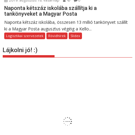
2019. augusztus 18. vasárnap
©
0
Naponta kétszáz iskolába szállítja ki a
tankönyveket a Magyar Posta
Naponta kétszáz iskolába, összesen 13 millió tankönyvet szállít
ki a Magyar Posta augusztus végéig a Kello...
Logisztikai szervezetek
Rövidhírek
Slidex
Lájkolni jó! :)