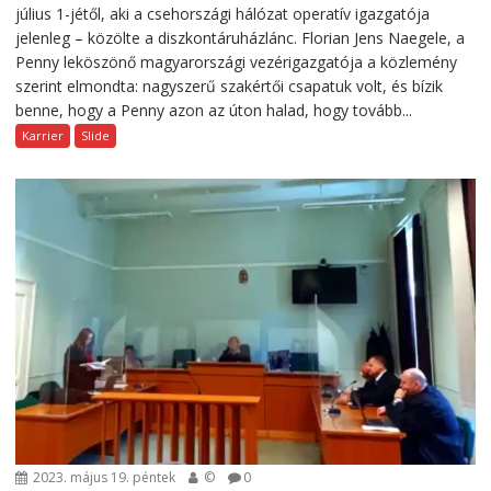
július 1-jétől, aki a csehországi hálózat operatív igazgatója
jelenleg – közölte a diszkontáruházlánc. Florian Jens Naegele, a
Penny leköszönő magyarországi vezérigazgatója a közlemény
szerint elmondta: nagyszerű szakértői csapatuk volt, és bízik
benne, hogy a Penny azon az úton halad, hogy tovább...
Karrier
Slide
2023. május 19. péntek
©
0