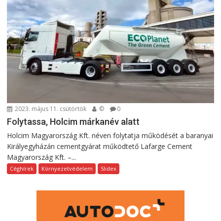
2023. május 11. csütörtök
©
0
Folytassa, Holcim márkanév alatt
Holcim Magyarország Kft. néven folytatja működését a baranyai
Királyegyházán cementgyárat működtető Lafarge Cement
Magyarország Kft. –...
Céghírek
Környezetvédelem
Slidex