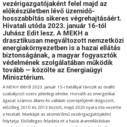
vezérigazgatójaként felel majd az
előkészületben lévő üzemidő-
hosszabbítás sikeres végrehajtásáért.
Hivatali utóda 2023. január 16-tól
Juhász Edit lesz. A MEKH a
drasztikusan megváltozott nemzetközi
energiakörnyezetben is a hazai ellátás
biztonságának, a magyar fogyasztók
védelmének szolgálatában működik
tovább — közölte az Energiaügyi
Minisztérium.
A MEKH éléről 2023. január 15-i hatállyal távozik az önálló
szabályozó szerv jelenlegi elnöke. Horváth az energetikai
ágazat számos állami és vállalati szereplőjénél dolgozott,
előzőleg 2010 és 2013 között, majd 2020 nyara óta vezette
a hivatalt. Munkáját az atomerőmű vezérigazgatójaként
folytatja. Elsődleges feladata itt a hazai áramellátásban