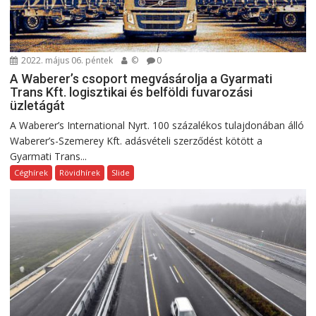
2022. május 06. péntek
©
0
A Waberer’s csoport megvásárolja a Gyarmati
Trans Kft. logisztikai és belföldi fuvarozási
üzletágát
A Waberer’s International Nyrt. 100 százalékos tulajdonában álló
Waberer’s-Szemerey Kft. adásvételi szerződést kötött a
Gyarmati Trans...
Céghírek
Rövidhírek
Slide