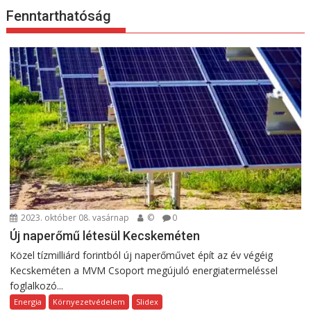
Fenntarthatóság
2023. október 08. vasárnap
©
0
Új naperőmű létesül Kecskeméten
Közel tízmilliárd forintból új naperőművet épít az év végéig
Kecskeméten a MVM Csoport megújuló energiatermeléssel
foglalkozó...
Energia
Környezetvédelem
Slidex