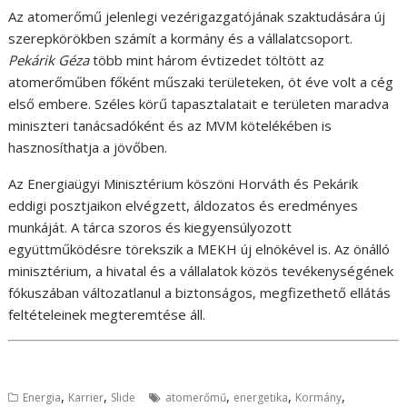
Az atomerőmű jelenlegi vezérigazgatójának szaktudására új
szerepkörökben számít a kormány és a vállalatcsoport.
Pekárik Géza
több mint három évtizedet töltött az
atomerőműben főként műszaki területeken, öt éve volt a cég
első embere. Széles körű tapasztalatait e területen maradva
miniszteri tanácsadóként és az MVM kötelékében is
hasznosíthatja a jövőben.
Az Energiaügyi Minisztérium köszöni Horváth és Pekárik
eddigi posztjaikon elvégzett, áldozatos és eredményes
munkáját. A tárca szoros és kiegyensúlyozott
együttműködésre törekszik a MEKH új elnökével is. Az önálló
minisztérium, a hivatal és a vállalatok közös tevékenységének
fókuszában változatlanul a biztonságos, megfizethető ellátás
feltételeinek megteremtése áll.
,
,
,
,
,
Energia
Karrier
Slide
atomerőmű
energetika
Kormány