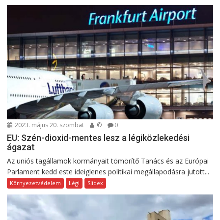
2023. május 20. szombat
©
0
EU: Szén-dioxid-mentes lesz a légiközlekedési
ágazat
Az uniós tagállamok kormányait tömörítő Tanács és az Európai
Parlament kedd este ideiglenes politikai megállapodásra jutott...
Környezetvédelem
Légi
Slidex