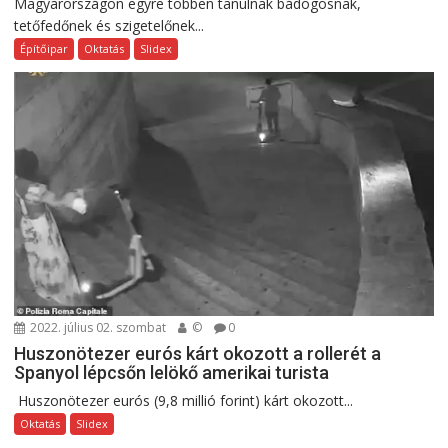
Magyarországon egyre többen tanulnak bádogosnak,
tetőfedőnek és szigetelőnek...
Építőipar
Oktatás
Slidex
2022. július 02. szombat
©
0
Huszonötezer eurós kárt okozott a rollerét a
Spanyol lépcsőn lelökő amerikai turista
Huszonötezer eurós (9,8 millió forint) kárt okozott...
Oktatás
Slidex