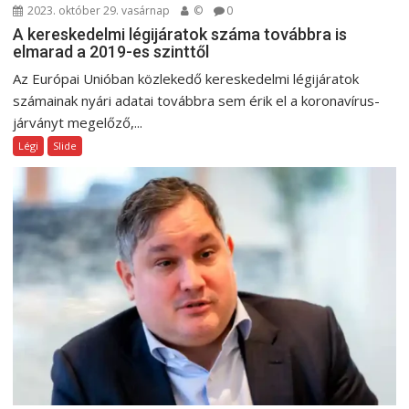
2023. október 29. vasárnap
©
0
A kereskedelmi légijáratok száma továbbra is
elmarad a 2019-es szinttől
Az Európai Unióban közlekedő kereskedelmi légijáratok
számainak nyári adatai továbbra sem érik el a koronavírus-
járványt megelőző,...
Légi
Slide