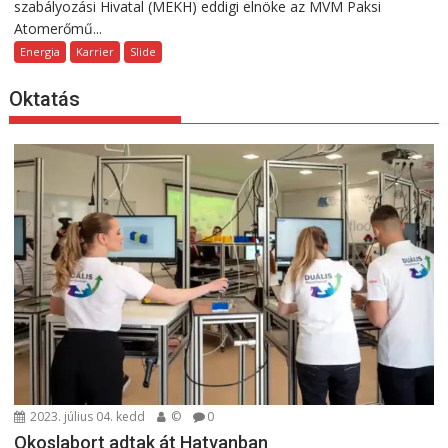
szabályozási Hivatal (MEKH) eddigi elnöke az MVM Paksi
Atomerőmű...
Energia
Karrier
Slide
Oktatás
2023. július 04. kedd
©
0
Okoslabort adtak át Hatvanban