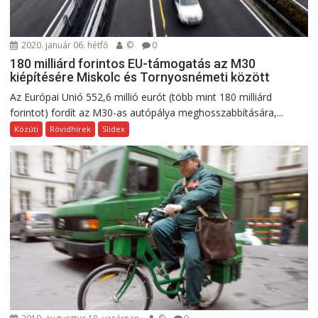
2020. január 06. hétfő
©
0
180 milliárd forintos EU-támogatás az M30
kiépítésére Miskolc és Tornyosnémeti között
Az Európai Unió 552,6 millió eurót (több mint 180 milliárd
forintot) fordít az M30-as autópálya meghosszabbítására,...
Közúti
Rövidhírek
Slidex