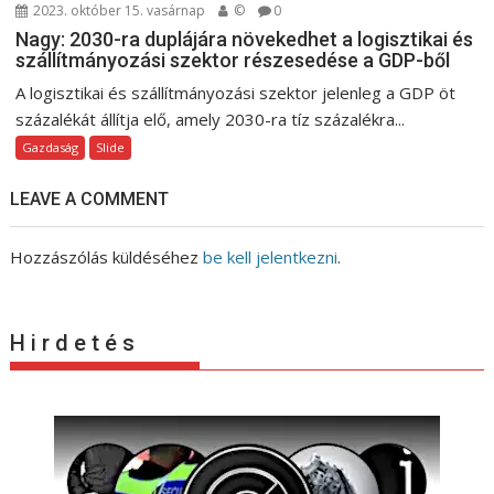
2023. október 15. vasárnap
©
0
Nagy: 2030-ra duplájára növekedhet a logisztikai és
szállítmányozási szektor részesedése a GDP-ből
A logisztikai és szállítmányozási szektor jelenleg a GDP öt
százalékát állítja elő, amely 2030-ra tíz százalékra...
Gazdaság
Slide
LEAVE A COMMENT
Hozzászólás küldéséhez
be kell jelentkezni
.
H i r d e t é s