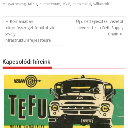
,
,
,
,
,
Magyarország
MEKH
minisztérium
MVM
nemzetközi
vállalatok
B
Romániában
Új üzletfejlesztési vezetőt
e
rekordösszeget fordítottak
nevezett ki a DHL Supply
tavaly
Chain
j
infrastruktúrafejlesztésre
e
g
y
Kapcsolódi híreink
z
é
s
n
a
v
i
g
á