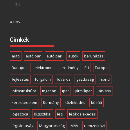
31
« nov
Címkék
autó
autóipar
autóipari
autók
beruházás
Budapest
elektromos
eredmény
EU
Európa
fejlesztés
forgalom
főváros
gazdaság
hibrid
infrastruktúra
ingatlan
ipar
járműipar
járvány
kereskedelem
Kormány
közlekedés
közúti
logisztika
logisztikai
légi
légiközlekedés
légitársaság
Magyarország
MÁV
nemzetközi