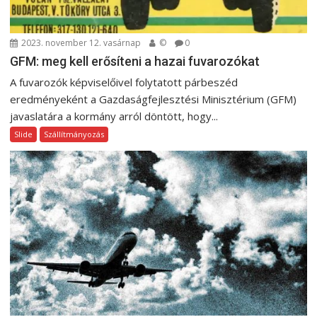
c
i
2023. november 12. vasárnap
©
0
ó
GFM: meg kell erősíteni a hazai fuvarozókat
A fuvarozók képviselőivel folytatott párbeszéd
eredményeként a Gazdaságfejlesztési Minisztérium (GFM)
javaslatára a kormány arról döntött, hogy...
Slide
Szállítmányozás