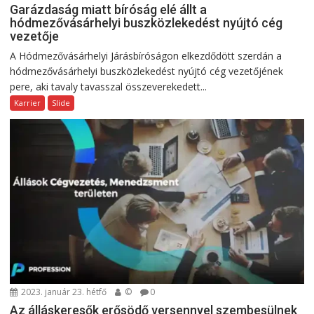
Garázdaság miatt bíróság elé állt a
hódmezővásárhelyi buszközlekedést nyújtó cég
vezetője
A Hódmezővásárhelyi Járásbíróságon elkezdődött szerdán a
hódmezővásárhelyi buszközlekedést nyújtó cég vezetőjének
pere, aki tavaly tavasszal összeverekedett...
Karrier
Slide
2023. január 23. hétfő
©
0
Az álláskeresők erősödő versennyel szembesülnek