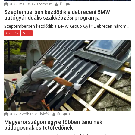
2023. május 06. szombat
©
0
Szeptemberben kezdődik a debreceni BMW
autógyár duális szakképzési programja
Szeptemberben kezdődik a BMW Group Gyár Debrecen három...
Oktatás
Slide
2022. október 31. hétfő
©
0
Magyarországon egyre többen tanulnak
bádogosnak és tetőfedőnek