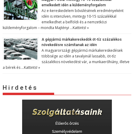
emelkedett idén a küldeményforgalom
Az e-kereskedelem bővülésének eredményeként
idén is intenzíven, mintegy 10-15 százalékkal
emelkedhet a belföldi és a nemzetközi
küldeményforgalom – mondta Majtényi …
Kattints! »
A gépjármű márkakereskedők öt-tíz százalékos
növekedésre számítanak az idén
A magyarországi gépjármű márkakereskedések
többsége az idén a tavalyinál lassabb, öt-tíz
százalékos növekedést vár, a munkaerőhiány, illetve
a bérek és …
Kattints! »
H i r d e t é s