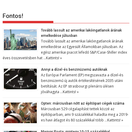
Fontos!
Tovább lassult az amerikai lakóingatlanok árának
emelkedése júliusban
Tovább lassult az amerikai lakóingatlanok árának
emelkedése az Egyesült Államokban júliusban. Az
egész amerikai piacot lefedő S&P/Case-Shiller index
éves összevetésben hat …
Kattints! »
Annyi a dízel-és benzinüzemű autóknak
Az Európai Parlament (EP) megszavazta a dízel-és
benzinüzemű új autók értékesítésének 2035 utáni
betiltását. Az EP strasbourgi plenáris ülésen
jóváhagyta …
Kattints! »
Opten: márciusban nőtt az építőipari cégek száma
Márciusban 529 cégalapítást tettek közzé az
építőiparban, ami 9 százalékkal haladta meg a 2019-
es havi átlagot és 80 százalékkal több …
Kattints! »
Magyar Posta: mintegy 10-15 százalékkal