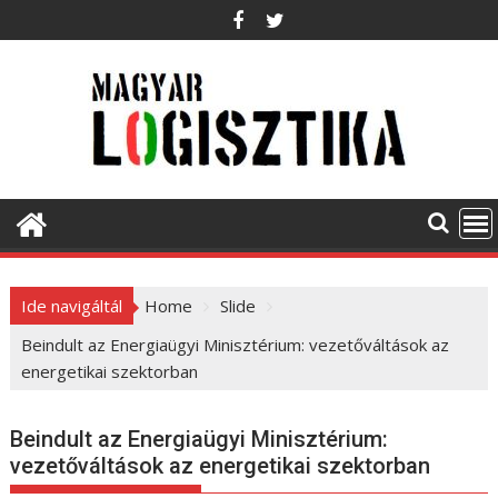
S
k
i
p
t
o
c
o
n
t
e
Ide navigáltál
Home
Slide
n
t
Beindult az Energiaügyi Minisztérium: vezetőváltások az
energetikai szektorban
Beindult az Energiaügyi Minisztérium:
vezetőváltások az energetikai szektorban