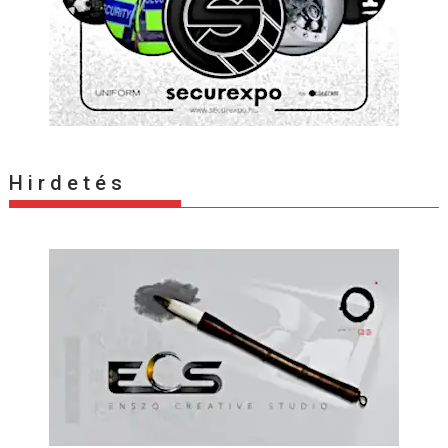
H i r d e t é s