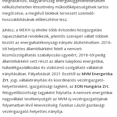
meghatározó, Magyarország energiafüggetlenedésében
nélkülözhetetlen létesítmény működőképességének tartós
megőrzése, a meglévő blokkok tervezett üzemidő-
hosszabbításának előkészítése lesz.
Juhász, a MEKH új elnöke több évtizedes közigazgatási
tapasztalattal rendelkezik, jelentős szerepet vállalt többek
között az energiahatékonysági irányelv átültetésében. 2016-
tól helyettes államtitkárként felelt a nemzeti
közműszolgáltatás szabályozási ügyeiért, 2018-tól pedig
államtitkárként vett részt az állami tulajdonú energetikai,
hulladékgazdálkodási és víziközmű szolgáltató vállalatok
irányításában. Pályafutását 2021 őszétől az
MVM Energetika
Zrt.
jogi, vállalatirányítási és koordinációs vezérigazgató-
helyettesként, igazgatósági tagként, az
EON Hungária Zrt.
felügyelőbizottsági tagjaként folytatta. A nemzeti energetikai
nagyvállalat tevékenységét az MVM új vezérigazgatójának
folyamatban lévő kinevezéséig
Fazekas László
gazdasági
vezérigazgató-helyettes irányítja.