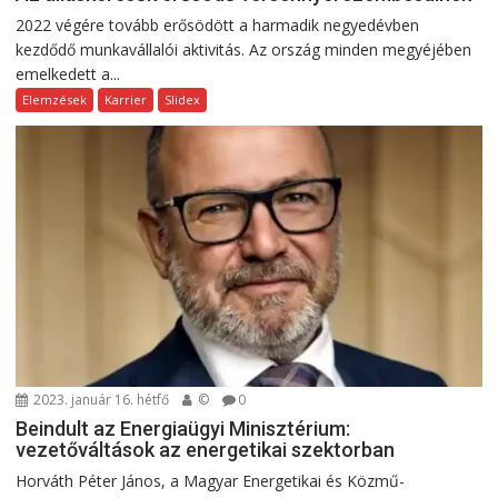
2022 végére tovább erősödött a harmadik negyedévben
kezdődő munkavállalói aktivitás. Az ország minden megyéjében
emelkedett a...
Elemzések
Karrier
Slidex
2023. január 16. hétfő
©
0
Beindult az Energiaügyi Minisztérium:
vezetőváltások az energetikai szektorban
Horváth Péter János, a Magyar Energetikai és Közmű-