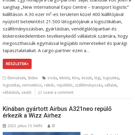
sanghaji „New International Expo Centre – transport logistic”
kiállításon. A 30 ezer m²-es területen közel 400 kiállítójával
nyújtott betekintést 21.500 látogatójának a logisztikában,
szállítmányozásban, gyártásban, vendéglátóiparban és
kiskereskedelemben tevékenykedő vállalatok számára, hogy
megoszthassák egymással legújabb ismereteiket és iparági
tapasztalataikat. A cargo-partner ezen a…
RÉSZLETEK>
,
,
,
,
,
,
,
Elemzések
Slidex
iroda
kikötő
Kína
közúti
légi
logisztika
,
,
,
,
,
,
logisztikai
nemzetközi
raktár
repülőtér
szállítmányozás
vállalat
,
vállalatok
vasúti
Leave a comment
Kínában gyártott Airbus A321neo repülő
érkezik a Wizz Airhez
2023. július 10. hétfő
©