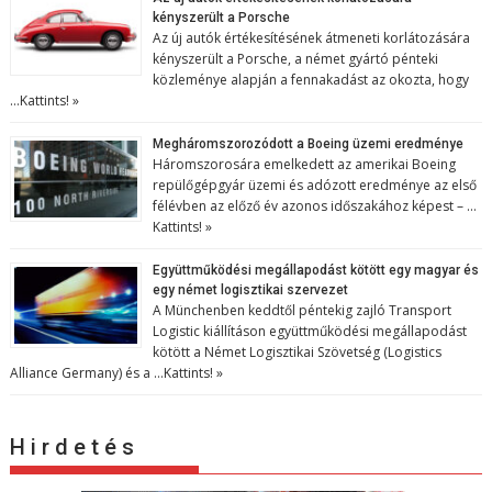
kényszerült a Porsche
Az új autók értékesítésének átmeneti korlátozására
kényszerült a Porsche, a német gyártó pénteki
közleménye alapján a fennakadást az okozta, hogy
…
Kattints! »
Megháromszorozódott a Boeing üzemi eredménye
Háromszorosára emelkedett az amerikai Boeing
repülőgépgyár üzemi és adózott eredménye az első
félévben az előző év azonos időszakához képest – …
Kattints! »
Együttműködési megállapodást kötött egy magyar és
egy német logisztikai szervezet
A Münchenben keddtől péntekig zajló Transport
Logistic kiállításon együttműködési megállapodást
kötött a Német Logisztikai Szövetség (Logistics
Alliance Germany) és a …
Kattints! »
H i r d e t é s