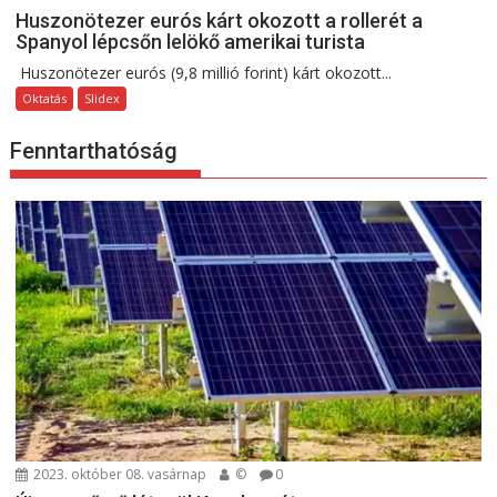
Huszonötezer eurós kárt okozott a rollerét a
Spanyol lépcsőn lelökő amerikai turista
Huszonötezer eurós (9,8 millió forint) kárt okozott...
Oktatás
Slidex
Fenntarthatóság
2023. október 08. vasárnap
©
0