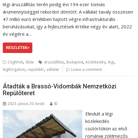
légi áruszállítás terén pedig évi 194 ezer tonnás
árumennyiséggel rekordot döntött. A vállalat tavaly összesen
47 millió euró értékben hajtott végre infrastrukturális
beruházásokat, így a fejlesztések értéke négy év alatt, 2022
év végére a…
RÉSZLETEK>
,
,
,
,
,
Céghírek
Slide
áruszállítás
Budapest
közlekedés
légi
,
,
légiforgalom
repülőtér
vállalat
Leave a comment
Átadták a Brassó-Vidombák Nemzetközi
Repülőteret
2023. június 20. kedd
©
Elindult a légi
közlekedés
csütörtökön az első
romániai zöldmezős