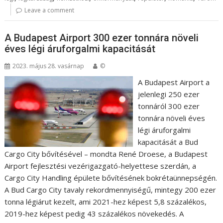
Leave a comment
A Budapest Airport 300 ezer tonnára növeli
éves légi áruforgalmi kapacitását
2023. május 28. vasárnap
©
A Budapest Airport a
jelenlegi 250 ezer
tonnáról 300 ezer
tonnára növeli éves
légi áruforgalmi
kapacitását a Bud
Cargo City bővítésével – mondta René Droese, a Budapest
Airport fejlesztési vezérigazgató-helyettese szerdán, a
Cargo City Handling épülete bővítésének bokrétaünnepségén.
A Bud Cargo City tavaly rekordmennyiségű, mintegy 200 ezer
tonna légiárut kezelt, ami 2021-hez képest 5,8 százalékos,
2019-hez képest pedig 43 százalékos növekedés. A