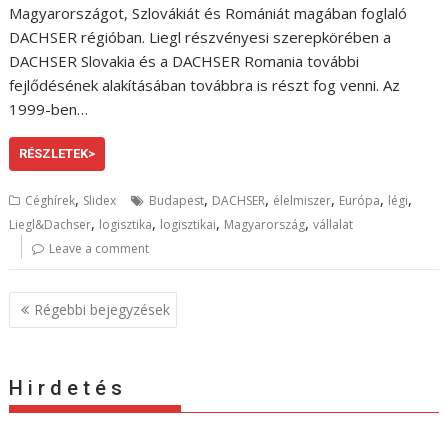
Magyarországot, Szlovákiát és Romániát magában foglaló
DACHSER régióban. Liegl részvényesi szerepkörében a
DACHSER Slovakia és a DACHSER Romania további
fejlődésének alakításában továbbra is részt fog venni. Az
1999-ben…
RÉSZLETEK>
,
,
,
,
,
,
Céghírek
Slidex
Budapest
DACHSER
élelmiszer
Európa
légi
,
,
,
,
Liegl&Dachser
logisztika
logisztikai
Magyarország
vállalat
Leave a comment
B
Régebbi bejegyzések
e
j
e
H i r d e t é s
g
y