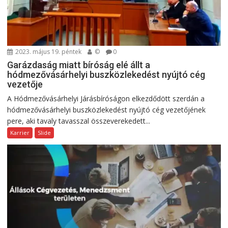
2023. május 19. péntek
©
0
Garázdaság miatt bíróság elé állt a
hódmezővásárhelyi buszközlekedést nyújtó cég
vezetője
A Hódmezővásárhelyi Járásbíróságon elkezdődött szerdán a
hódmezővásárhelyi buszközlekedést nyújtó cég vezetőjének
pere, aki tavaly tavasszal összeverekedett...
Karrier
Slide