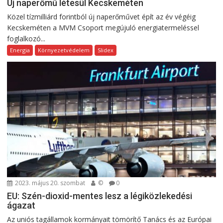
Új naperőmű létesül Kecskeméten
Közel tízmilliárd forintból új naperőművet épít az év végéig
Kecskeméten a MVM Csoport megújuló energiatermeléssel
foglalkozó...
Energia
Környezetvédelem
Slidex
2023. május 20. szombat
©
0
EU: Szén-dioxid-mentes lesz a légiközlekedési
ágazat
Az uniós tagállamok kormányait tömörítő Tanács és az Európai