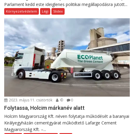
Parlament kedd este ideiglenes politikai megállapodásra jutott...
Környezetvédelem
Légi
Slidex
2023. május 11. csütörtök
©
0
Folytassa, Holcim márkanév alatt
Holcim Magyarország Kft. néven folytatja működését a baranyai
Királyegyházán cementgyárat működtető Lafarge Cement
Magyarország Kft. –...