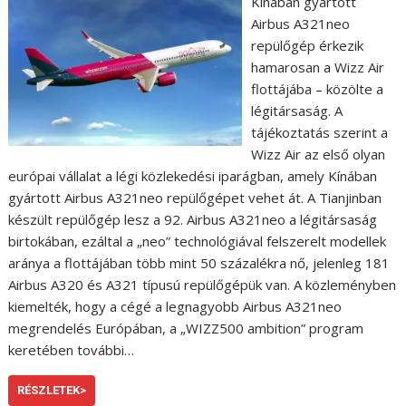
Kínában gyártott
Airbus A321neo
repülőgép érkezik
hamarosan a Wizz Air
flottájába – közölte a
légitársaság. A
tájékoztatás szerint a
Wizz Air az első olyan
európai vállalat a légi közlekedési iparágban, amely Kínában
gyártott Airbus A321neo repülőgépet vehet át. A Tianjinban
készült repülőgép lesz a 92. Airbus A321neo a légitársaság
birtokában, ezáltal a „neo” technológiával felszerelt modellek
aránya a flottájában több mint 50 százalékra nő, jelenleg 181
Airbus A320 és A321 típusú repülőgépük van. A közleményben
kiemelték, hogy a cégé a legnagyobb Airbus A321neo
megrendelés Európában, a „WIZZ500 ambition” program
keretében további…
RÉSZLETEK>