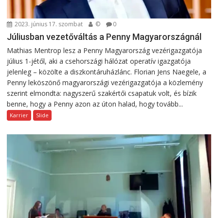
2023. június 17. szombat
©
0
Júliusban vezetőváltás a Penny Magyarországnál
Mathias Mentrop lesz a Penny Magyarország vezérigazgatója
július 1-jétől, aki a csehországi hálózat operatív igazgatója
jelenleg – közölte a diszkontáruházlánc. Florian Jens Naegele, a
Penny leköszönő magyarországi vezérigazgatója a közlemény
szerint elmondta: nagyszerű szakértői csapatuk volt, és bízik
benne, hogy a Penny azon az úton halad, hogy tovább...
Karrier
Slide