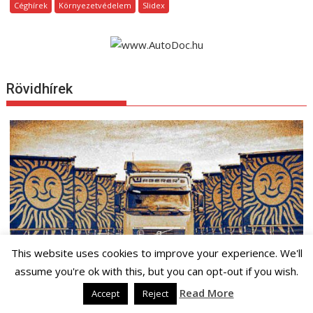
Céghírek
Környezetvédelem
Slidex
Rövidhírek
This website uses cookies to improve your experience. We'll
assume you're ok with this, but you can opt-out if you wish.
2022. május 06. péntek
©
0
Read More
Accept
Reject
A Waberer’s csoport megvásárolja a Gyarmati