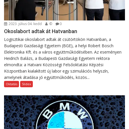
2023. július 04. kedd
©
0
Okoslabort adtak át Hatvanban
Logisztikai okoslabort adtak át csütörtökön Hatvanban, a
Budapesti Gazdasági Egyetem (BGE), a helyi Robert Bosch
Elektronika Kft. és a város együttműködésében. Az eseményen
Heidrich Balázs, a Budapesti Gazdasági Egyetem rektora
elmondta: a Hatvani Közösségi Felsőoktatási Képzési
Központban kialakított új labor egy szimulációs helyszín,
amelynek átadása jó együttműködés, közös...
Oktatás
Slidex