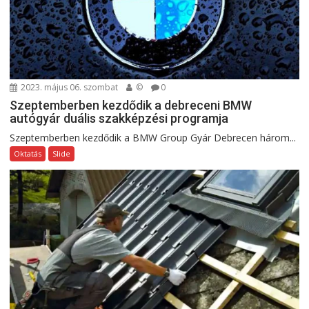
2023. május 06. szombat
©
0
Szeptemberben kezdődik a debreceni BMW
autógyár duális szakképzési programja
Szeptemberben kezdődik a BMW Group Gyár Debrecen három...
Oktatás
Slide