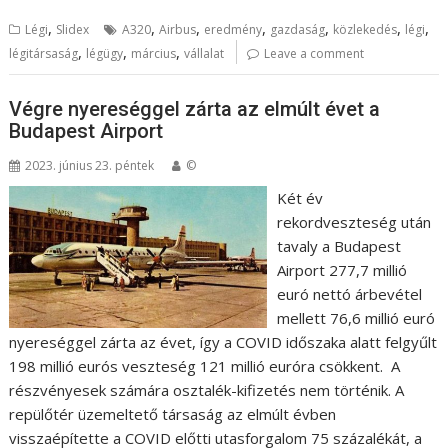
,
,
,
,
,
,
,
Légi
Slidex
A320
Airbus
eredmény
gazdaság
közlekedés
légi
,
,
,
légitársaság
légügy
március
vállalat
Leave a comment
Végre nyereséggel zárta az elmúlt évet a
Budapest Airport
2023. június 23. péntek
©
Két év
rekordveszteség után
tavaly a Budapest
Airport 277,7 millió
euró nettó árbevétel
mellett 76,6 millió euró
nyereséggel zárta az évet, így a COVID időszaka alatt felgyűlt
198 millió eurós veszteség 121 millió euróra csökkent. A
részvényesek számára osztalék-kifizetés nem történik. A
repülőtér üzemeltető társaság az elmúlt évben
visszaépítette a COVID előtti utasforgalom 75 százalékát, a