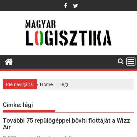
S
k
i
p
t
o
c
o
n
t
e
Ide navigáltál
Home
légi
n
t
Címke:
légi
További 75 repülőgéppel bővíti flottáját a Wizz
Air