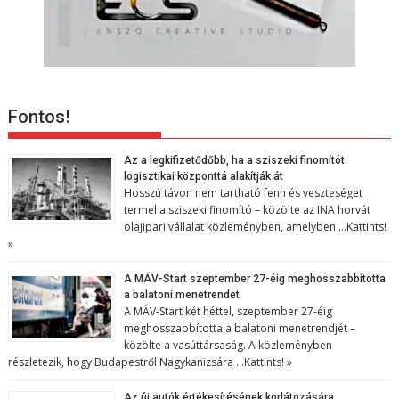
Fontos!
Az a legkifizetődőbb, ha a sziszeki finomítót
logisztikai központtá alakítják át
Hosszú távon nem tartható fenn és veszteséget
termel a sziszeki finomító – közölte az INA horvát
olajipari vállalat közleményben, amelyben …
Kattints!
»
A MÁV-Start szeptember 27-éig meghosszabbította
a balatoni menetrendet
A MÁV-Start két héttel, szeptember 27-éig
meghosszabbította a balatoni menetrendjét –
közölte a vasúttársaság. A közleményben
részletezik, hogy Budapestről Nagykanizsára …
Kattints! »
Az új autók értékesítésének korlátozására