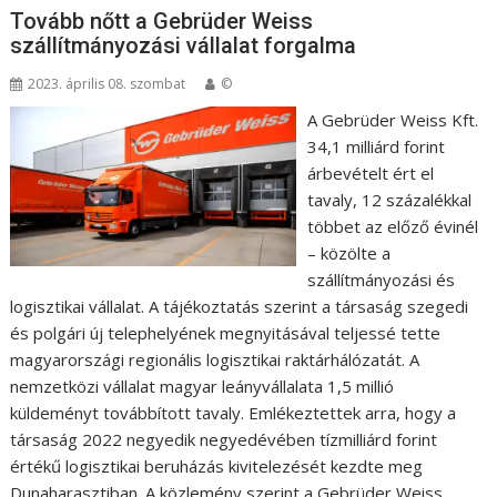
Tovább nőtt a Gebrüder Weiss
szállítmányozási vállalat forgalma
2023. április 08. szombat
©
A Gebrüder Weiss Kft.
34,1 milliárd forint
árbevételt ért el
tavaly, 12 százalékkal
többet az előző évinél
– közölte a
szállítmányozási és
logisztikai vállalat. A tájékoztatás szerint a társaság szegedi
és polgári új telephelyének megnyitásával teljessé tette
magyarországi regionális logisztikai raktárhálózatát. A
nemzetközi vállalat magyar leányvállalata 1,5 millió
küldeményt továbbított tavaly. Emlékeztettek arra, hogy a
társaság 2022 negyedik negyedévében tízmilliárd forint
értékű logisztikai beruházás kivitelezését kezdte meg
Dunaharasztiban. A közlemény szerint a Gebrüder Weiss