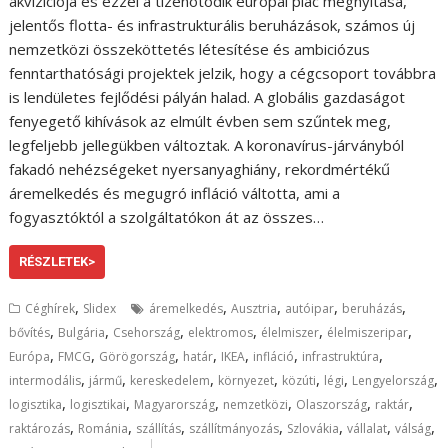
akvizíciója és ezzel a tizenötödik európai piac megnyitása,
jelentős flotta- és infrastrukturális beruházások, számos új
nemzetközi összeköttetés létesítése és ambiciózus
fenntarthatósági projektek jelzik, hogy a cégcsoport továbbra
is lendületes fejlődési pályán halad. A globális gazdaságot
fenyegető kihívások az elmúlt évben sem szűntek meg,
legfeljebb jellegükben változtak. A koronavírus-járványból
fakadó nehézségeket nyersanyaghiány, rekordmértékű
áremelkedés és megugró infláció váltotta, ami a
fogyasztóktól a szolgáltatókon át az összes…
RÉSZLETEK>
,
,
,
,
,
Céghírek
Slidex
áremelkedés
Ausztria
autóipar
beruházás
,
,
,
,
,
,
bővítés
Bulgária
Csehország
elektromos
élelmiszer
élelmiszeripar
,
,
,
,
,
,
,
Európa
FMCG
Görögország
határ
IKEA
infláció
infrastruktúra
,
,
,
,
,
,
,
intermodális
jármű
kereskedelem
környezet
közúti
légi
Lengyelország
,
,
,
,
,
,
logisztika
logisztikai
Magyarország
nemzetközi
Olaszország
raktár
,
,
,
,
,
,
,
raktározás
Románia
szállítás
szállítmányozás
Szlovákia
vállalat
válság