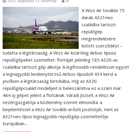
2023. augusztus 13. vasárnap
©
A Wizz Air további 75
darab A321neo
családba tartozó
repülőgép
megrendelésére
kötött szerződést –
tudatta a légitársaság. A Wizz Air kizárólag Airbus típusú
repülőgépeket üzemeltet: flottáját jelenleg 185 A320-as
családba tartozó gép alkotja. A legfrissebb rendeléssel együtt
a legnagyobb keskenytörzsű Airbus-típusból 434 kerül a
jövőben a légitársaság birtokába, míg az A320
repülőgépcsalád modelljeit is beleszámítva ez a szám már
484 új gépet jelent a flottának. Váradi József, a Wizz Air
vezérigazgatója a közlemény szerint elmondta: a
bejelentéssel a Wizz Air tovább erősíti pozícióját, mint az
A321neo típus legnagyobb repülőgép-üzemeltetője
Európában…