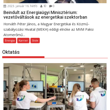
2023. január 16. hétfő
©
0
Beindult az Energiaügyi Minisztérium:
vezetőváltások az energetikai szektorban
Horváth Péter János, a Magyar Energetikai és Közmű-
szabályozási Hivatal (MEKH) eddigi elnöke az MVM Paksi
Atomerőmű...
Energia
Karrier
Slide
Oktatás