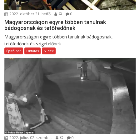
2022. október 31. hétfő
©
0
Magyarországon egyre többen tanulnak
bádogosnak és tetőfedőnek
Magyarországon egyre többen tanulnak bádogosnak,
tetőfedőnek és szigetelőnek...
Építőipar
Oktatás
Slidex
2022. július 02. szombat
©
0