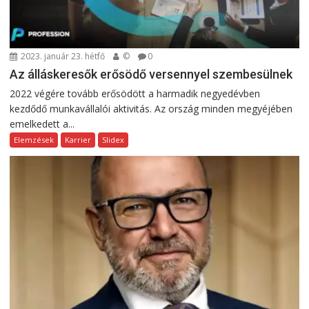
2023. január 23. hétfő
©
0
Az álláskeresők erősödő versennyel szembesülnek
2022 végére tovább erősödött a harmadik negyedévben
kezdődő munkavállalói aktivitás. Az ország minden megyéjében
emelkedett a...
Elemzések
Karrier
Slidex