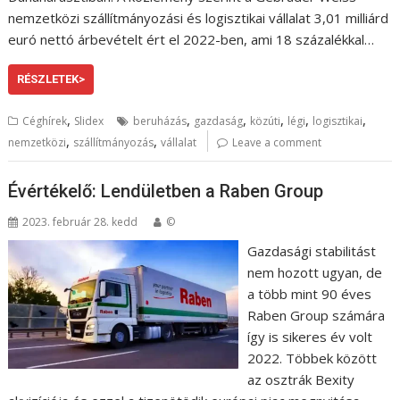
nemzetközi szállítmányozási és logisztikai vállalat 3,01 milliárd
euró nettó árbevételt ért el 2022-ben, ami 18 százalékkal…
RÉSZLETEK>
,
,
,
,
,
,
Céghírek
Slidex
beruházás
gazdaság
közúti
légi
logisztikai
,
,
nemzetközi
szállítmányozás
vállalat
Leave a comment
Évértékelő: Lendületben a Raben Group
2023. február 28. kedd
©
Gazdasági stabilitást
nem hozott ugyan, de
a több mint 90 éves
Raben Group számára
így is sikeres év volt
2022. Többek között
az osztrák Bexity