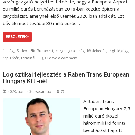
vezérigazgató-helyettes felidézte, hogy a Budapest Airport
50 millió eurós beruházásban 2018-ban kezdte építeni a
cargobázist, amelynek első ütemét 2020-ban adták át. Ezt
bővítik most további 30 millió eurós…
RÉSZLETEK>
,
,
,
,
,
,
,
Légi
Slidex
Budapest
cargo
gazdaság
közlekedés
légi
légügy
,
repülőtér
terminál
Leave a comment
Logisztikai fejlesztés a Raben Trans European
Hungary Kft.-nél
2023. április 30. vasárnap
©
A Raben Trans
European Hungary 7,5
millió euró (közel
hárommilliárd forint)
beruházást hajtott