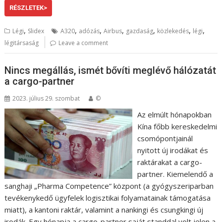
RÉSZLETEK>
,
,
,
,
,
,
,
Légi
Slidex
A320
adózás
Airbus
gazdaság
közlekedés
légi
légitársaság
Leave a comment
Nincs megállás, ismét bővíti meglévő hálózatát
a cargo-partner
2023. július 29. szombat
©
Az elmúlt hónapokban
Kína főbb kereskedelmi
csomópontjainál
nyitott új irodákat és
raktárakat a cargo-
partner. Kiemelendő a
sanghaji „Pharma Competence” központ (a gyógyszeriparban
tevékenykedő ügyfelek logisztikai folyamatainak támogatása
miatt), a kantoni raktár, valamint a nankingi és csungkingi új
irodák. Egy hónapja a cargo-partner saját standdal volt jelen a