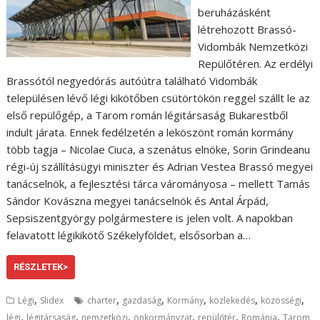
beruházásként
létrehozott Brassó-
Vidombák Nemzetközi
Repülőtéren. Az erdélyi
Brassótól negyedórás autóútra található Vidombák
településen lévő légi kikötőben csütörtökön reggel szállt le az
első repülőgép, a Tarom román légitársaság Bukarestből
indult járata. Ennek fedélzetén a leköszönt román kormány
több tagja – Nicolae Ciuca, a szenátus elnöke, Sorin Grindeanu
régi-új szállításügyi miniszter és Adrian Vestea Brassó megyei
tanácselnök, a fejlesztési tárca várományosa – mellett Tamás
Sándor Kovászna megyei tanácselnök és Antal Árpád,
Sepsiszentgyörgy polgármestere is jelen volt. A napokban
felavatott légikikötő Székelyföldet, elsősorban a…
RÉSZLETEK>
,
,
,
,
,
,
Légi
Slidex
charter
gazdaság
Kormány
közlekedés
közösségi
,
,
,
,
,
,
légi
légitársaság
nemzetközi
önkormányzat
repülőtér
Románia
Tarom