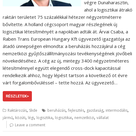
végre Dunaharasztin,
ahol a logisztikai átrakó
raktári területet 75 százalékkal hétezer négyzetméterre
bővítette. A holland cégcsoport magyar részlegének új
logisztikai létesítményét a napokban adták át. Árvai Csaba, a
Raben Trans European Hungary Kft ügyvezető igazgatója az
átadó ünnepségen elmondta: a beruházás hozzájárul a cég
nemzetközi gyűjtőszállítmányozási tevékenységének jövőbeli
növekedéséhez. A cég az új, mintegy 3400 négyzetméteres
létesítménnyel együtt elegendő cross-dock kapacitással
rendelkezik ahhoz, hogy lépést tartson a következő öt évre
várt forgalombővüléssel – tette hozzá. Az ügyvezető…
RÉSZLETEK>
,
,
,
,
,
Raktározás
Slide
beruházás
fejlesztés
gazdaság
intermodális
,
,
,
,
,
,
jármű
közúti
légi
logisztika
logisztikai
nemzetközi
vállalat
Leave a comment