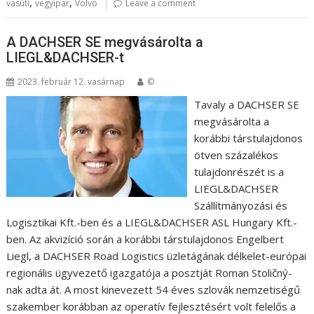
,
,
vasúti
vegyipar
Volvo
Leave a comment
A DACHSER SE megvásárolta a
LIEGL&DACHSER-t
2023. február 12. vasárnap
©
Tavaly a DACHSER SE
megvásárolta a
korábbi társtulajdonos
ötven százalékos
tulajdonrészét is a
LIEGL&DACHSER
Szállítmányozási és
Logisztikai Kft.-ben és a LIEGL&DACHSER ASL Hungary Kft.-
ben. Az akvizíció során a korábbi társtulajdonos Engelbert
Liegl, a DACHSER Road Logistics üzletágának délkelet-európai
regionális ügyvezető igazgatója a posztját Roman Stoličný-
nak adta át. A most kinevezett 54 éves szlovák nemzetiségű
szakember korábban az operatív fejlesztésért volt felelős a