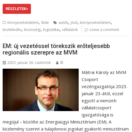
RÉSZLETEK>
,
,
,
,
Környezetvédelem
Slide
autók
jövő
környezetvédelem
,
,
,
közlekedés
közösségi
logisztikai
vállalatok
Leave a comment
EM: új vezetéssel törekszik erőteljesebb
regionális szerepre az MVM
2023. január 26. csütörtök
©
Mátrai Károly az MVM
Csoport
vezérigazgatója 2023.
január 23-ától, ezzel
együtt a nemzeti
vállalatcsoport
igazgatósága is
megújul – közölte az Energiaügyi Minisztérium (EM). A
közlemény szerint a tulajdonosi jogokat gyakorló minisztérium