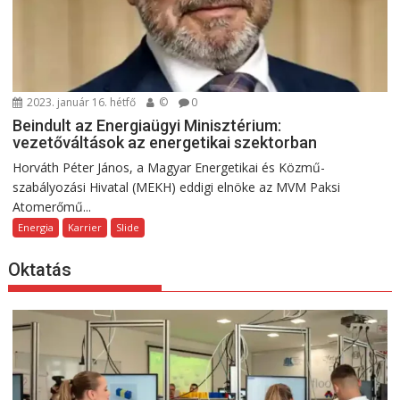
2023. január 16. hétfő
©
0
Beindult az Energiaügyi Minisztérium:
vezetőváltások az energetikai szektorban
Horváth Péter János, a Magyar Energetikai és Közmű-
szabályozási Hivatal (MEKH) eddigi elnöke az MVM Paksi
Atomerőmű...
Energia
Karrier
Slide
Oktatás