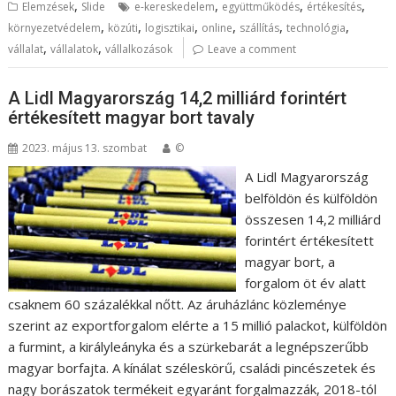
,
,
,
,
Elemzések
Slide
e-kereskedelem
együttműködés
értékesítés
,
,
,
,
,
,
környezetvédelem
közúti
logisztikai
online
szállítás
technológia
,
,
vállalat
vállalatok
vállalkozások
Leave a comment
A Lidl Magyarország 14,2 milliárd forintért
értékesített magyar bort tavaly
2023. május 13. szombat
©
A Lidl Magyarország
belföldön és külföldön
összesen 14,2 milliárd
forintért értékesített
magyar bort, a
forgalom öt év alatt
csaknem 60 százalékkal nőtt. Az áruházlánc közleménye
szerint az exportforgalom elérte a 15 millió palackot, külföldön
a furmint, a királyleányka és a szürkebarát a legnépszerűbb
magyar borfajta. A kínálat széleskörű, családi pincészetek és
nagy borászatok termékeit egyaránt forgalmazzák, 2018-tól