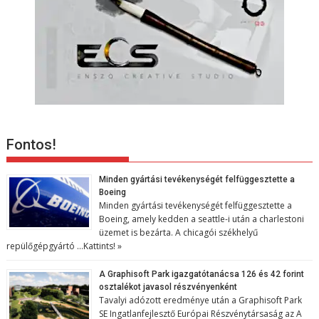
Fontos!
Minden gyártási tevékenységét felfüggesztette a
Boeing
Minden gyártási tevékenységét felfüggesztette a
Boeing, amely kedden a seattle-i után a charlestoni
üzemet is bezárta. A chicagói székhelyű
repülőgépgyártó …
Kattints! »
A Graphisoft Park igazgatótanácsa 126 és 42 forint
osztalékot javasol részvényenként
Tavalyi adózott eredménye után a Graphisoft Park
SE Ingatlanfejlesztő Európai Részvénytársaság az A