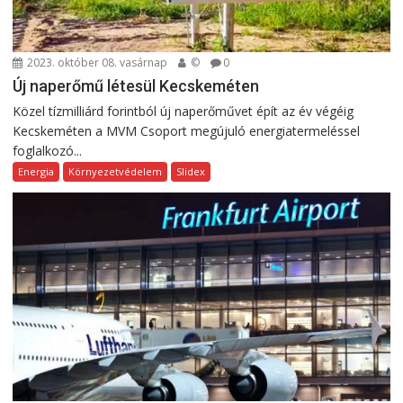
2023. október 08. vasárnap
©
0
Új naperőmű létesül Kecskeméten
Közel tízmilliárd forintból új naperőművet épít az év végéig
Kecskeméten a MVM Csoport megújuló energiatermeléssel
foglalkozó...
Energia
Környezetvédelem
Slidex