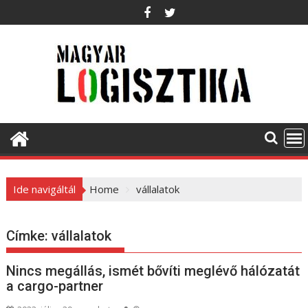
S
k
i
p
t
o
c
o
n
t
e
Ide navigáltál
Home
vállalatok
n
t
Címke:
vállalatok
Nincs megállás, ismét bővíti meglévő hálózatát
a cargo-partner