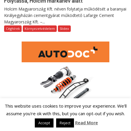
Folytassa, Holcim márkanév alatt
Holcim Magyarország Kft. néven folytatja működését a baranyai
Királyegyházán cementgyárat működtető Lafarge Cement
Magyarország Kft. –...
Céghírek
Környezetvédelem
Slidex
This website uses cookies to improve your experience. We'll
assume you're ok with this, but you can opt-out if you wish.
Read More
Accept
Reject