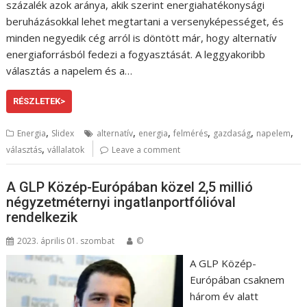
százalék azok aránya, akik szerint energiahatékonysági
beruházásokkal lehet megtartani a versenyképességet, és
minden negyedik cég arról is döntött már, hogy alternatív
energiaforrásból fedezi a fogyasztását. A leggyakoribb
választás a napelem és a…
RÉSZLETEK>
,
,
,
,
,
,
Energia
Slidex
alternatív
energia
felmérés
gazdaság
napelem
,
választás
vállalatok
Leave a comment
A GLP Közép-Európában közel 2,5 millió
négyzetméternyi ingatlanportfólióval
rendelkezik
2023. április 01. szombat
©
A GLP Közép-
Európában csaknem
három év alatt