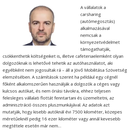
A vállalatok a
carsharing
(autómegosztás)
alkalmazásával
nemcsak a
környezetvédelmet
támogathatják,
csökkenthetik költségeiket is, illetve cafeteriaelemként olyan
dolgozóknak is lehetővé tehetik az autóhasználatot, aki
egyébként nem jogosultak rá – áll a Jövő Mobilitása Szövetség
elemzésében. A számítások szerint ha például egy cégnél
főként alkalomszerűen használják a dolgozók a céges vagy
kulcsos autókat, és nem óriási távokra, ehhez teljesen
felesleges vállalati flottát fenntartani és üzemeltetni, az
adminisztráció összes pluszmunkájával. Az adatok azt
mutatják, hogy kisebb autóknál évi 7500 kilométer, közepes
méretűeknél pedig 16 ezer kilométer vagy annál kevesebb
megtétele esetén már nem…