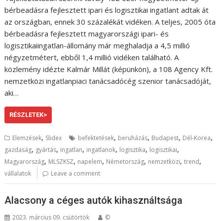
bérbeadásra fejlesztett ipari és logisztikai ingatlant adtak át
az országban, ennek 30 százalékát vidéken. A teljes, 2005 óta
bérbeadásra fejlesztett magyarországi ipari- és
logisztikaiingatlan-állomány már meghaladja a 4,5 millió
négyzetmétert, ebből 1,4 millió vidéken található. A
közlemény idézte Kalmár Millát (képünkön), a 108 Agency Kft.
nemzetközi ingatlanpiaci tanácsadócég szenior tanácsadóját,
aki…
RÉSZLETEK>
,
,
,
,
,
Elemzések
Slidex
befektetések
beruházás
Budapest
Dél-Korea
,
,
,
,
,
,
gazdaság
gyártás
ingatlan
ingatlanok
logisztika
logisztikai
,
,
,
,
,
,
Magyarország
MLSZKSZ
napelem
Németország
nemzetközi
trend
vállalatok
Leave a comment
Alacsony a céges autók kihasználtsága
2023. március 09. csütörtök
©