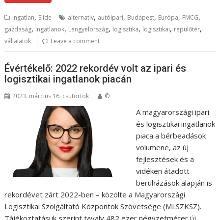
,
,
,
,
,
,
Ingatlan
Slide
alternatív
autóipari
Budapest
Európa
FMCG
,
,
,
,
,
,
gazdaság
ingatlanok
Lengyelország
logisztika
logisztikai
repülőtér
vállalatok
Leave a comment
Évértékelő: 2022 rekordév volt az ipari és
logisztikai ingatlanok piacán
2023. március 16. csütörtök
©
A magyarországi ipari
és logisztikai ingatlanok
piaca a bérbeadások
volumene, az új
fejlesztések és a
vidéken átadott
beruházások alapján is
rekordévet zárt 2022-ben – közölte a Magyarországi
Logisztikai Szolgáltató Központok Szövetsége (MLSZKSZ).
Tájékoztatásuk szerint tavaly 482 ezer négyzetméter új,