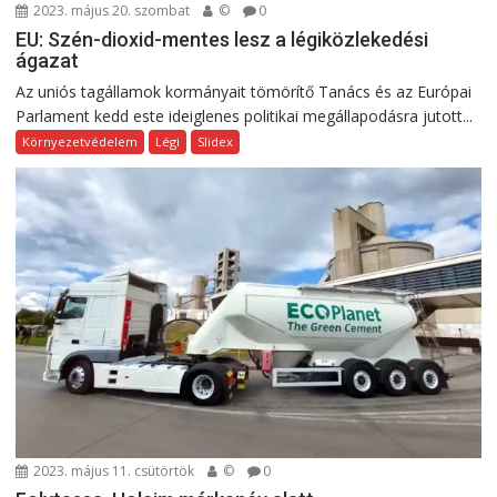
2023. május 20. szombat
©
0
EU: Szén-dioxid-mentes lesz a légiközlekedési
ágazat
Az uniós tagállamok kormányait tömörítő Tanács és az Európai
Parlament kedd este ideiglenes politikai megállapodásra jutott...
Környezetvédelem
Légi
Slidex
2023. május 11. csütörtök
©
0