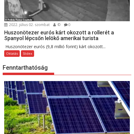
2022. július 02. szombat
©
0
Huszonötezer eurós kárt okozott a rollerét a
Spanyol lépcsőn lelökő amerikai turista
Huszonötezer eurós (9,8 millió forint) kárt okozott...
Oktatás
Slidex
Fenntarthatóság