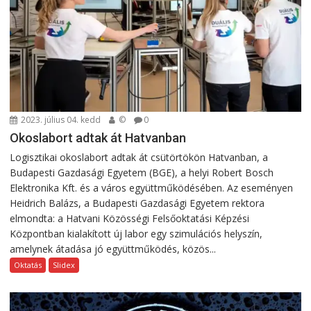
2023. július 04. kedd
©
0
Okoslabort adtak át Hatvanban
Logisztikai okoslabort adtak át csütörtökön Hatvanban, a
Budapesti Gazdasági Egyetem (BGE), a helyi Robert Bosch
Elektronika Kft. és a város együttműködésében. Az eseményen
Heidrich Balázs, a Budapesti Gazdasági Egyetem rektora
elmondta: a Hatvani Közösségi Felsőoktatási Képzési
Központban kialakított új labor egy szimulációs helyszín,
amelynek átadása jó együttműködés, közös...
Oktatás
Slidex