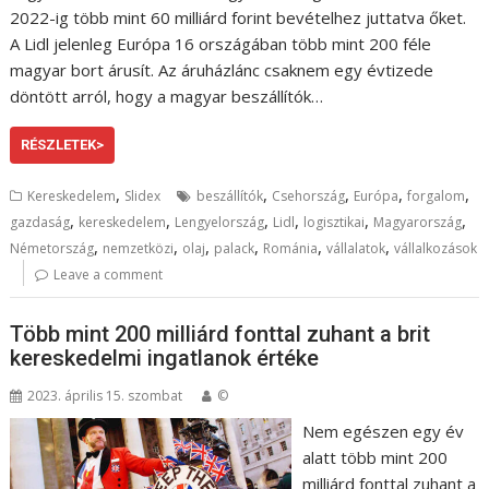
2022-ig több mint 60 milliárd forint bevételhez juttatva őket.
A Lidl jelenleg Európa 16 országában több mint 200 féle
magyar bort árusít. Az áruházlánc csaknem egy évtizede
döntött arról, hogy a magyar beszállítók…
RÉSZLETEK>
,
,
,
,
,
Kereskedelem
Slidex
beszállítók
Csehország
Európa
forgalom
,
,
,
,
,
,
gazdaság
kereskedelem
Lengyelország
Lidl
logisztikai
Magyarország
,
,
,
,
,
,
Németország
nemzetközi
olaj
palack
Románia
vállalatok
vállalkozások
Leave a comment
Több mint 200 milliárd fonttal zuhant a brit
kereskedelmi ingatlanok értéke
2023. április 15. szombat
©
Nem egészen egy év
alatt több mint 200
milliárd fonttal zuhant a