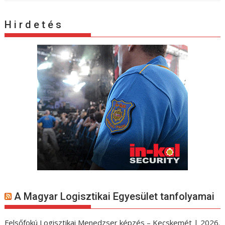
H i r d e t é s
A Magyar Logisztikai Egyesület tanfolyamai
Felsőfokú Logisztikai Menedzser képzés – Kecskemét | 2026.