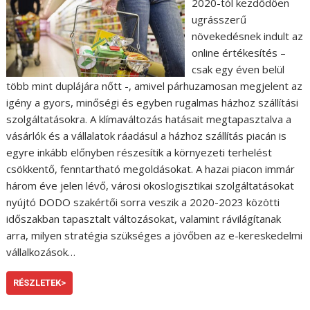
2020-tól kezdődően
ugrásszerű
növekedésnek indult az
online értékesítés –
csak egy éven belül
több mint duplájára nőtt -, amivel párhuzamosan megjelent az
igény a gyors, minőségi és egyben rugalmas házhoz szállítási
szolgáltatásokra. A klímaváltozás hatásait megtapasztalva a
vásárlók és a vállalatok ráadásul a házhoz szállítás piacán is
egyre inkább előnyben részesítik a környezeti terhelést
csökkentő, fenntartható megoldásokat. A hazai piacon immár
három éve jelen lévő, városi okoslogisztikai szolgáltatásokat
nyújtó DODO szakértői sorra veszik a 2020-2023 közötti
időszakban tapasztalt változásokat, valamint rávilágítanak
arra, milyen stratégia szükséges a jövőben az e-kereskedelmi
vállalkozások…
RÉSZLETEK>