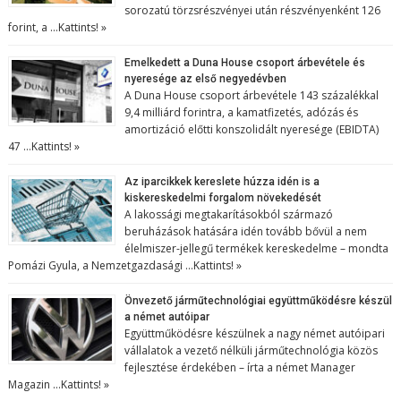
sorozatú törzsrészvényei után részvényenként 126
forint, a …
Kattints! »
Emelkedett a Duna House csoport árbevétele és
nyeresége az első negyedévben
A Duna House csoport árbevétele 143 százalékkal
9,4 milliárd forintra, a kamatfizetés, adózás és
amortizáció előtti konszolidált nyeresége (EBIDTA)
47 …
Kattints! »
Az iparcikkek kereslete húzza idén is a
kiskereskedelmi forgalom növekedését
A lakossági megtakarításokból származó
beruházások hatására idén tovább bővül a nem
élelmiszer-jellegű termékek kereskedelme – mondta
Pomázi Gyula, a Nemzetgazdasági …
Kattints! »
Önvezető járműtechnológiai együttműködésre készül
a német autóipar
Együttműködésre készülnek a nagy német autóipari
vállalatok a vezető nélküli járműtechnológia közös
fejlesztése érdekében – írta a német Manager
Magazin …
Kattints! »