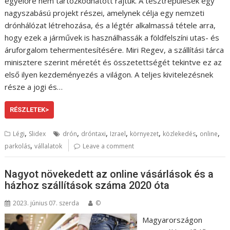
egyelőre nem tartózkodhatott rajtuk. A tesztrepülések egy
nagyszabású projekt részei, amelynek célja egy nemzeti
drónhálózat létrehozása, és a légtér alkalmassá tétele arra,
hogy ezek a járművek is használhassák a földfelszíni utas- és
áruforgalom tehermentesítésére. Miri Regev, a szállítási tárca
minisztere szerint méretét és összetettségét tekintve ez az
első ilyen kezdeményezés a világon. A teljes kivitelezésnek
része a jogi és…
RÉSZLETEK>
,
,
,
,
,
,
,
Légi
Slidex
drón
dróntaxi
Izrael
környezet
közlekedés
online
,
parkolás
vállalatok
Leave a comment
Nagyot növekedett az online vásárlások és a
házhoz szállítások száma 2020 óta
2023. június 07. szerda
©
Magyarországon