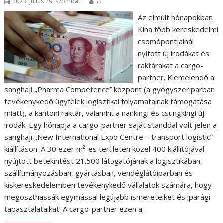
2023. július 29. szombat
©
Az elmúlt hónapokban
Kína főbb kereskedelmi
csomópontjainál
nyitott új irodákat és
raktárakat a cargo-
partner. Kiemelendő a
sanghaji „Pharma Competence” központ (a gyógyszeriparban
tevékenykedő ügyfelek logisztikai folyamatainak támogatása
miatt), a kantoni raktár, valamint a nankingi és csungkingi új
irodák. Egy hónapja a cargo-partner saját standdal volt jelen a
sanghaji „New International Expo Centre – transport logistic”
kiállításon. A 30 ezer m²-es területen közel 400 kiállítójával
nyújtott betekintést 21.500 látogatójának a logisztikában,
szállítmányozásban, gyártásban, vendéglátóiparban és
kiskereskedelemben tevékenykedő vállalatok számára, hogy
megoszthassák egymással legújabb ismereteiket és iparági
tapasztalataikat. A cargo-partner ezen a…