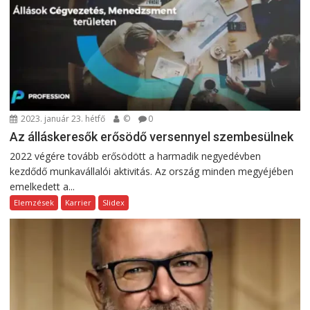
2023. január 23. hétfő
©
0
Az álláskeresők erősödő versennyel szembesülnek
2022 végére tovább erősödött a harmadik negyedévben
kezdődő munkavállalói aktivitás. Az ország minden megyéjében
emelkedett a...
Elemzések
Karrier
Slidex