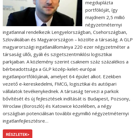
megduplázta
portfólióját, így
majdnem 2,5 millió
négyzetméternyi
ingatlannal rendelkezik Lengyelországban, Csehországban,
Szlovákiában és Magyarországon – közölte a társaság. A GLP
magyarországi ingatlanállománya 220 ezer négyzetméter a
társaság üllői, gyáli és szigetszentmiklósi logisztikai
parkjaiban. A közlemény szerint csaknem száz százalékos a
bérbeadottsága a GLP közép-kelet-európai
ingatlanportfóliójának, amelyet 64 épület alkot. Ezekben
vezető e-kereskedelmi, FMCG, logisztikai és autóipari
vállalatok tevékenykednek. A társaság tervezi a parkok
bővítését és új fejlesztések indítását is Budapest, Pozsony,
Wroclaw (Boroszló) és Katowice közelében, a négy
országban potenciálisan további egymillió négyzetméternyi
ingatlanfejlesztésre…
RÉSZLETEK>