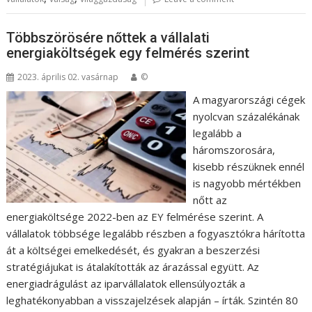
Többszörösére nőttek a vállalati
energiaköltségek egy felmérés szerint
2023. április 02. vasárnap
©
A magyarországi cégek
nyolcvan százalékának
legalább a
háromszorosára,
kisebb részüknek ennél
is nagyobb mértékben
nőtt az
energiaköltsége 2022-ben az EY felmérése szerint. A
vállalatok többsége legalább részben a fogyasztókra hárította
át a költségei emelkedését, és gyakran a beszerzési
stratégiájukat is átalakították az árazással együtt. Az
energiadrágulást az iparvállalatok ellensúlyozták a
leghatékonyabban a visszajelzések alapján – írták. Szintén 80