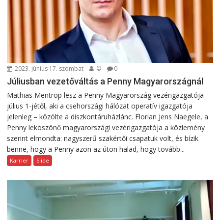
2023. június 17. szombat
©
0
Júliusban vezetőváltás a Penny Magyarországnál
Mathias Mentrop lesz a Penny Magyarország vezérigazgatója
július 1-jétől, aki a csehországi hálózat operatív igazgatója
jelenleg – közölte a diszkontáruházlánc. Florian Jens Naegele, a
Penny leköszönő magyarországi vezérigazgatója a közlemény
szerint elmondta: nagyszerű szakértői csapatuk volt, és bízik
benne, hogy a Penny azon az úton halad, hogy tovább...
Karrier
Slide