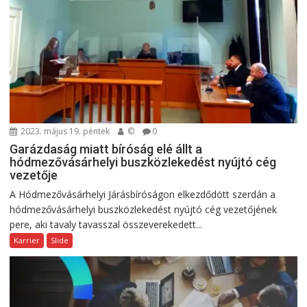
2023. május 19. péntek
©
0
Garázdaság miatt bíróság elé állt a
hódmezővásárhelyi buszközlekedést nyújtó cég
vezetője
A Hódmezővásárhelyi Járásbíróságon elkezdődött szerdán a
hódmezővásárhelyi buszközlekedést nyújtó cég vezetőjének
pere, aki tavaly tavasszal összeverekedett...
Karrier
Slide