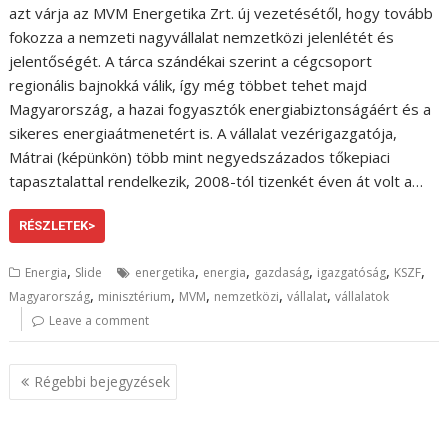
azt várja az MVM Energetika Zrt. új vezetésétől, hogy tovább
fokozza a nemzeti nagyvállalat nemzetközi jelenlétét és
jelentőségét. A tárca szándékai szerint a cégcsoport
regionális bajnokká válik, így még többet tehet majd
Magyarország, a hazai fogyasztók energiabiztonságáért és a
sikeres energiaátmenetért is. A vállalat vezérigazgatója,
Mátrai (képünkön) több mint negyedszázados tőkepiaci
tapasztalattal rendelkezik, 2008-tól tizenkét éven át volt a…
RÉSZLETEK>
,
,
,
,
,
,
Energia
Slide
energetika
energia
gazdaság
igazgatóság
KSZF
,
,
,
,
,
Magyarország
minisztérium
MVM
nemzetközi
vállalat
vállalatok
Leave a comment
B
Régebbi bejegyzések
e
j