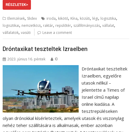
RÉSZLETEK>
,
,
,
,
,
,
,
Elemzések
Slidex
iroda
kikötő
Kína
közúti
légi
logisztika
,
,
,
,
,
,
logisztikai
nemzetközi
raktár
repülőtér
szállítmányozás
vállalat
,
vállalatok
vasúti
Leave a comment
Dróntaxikat teszteltek Izraelben
2023. június 16. péntek
©
Dróntaxikat teszteltek
Izraelben, egyelőre
utasok nélkül –
jelentette a Times of
Israel című napilap
online kiadása. A
tesztrepüléseken
olyan drónokkal kísérleteztek, amelyek utasok és viszonylag
nehéz teher szállítására is alkalmasak, ember azonban