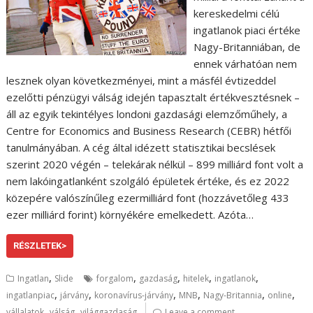
kereskedelmi célú
ingatlanok piaci értéke
Nagy-Britanniában, de
ennek várhatóan nem
lesznek olyan következményei, mint a másfél évtizeddel
ezelőtti pénzügyi válság idején tapasztalt értékvesztésnek –
áll az egyik tekintélyes londoni gazdasági elemzőműhely, a
Centre for Economics and Business Research (CEBR) hétfői
tanulmányában. A cég által idézett statisztikai becslések
szerint 2020 végén – telekárak nélkül – 899 milliárd font volt a
nem lakóingatlanként szolgáló épületek értéke, és ez 2022
közepére valószínűleg ezermilliárd font (hozzávetőleg 433
ezer milliárd forint) környékére emelkedett. Azóta…
RÉSZLETEK>
,
,
,
,
,
Ingatlan
Slide
forgalom
gazdaság
hitelek
ingatlanok
,
,
,
,
,
,
ingatlanpiac
járvány
koronavírus-járvány
MNB
Nagy-Britannia
online
,
,
vállalatok
válság
világgazdaság
Leave a comment