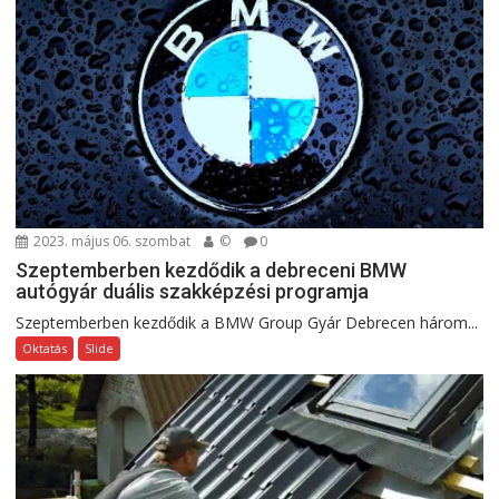
2023. május 06. szombat
©
0
Szeptemberben kezdődik a debreceni BMW
autógyár duális szakképzési programja
Szeptemberben kezdődik a BMW Group Gyár Debrecen három...
Oktatás
Slide