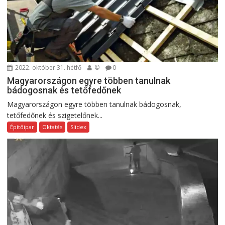
2022. október 31. hétfő
©
0
Magyarországon egyre többen tanulnak
bádogosnak és tetőfedőnek
Magyarországon egyre többen tanulnak bádogosnak,
tetőfedőnek és szigetelőnek...
Építőipar
Oktatás
Slidex