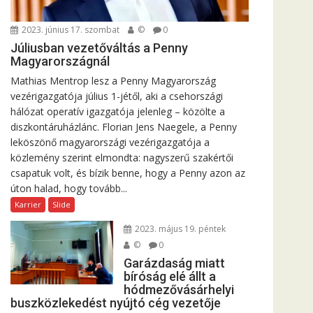
2023. június 17. szombat
©
0
Júliusban vezetőváltás a Penny
Magyarországnál
Mathias Mentrop lesz a Penny Magyarország
vezérigazgatója július 1-jétől, aki a csehországi
hálózat operatív igazgatója jelenleg – közölte a
diszkontáruházlánc. Florian Jens Naegele, a Penny
leköszönő magyarországi vezérigazgatója a
közlemény szerint elmondta: nagyszerű szakértői
csapatuk volt, és bízik benne, hogy a Penny azon az
úton halad, hogy tovább...
Karrier
Slide
2023. május 19. péntek
©
0
Garázdaság miatt
bíróság elé állt a
hódmezővásárhelyi
buszközlekedést nyújtó cég vezetője