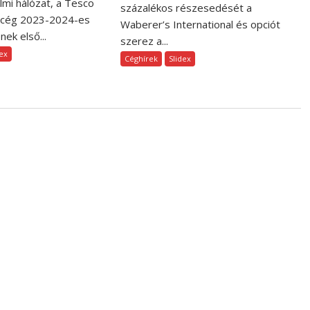
lmi hálózat, a Tesco
százalékos részesedését a
 cég 2023-2024-es
Waberer’s International és opciót
ek első...
szerez a...
dex
Céghírek
Slidex