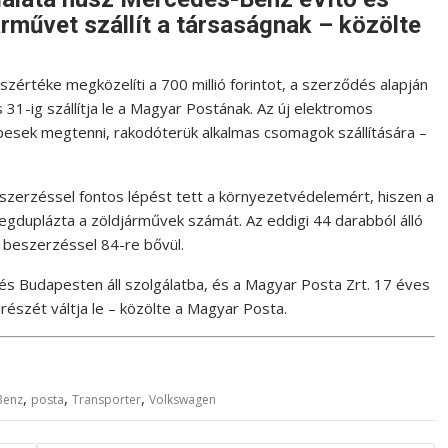
rművet szállít a társaságnak – közölte
szértéke megközelíti a 700 millió forintot, a szerződés alapján
31-ig szállítja le a Magyar Postának. Az új elektromos
pesek megtenni, rakodóterük alkalmas csomagok szállítására –
szerzéssel fontos lépést tett a környezetvédelemért, hiszen a
egduplázta a zöldjárművek számát. Az eddigi 44 darabból álló
beszerzéssel 84-re bővül.
és Budapesten áll szolgálatba, és a Magyar Posta Zrt. 17 éves
észét váltja le – közölte a Magyar Posta.
,
,
,
Benz
posta
Transporter
Volkswagen