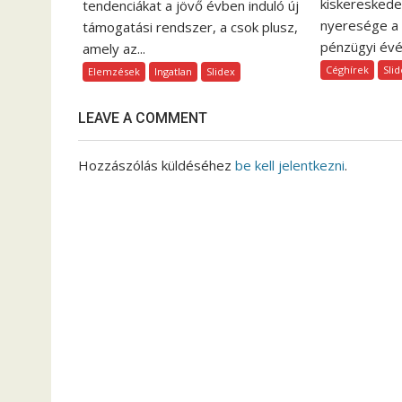
ó
kiskereskede
tendenciákat a jövő évben induló új
nyeresége a
támogatási rendszer, a csok plusz,
pénzügyi évén
amely az...
Céghírek
Sli
Elemzések
Ingatlan
Slidex
LEAVE A COMMENT
Hozzászólás küldéséhez
be kell jelentkezni
.