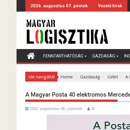
S
2026. augusztus 07. péntek
Vezető hírek
k
i
p
t
o
c
o
FENNTARTHATÓSÁG
GAZDASÁG
IN
n
t
e
Ide navigáltál
Home
Gazdaság
Üzlet
A 
n
t
A Magyar Posta 40 elektromos Mercede
2022. szeptember 08. csütörtök
©