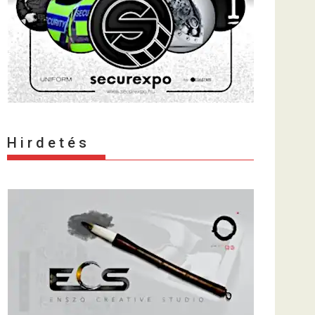
H i r d e t é s