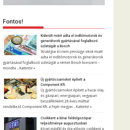
Fontos!
Kiderült miért adta el indítómotorok és
generátorok gyártásával foglalkozó
üzletágát a Bosch
Stratégiai és nem pénzügyi okok miatt
adta el indítómotorok és generátorok
gyártásával foglalkozó üzletágát a német Bosch konszern –
mondta …
Kattints! »
Új gyártócsarnokot épített a
Component Kft.
Új gyártócsarnokot épített a hazai olaj-
és gázipari, energiaipari, vegyipari
beszállítóként 28 éves múlttal
rendelkező Component Kft. a Fejér megyei …
Kattints! »
Csökkent a kínai feldolgozóipar
teljesítménye augusztusban
Közel másfél év óta először csökkent a