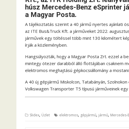
húsz Mercedes-Benz eSprinter já
a Magyar Posta.
A tájékoztatás szerint a 40 jármű nyertes ajánlati ös
az ITE Bus&Truck Kft. a járműveket 2022. augusztus 
járművek egy töltéssel több mint 130 kilométert ké
írják a közleményben.
Hangsúlyozták, hogy a Magyar Posta Zrt. ezzel a be
mintegy ötezer darabból álló flottájában csaknem m
elektromos meghajtású gépkocsiállomány a mostani 
A 40 új gépjármű Miskolcon, Tatabányán, Szolnokon 
Volkswagen Transporter T5 típusú járműveinek egy r
,
,
,
,
Slidex
Üzlet
elektromos
gépjármű
jármű
Mercedes-