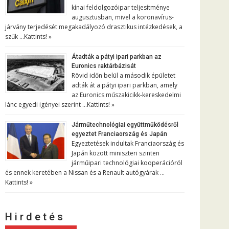
kínai feldolgozóipar teljesítménye
augusztusban, mivel a koronavírus-
járvány terjedését megakadályozó drasztikus intézkedések, a
szűk …
Kattints! »
Átadták a pátyi ipari parkban az
Euronics raktárbázisát
Rövid időn belül a második épületet
adták át a pátyi ipari parkban, amely
az Euronics műszakicikk-kereskedelmi
lánc egyedi igényei szerint …
Kattints! »
Járműtechnológiai együttműködésről
egyeztet Franciaország és Japán
Egyeztetések indultak Franciaország és
Japán között miniszteri szinten
járműipari technológiai kooperációról
és ennek keretében a Nissan és a Renault autógyárak …
Kattints! »
H i r d e t é s