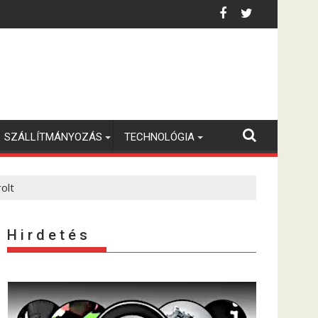
SZÁLLÍTMÁNYOZÁS
TECHNOLÓGIA
olt
H i r d e t é s