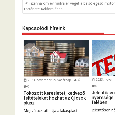
B
Tizenhárom év múlva ér véget a belső égésű moto
e
története Kaliforniában
j
e
Kapcsolódi híreink
g
y
z
é
s
n
a
v
2023. novemb
2023. november 19. vasárnap
©
i
0
0
g
Jelentősen
Fokozott keresletet, kedvező
á
nyeresége a
feltételeket hozhat az új csok
felében
c
plusz
i
Jelentősen n
Megváltoztathatja a lakáspiaci