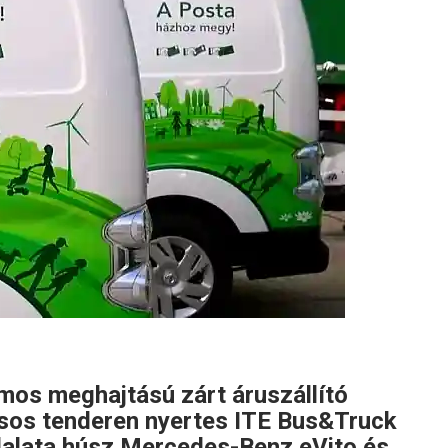
os meghajtású zárt áruszállító
ásos tenderen nyertes ITE Bus&Truck
állalata húsz Mercedes-Benz eVito és