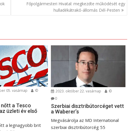
rok
Főpolgármesteri Hivatal: megkezdte működését egy
hulladékátrakó-állomás Dél-Pesten
er 05. vasárnap
©
2023. október 22. vasárnap
©
0
 nőtt a Tesco
Szerbiai disztribútorcéget vett
z üzleti év első
a Waberer’s
Megvásárolja az MD International
őtt a legnagyobb brit
szerbiai disztribútorcég 55