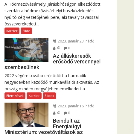
A Hódmezővásárhelyi Járásbíróságon elkezdődött
szerdán a hódmezővásárhelyi buszközlekedést
nyújtó cég vezetőjének pere, aki tavaly tavasszal
összeverekedett...
Karrier
Slide
2023. január 23. hétfő
©
0
Az álláskeresők
erősödő versennyel
szembesülnek
2022 végére tovább erősödött a harmadik
negyedévben kezdődő munkavállalói aktivitás. Az
ország minden megyéjében emelkedett a...
Elemzések
Karrier
Slidex
2023. január 16. hétfő
©
0
Beindult az
Energiaügyi
Minisztérium: vezetőváltások az