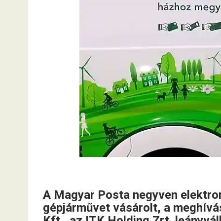
A Magyar Posta negyven elektrom
gépjárművet vásárolt, a meghív
Kft., az ITK Holding Zrt. leányv