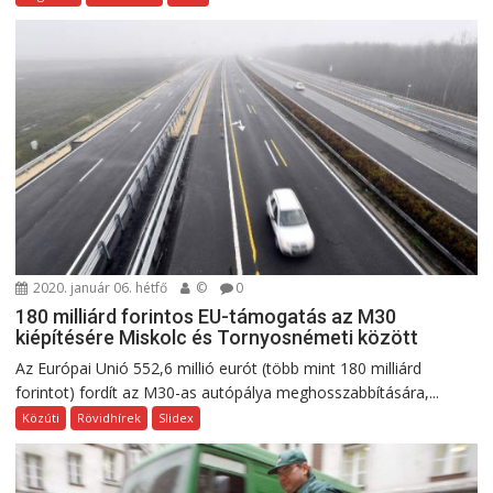
2020. január 06. hétfő
©
0
180 milliárd forintos EU-támogatás az M30
kiépítésére Miskolc és Tornyosnémeti között
Az Európai Unió 552,6 millió eurót (több mint 180 milliárd
forintot) fordít az M30-as autópálya meghosszabbítására,...
Közúti
Rövidhírek
Slidex