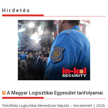
H i r d e t é s
A Magyar Logisztikai Egyesület tanfolyamai
Felsőfokú Logisztikai Menedzser képzés – Kecskemét | 2026.