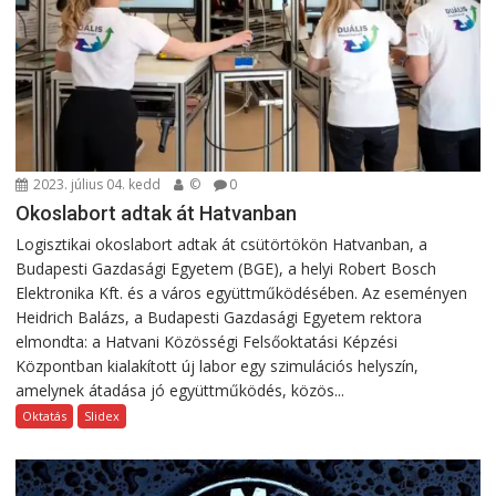
2023. július 04. kedd
©
0
Okoslabort adtak át Hatvanban
Logisztikai okoslabort adtak át csütörtökön Hatvanban, a
Budapesti Gazdasági Egyetem (BGE), a helyi Robert Bosch
Elektronika Kft. és a város együttműködésében. Az eseményen
Heidrich Balázs, a Budapesti Gazdasági Egyetem rektora
elmondta: a Hatvani Közösségi Felsőoktatási Képzési
Központban kialakított új labor egy szimulációs helyszín,
amelynek átadása jó együttműködés, közös...
Oktatás
Slidex