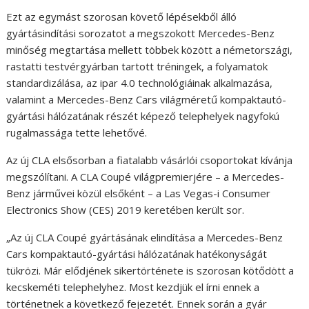
Ezt az egymást szorosan követő lépésekből álló
gyártásindítási sorozatot a megszokott Mercedes-Benz
minőség megtartása mellett többek között a németországi,
rastatti testvérgyárban tartott tréningek, a folyamatok
standardizálása, az ipar 4.0 technológiáinak alkalmazása,
valamint a Mercedes-Benz Cars világméretű kompaktautó-
gyártási hálózatának részét képező telephelyek nagyfokú
rugalmassága tette lehetővé.
Az új CLA elsősorban a fiatalabb vásárlói csoportokat kívánja
megszólítani. A CLA Coupé világpremierjére – a Mercedes-
Benz járművei közül elsőként – a Las Vegas-i Consumer
Electronics Show (CES) 2019 keretében került sor.
„Az új CLA Coupé gyártásának elindítása a Mercedes-Benz
Cars kompaktautó-gyártási hálózatának hatékonyságát
tükrözi. Már elődjének sikertörténete is szorosan kötődött a
kecskeméti telephelyhez. Most kezdjük el írni ennek a
történetnek a következő fejezetét. Ennek során a gyár