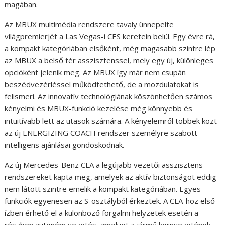
magában.
Az MBUX multimédia rendszere tavaly ünnepelte
világpremierjét a Las Vegas-i CES keretein belül. Egy évre rá,
a kompakt kategóriában elsőként, még magasabb szintre lép
az MBUX a belső tér asszisztenssel, mely egy új, különleges
opcióként jelenik meg. Az MBUX így már nem csupán
beszédvezérléssel működtethető, de a mozdulatokat is
felismeri. Az innovatív technológiának köszönhetően számos
kényelmi és MBUX-funkció kezelése még könnyebb és
intuitívabb lett az utasok számára. A kényelemről többek közt
az új ENERGIZING COACH rendszer személyre szabott
intelligens ajánlásai gondoskodnak.
Az új Mercedes-Benz CLA a legújabb vezetői asszisztens
rendszereket kapta meg, amelyek az aktív biztonságot eddig
nem látott szintre emelik a kompakt kategóriában. Egyes
funkciók egyenesen az S-osztályból érkeztek. A CLA-hoz első
ízben érhető el a különböző forgalmi helyzetek esetén a
részben autonóm vezetés, amelyet a jármű környezetének