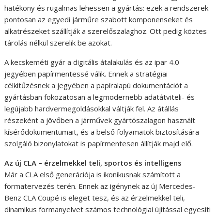
hatékony és rugalmas lehessen a gyártás: ezek a rendszerek
pontosan az egyedi járműre szabott komponenseket és
alkatrészeket szállítják a szerelőszalaghoz. Ott pedig köztes
tárolás nélkül szerelik be azokat.
A kecskeméti gyár a digitális átalakulás és az ipar 4.0
jegyében papírmentessé válik. Ennek a stratégiai
célkitűzésnek a jegyében a papíralapú dokumentációt a
gyártásban fokozatosan a legmodernebb adatátviteli- és
legújabb hardvermegoldásokkal váltják fel. Az átállás
részeként a jövőben a járművek gyártószalagon használt
kísérődokumentumait, és a belső folyamatok biztosítására
szolgáló bizonylatokat is papírmentesen állítják majd elő.
Az új CLA – érzelmekkel teli, sportos és intelligens
Már a CLA első generációja is ikonikusnak számított a
formatervezés terén. Ennek az igénynek az új Mercedes-
Benz CLA Coupé is eleget tesz, és az érzelmekkel teli,
dinamikus formanyelvet számos technológiai újítással egyesíti