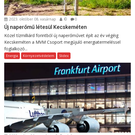
2023. október 08. vasárnap
©
0
Új naperőmű létesül Kecskeméten
Közel tízmilliárd forintból új naperőművet épít az év végéig
Kecskeméten a MVM Csoport megújuló energiatermeléssel
foglalkozó...
Energia
Környezetvédelem
Slidex