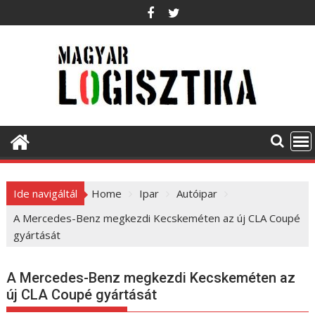
S
k
i
p
t
o
c
o
n
t
e
Ide navigáltál
Home
Ipar
Autóipar
n
t
A Mercedes-Benz megkezdi Kecskeméten az új CLA Coupé
gyártását
A Mercedes-Benz megkezdi Kecskeméten az
új CLA Coupé gyártását