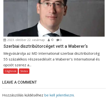
2023. október 22. vasárnap
©
0
Szerbiai disztribútorcéget vett a Waberer’s
Megvásárolja az MD International szerbiai disztribútorcég
55 százalékos részesedését a Waberer’s International és
opciót szerez a...
Céghírek
Slidex
LEAVE A COMMENT
Hozzászólás küldéséhez
be kell jelentkezni
.