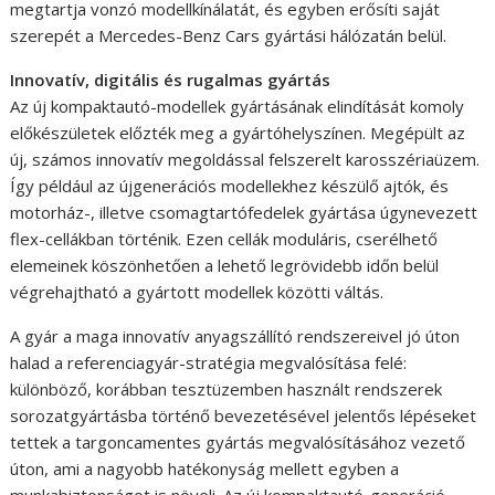
megtartja vonzó modellkínálatát, és egyben erősíti saját
szerepét a Mercedes-Benz Cars gyártási hálózatán belül.
Innovatív, digitális és rugalmas gyártás
Az új kompaktautó-modellek gyártásának elindítását komoly
előkészületek előzték meg a gyártóhelyszínen. Megépült az
új, számos innovatív megoldással felszerelt karosszériaüzem.
Így például az újgenerációs modellekhez készülő ajtók, és
motorház-, illetve csomagtartófedelek gyártása úgynevezett
flex-cellákban történik. Ezen cellák moduláris, cserélhető
elemeinek köszönhetően a lehető legrövidebb időn belül
végrehajtható a gyártott modellek közötti váltás.
A gyár a maga innovatív anyagszállító rendszereivel jó úton
halad a referenciagyár-stratégia megvalósítása felé:
különböző, korábban tesztüzemben használt rendszerek
sorozatgyártásba történő bevezetésével jelentős lépéseket
tettek a targoncamentes gyártás megvalósításához vezető
úton, ami a nagyobb hatékonyság mellett egyben a
munkabiztonságot is növeli. Az új kompaktautó-generáció