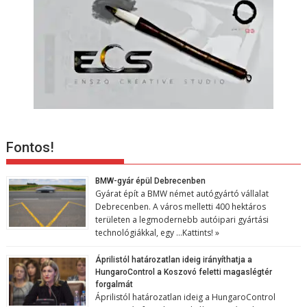
Fontos!
BMW-gyár épül Debrecenben
Gyárat épít a BMW német autógyártó vállalat
Debrecenben. A város melletti 400 hektáros
területen a legmodernebb autóipari gyártási
technológiákkal, egy …
Kattints! »
Áprilistól határozatlan ideig irányíthatja a
HungaroControl a Koszovó feletti magaslégtér
forgalmát
Áprilistól határozatlan ideig a HungaroControl