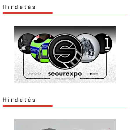
H i r d e t é s
H i r d e t é s