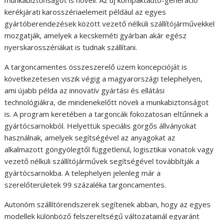
kerékjárati karosszériaelemeit például az egyes
gyártóberendezések között vezető nélküli szállítójárművekkel
mozgatják, amelyek a kecskeméti gyárban akár egész
nyerskarosszériákat is tudnak szállítani.
A targoncamentes összeszerelő üzem koncepcióját is
következetesen viszik végig a magyarországi telephelyen,
ami újabb példa az innovatív gyártási és ellátási
technológiákra, de mindenekelőtt növeli a munkabiztonságot
is. A program keretében a targoncák fokozatosan eltűnnek a
gyártócsarnokból. Helyettük speciális görgős állványokat
használnak, amelyek segítségével az anyagokat az
alkalmazott göngyölegtől függetlenül, logisztikai vonatok vagy
vezető nélküli szállítójárművek segítségével továbbítják a
gyártócsarnokba. A telephelyen jelenleg már a
szerelőterületek 99 százaléka targoncamentes.
Autonóm szállítórendszerek segítenek abban, hogy az egyes
modellek különböző felszereltségű változatainál egyaránt