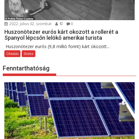
2022. július 02. szombat
©
0
Huszonötezer eurós kárt okozott a rollerét a
Spanyol lépcsőn lelökő amerikai turista
Huszonötezer eurós (9,8 millió forint) kárt okozott...
Oktatás
Slidex
Fenntarthatóság