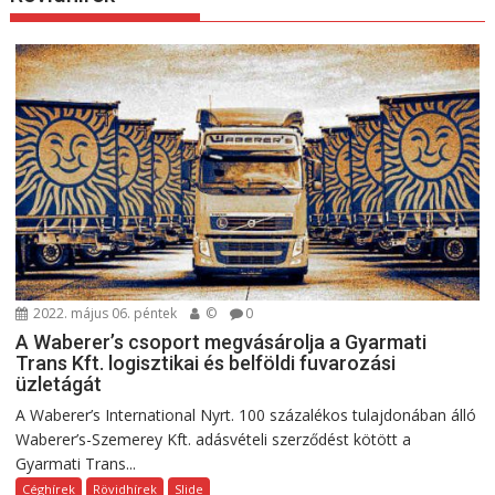
2022. május 06. péntek
©
0
A Waberer’s csoport megvásárolja a Gyarmati
Trans Kft. logisztikai és belföldi fuvarozási
üzletágát
A Waberer’s International Nyrt. 100 százalékos tulajdonában álló
Waberer’s-Szemerey Kft. adásvételi szerződést kötött a
Gyarmati Trans...
Céghírek
Rövidhírek
Slide