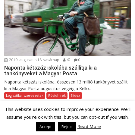
2019. augusztus 18. vasárnap
©
0
Naponta kétszáz iskolába szállítja ki a
tankönyveket a Magyar Posta
Naponta kétszáz iskolába, összesen 13 millió tankönyvet szállít
ki a Magyar Posta augusztus végéig a Kello...
Logisztikai szervezetek
Rövidhírek
Slidex
This website uses cookies to improve your experience. We'll
Lájkolni jó! :)
assume you're ok with this, but you can opt-out if you wish.
Read More
Accept
Reject