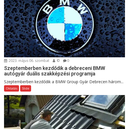
2023. május 06. szombat
©
0
Szeptemberben kezdődik a debreceni BMW
autógyár duális szakképzési programja
Szeptemberben kezdődik a BMW Group Gyár Debrecen három...
Oktatás
Slide