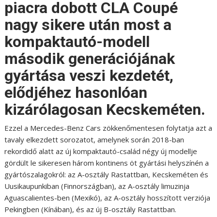
piacra dobott CLA Coupé
nagy sikere után most a
kompaktautó-modell
második generációjának
gyártása veszi kezdetét,
elődjéhez hasonlóan
kizárólagosan Kecskeméten.
Ezzel a Mercedes-Benz Cars zökkenőmentesen folytatja azt a
tavaly elkezdett sorozatot, amelynek során 2018-ban
rekordidő alatt az új kompaktautó-család négy új modellje
gördült le sikeresen három kontinens öt gyártási helyszínén a
gyártószalagokról: az A-osztály Rastattban, Kecskeméten és
Uusikaupunkiban (Finnországban), az A-osztály limuzinja
Aguascalientes-ben (Mexikó), az A-osztály hosszított verziója
Pekingben (Kínában), és az új B-osztály Rastattban.