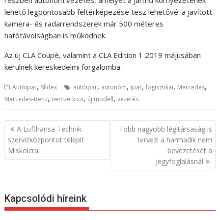
lehető legpontosabb feltérképezése tesz lehetővé: a javított
kamera- és radarrendszerek már 500 méteres
hatótávolságban is működnek.
Az új CLA Coupé, valamint a CLA Edition 1 2019 májusában
kerülnek kereskedelmi forgalomba.
,
,
,
,
,
,
Autóipar
Slidex
autóipar
autonóm
ipar
logisztikai
Mercedes
,
,
,
Mercedes-Benz
nemzetközi
új modell
vezetés
B
A Lufthansa Technik
Több nagyobb légitársaság is
e
szervizközpontot telepít
tervezi a harmadik nem
Miskolcra
bevezetését a
j
jegyfoglalásnál
e
g
y
Kapcsolódi híreink
z
é