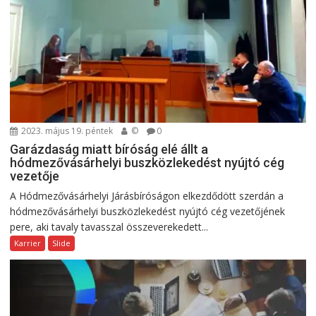
2023. május 19. péntek
©
0
Garázdaság miatt bíróság elé állt a
hódmezővásárhelyi buszközlekedést nyújtó cég
vezetője
A Hódmezővásárhelyi Járásbíróságon elkezdődött szerdán a
hódmezővásárhelyi buszközlekedést nyújtó cég vezetőjének
pere, aki tavaly tavasszal összeverekedett...
Karrier
Slide