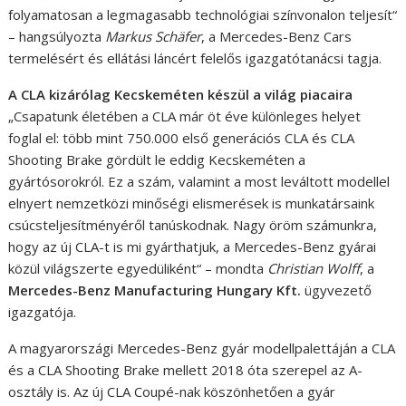
folyamatosan a legmagasabb technológiai színvonalon teljesít“
– hangsúlyozta
Markus Schäfer
, a Mercedes-Benz Cars
termelésért és ellátási láncért felelős igazgatótanácsi tagja.
A CLA kizárólag Kecskeméten készül a világ piacaira
„Csapatunk életében a CLA már öt éve különleges helyet
foglal el: több mint 750.000 első generációs CLA és CLA
Shooting Brake gördült le eddig Kecskeméten a
gyártósorokról. Ez a szám, valamint a most leváltott modellel
elnyert nemzetközi minőségi elismerések is munkatársaink
csúcsteljesítményéről tanúskodnak. Nagy öröm számunkra,
hogy az új CLA-t is mi gyárthatjuk, a Mercedes-Benz gyárai
közül világszerte egyedüliként“ – mondta
Christian Wolff
, a
Mercedes-Benz Manufacturing Hungary Kft.
ügyvezető
igazgatója.
A magyarországi Mercedes-Benz gyár modellpalettáján a CLA
és a CLA Shooting Brake mellett 2018 óta szerepel az A-
osztály is. Az új CLA Coupé-nak köszönhetően a gyár