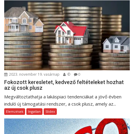
s
n
a
v
i
g
á
c
i
2023. november 19. vasárnap
©
0
ó
Fokozott keresletet, kedvező feltételeket hozhat
az új csok plusz
Megváltoztathatja a lakáspiaci tendenciákat a jövő évben
induló új támogatási rendszer, a csok plusz, amely az...
Elemzések
Ingatlan
Slidex