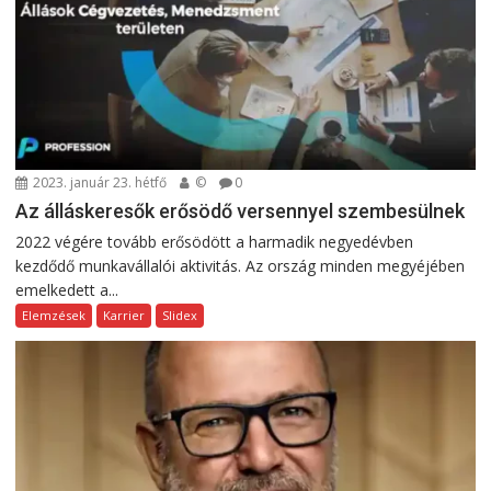
2023. január 23. hétfő
©
0
Az álláskeresők erősödő versennyel szembesülnek
2022 végére tovább erősödött a harmadik negyedévben
kezdődő munkavállalói aktivitás. Az ország minden megyéjében
emelkedett a...
Elemzések
Karrier
Slidex