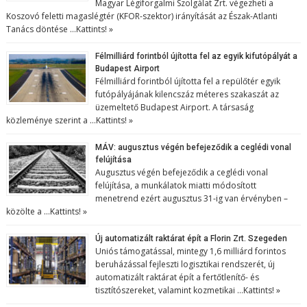
Magyar Légiforgalmi Szolgálat Zrt. végezheti a
Koszovó feletti magaslégtér (KFOR-szektor) irányítását az Észak-Atlanti
Tanács döntése …
Kattints! »
Félmilliárd forintból újította fel az egyik kifutópályát a
Budapest Airport
Félmilliárd forintból újította fel a repülőtér egyik
futópályájának kilencszáz méteres szakaszát az
üzemeltető Budapest Airport. A társaság
közleménye szerint a …
Kattints! »
MÁV: augusztus végén befejeződik a ceglédi vonal
felújítása
Augusztus végén befejeződik a ceglédi vonal
felújítása, a munkálatok miatti módosított
menetrend ezért augusztus 31-ig van érvényben –
közölte a …
Kattints! »
Új automatizált raktárat épít a Florin Zrt. Szegeden
Uniós támogatással, mintegy 1,6 milliárd forintos
beruházással fejleszti logisztikai rendszerét, új
automatizált raktárat épít a fertőtlenítő- és
tisztítószereket, valamint kozmetikai …
Kattints! »