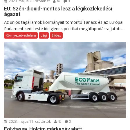
2023. május 20. szombat
©
0
EU: Szén-dioxid-mentes lesz a légiközlekedési
ágazat
Az uniós tagállamok kormányait tömörítő Tanács és az Európai
Parlament kedd este ideiglenes politikai megállapodásra jutott...
Környezetvédelem
Légi
Slidex
2023. május 11. csütörtök
©
0
Folytassa, Holcim márkanév alatt