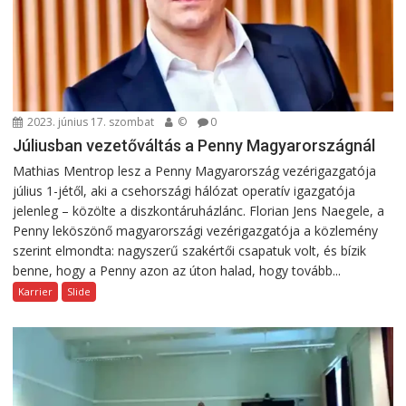
2023. június 17. szombat
©
0
Júliusban vezetőváltás a Penny Magyarországnál
Mathias Mentrop lesz a Penny Magyarország vezérigazgatója
július 1-jétől, aki a csehországi hálózat operatív igazgatója
jelenleg – közölte a diszkontáruházlánc. Florian Jens Naegele, a
Penny leköszönő magyarországi vezérigazgatója a közlemény
szerint elmondta: nagyszerű szakértői csapatuk volt, és bízik
benne, hogy a Penny azon az úton halad, hogy tovább...
Karrier
Slide