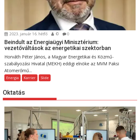
2023. január 16. hétfő
©
0
Beindult az Energiaügyi Minisztérium:
vezetőváltások az energetikai szektorban
Horváth Péter János, a Magyar Energetikai és Közmű-
szabályozási Hivatal (MEKH) eddigi elnöke az MVM Paksi
Atomerőmű...
Energia
Karrier
Slide
Oktatás