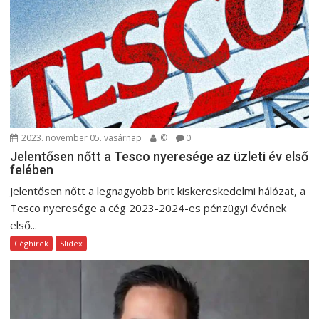
2023. november 05. vasárnap
©
0
Jelentősen nőtt a Tesco nyeresége az üzleti év első
felében
Jelentősen nőtt a legnagyobb brit kiskereskedelmi hálózat, a
Tesco nyeresége a cég 2023-2024-es pénzügyi évének
első...
Céghírek
Slidex