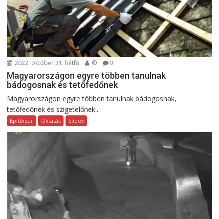
2022. október 31. hétfő
©
0
Magyarországon egyre többen tanulnak
bádogosnak és tetőfedőnek
Magyarországon egyre többen tanulnak bádogosnak,
tetőfedőnek és szigetelőnek...
Építőipar
Oktatás
Slidex