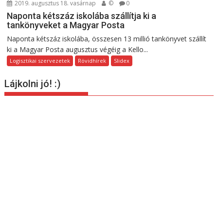
2019. augusztus 18. vasárnap
©
0
Naponta kétszáz iskolába szállítja ki a
tankönyveket a Magyar Posta
Naponta kétszáz iskolába, összesen 13 millió tankönyvet szállít
ki a Magyar Posta augusztus végéig a Kello...
Logisztikai szervezetek
Rövidhírek
Slidex
Lájkolni jó! :)