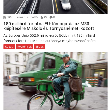
2020. január 06. hétfő
©
0
180 milliárd forintos EU-támogatás az M30
kiépítésére Miskolc és Tornyosnémeti között
Az Európai Unió 552,6 millió eurót (több mint 180 milliárd
forintot) fordít az M30-as autópálya meghosszabbítására,...
Közúti
Rövidhírek
Slidex