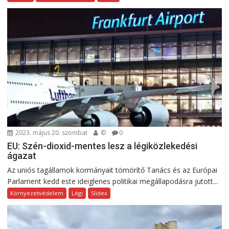
2023. május 20. szombat
©
0
EU: Szén-dioxid-mentes lesz a légiközlekedési
ágazat
Az uniós tagállamok kormányait tömörítő Tanács és az Európai
Parlament kedd este ideiglenes politikai megállapodásra jutott...
Környezetvédelem
Légi
Slidex