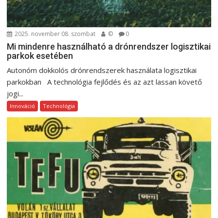
c
i
ó
2025. november 08. szombat
©
0
Mi mindenre használható a drónrendszer logisztikai
parkok esetében
Autonóm dokkolós drónrendszerek használata logisztikai
parkokban A technológia fejlődés és az azt lassan követő
jogi...
Innováció
Technológia