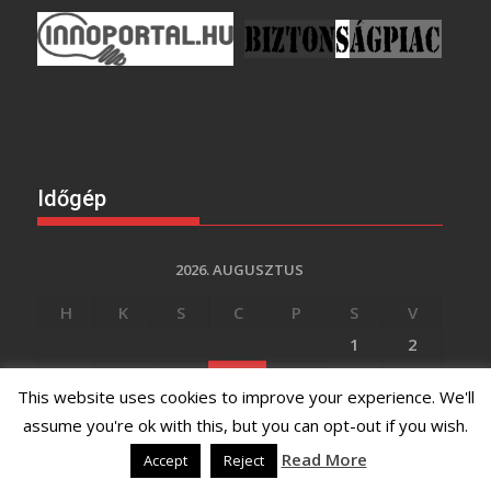
Időgép
2026. AUGUSZTUS
H
K
S
C
P
S
V
1
2
3
4
5
6
7
8
9
This website uses cookies to improve your experience. We'll
10
11
12
13
14
15
16
assume you're ok with this, but you can opt-out if you wish.
17
18
19
20
21
22
23
Read More
Accept
Reject
24
25
26
27
28
29
30