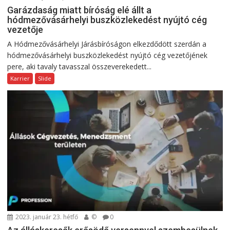
Garázdaság miatt bíróság elé állt a
hódmezővásárhelyi buszközlekedést nyújtó cég
vezetője
A Hódmezővásárhelyi Járásbíróságon elkezdődött szerdán a
hódmezővásárhelyi buszközlekedést nyújtó cég vezetőjének
pere, aki tavaly tavasszal összeverekedett...
Karrier
Slide
2023. január 23. hétfő
©
0