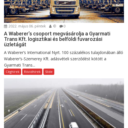
2022. május 06. péntek
©
0
A Waberer’s csoport megvásárolja a Gyarmati
Trans Kft. logisztikai és belföldi fuvarozási
üzletágát
A Waberer’s International Nyrt. 100 százalékos tulajdonában álló
Waberer’s-Szemerey Kft. adásvételi szerződést kötött a
Gyarmati Trans...
Céghírek
Rövidhírek
Slide