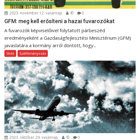
2023. november 12. vasárnap
©
0
GFM: meg kell erősíteni a hazai fuvarozókat
A fuvarozók képviselőivel folytatott párbeszéd
eredményeként a Gazdaságfejlesztési Minisztérium (GFM)
javaslatára a kormány arról döntött, hogy...
Slide
Szállítmányozás
2023. október 29. vasárnap
©
0