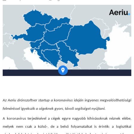
Az Aeriu drónszoftver startup a koronavírus idején ingyenes megvalósíthatósági
felméréssel igyekszik a cégeknek gyors, távoli segítséget nyújtani.
A koronavírus terjedésével a cégek egyre nagyobb kihívásoknak néznek elébe,
melyek nem csak a külső-, de a belső folyamataikat is érintik: a logisztikai