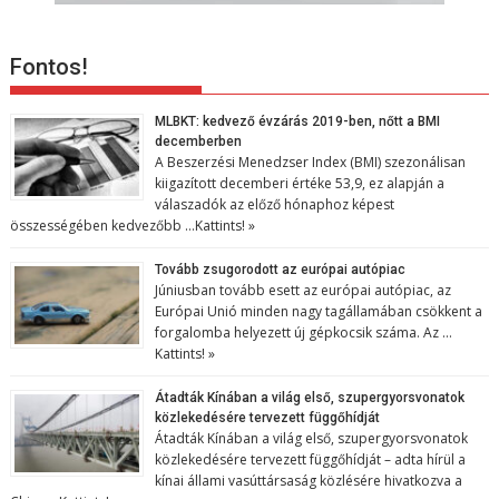
Fontos!
MLBKT: kedvező évzárás 2019-ben, nőtt a BMI
decemberben
A Beszerzési Menedzser Index (BMI) szezonálisan
kiigazított decemberi értéke 53,9, ez alapján a
válaszadók az előző hónaphoz képest
összességében kedvezőbb …
Kattints! »
Tovább zsugorodott az európai autópiac
Júniusban tovább esett az európai autópiac, az
Európai Unió minden nagy tagállamában csökkent a
forgalomba helyezett új gépkocsik száma. Az …
Kattints! »
Átadták Kínában a világ első, szupergyorsvonatok
közlekedésére tervezett függőhídját
Átadták Kínában a világ első, szupergyorsvonatok
közlekedésére tervezett függőhídját – adta hírül a
kínai állami vasúttársaság közlésére hivatkozva a