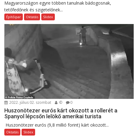
Magyarországon egyre többen tanulnak bádogosnak,
tetőfedőnek és szigetelőnek...
Építőipar
Oktatás
Slidex
2022. július 02. szombat
©
0
Huszonötezer eurós kárt okozott a rollerét a
Spanyol lépcsőn lelökő amerikai turista
Huszonötezer eurós (9,8 millió forint) kárt okozott...
Oktatás
Slidex