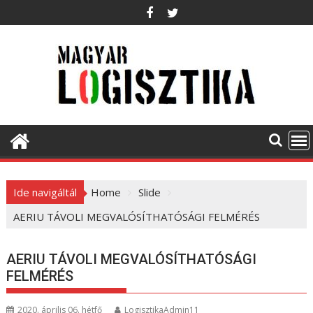
S
k
i
p
t
o
c
o
n
t
e
Ide navigáltál
Home
Slide
n
t
AERIU TÁVOLI MEGVALÓSÍTHATÓSÁGI FELMÉRÉS
AERIU TÁVOLI MEGVALÓSÍTHATÓSÁGI
FELMÉRÉS
2020. április 06. hétfő
LogisztikaAdmin11