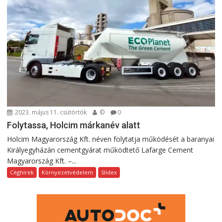
2023. május 11. csütörtök
©
0
Folytassa, Holcim márkanév alatt
Holcim Magyarország Kft. néven folytatja működését a baranyai
Királyegyházán cementgyárat működtető Lafarge Cement
Magyarország Kft. –...
Céghírek
Környezetvédelem
Slidex