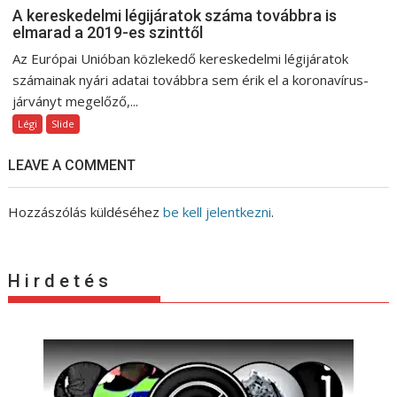
A kereskedelmi légijáratok száma továbbra is
elmarad a 2019-es szinttől
Az Európai Unióban közlekedő kereskedelmi légijáratok
számainak nyári adatai továbbra sem érik el a koronavírus-
járványt megelőző,...
Légi
Slide
LEAVE A COMMENT
Hozzászólás küldéséhez
be kell jelentkezni
.
H i r d e t é s