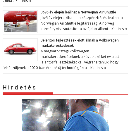
China …
Kattints! »
Jövő év elején leállhat a Norwegian Air Shuttle
Jövő év elejére kifuthat a készpénzből és leállhat a
Norwegian Air Shuttle légitársaság. A norvég
kormány visszautasította az újabb állami …
Kattints! »
Jelentős fejlesztések előtt állnak a Volkswagen
márkakereskedések
A magyarországi Volkswagen
márkakereskedéseknek a következő két év alatt
jelentős fejlesztéseket kell végrehajtaniuk, hogy
felkészüljenek a 2020-ban érkező új technológiákra …
Kattints! »
H i r d e t é s