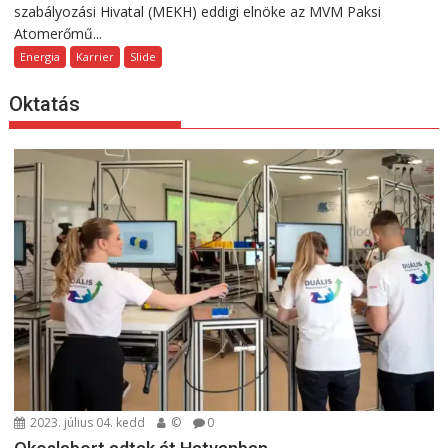
szabályozási Hivatal (MEKH) eddigi elnöke az MVM Paksi
Atomerőmű...
Energia
Karrier
Slide
Oktatás
2023. július 04. kedd
©
0