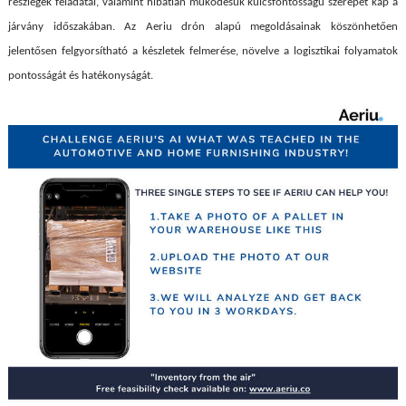
részlegek feladatai, valamint hibátlan működésük kulcsfontosságú szerepet kap a
járvány időszakában. Az Aeriu drón alapú megoldásainak köszönhetően
jelentősen felgyorsítható a készletek felmerése, növelve a logisztikai folyamatok
pontosságát és hatékonyságát.