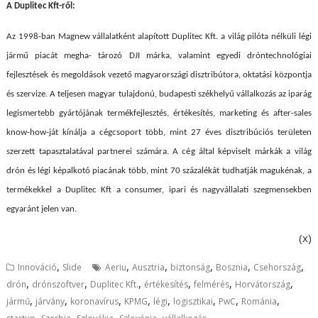
A Duplitec Kft-ről:
Az 1998-ban Magnew vállalatként alapított Duplitec Kft. a világ pilóta nélküli légi
jármű piacát megha- tározó DJI márka, valamint egyedi dróntechnológiai
fejlesztések és megoldások vezető magyarországi disztribútora, oktatási központja
és szervize. A teljesen magyar tulajdonú, budapesti székhelyű vállalkozás az iparág
legismertebb gyártójának termékfejlesztés, értékesítés, marketing és after-sales
know-how-ját kínálja a cégcsoport több, mint 27 éves disztribúciós területen
szerzett tapasztalatával partnerei számára. A cég által képviselt márkák a világ
drón és légi képalkotó piacának több, mint 70 százalékát tudhatják magukénak, a
termékekkel a Duplitec Kft a consumer, ipari és nagyvállalati szegmensekben
egyaránt jelen van.
(x)
,
,
,
,
,
,
Innováció
Slide
Aeriu
Ausztria
biztonság
Bosznia
Csehország
,
,
,
,
,
,
drón
drónszoftver
Duplitec Kft.
értékesítés
felmérés
Horvátország
,
,
,
,
,
,
,
,
jármű
járvány
koronavírus
KPMG
légi
logisztikai
PwC
Románia
,
,
,
,