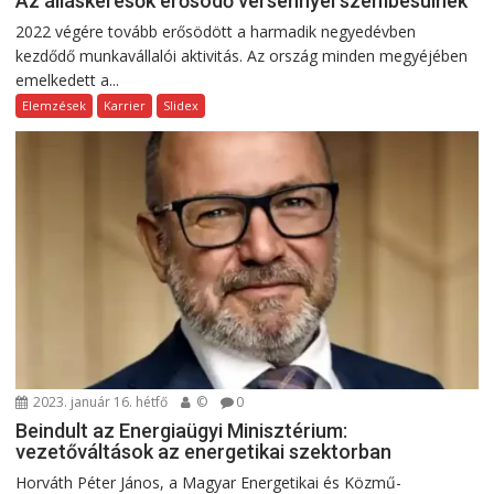
Az álláskeresők erősödő versennyel szembesülnek
2022 végére tovább erősödött a harmadik negyedévben
kezdődő munkavállalói aktivitás. Az ország minden megyéjében
emelkedett a...
Elemzések
Karrier
Slidex
2023. január 16. hétfő
©
0
Beindult az Energiaügyi Minisztérium:
vezetőváltások az energetikai szektorban
Horváth Péter János, a Magyar Energetikai és Közmű-