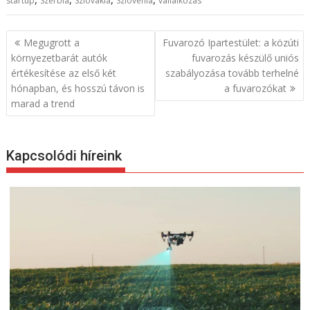
startup
Szerbia
Szlovákia
Szlovénia
vállalkozás
B
Megugrott a
Fuvarozó Ipartestület: a közúti
e
környezetbarát autók
fuvarozás készülő uniós
értékesítése az első két
szabályozása tovább terhelné
j
hónapban, és hosszú távon is
a fuvarozókat
e
marad a trend
g
y
z
Kapcsolódi híreink
é
s
n
a
v
i
g
á