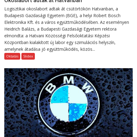
Okoslabort adtak át Hatvanban
Logisztikai okoslabort adtak át csütörtökön Hatvanban, a
Budapesti Gazdasági Egyetem (BGE), a helyi Robert Bosch
Elektronika Kft. és a város együttműködésében. Az eseményen
Heidrich Balázs, a Budapesti Gazdasági Egyetem rektora
elmondta: a Hatvani Közösségi Felsőoktatási Képzési
Központban kialakított új labor egy szimulációs helyszín,
amelynek átadása jó együttműködés, közös...
Oktatás
Slidex