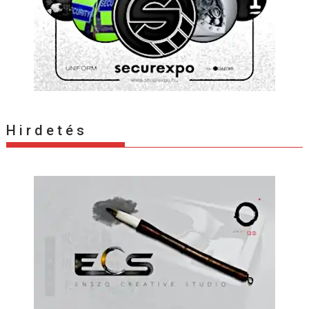
H i r d e t é s