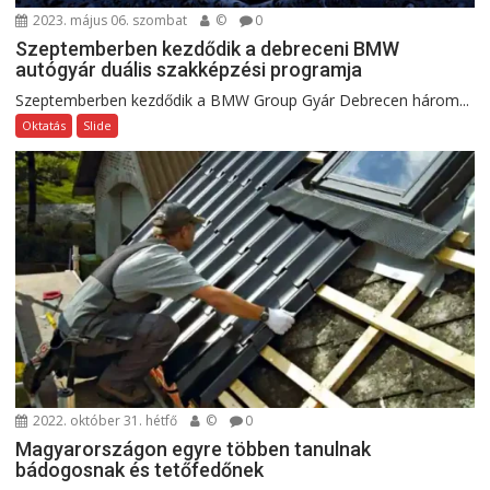
2023. május 06. szombat
©
0
Szeptemberben kezdődik a debreceni BMW
autógyár duális szakképzési programja
Szeptemberben kezdődik a BMW Group Gyár Debrecen három...
Oktatás
Slide
2022. október 31. hétfő
©
0
Magyarországon egyre többen tanulnak
bádogosnak és tetőfedőnek