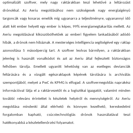
optimalizált szoftver, mely nagy raktárakban teszi lehetővé a leltározást
drónokkal. Az Aeriu megoldásához nem szükségesek nagy energiaigényű
targoncák vagy kosaras emelők míg ugyanarra a teljesítményre, ugyanannyi idő
alatt két ember helyett egy ember is képes, 99% energiamegtakarítás mellett. Az
Aeriu megoldásával kiküszöbölhetőek az emberi figyelem lankadásából adódó
hibák, a drónok nem hibáznak. A mesterséges intelligencia segítségével egy raklap
azonosítása 5 másodpercig tart. A szoftver leolvas bármilyen, a raktárakban
jelenleg is használt vonalkódot és azt az Aeriu által fejlesztett biztonságos
felhőben tárolja. Emellett ugyanitt lehetőség van az esetleges devianciák
feltárására és a vizsgált egészraklapok képének tárolására is archiválás
szempontjából, melyet a PwC és KPMG is elfogad. A szoftvermegoldás naprakész
információval látja el a raktárvezetőt és a logisztikai igazgatót, valamint minden
további releváns érintettet is készletek helyéről és mennyiségéről. Az Aeriu
megoldása mindenki által elérhető és könnyen kezelhető, kereskedelmi
forgalomban kapható, csúcstechnológiás drónok használatával teszi
hatékonyabbá a készletellenőrzési folyamatot.