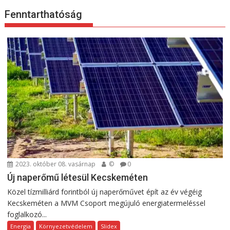
Fenntarthatóság
2023. október 08. vasárnap
©
0
Új naperőmű létesül Kecskeméten
Közel tízmilliárd forintból új naperőművet épít az év végéig
Kecskeméten a MVM Csoport megújuló energiatermeléssel
foglalkozó...
Energia
Környezetvédelem
Slidex