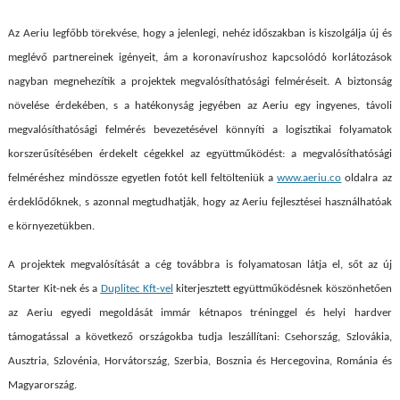
Az Aeriu legfőbb törekvése, hogy a jelenlegi, nehéz időszakban is kiszolgálja új és
meglévő partnereinek igényeit, ám a koronavírushoz kapcsolódó korlátozások
nagyban megnehezítik a projektek megvalósíthatósági felméréseit. A biztonság
növelése érdekében, s a hatékonyság jegyében az Aeriu egy ingyenes, távoli
megvalósíthatósági felmérés bevezetésével könnyíti a logisztikai folyamatok
korszerűsítésében érdekelt cégekkel az együttműködést: a megvalósíthatósági
felméréshez mindössze egyetlen fotót kell feltölteniük a
www.aeriu.co
oldalra az
érdeklődőknek, s azonnal megtudhatják, hogy az Aeriu fejlesztései használhatóak
e környezetükben.
A projektek megvalósítását a cég továbbra is folyamatosan látja el, sőt az új
Starter Kit-nek és a
Duplitec Kft-vel
kiterjesztett együttműködésnek köszönhetően
az Aeriu egyedi megoldását immár kétnapos tréninggel és helyi hardver
támogatással a következő országokba tudja leszállítani: Csehország, Szlovákia,
Ausztria, Szlovénia, Horvátország, Szerbia, Bosznia és Hercegovina, Románia és
Magyarország.