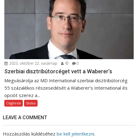
2023. október 22. vasárnap
©
0
Szerbiai disztribútorcéget vett a Waberer’s
Megvásárolja az MD International szerbiai disztribútorcég
55 százalékos részesedését a Waberer’s International és
opciót szerez a...
Céghírek
Slidex
LEAVE A COMMENT
Hozzászólás küldéséhez
be kell jelentkezni
.