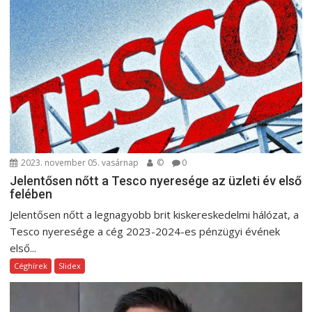
2023. november 05. vasárnap
©
0
Jelentősen nőtt a Tesco nyeresége az üzleti év első
felében
Jelentősen nőtt a legnagyobb brit kiskereskedelmi hálózat, a
Tesco nyeresége a cég 2023-2024-es pénzügyi évének
első...
Céghírek
Slidex