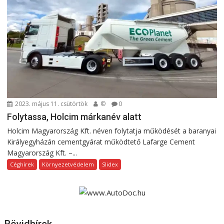
2023. május 11. csütörtök
©
0
Folytassa, Holcim márkanév alatt
Holcim Magyarország Kft. néven folytatja működését a baranyai
Királyegyházán cementgyárat működtető Lafarge Cement
Magyarország Kft. –...
Céghírek
Környezetvédelem
Slidex
Rövidhírek