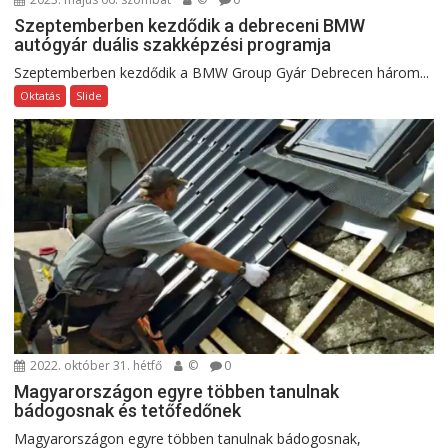
Szeptemberben kezdődik a debreceni BMW
autógyár duális szakképzési programja
Szeptemberben kezdődik a BMW Group Gyár Debrecen három...
Oktatás
Slide
2022. október 31. hétfő
©
0
Magyarországon egyre többen tanulnak
bádogosnak és tetőfedőnek
Magyarországon egyre többen tanulnak bádogosnak,