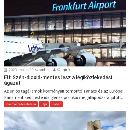
2023. május 20. szombat
©
0
EU: Szén-dioxid-mentes lesz a légiközlekedési
ágazat
Az uniós tagállamok kormányait tömörítő Tanács és az Európai
Parlament kedd este ideiglenes politikai megállapodásra jutott...
Környezetvédelem
Légi
Slidex