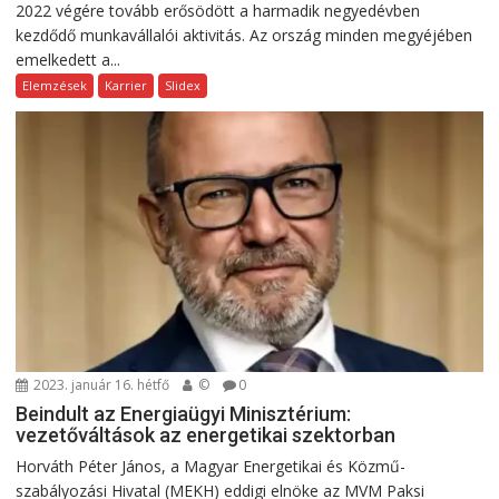
2022 végére tovább erősödött a harmadik negyedévben
kezdődő munkavállalói aktivitás. Az ország minden megyéjében
emelkedett a...
Elemzések
Karrier
Slidex
2023. január 16. hétfő
©
0
Beindult az Energiaügyi Minisztérium:
vezetőváltások az energetikai szektorban
Horváth Péter János, a Magyar Energetikai és Közmű-
szabályozási Hivatal (MEKH) eddigi elnöke az MVM Paksi