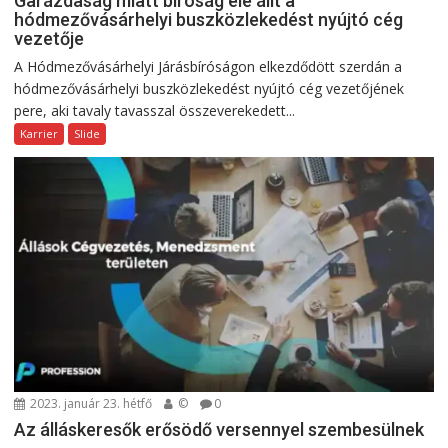
Garázdaság miatt bíróság elé állt a
hódmezővásárhelyi buszközlekedést nyújtó cég
vezetője
A Hódmezővásárhelyi Járásbíróságon elkezdődött szerdán a
hódmezővásárhelyi buszközlekedést nyújtó cég vezetőjének
pere, aki tavaly tavasszal összeverekedett...
Karrier
Slide
2023. január 23. hétfő
©
0
Az álláskeresők erősödő versennyel szembesülnek