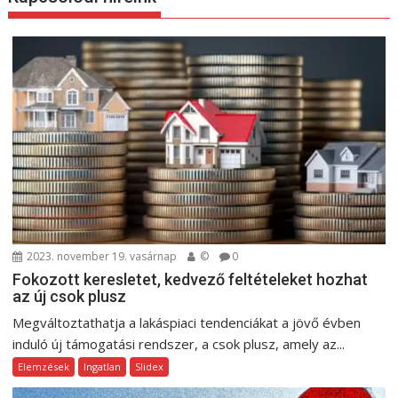
z
é
s
n
a
v
i
g
á
c
i
2023. november 19. vasárnap
©
0
ó
Fokozott keresletet, kedvező feltételeket hozhat
az új csok plusz
Megváltoztathatja a lakáspiaci tendenciákat a jövő évben
induló új támogatási rendszer, a csok plusz, amely az...
Elemzések
Ingatlan
Slidex