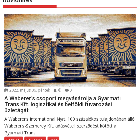
2022. május 06. péntek
©
0
A Waberer’s csoport megvásárolja a Gyarmati
Trans Kft. logisztikai és belföldi fuvarozási
üzletágát
A Waberer’s International Nyrt. 100 százalékos tulajdonában álló
Waberer’s-Szemerey Kft. adásvételi szerződést kötött a
Gyarmati Trans...
Céghírek
Rövidhírek
Slide