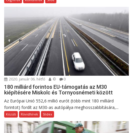
2020. január 06. hétfő
©
0
180 milliárd forintos EU-támogatás az M30
kiépítésére Miskolc és Tornyosnémeti között
Az Európai Unió 552,6 millió eurót (több mint 180 milliárd
forintot) fordít az M30-as autópálya meghosszabbítására,...
Közúti
Rövidhírek
Slidex