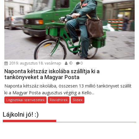
2019. augusztus 18. vasárnap
©
0
Naponta kétszáz iskolába szállítja ki a
tankönyveket a Magyar Posta
Naponta kétszáz iskolába, összesen 13 millió tankönyvet szállít
ki a Magyar Posta augusztus végéig a Kello...
Logisztikai szervezetek
Rövidhírek
Slidex
Lájkolni jó! :)