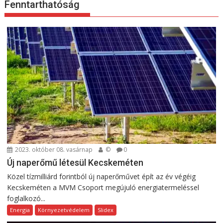
Fenntarthatóság
2023. október 08. vasárnap
©
0
Új naperőmű létesül Kecskeméten
Közel tízmilliárd forintból új naperőművet épít az év végéig
Kecskeméten a MVM Csoport megújuló energiatermeléssel
foglalkozó...
Energia
Környezetvédelem
Slidex