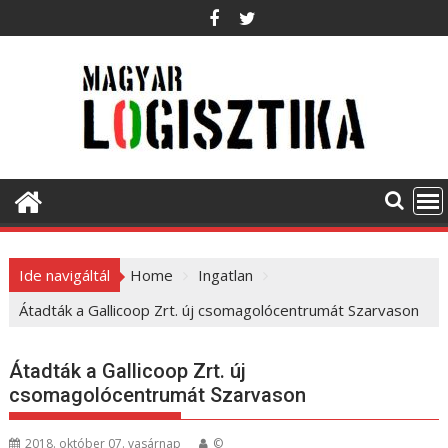
S
k
i
p
t
o
c
o
n
t
e
Ide navigáltál
Home
Ingatlan
n
t
Átadták a Gallicoop Zrt. új csomagolócentrumát Szarvason
Átadták a Gallicoop Zrt. új
csomagolócentrumát Szarvason
2018. október 07. vasárnap
©