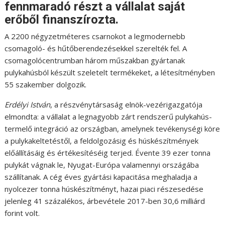
fennmaradó részt a vállalat saját
erőből finanszírozta.
A 2200 négyzetméteres csarnokot a legmodernebb
csomagoló- és hűtőberendezésekkel szerelték fel. A
csomagolócentrumban három műszakban gyártanak
pulykahúsból készült szeletelt termékeket, a létesítményben
55 szakember dolgozik.
Erdélyi István
, a részvénytársaság elnök-vezérigazgatója
elmondta: a vállalat a legnagyobb zárt rendszerű pulykahús-
termelő integráció az országban, amelynek tevékenységi köre
a pulykakeltetéstől, a feldolgozásig és húskészítmények
előállításáig és értékesítéséig terjed. Évente 39 ezer tonna
pulykát vágnak le, Nyugat-Európa valamennyi országába
szállítanak. A cég éves gyártási kapacitása meghaladja a
nyolcezer tonna húskészítményt, hazai piaci részesedése
jelenleg 41 százalékos, árbevétele 2017-ben 30,6 milliárd
forint volt.