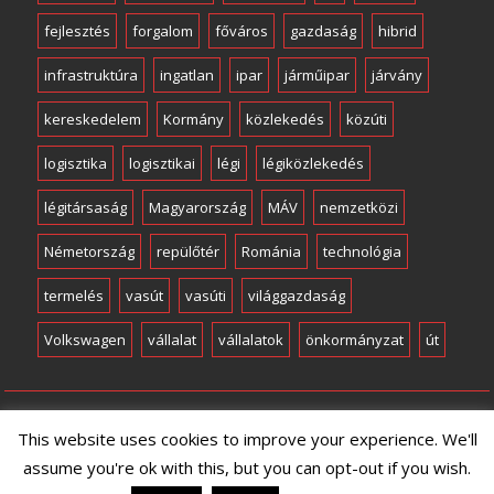
fejlesztés
forgalom
főváros
gazdaság
hibrid
infrastruktúra
ingatlan
ipar
járműipar
járvány
kereskedelem
Kormány
közlekedés
közúti
logisztika
logisztikai
légi
légiközlekedés
légitársaság
Magyarország
MÁV
nemzetközi
Németország
repülőtér
Románia
technológia
termelés
vasút
vasúti
világgazdaság
Volkswagen
vállalat
vállalatok
önkormányzat
út
Copyright © Minden jog fenntartva
This website uses cookies to improve your experience. We'll
assume you're ok with this, but you can opt-out if you wish.
Proudly powered by WordPress
|
Theme: SuperMag by
Acme