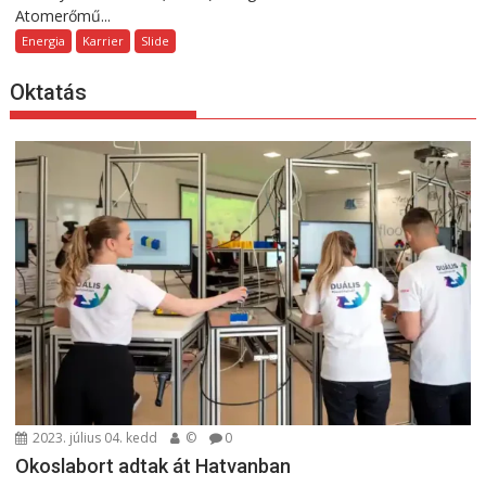
Atomerőmű...
Energia
Karrier
Slide
Oktatás
2023. július 04. kedd
©
0
Okoslabort adtak át Hatvanban