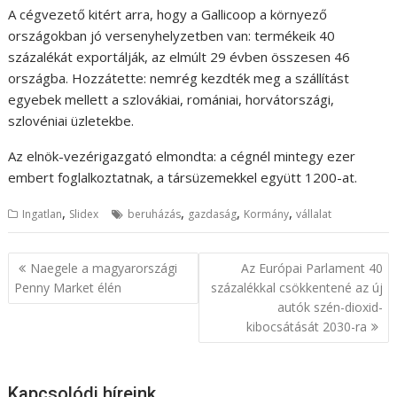
A cégvezető kitért arra, hogy a Gallicoop a környező
országokban jó versenyhelyzetben van: termékeik 40
százalékát exportálják, az elmúlt 29 évben összesen 46
országba. Hozzátette: nemrég kezdték meg a szállítást
egyebek mellett a szlovákiai, romániai, horvátországi,
szlovéniai üzletekbe.
Az elnök-vezérigazgató elmondta: a cégnél mintegy ezer
embert foglalkoztatnak, a társüzemekkel együtt 1200-at.
,
,
,
,
Ingatlan
Slidex
beruházás
gazdaság
Kormány
vállalat
B
Naegele a magyarországi
Az Európai Parlament 40
e
Penny Market élén
százalékkal csökkentené az új
autók szén-dioxid-
j
kibocsátását 2030-ra
e
g
y
Kapcsolódi híreink