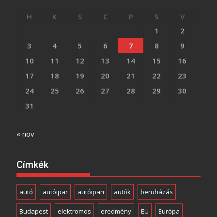
H
K
S
C
P
S
V
1
2
3
4
5
6
7
8
9
10
11
12
13
14
15
16
17
18
19
20
21
22
23
24
25
26
27
28
29
30
31
« nov
Címkék
autó
autóipar
autóipari
autók
beruházás
Budapest
elektromos
eredmény
EU
Európa