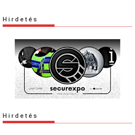
H i r d e t é s
H i r d e t é s