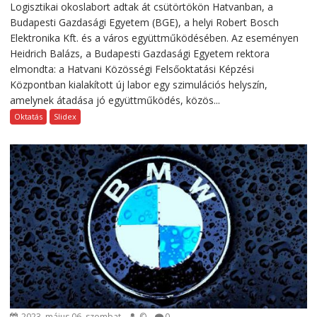
Logisztikai okoslabort adtak át csütörtökön Hatvanban, a
Budapesti Gazdasági Egyetem (BGE), a helyi Robert Bosch
Elektronika Kft. és a város együttműködésében. Az eseményen
Heidrich Balázs, a Budapesti Gazdasági Egyetem rektora
elmondta: a Hatvani Közösségi Felsőoktatási Képzési
Központban kialakított új labor egy szimulációs helyszín,
amelynek átadása jó együttműködés, közös...
Oktatás
Slidex
2023. május 06. szombat
©
0