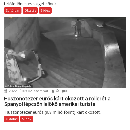
tetőfedőnek és szigetelőnek...
Építőipar
Oktatás
Slidex
2022. július 02. szombat
©
0
Huszonötezer eurós kárt okozott a rollerét a
Spanyol lépcsőn lelökő amerikai turista
Huszonötezer eurós (9,8 millió forint) kárt okozott...
Oktatás
Slidex