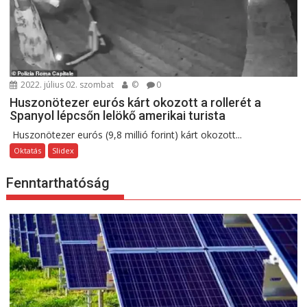
2022. július 02. szombat
©
0
Huszonötezer eurós kárt okozott a rollerét a
Spanyol lépcsőn lelökő amerikai turista
Huszonötezer eurós (9,8 millió forint) kárt okozott...
Oktatás
Slidex
Fenntarthatóság