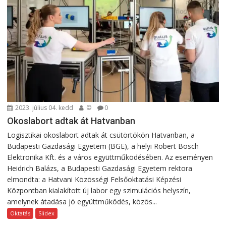
2023. július 04. kedd
©
0
Okoslabort adtak át Hatvanban
Logisztikai okoslabort adtak át csütörtökön Hatvanban, a
Budapesti Gazdasági Egyetem (BGE), a helyi Robert Bosch
Elektronika Kft. és a város együttműködésében. Az eseményen
Heidrich Balázs, a Budapesti Gazdasági Egyetem rektora
elmondta: a Hatvani Közösségi Felsőoktatási Képzési
Központban kialakított új labor egy szimulációs helyszín,
amelynek átadása jó együttműködés, közös...
Oktatás
Slidex