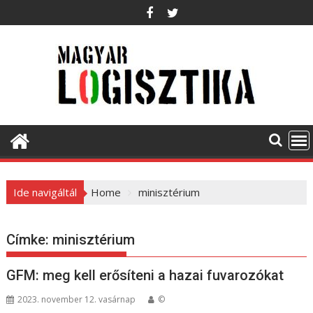
S
k
i
p
t
o
c
o
n
t
e
Ide navigáltál
Home
minisztérium
n
t
Címke:
minisztérium
GFM: meg kell erősíteni a hazai fuvarozókat
2023. november 12. vasárnap
©