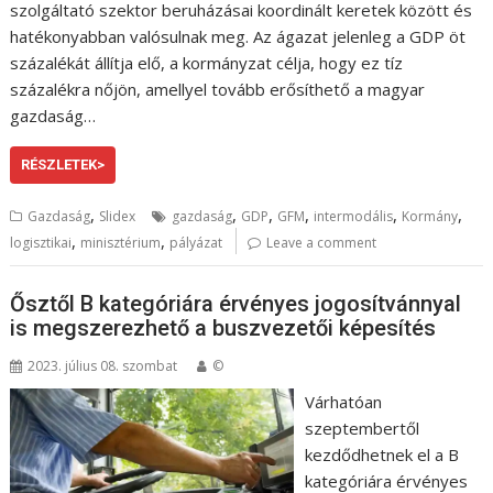
szolgáltató szektor beruházásai koordinált keretek között és
hatékonyabban valósulnak meg. Az ágazat jelenleg a GDP öt
százalékát állítja elő, a kormányzat célja, hogy ez tíz
százalékra nőjön, amellyel tovább erősíthető a magyar
gazdaság…
RÉSZLETEK>
,
,
,
,
,
,
Gazdaság
Slidex
gazdaság
GDP
GFM
intermodális
Kormány
,
,
logisztikai
minisztérium
pályázat
Leave a comment
Ősztől B kategóriára érvényes jogosítvánnyal
is megszerezhető a buszvezetői képesítés
2023. július 08. szombat
©
Várhatóan
szeptembertől
kezdődhetnek el a B
kategóriára érvényes