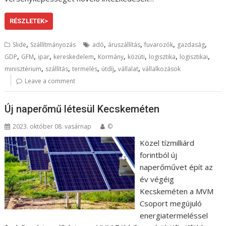
RÉSZLETEK>
,
,
,
,
,
Slide
Szállítmányozás
adó
áruszállítás
fuvarozók
gazdaság
,
,
,
,
,
,
,
,
GDP
GFM
ipar
kereskedelem
Kormány
közúti
logisztika
logisztikai
,
,
,
,
,
minisztérium
szállítás
termelés
útdíj
vállalat
vállalkozások
Leave a comment
Új naperőmű létesül Kecskeméten
2023. október 08. vasárnap
©
Közel tízmilliárd
forintból új
naperőművet épít az
év végéig
Kecskeméten a MVM
Csoport megújuló
energiatermeléssel