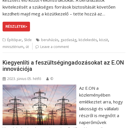
készített elő közút-rekonstrukciókat. A beruházások
kivitelezését a szükséges források biztosítását követően
kezdheti majd meg a közútkezelő – tette hozzá az…
RÉSZLETEK>
,
,
,
,
,
Építőipar
Slide
beruházás
gazdaság
közlekedés
közút
,
minisztérium
út
Leave a comment
Kiegyenlíti a feszültségingadozásokat az E.ON
innovációja
2023. június 05. hétfő
©
Az E.ON a
közleményében
emlékeztet arra, hogy
lakossági és vállalati
részről is megnőtt a
naperőművek