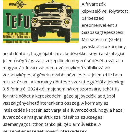
A fuvarozók
képviselőivel folytatott
párbeszéd
eredményeként a
Gazdaságfejlesztési
Minisztérium (GFM)
javaslatára a kormány
arról döntött, hogy újabb intézkedésekkel segíti a stratégiai
jelentőségű ágazat szereplőinek megerősödését, ezáltal a
magyar árufuvarozásban tevékenykedő vállalkozások
versenyképességének további növelését – jelentette be a
minisztérium. A kormány döntése szerint egyfelől a jelenlegi
3,5 forintról 2024-től majdnem háromszorosára, tehát tíz
forintra nőhet a kereskedelmi gázolaj jövedéki adójából
visszaigényelhető literenkénti összeg. A kormány az
intézkedés kapcsán azt várja el a fuvarozóktól, hogy a hazai
fuvarozók a magyar áruk szállításához szükséges
üzemanyagot itthon tankolják gépjárműveikbe. A
versenyképességet növelő intézkedések…