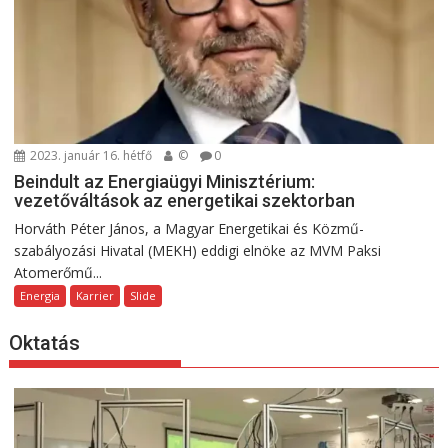
2023. január 16. hétfő
©
0
Beindult az Energiaügyi Minisztérium:
vezetőváltások az energetikai szektorban
Horváth Péter János, a Magyar Energetikai és Közmű-
szabályozási Hivatal (MEKH) eddigi elnöke az MVM Paksi
Atomerőmű...
Energia
Karrier
Slide
Oktatás