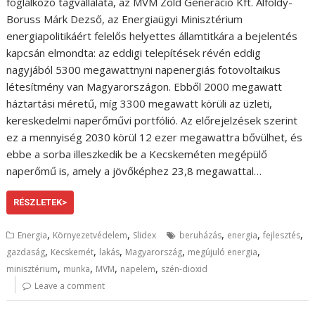
foglalkozó tagvállalata, az MVM Zöld Generáció Kft. Alföldy-
Boruss Márk Dezső, az Energiaügyi Minisztérium
energiapolitikáért felelős helyettes államtitkára a bejelentés
kapcsán elmondta: az eddigi telepítések révén eddig
nagyjából 5300 megawattnyni napenergiás fotovoltaikus
létesítmény van Magyarországon. Ebből 2000 megawatt
háztartási méretű, míg 3300 megawatt körüli az üzleti,
kereskedelmi naperőművi portfólió. Az előrejelzések szerint
ez a mennyiség 2030 körül 12 ezer megawattra bővülhet, és
ebbe a sorba illeszkedik be a Kecskeméten megépülő
naperőmű is, amely a jövőképhez 23,8 megawattal…
RÉSZLETEK>
,
,
,
,
,
Energia
Környezetvédelem
Slidex
beruházás
energia
fejlesztés
,
,
,
,
,
gazdaság
Kecskemét
lakás
Magyarország
megújuló energia
,
,
,
,
minisztérium
munka
MVM
napelem
szén-dioxid
Leave a comment