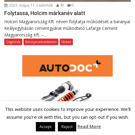
2023. május 11. csütörtök
©
0
Folytassa, Holcim márkanév alatt
Holcim Magyarország Kft. néven folytatja működését a baranyai
Királyegyházán cementgyárat működtető Lafarge Cement
Magyarország Kft. –...
Céghírek
Környezetvédelem
Slidex
This website uses cookies to improve your experience. We'll
assume you're ok with this, but you can opt-out if you wish.
Read More
Accept
Reject