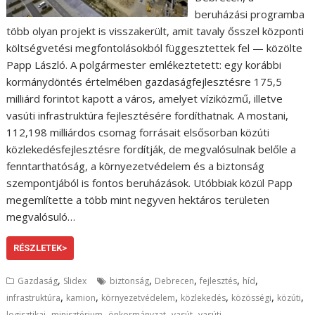
beruházási programba
több olyan projekt is visszakerült, amit tavaly ősszel központi
költségvetési megfontolásokból függesztettek fel — közölte
Papp László. A polgármester emlékeztetett: egy korábbi
kormánydöntés értelmében gazdaságfejlesztésre 175,5
milliárd forintot kapott a város, amelyet víziközmű, illetve
vasúti infrastruktúra fejlesztésére fordíthatnak. A mostani,
112,198 milliárdos csomag forrásait elsősorban közúti
közlekedésfejlesztésre fordítják, de megvalósulnak belőle a
fenntarthatóság, a környezetvédelem és a biztonság
szempontjából is fontos beruházások. Utóbbiak közül Papp
megemlítette a több mint negyven hektáros területen
megvalósuló…
RÉSZLETEK>
,
,
,
,
,
Gazdaság
Slidex
biztonság
Debrecen
fejlesztés
híd
,
,
,
,
,
,
infrastruktúra
kamion
környezetvédelem
közlekedés
közösségi
közúti
,
,
,
,
logisztikai
minisztérium
önkormányzat
vasút
vasúti