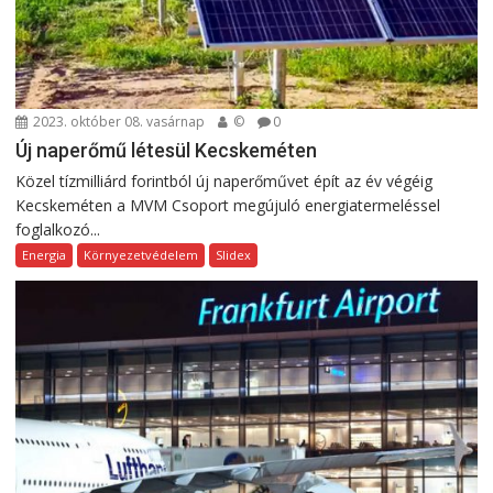
2023. október 08. vasárnap
©
0
Új naperőmű létesül Kecskeméten
Közel tízmilliárd forintból új naperőművet épít az év végéig
Kecskeméten a MVM Csoport megújuló energiatermeléssel
foglalkozó...
Energia
Környezetvédelem
Slidex