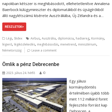
napokban kétszer is meghibásodott, ellehetetlenítve Annalena
Baerbock külügyminiszter és diplomatákból és újságírókból
álló nagylétszámú kísérete Ausztráliába, Új-Zélandra és a…
RÉSZLETEK>
,
,
,
,
,
,
Légi
Slidex
Airbus
Ausztrália
diplomácia
hadsereg
Kormány
,
,
,
,
,
légierő
légiközlekedés
meghibásodás
menetrend
minisztérium
Németország
Leave a comment
Ömlik a pénz Debrecenbe
2023. július 24. hétfő
©
Egy júliusi
kormánydöntés
értelmében újabb több
mint 112 milliárd forint
fejlesztési forrást kap
Debrecen, a