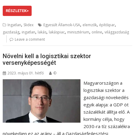
RÉSZLETEK>
,
,
,
,
Ingatlan
Slidex
Egyesült Államok-USA
elemzők
építőipar
,
,
,
,
,
,
gazdaság
ingatlan
lakás
lakáspiac
minisztérium
online
világgazdaság
Leave a comment
Növelni kell a logisztikai szektor
versenyképességét
2023. május 01. hétfő
©
Magyarországon a
logisztikai szektor a
gazdasági növekedés
egyik alapja: a GDP öt
százalékát állítja elő. A
kormány célja, hogy
2030-ra tíz százalékra
növekedjen ez az arány – áll a Gazdaságfejlesztési