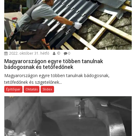
2022. október 31. hétfő
©
0
Magyarországon egyre többen tanulnak
bádogosnak és tetőfedőnek
Magyarországon egyre többen tanulnak bádogosnak,
tetőfedőnek és szigetelőnek...
Építőipar
Oktatás
Slidex