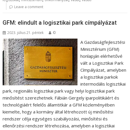
Leave a comment
GFM: elindult a logisztikai park címpályázat
2023. július 21. péntek
©
A Gazdaságfejlesztési
Minisztérium (GFM)
honlapján elérhetővé
vált a Logisztikai Park
Címpályázat, amelyben
a logisztikai parkok
intermodális logisztikai
park, regionális logisztikai park vagy helyi logisztikai park
minősítést szerezhetnek. Fábián Gergely iparpolitikáért és
technológiáért felelős államtitkár a GFM közleményében
kiemelte, hogy a kormány által létrehozott új minősítési
rendszer célja egységes szabályozási, minősítési és
ellenőrzési rendszer létrehozása, amelyben a logisztikai