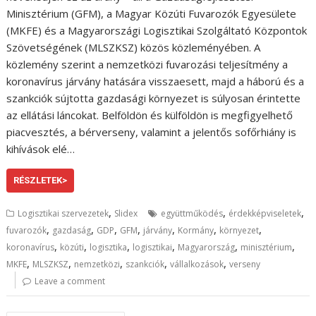
Minisztérium (GFM), a Magyar Közúti Fuvarozók Egyesülete
(MKFE) és a Magyarországi Logisztikai Szolgáltató Központok
Szövetségének (MLSZKSZ) közös közleményében. A
közlemény szerint a nemzetközi fuvarozási teljesítmény a
koronavírus járvány hatására visszaesett, majd a háború és a
szankciók sújtotta gazdasági környezet is súlyosan érintette
az ellátási láncokat. Belföldön és külföldön is megfigyelhető
piacvesztés, a bérverseny, valamint a jelentős sofőrhiány is
kihívások elé…
RÉSZLETEK>
,
,
,
Logisztikai szervezetek
Slidex
együttműködés
érdekképviseletek
,
,
,
,
,
,
,
fuvarozók
gazdaság
GDP
GFM
járvány
Kormány
környezet
,
,
,
,
,
,
koronavírus
közúti
logisztika
logisztikai
Magyarország
minisztérium
,
,
,
,
,
MKFE
MLSZKSZ
nemzetközi
szankciók
vállalkozások
verseny
Leave a comment