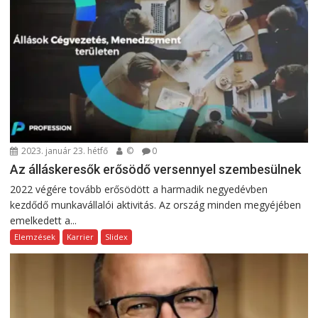
2023. január 23. hétfő
©
0
Az álláskeresők erősödő versennyel szembesülnek
2022 végére tovább erősödött a harmadik negyedévben
kezdődő munkavállalói aktivitás. Az ország minden megyéjében
emelkedett a...
Elemzések
Karrier
Slidex