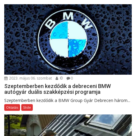
2023. május 06. szombat
©
0
Szeptemberben kezdődik a debreceni BMW
autógyár duális szakképzési programja
Szeptemberben kezdődik a BMW Group Gyár Debrecen három...
Oktatás
Slide