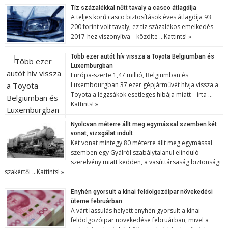
Tíz százalékkal nőtt tavaly a casco átlagdíja
A teljes körű casco biztosítások éves átlagdíja 93
200 forint volt tavaly, ez tíz százalékos emelkedés
2017-hez viszonyítva – közölte …
Kattints! »
Több ezer autót hív vissza a Toyota Belgiumban és
Luxemburgban
Európa-szerte 1,47 millió, Belgiumban és
Luxembourgban 37 ezer gépjárművét hívja vissza a
Toyota a légzsákok esetleges hibája miatt – írta …
Kattints! »
Nyolcvan méterre állt meg egymással szemben két
vonat, vizsgálat indult
Két vonat mintegy 80 méterre állt meg egymással
szemben egy Gyálról szabálytalanul elinduló
szerelvény miatt kedden, a vasúttársaság biztonsági
szakértői …
Kattints! »
Enyhén gyorsult a kínai feldolgozóipar növekedési
üteme februárban
A várt lassulás helyett enyhén gyorsult a kínai
feldolgozóipar növekedése februárban, mivel a