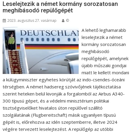
Leselejtezik a német kormány sorozatosan
meghibásodó repülőgépét
2023. augusztus 27. vasárnap
©
A lehető leghamarabb
leselejtezik a német
kormány sorozatosan
meghibásodó
repülőgépét, amelynek
újabb műszaki gondjai
miatt le kellett mondani
a külügyminiszter egyhetes körútját az indo-csendes-óceáni
térségben. A német hadsereg szóvivőjének tájékoztatása
szerint heteken belül kivonják a forgalomból az Airbus A340-
300 típusú gépet, és a védelmi minisztérium politikai
tisztségviselőket hivatalos úton repülővel szállító
szolgálatának (Flugbereitschaft) másik ugyanilyen típusú
gépét is, előrehozva az idén szeptemberre, illetve 2024
végére tervezett leselejtezést. A repülőgép az utóbbi