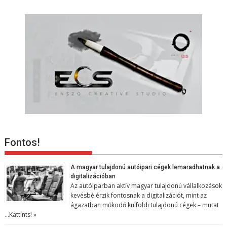
ó
Fontos!
A magyar tulajdonú autóipari cégek lemaradhatnak a
digitalizációban
Az autóiparban aktív magyar tulajdonú vállalkozások
kevésbé érzik fontosnak a digitalizációt, mint az
ágazatban működő külföldi tulajdonú cégek – mutat
…
Kattints! »