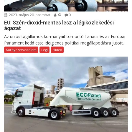
2023. május 20. szombat
©
0
EU: Szén-dioxid-mentes lesz a légiközlekedési
ágazat
Az uniós tagállamok kormányait tömörítő Tanács és az Európai
Parlament kedd este ideiglenes politikai megállapodásra jutott...
Környezetvédelem
Légi
Slidex