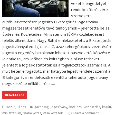
vezetői engedéllyel
rendelkezők részére
szervezett,
autóbuszvezetésre jogosító D kategóriás jogosítvány
megszerzését lehetővé tévő tanfolyamok – jelentette be az
Építési és Közlekedési Minisztérium (ÉKM) közlekedésért
felelős államtitkára. Nagy Bálint emlékeztetett, a B kategóriás
jogosítvánnyal eddig csak a C, azaz tehergépkocsi vezetésére
jogosító engedély birtokában lehetett buszvezetői képzésre
jelentkezni, ami időben és költségben is plusz terheket
jelentett a foglalkoztatottak és a foglalkoztatók számára is. A
múlt héten elfogadott, már hatályba lépett rendelet szerint a
B kategóriával rendelkezők ezentúl a teherautó-jogosítvány
megszerzése nélkül is részt…
RÉSZLETEK>
,
,
,
,
,
,
Közúti
Slidex
gazdaság
jogosítvány
kötelező
közlekedés
közúti
,
,
minisztérium
szabályozás
vállalkozások
Leave a comment