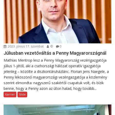
2023. június 17. szombat
©
0
Júliusban vezetőváltás a Penny Magyarországnál
Mathias Mentrop lesz a Penny Magyarország vezérigazgatója
július 1-jétől, aki a csehországi hálózat operatív igazgatója
jelenleg – közölte a diszkontáruházlánc. Florian Jens Naegele, a
Penny leköszönő magyarországi vezérigazgatója a közlemény
szerint elmondta: nagyszerű szakértői csapatuk volt, és bízik
benne, hogy a Penny azon az úton halad, hogy tovább...
Karrier
Slide