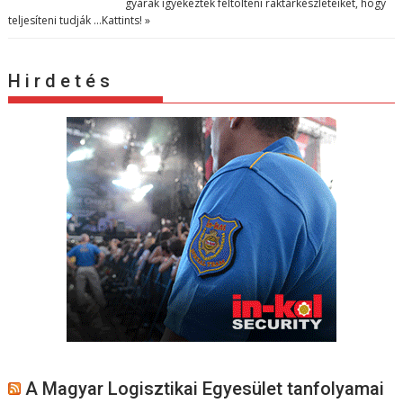
gyárak igyekeztek feltölteni raktárkészleteiket, hogy
teljesíteni tudják …
Kattints! »
H i r d e t é s
A Magyar Logisztikai Egyesület tanfolyamai