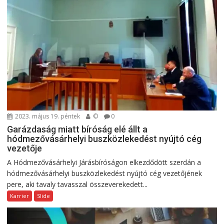
2023. május 19. péntek
©
0
Garázdaság miatt bíróság elé állt a
hódmezővásárhelyi buszközlekedést nyújtó cég
vezetője
A Hódmezővásárhelyi Járásbíróságon elkezdődött szerdán a
hódmezővásárhelyi buszközlekedést nyújtó cég vezetőjének
pere, aki tavaly tavasszal összeverekedett...
Karrier
Slide