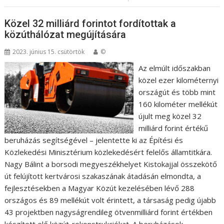
Közel 32 milliárd forintot fordítottak a
közúthálózat megújítására
2023. június 15. csütörtök
©
Az elmúlt időszakban
közel ezer kilométernyi
országút és több mint
160 kilométer mellékút
újult meg közel 32
milliárd forint értékű
beruházás segítségével – jelentette ki az Építési és
Közlekedési Minisztérium közlekedésért felelős államtitkára.
Nagy Bálint a borsodi megyeszékhelyet Kistokajjal összekötő
út felújított kertvárosi szakaszának átadásán elmondta, a
fejlesztésekben a Magyar Közút kezelésében lévő 288
országos és 89 mellékút volt érintett, a társaság pedig újabb
43 projektben nagyságrendileg ötvenmilliárd forint értékben