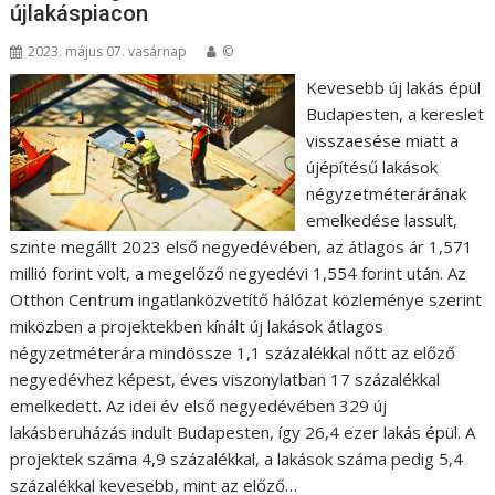
újlakáspiacon
2023. május 07. vasárnap
©
Kevesebb új lakás épül
Budapesten, a kereslet
visszaesése miatt a
újépítésű lakások
négyzetméterárának
emelkedése lassult,
szinte megállt 2023 első negyedévében, az átlagos ár 1,571
millió forint volt, a megelőző negyedévi 1,554 forint után. Az
Otthon Centrum ingatlanközvetítő hálózat közleménye szerint
miközben a projektekben kínált új lakások átlagos
négyzetméterára mindössze 1,1 százalékkal nőtt az előző
negyedévhez képest, éves viszonylatban 17 százalékkal
emelkedett. Az idei év első negyedévében 329 új
lakásberuházás indult Budapesten, így 26,4 ezer lakás épül. A
projektek száma 4,9 százalékkal, a lakások száma pedig 5,4
százalékkal kevesebb, mint az előző…