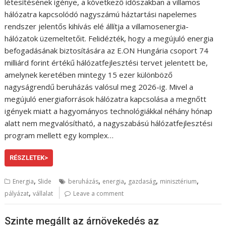
létesítésének igénye, a következő időszakban a villamos
hálózatra kapcsolódó nagyszámú háztartási napelemes
rendszer jelentős kihívás elé állítja a villamosenergia-
hálózatok üzemeltetőit. Felidézték, hogy a megújuló energia
befogadásának biztosítására az E.ON Hungária csoport 74
milliárd forint értékű hálózatfejlesztési tervet jelentett be,
amelynek keretében mintegy 15 ezer különböző
nagyságrendű beruházás valósul meg 2026-ig. Mivel a
megújuló energiaforrások hálózatra kapcsolása a megnőtt
igények miatt a hagyományos technológiákkal néhány hónap
alatt nem megvalósítható, a nagyszabású hálózatfejlesztési
program mellett egy komplex…
RÉSZLETEK>
,
,
,
,
,
Energia
Slide
beruházás
energia
gazdaság
minisztérium
,
pályázat
vállalat
Leave a comment
Szinte megállt az árnövekedés az