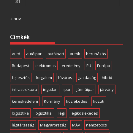
31
« nov
Címkék
autó
autóipar
autóipari
autók
beruházás
Budapest
elektromos
eredmény
EU
Európa
fejlesztés
forgalom
főváros
gazdaság
hibrid
infrastruktúra
ingatlan
ipar
járműipar
járvány
kereskedelem
Kormány
közlekedés
közúti
logisztika
logisztikai
légi
légiközlekedés
légitársaság
Magyarország
MÁV
nemzetközi