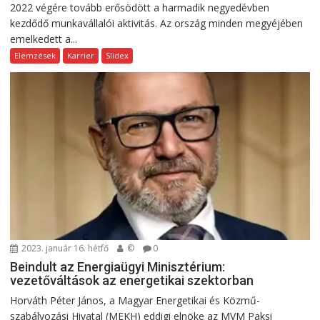
2022 végére tovább erősödött a harmadik negyedévben
kezdődő munkavállalói aktivitás. Az ország minden megyéjében
emelkedett a...
Elemzések
Karrier
Slidex
2023. január 16. hétfő
©
0
Beindult az Energiaügyi Minisztérium:
vezetőváltások az energetikai szektorban
Horváth Péter János, a Magyar Energetikai és Közmű-
szabályozási Hivatal (MEKH) eddigi elnöke az MVM Paksi