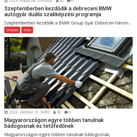
2023. május 06. szombat
©
0
Szeptemberben kezdődik a debreceni BMW
autógyár duális szakképzési programja
Szeptemberben kezdődik a BMW Group Gyár Debrecen három...
Oktatás
Slide
2022. október 31. hétfő
©
0
Magyarországon egyre többen tanulnak
bádogosnak és tetőfedőnek
Magyarországon egyre többen tanulnak bádogosnak,