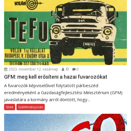
2023. november 12. vasárnap
©
0
GFM: meg kell erősíteni a hazai fuvarozókat
A fuvarozók képviselőivel folytatott párbeszéd
eredményeként a Gazdaságfejlesztési Minisztérium (GFM)
javaslatára a kormány arról döntött, hogy...
Slide
Szállítmányozás