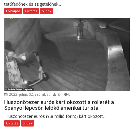
tetőfedőnek és szigetelőnek...
Építőipar
Oktatás
Slidex
2022. július 02. szombat
©
0
Huszonötezer eurós kárt okozott a rollerét a
Spanyol lépcsőn lelökő amerikai turista
Huszonötezer eurós (9,8 millió forint) kárt okozott...
Oktatás
Slidex