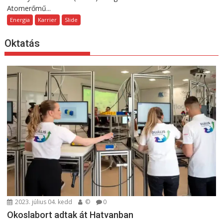
Atomerőmű...
Energia
Karrier
Slide
Oktatás
2023. július 04. kedd
©
0
Okoslabort adtak át Hatvanban