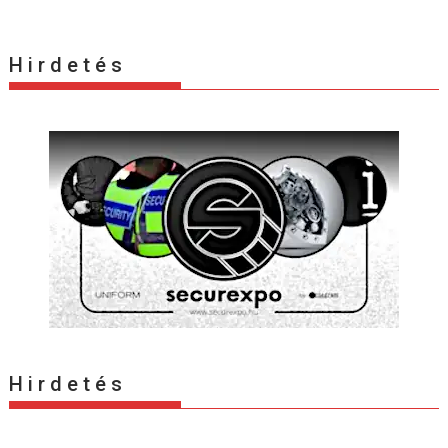
H i r d e t é s
H i r d e t é s