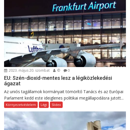
2023. május 20. szombat
©
0
EU: Szén-dioxid-mentes lesz a légiközlekedési
ágazat
Az uniós tagállamok kormányait tömörítő Tanács és az Európai
Parlament kedd este ideiglenes politikai megállapodásra jutott...
Környezetvédelem
Légi
Slidex