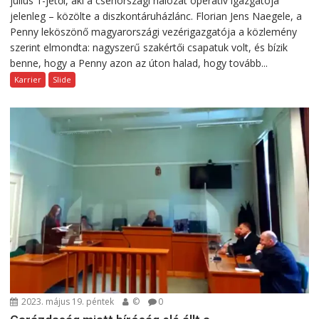
július 1-jétől, aki a csehországi hálózat operatív igazgatója
jelenleg – közölte a diszkontáruházlánc. Florian Jens Naegele, a
Penny leköszönő magyarországi vezérigazgatója a közlemény
szerint elmondta: nagyszerű szakértői csapatuk volt, és bízik
benne, hogy a Penny azon az úton halad, hogy tovább...
Karrier
Slide
2023. május 19. péntek
©
0