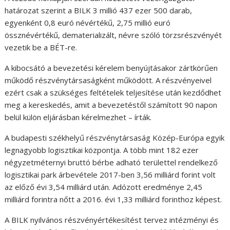
határozat szerint a BILK 3 millió 437 ezer 500 darab,
egyenként 0,8 euró névértékű, 2,75 millió euró
össznévértékű, dematerializált, névre szóló törzsrészvényét
vezetik be a BÉT-re.
A kibocsátó a bevezetési kérelem benyújtásakor zártkörűen
működő részvénytársaságként működött. A részvényeivel
ezért csak a szükséges feltételek teljesítése után kezdődhet
meg a kereskedés, amit a bevezetéstől számított 90 napon
belül külön eljárásban kérelmezhet – írták.
A budapesti székhelyű részvénytársaság Közép-Európa egyik
legnagyobb logisztikai központja. A több mint 182 ezer
négyzetméternyi bruttó bérbe adható területtel rendelkező
logisztikai park árbevétele 2017-ben 3,56 milliárd forint volt
az előző évi 3,54 milliárd után. Adózott eredménye 2,45
milliárd forintra nőtt a 2016. évi 1,33 milliárd forinthoz képest.
A BILK nyilvános részvényértékesítést tervez intézményi és