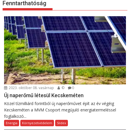
Fenntarthatóság
2023. október 08. vasárnap
©
0
Új naperőmű létesül Kecskeméten
Közel tízmilliárd forintból új naperőművet épít az év végéig
Kecskeméten a MVM Csoport megújuló energiatermeléssel
foglalkozó...
Energia
Környezetvédelem
Slidex