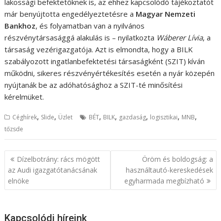
lakossági befektetőknek is, az ehhez kapcsolódó tájékoztatót
már benyújtotta engedélyeztetésre a
Magyar Nemzeti
Bankhoz
, és folyamatban van a nyilvános
részvénytársasággá alakulás is – nyilatkozta
Wáberer Lívia
, a
társaság vezérigazgatója. Azt is elmondta, hogy a BILK
szabályozott ingatlanbefektetési társaságként (SZIT) kíván
működni, sikeres részvényértékesítés esetén a nyár közepén
nyújtanák be az adóhatósághoz a SZIT-té minősítési
kérelmüket.
,
,
,
,
,
,
,
Céghírek
Slide
Üzlet
BÉT
BILK
gazdaság
logisztikai
MNB
tőzsde
B
Dízelbotrány: rács mögött
Öröm és boldogság: a
e
az Audi igazgatótanácsának
használtautó-kereskedések
elnöke
egyharmada megbízható
j
e
g
Kapcsolódi híreink