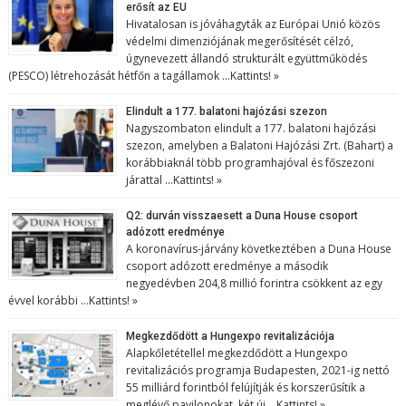
erősít az EU
Hivatalosan is jóváhagyták az Európai Unió közös
védelmi dimenziójának megerősítését célzó,
úgynevezett állandó strukturált együttműködés
(PESCO) létrehozását hétfőn a tagállamok …
Kattints! »
Elindult a 177. balatoni hajózási szezon
Nagyszombaton elindult a 177. balatoni hajózási
szezon, amelyben a Balatoni Hajózási Zrt. (Bahart) a
korábbiaknál több programhajóval és főszezoni
járattal …
Kattints! »
Q2: durván visszaesett a Duna House csoport
adózott eredménye
A koronavírus-járvány következtében a Duna House
csoport adózott eredménye a második
negyedévben 204,8 millió forintra csökkent az egy
évvel korábbi …
Kattints! »
Megkezdődött a Hungexpo revitalizációja
Alapkőletétellel megkezdődött a Hungexpo
revitalizációs programja Budapesten, 2021-ig nettó
55 milliárd forintból felújítják és korszerűsítik a
meglévő pavilonokat, két új …
Kattints! »