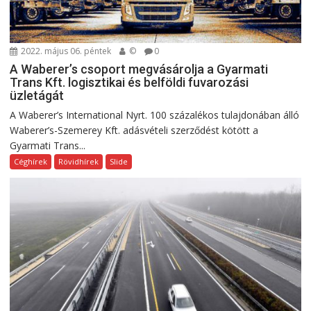
2022. május 06. péntek
©
0
A Waberer’s csoport megvásárolja a Gyarmati
Trans Kft. logisztikai és belföldi fuvarozási
üzletágát
A Waberer’s International Nyrt. 100 százalékos tulajdonában álló
Waberer’s-Szemerey Kft. adásvételi szerződést kötött a
Gyarmati Trans...
Céghírek
Rövidhírek
Slide