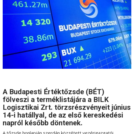
A Budapesti Értéktőzsde (BÉT)
fölveszi a terméklistájára a BILK
Logisztikai Zrt. törzsrészvényeit június
14-i hatállyal, de az első kereskedési
napról később döntenek.
A tőzsde honlapján szerdán közzétett vezérigazgatói