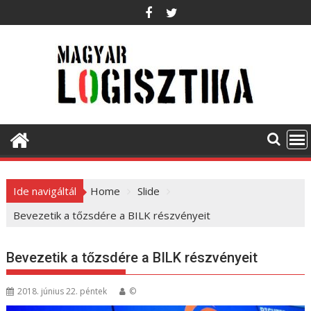
S
k
i
p
t
o
c
o
n
t
e
Ide navigáltál
Home
Slide
n
t
Bevezetik a tőzsdére a BILK részvényeit
Bevezetik a tőzsdére a BILK részvényeit
2018. június 22. péntek
©