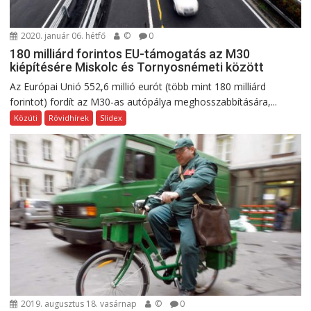
2020. január 06. hétfő
©
0
180 milliárd forintos EU-támogatás az M30
kiépítésére Miskolc és Tornyosnémeti között
Az Európai Unió 552,6 millió eurót (több mint 180 milliárd
forintot) fordít az M30-as autópálya meghosszabbítására,...
Közúti
Rövidhírek
Slidex
2019. augusztus 18. vasárnap
©
0