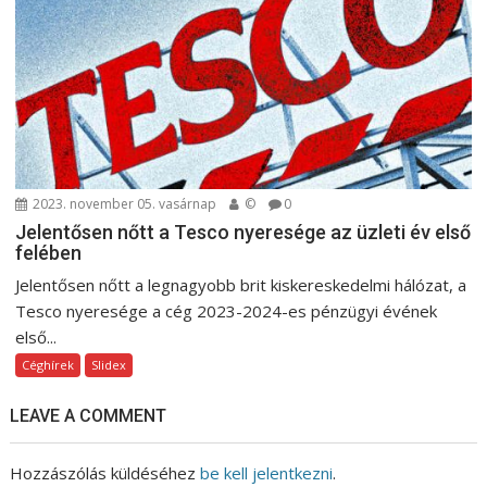
2023. november 05. vasárnap
©
0
Jelentősen nőtt a Tesco nyeresége az üzleti év első
felében
Jelentősen nőtt a legnagyobb brit kiskereskedelmi hálózat, a
Tesco nyeresége a cég 2023-2024-es pénzügyi évének
első...
Céghírek
Slidex
LEAVE A COMMENT
Hozzászólás küldéséhez
be kell jelentkezni
.