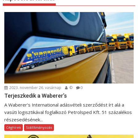
y
z
é
s
n
a
v
i
g
á
c
2023. november 26. vasárnap
©
0
i
Terjeszkedik a Waberer’s
ó
A Waberer’s International adásvételi szerződést írt alá a
vasúti logisztikával foglalkozó Petrolsped Kft. 51 százalékos
részesedésének...
Céghírek
Szállítmányozás