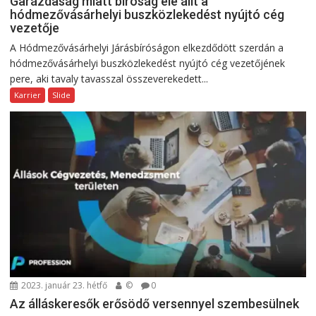
Garázdaság miatt bíróság elé állt a
hódmezővásárhelyi buszközlekedést nyújtó cég
vezetője
A Hódmezővásárhelyi Járásbíróságon elkezdődött szerdán a
hódmezővásárhelyi buszközlekedést nyújtó cég vezetőjének
pere, aki tavaly tavasszal összeverekedett...
Karrier
Slide
2023. január 23. hétfő
©
0
Az álláskeresők erősödő versennyel szembesülnek