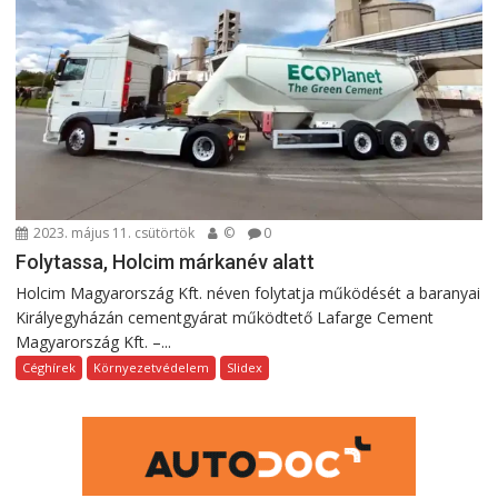
2023. május 11. csütörtök
©
0
Folytassa, Holcim márkanév alatt
Holcim Magyarország Kft. néven folytatja működését a baranyai
Királyegyházán cementgyárat működtető Lafarge Cement
Magyarország Kft. –...
Céghírek
Környezetvédelem
Slidex