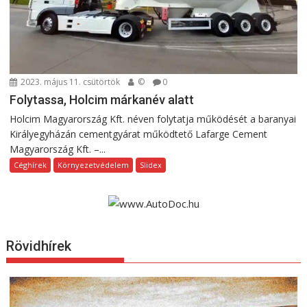
2023. május 11. csütörtök
©
0
Folytassa, Holcim márkanév alatt
Holcim Magyarország Kft. néven folytatja működését a baranyai
Királyegyházán cementgyárat működtető Lafarge Cement
Magyarország Kft. –...
Céghírek
Környezetvédelem
Slidex
Rövidhírek