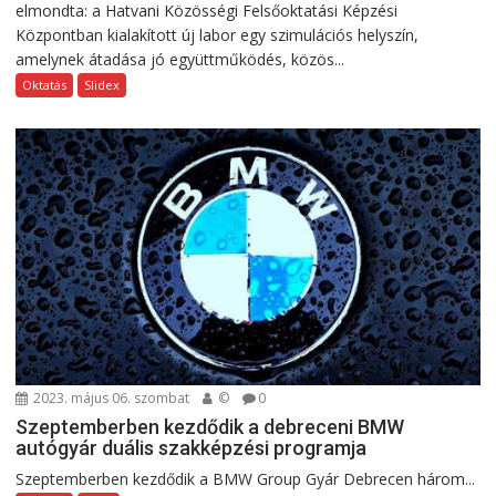
elmondta: a Hatvani Közösségi Felsőoktatási Képzési
Központban kialakított új labor egy szimulációs helyszín,
amelynek átadása jó együttműködés, közös...
Oktatás
Slidex
2023. május 06. szombat
©
0
Szeptemberben kezdődik a debreceni BMW
autógyár duális szakképzési programja
Szeptemberben kezdődik a BMW Group Gyár Debrecen három...