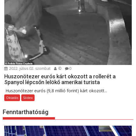
2022. július 02. szombat
©
0
Huszonötezer eurós kárt okozott a rollerét a
Spanyol lépcsőn lelökő amerikai turista
Huszonötezer eurós (9,8 millió forint) kárt okozott...
Oktatás
Slidex
Fenntarthatóság