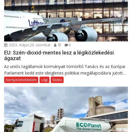
2023. május 20. szombat
©
0
EU: Szén-dioxid-mentes lesz a légiközlekedési
ágazat
Az uniós tagállamok kormányait tömörítő Tanács és az Európai
Parlament kedd este ideiglenes politikai megállapodásra jutott...
Környezetvédelem
Légi
Slidex