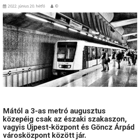
2022. június 20. hétfő
©
Mától a 3-as metró augusztus
közepéig csak az északi szakaszon,
vagyis Újpest-központ és Göncz Árpád
városközpont között jár.