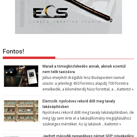
Fontos!
Marad a tömegközlekedés annak, akinek ezentúl
nem telik taxizásra
Július elsejétől drágább lesz Budapesten taxival
utazni: a jelenlegi 450 forintos alapdíj 700 forintra
emelkedik, a kilométerdíj húsz forinttal, a …
Kattints! »
Elemzők: nyolcéves rekord dőlt meg tavaly
lakásépítésben
Nyolcéves rekord dőlt meg tavaly lakásépítésben, de
még így sem érte el a lakásállomány megújításához
szükséges mértéket. Az új lakások …
Kattints! »
Javított második negyedéves német GDP-növekedési