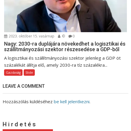
2023. október 15. vasárnap
©
0
Nagy: 2030-ra duplájára növekedhet a logisztikai és
szállítmányozási szektor részesedése a GDP-ből
A logisztikai és szállítmányozási szektor jelenleg a GDP öt
százalékát állítja elő, amely 2030-ra tíz százalékra...
Gazdaság
Slide
LEAVE A COMMENT
Hozzászólás küldéséhez
be kell jelentkezni
.
H i r d e t é s