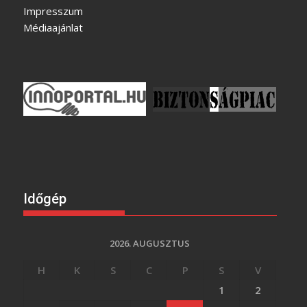
Impresszum
Médiaajánlat
Időgép
2026. AUGUSZTUS
H
K
S
C
P
S
V
1
2