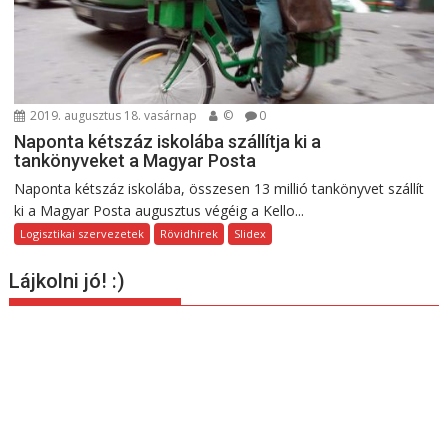
2019. augusztus 18. vasárnap
©
0
Naponta kétszáz iskolába szállítja ki a
tankönyveket a Magyar Posta
Naponta kétszáz iskolába, összesen 13 millió tankönyvet szállít
ki a Magyar Posta augusztus végéig a Kello...
Logisztikai szervezetek
Rövidhírek
Slidex
Lájkolni jó! :)