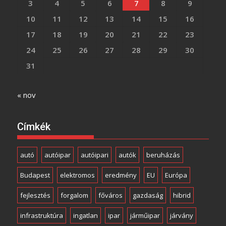
3
4
5
6
7
8
9
10
11
12
13
14
15
16
17
18
19
20
21
22
23
24
25
26
27
28
29
30
31
« nov
Címkék
autó
autóipar
autóipari
autók
beruházás
Budapest
elektromos
eredmény
EU
Európa
fejlesztés
forgalom
főváros
gazdaság
hibrid
infrastruktúra
ingatlan
ipar
járműipar
járvány