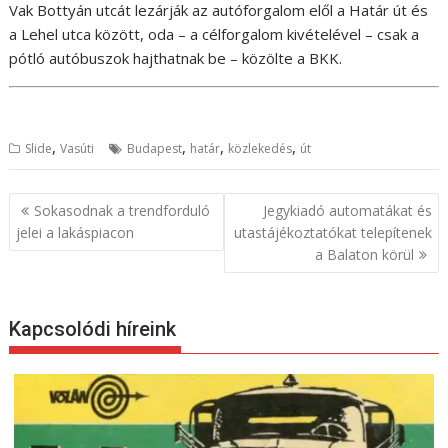
Vak Bottyán utcát lezárják az autóforgalom elől a Határ út és
a Lehel utca között, oda – a célforgalom kivételével – csak a
pótló autóbuszok hajthatnak be – közölte a BKK.
,
,
,
,
Slide
Vasúti
Budapest
határ
közlekedés
út
B
Sokasodnak a trendforduló
Jegykiadó automatákat és
e
jelei a lakáspiacon
utastájékoztatókat telepítenek
a Balaton körül
j
e
g
Kapcsolódi híreink
y
z
é
s
n