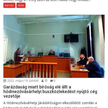
Karrier
Slide
2023. május 19. péntek
©
0
Garázdaság miatt bíróság elé állt a
hódmezővásárhelyi buszközlekedést nyújtó cég
vezetője
A Hódmezővásárhelyi Járásbíróságon elkezdődött szerdán a