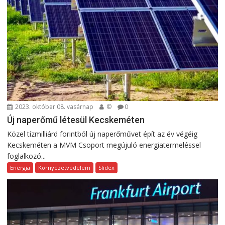
2023. október 08. vasárnap
©
0
Új naperőmű létesül Kecskeméten
Közel tízmilliárd forintból új naperőművet épít az év végéig
Kecskeméten a MVM Csoport megújuló energiatermeléssel
foglalkozó...
Energia
Környezetvédelem
Slidex