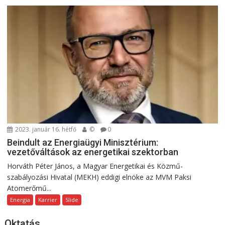
2023. január 16. hétfő
©
0
Beindult az Energiaügyi Minisztérium:
vezetőváltások az energetikai szektorban
Horváth Péter János, a Magyar Energetikai és Közmű-
szabályozási Hivatal (MEKH) eddigi elnöke az MVM Paksi
Atomerőmű...
Energia
Karrier
Slide
Oktatás