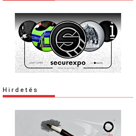
H i r d e t é s