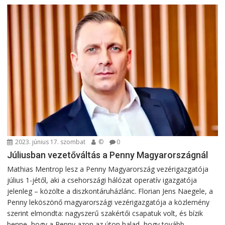
2023. június 17. szombat
©
0
Júliusban vezetőváltás a Penny Magyarországnál
Mathias Mentrop lesz a Penny Magyarország vezérigazgatója
július 1-jétől, aki a csehországi hálózat operatív igazgatója
jelenleg – közölte a diszkontáruházlánc. Florian Jens Naegele, a
Penny leköszönő magyarországi vezérigazgatója a közlemény
szerint elmondta: nagyszerű szakértői csapatuk volt, és bízik
benne, hogy a Penny azon az úton halad, hogy tovább...