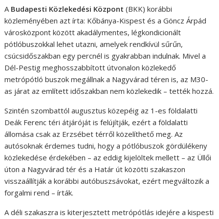
A
Budapesti Közlekedési Központ
(BKK) korábbi
közleményében azt írta: Kőbánya-Kispest és a Göncz Árpád
városközpont között akadálymentes, légkondicionált
pótlóbuszokkal lehet utazni, amelyek rendkívül sűrűn,
csúcsidőszakban egy percnél is gyakrabban indulnak. Mivel a
Dél-Pestig meghosszabbított útvonalon közlekedő
metrópótló buszok megállnak a Nagyvárad téren is, az M30-
as járat az említett időszakban nem közlekedik – tették hozzá.
Szintén szombattól augusztus közepéig az 1-es földalatti
Deák Ferenc téri átjáróját is felújítják, ezért a földalatti
állomása csak az Erzsébet térről közelíthető meg. Az
autósoknak érdemes tudni, hogy a pótlóbuszok gördülékeny
közlekedése érdekében – az eddig kijelöltek mellett – az Üllői
úton a Nagyvárad tér és a Határ út közötti szakaszon
visszaállítják a korábbi autóbuszsávokat, ezért megváltozik a
forgalmi rend – írták.
A déli szakaszra is kiterjesztett metrópótlás idejére a kispesti