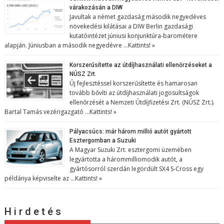
várakozásán a DIW
Javultak a német gazdaság második negyedéves
növekedési kilátásai a DIW Berlin gazdasági
kutatóintézet júniusi konjunktúra-barométere
alapján. Júniusban a második negyedévre …
Kattints! »
Korszerűsítette az útdíjhasználati ellenőrzéseket a
NÚSZ Zrt.
Új fejlesztéssel korszerűsítette és hamarosan
tovább bővíti az útdíjhasználati jogosultságok
ellenőrzését a Nemzeti Útdíjfizetési Zrt. (NÚSZ Zrt.).
Bartal Tamás vezérigazgató …
Kattints! »
Pályacsúcs: már három millió autót gyártott
Esztergomban a Suzuki
A Magyar Suzuki Zrt. esztergomi üzemében
legyártotta a hárommilliomodik autót, a
gyártósorról szerdán legördült SX4 S-Cross egy
példánya képviselte az …
Kattints! »
H i r d e t é s