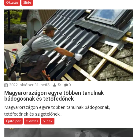
Oktatás
Slide
2022. október 31. hétfő
©
0
Magyarországon egyre többen tanulnak
bádogosnak és tetőfedőnek
Magyarországon egyre többen tanulnak bádogosnak,
tetőfedőnek és szigetelőnek...
Építőipar
Oktatás
Slidex