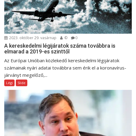
2023. október 29. vasárnap
©
0
A kereskedelmi légijáratok száma továbbra is
elmarad a 2019-es szinttől
Az Európai Unióban közlekedő kereskedelmi légijáratok
számainak nyári adatai továbbra sem érik el a koronavírus-
járványt megelőző,...
Légi
Slide