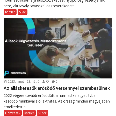
hódmezővásárhelyi buszközlekedést nyújtó cég vezetőjének
pere, aki tavaly tavasszal összeverekedett...
Karrier
Slide
2023. január 23. hétfő
©
0
Az álláskeresők erősödő versennyel szembesülnek
2022 végére tovább erősödött a harmadik negyedévben
kezdődő munkavállalói aktivitás. Az ország minden megyéjében
emelkedett a...
Elemzések
Karrier
Slidex