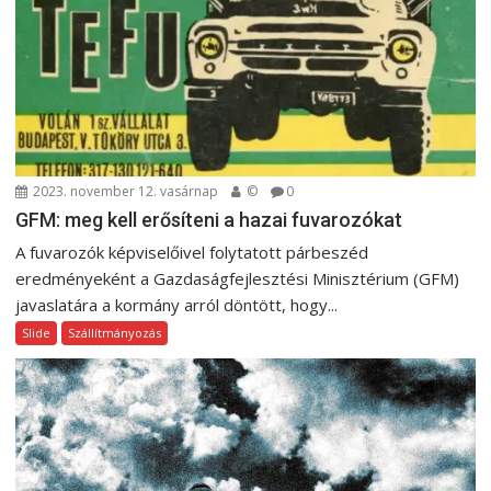
a
v
i
g
á
c
i
2023. november 12. vasárnap
©
0
GFM: meg kell erősíteni a hazai fuvarozókat
ó
A fuvarozók képviselőivel folytatott párbeszéd
eredményeként a Gazdaságfejlesztési Minisztérium (GFM)
javaslatára a kormány arról döntött, hogy...
Slide
Szállítmányozás