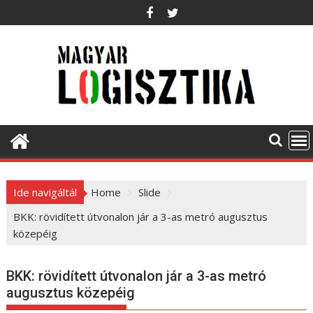
S
k
i
p
t
o
c
o
n
t
e
Ide navigáltál
Home
Slide
n
t
BKK: rövidített útvonalon jár a 3-as metró augusztus
közepéig
BKK: rövidített útvonalon jár a 3-as metró
augusztus közepéig