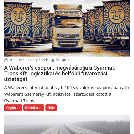
2022. május 06. péntek
©
0
A Waberer’s csoport megvásárolja a Gyarmati
Trans Kft. logisztikai és belföldi fuvarozási
üzletágát
A Waberer’s International Nyrt. 100 százalékos tulajdonában álló
Waberer’s-Szemerey Kft. adásvételi szerződést kötött a
Gyarmati Trans...
Céghírek
Rövidhírek
Slide