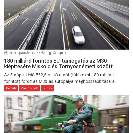
2020. január 06. hétfő
©
0
180 milliárd forintos EU-támogatás az M30
kiépítésére Miskolc és Tornyosnémeti között
Az Európai Unió 552,6 millió eurót (több mint 180 milliárd
forintot) fordít az M30-as autópálya meghosszabbítására,...
Közúti
Rövidhírek
Slidex