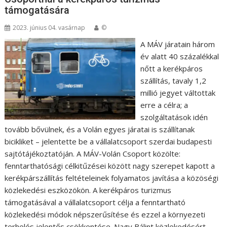
támogatására
2023. június 04. vasárnap
©
A MÁV járatain három
év alatt 40 százalékkal
nőtt a kerékpáros
szállítás, tavaly 1,2
millió jegyet váltottak
erre a célra; a
szolgáltatások idén
tovább bővülnek, és a Volán egyes járatai is szállítanak
bicikliket – jelentette be a vállalatcsoport szerdai budapesti
sajtótájékoztatóján. A MÁV-Volán Csoport közölte:
fenntarthatósági célkitűzései között nagy szerepet kapott a
kerékpárszállítás feltételeinek folyamatos javítása a közöségi
közlekedési eszközökön. A kerékpáros turizmus
támogatásával a vállalatcsoport célja a fenntartható
közlekedési módok népszerűsítése és ezzel a környezeti
terhelés jelentős csökkentése. Nagy Bálint közlekedésért