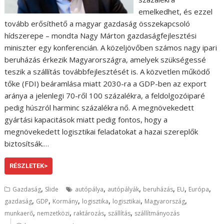
emelkedhet, és ezzel
tovább erősíthető a magyar gazdaság összekapcsoló
hídszerepe – mondta Nagy Márton gazdaságfejlesztési
miniszter egy konferencián. A közeljövőben számos nagy ipari
beruházás érkezik Magyarországra, amelyek szükségessé
teszik a szállítás továbbfejlesztését is. A közvetlen működő
tőke (FDI) beáramlása miatt 2030-ra a GDP-ben az export
aránya a jelenlegi 70-ről 100 százalékra, a feldolgozóiparé
pedig húszról harminc százalékra nő. A megnövekedett
gyártási kapacitások miatt pedig fontos, hogy a
megnövekedett logisztikai feladatokat a hazai szereplők
biztosítsák.…
RÉSZLETEK>
,
,
,
,
,
,
Gazdaság
Slide
autópálya
autópályák
beruházás
EU
Európa
,
,
,
,
,
,
gazdaság
GDP
Kormány
logisztika
logisztikai
Magyarország
,
,
,
,
munkaerő
nemzetközi
raktározás
szállítás
szállítmányozás