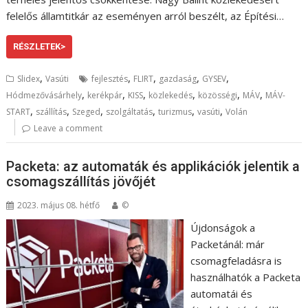
felelős államtitkár az eseményen arról beszélt, az Építési…
RÉSZLETEK>
,
,
,
,
,
Slidex
Vasúti
fejlesztés
FLIRT
gazdaság
GYSEV
,
,
,
,
,
,
Hódmezővásárhely
kerékpár
KISS
közlekedés
közösségi
MÁV
MÁV-
,
,
,
,
,
,
START
szállítás
Szeged
szolgáltatás
turizmus
vasúti
Volán
Leave a comment
Packeta: az automaták és applikációk jelentik a
csomagszállítás jövőjét
2023. május 08. hétfő
©
Újdonságok a
Packetánál: már
csomagfeladásra is
használhatók a Packeta
automatái és