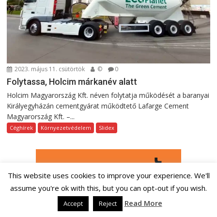
2023. május 11. csütörtök
©
0
Folytassa, Holcim márkanév alatt
Holcim Magyarország Kft. néven folytatja működését a baranyai
Királyegyházán cementgyárat működtető Lafarge Cement
Magyarország Kft. –...
Céghírek
Környezetvédelem
Slidex
This website uses cookies to improve your experience. We'll
assume you're ok with this, but you can opt-out if you wish.
Read More
Accept
Reject