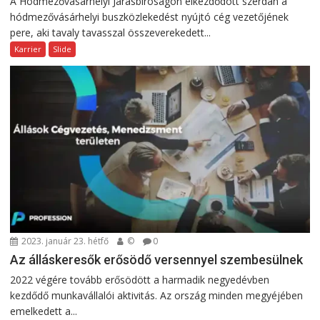
A Hódmezővásárhelyi Járásbíróságon elkezdődött szerdán a
hódmezővásárhelyi buszközlekedést nyújtó cég vezetőjének
pere, aki tavaly tavasszal összeverekedett...
Karrier
Slide
2023. január 23. hétfő
©
0
Az álláskeresők erősödő versennyel szembesülnek
2022 végére tovább erősödött a harmadik negyedévben
kezdődő munkavállalói aktivitás. Az ország minden megyéjében
emelkedett a...