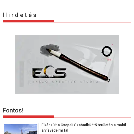
á
c
H i r d e t é s
i
ó
Fontos!
Elkészült a Csepeli Szabadkikötő területén a mobil
árvízvédelmi fal