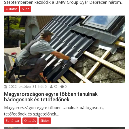
Szeptemberben kezdődik a BMW Group Gyár Debrecen három...
Oktatás
Slide
2022. október 31. hétfő
©
0
Magyarországon egyre többen tanulnak
bádogosnak és tetőfedőnek
Magyarországon egyre többen tanulnak bádogosnak,
tetőfedőnek és szigetelőnek...
Építőipar
Oktatás
Slidex