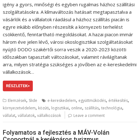
igény a gyors, minőségi és egyben rugalmas házhoz szállítási
szolgáltatásokra. A klímaváltozás hatásait megtapasztalva a
vásárlók és a vállalatok ráadásul a házhoz szállítás piacán is
egyre inkább előnyben részesítik a környezeti terhelést
csökkentő, fenntartható megoldásokat. A hazai piacon immár
három éve jelen lévő, városi okoslogisztikai szolgáltatásokat
nyújtó DODO szakértői sorra veszik a 2020-2023 közötti
időszakban tapasztalt változásokat, valamint rávilágítanak
arra, milyen stratégia szükséges a jövőben az e-kereskedelmi
vállalkozások…
RÉSZLETEK>
,
,
,
,
Elemzések
Slide
e-kereskedelem
együttműködés
értékesítés
,
,
,
,
,
,
környezetvédelem
közúti
logisztikai
online
szállítás
technológia
,
,
vállalat
vállalatok
vállalkozások
Leave a comment
Folyamatos a fejlesztés a MÁV-Volán
Csoportnál a kerékpáros turizmus