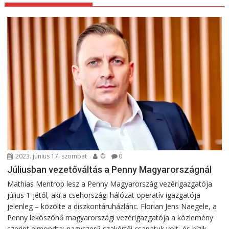
2023. június 17. szombat
©
0
Júliusban vezetőváltás a Penny Magyarországnál
Mathias Mentrop lesz a Penny Magyarország vezérigazgatója
július 1-jétől, aki a csehországi hálózat operatív igazgatója
jelenleg – közölte a diszkontáruházlánc. Florian Jens Naegele, a
Penny leköszönő magyarországi vezérigazgatója a közlemény
szerint elmondta: nagyszerű szakértői csapatuk volt, és bízik