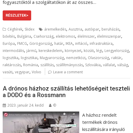
fogyasztóktól a szolgáltatókon át az összes…
RÉSZLETEK>
,
,
,
,
,
Céghírek
Slidex
áremelkedés
Ausztria
autóipar
beruházás
,
,
,
,
,
,
bővítés
Bulgária
Csehország
elektromos
élelmiszer
élelmiszeripar
,
,
,
,
,
,
,
Európa
FMCG
Görögország
határ
IKEA
infláció
infrastruktúra
,
,
,
,
,
,
,
intermodális
jármű
kereskedelem
környezet
közúti
légi
Lengyelország
,
,
,
,
,
,
logisztika
logisztikai
Magyarország
nemzetközi
Olaszország
raktár
,
,
,
,
,
,
,
raktározás
Románia
szállítás
szállítmányozás
Szlovákia
vállalat
válság
,
,
vasúti
vegyipar
Volvo
Leave a comment
A drónos házhoz szállítás lehetőségeit teszteli
a DODO és a Rossmann
2023. január 24. kedd
©
A házhoz rendelt
termékek drónos
kiszállítására irányuló