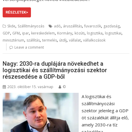
RÉSZLETEK>
,
,
,
,
,
Slide
Szállítmányozás
adó
áruszállítás
fuvarozók
gazdaság
,
,
,
,
,
,
,
,
GDP
GFM
ipar
kereskedelem
Kormány
közúti
logisztika
logisztikai
,
,
,
,
,
minisztérium
szállítás
termelés
útdíj
vállalat
vállalkozások
Leave a comment
Nagy: 2030-ra duplájára növekedhet a
logisztikai és szállítmányozási szektor
részesedése a GDP-ből
2023. október 15. vasárnap
©
A logisztikai és
szállítmányozási
szektor jelenleg a GDP
öt százalékát állítja elő,
amely 2030-ra tíz
százalékra