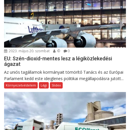
2023. május 20. szombat
©
0
EU: Szén-dioxid-mentes lesz a légiközlekedési
ágazat
Az uniós tagállamok kormányait tömörítő Tanács és az Európai
Parlament kedd este ideiglenes politikai megállapodásra jutott...
Környezetvédelem
Légi
Slidex