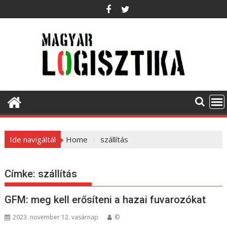
S
k
i
p
t
o
c
o
n
t
e
Ide navigáltál
Home
szállítás
n
t
Címke:
szállítás
GFM: meg kell erősíteni a hazai fuvarozókat
2023. november 12. vasárnap
©