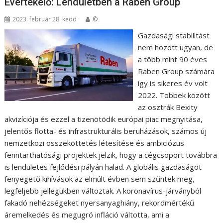
Évértékelő: Lendületben a Raben Group
2023. február 28. kedd
©
Gazdasági stabilitást
nem hozott ugyan, de
a több mint 90 éves
Raben Group számára
így is sikeres év volt
2022. Többek között
az osztrák Bexity
akvizíciója és ezzel a tizenötödik európai piac megnyitása,
jelentős flotta- és infrastrukturális beruházások, számos új
nemzetközi összeköttetés létesítése és ambiciózus
fenntarthatósági projektek jelzik, hogy a cégcsoport továbbra
is lendületes fejlődési pályán halad. A globális gazdaságot
fenyegető kihívások az elmúlt évben sem szűntek meg,
legfeljebb jellegükben változtak. A koronavírus-járványból
fakadó nehézségeket nyersanyaghiány, rekordmértékű
áremelkedés és megugró infláció váltotta, ami a