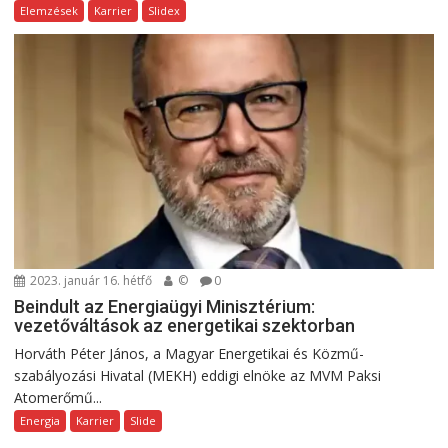
Elemzések
Karrier
Slidex
2023. január 16. hétfő
©
0
Beindult az Energiaügyi Minisztérium:
vezetőváltások az energetikai szektorban
Horváth Péter János, a Magyar Energetikai és Közmű-
szabályozási Hivatal (MEKH) eddigi elnöke az MVM Paksi
Atomerőmű...
Energia
Karrier
Slide