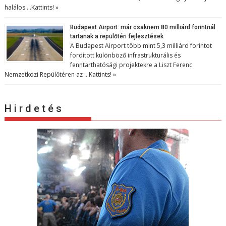
halálos …
Kattints! »
Budapest Airport: már csaknem 80 milliárd forintnál
tartanak a repülőtéri fejlesztések
A Budapest Airport több mint 5,3 milliárd forintot
fordított különböző infrastrukturális és
fenntarthatósági projektekre a Liszt Ferenc
Nemzetközi Repülőtéren az …
Kattints! »
H i r d e t é s