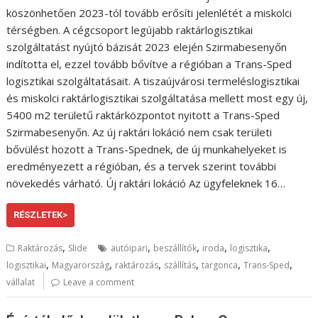
köszönhetően 2023-tól tovább erősíti jelenlétét a miskolci
térségben. A cégcsoport legújabb raktárlogisztikai
szolgáltatást nyújtó bázisát 2023 elején Szirmabesenyőn
indította el, ezzel tovább bővítve a régióban a Trans-Sped
logisztikai szolgáltatásait. A tiszaújvárosi termeléslogisztikai
és miskolci raktárlogisztikai szolgáltatása mellett most egy új,
5400 m2 területű raktárközpontot nyitott a Trans-Sped
Szirmabesenyőn. Az új raktári lokáció nem csak területi
bővülést hozott a Trans-Spednek, de új munkahelyeket is
eredményezett a régióban, és a tervek szerint további
növekedés várható. Új raktári lokáció Az ügyfeleknek 16…
RÉSZLETEK>
,
,
,
,
,
Raktározás
Slide
autóipari
beszállítók
iroda
logisztika
,
,
,
,
,
,
logisztikai
Magyarország
raktározás
szállítás
targonca
Trans-Sped
vállalat
Leave a comment