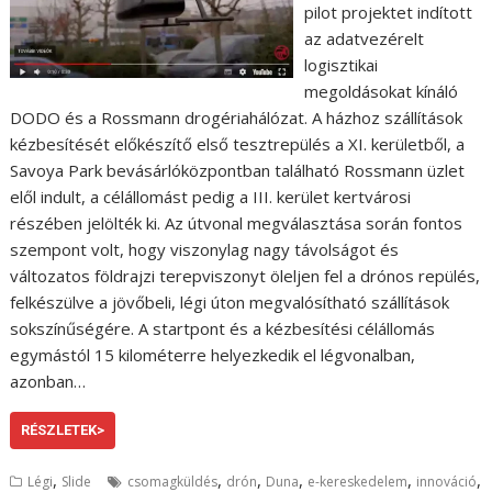
pilot projektet indított
az adatvezérelt
logisztikai
megoldásokat kínáló
DODO és a Rossmann drogériahálózat. A házhoz szállítások
kézbesítését előkészítő első tesztrepülés a XI. kerületből, a
Savoya Park bevásárlóközpontban található Rossmann üzlet
elől indult, a célállomást pedig a III. kerület kertvárosi
részében jelölték ki. Az útvonal megválasztása során fontos
szempont volt, hogy viszonylag nagy távolságot és
változatos földrajzi terepviszonyt öleljen fel a drónos repülés,
felkészülve a jövőbeli, légi úton megvalósítható szállítások
sokszínűségére. A startpont és a kézbesítési célállomás
egymástól 15 kilométerre helyezkedik el légvonalban,
azonban…
RÉSZLETEK>
,
,
,
,
,
,
Légi
Slide
csomagküldés
drón
Duna
e-kereskedelem
innováció