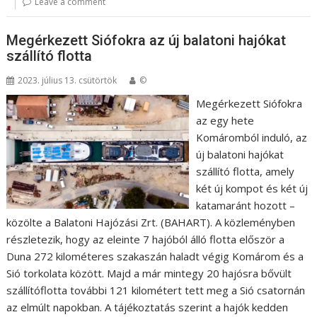
Leave a comment
Megérkezett Siófokra az új balatoni hajókat
szállító flotta
2023. július 13. csütörtök
©
Megérkezett Siófokra
az egy hete
Komáromból induló, az
új balatoni hajókat
szállító flotta, amely
két új kompot és két új
katamaránt hozott –
közölte a Balatoni Hajózási Zrt. (BAHART). A közleményben
részletezik, hogy az eleinte 7 hajóból álló flotta először a
Duna 272 kilométeres szakaszán haladt végig Komárom és a
Sió torkolata között. Majd a már mintegy 20 hajósra bővült
szállítóflotta további 121 kilométert tett meg a Sió csatornán
az elmúlt napokban. A tájékoztatás szerint a hajók kedden