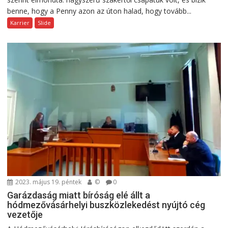
benne, hogy a Penny azon az úton halad, hogy tovább...
Karrier
Slide
2023. május 19. péntek
©
0
Garázdaság miatt bíróság elé állt a
hódmezővásárhelyi buszközlekedést nyújtó cég
vezetője