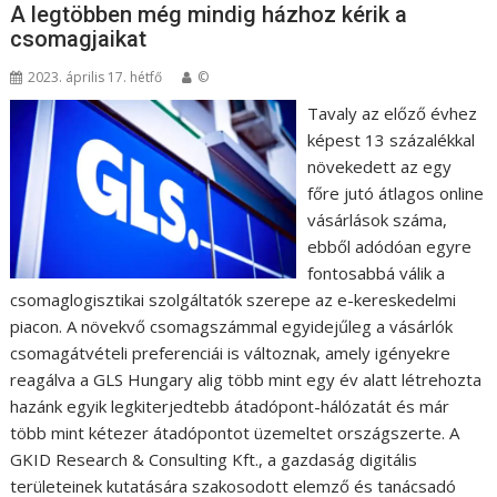
A legtöbben még mindig házhoz kérik a
csomagjaikat
2023. április 17. hétfő
©
Tavaly az előző évhez
képest 13 százalékkal
növekedett az egy
főre jutó átlagos online
vásárlások száma,
ebből adódóan egyre
fontosabbá válik a
csomaglogisztikai szolgáltatók szerepe az e-kereskedelmi
piacon. A növekvő csomagszámmal egyidejűleg a vásárlók
csomagátvételi preferenciái is változnak, amely igényekre
reagálva a GLS Hungary alig több mint egy év alatt létrehozta
hazánk egyik legkiterjedtebb átadópont-hálózatát és már
több mint kétezer átadópontot üzemeltet országszerte. A
GKID Research & Consulting Kft., a gazdaság digitális
területeinek kutatására szakosodott elemző és tanácsadó