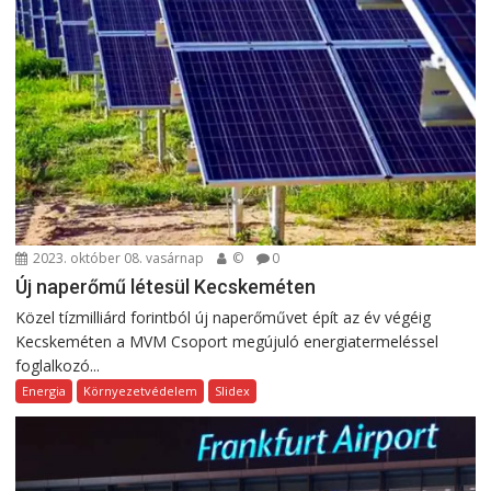
2023. október 08. vasárnap
©
0
Új naperőmű létesül Kecskeméten
Közel tízmilliárd forintból új naperőművet épít az év végéig
Kecskeméten a MVM Csoport megújuló energiatermeléssel
foglalkozó...
Energia
Környezetvédelem
Slidex