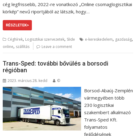
cég legfrissebb, 2022-re vonatkozó „Online csomaglogisztikai
körkép” nevű riportjából az látszik, hogy…
RÉSZLETEK>
,
,
,
,
Céghírek
Logisztikai szervezetek
Slide
e-kereskedelem
gazdaság
,
online
szállítás
Leave a comment
Trans-Sped: további bővülés a borsodi
régióban
2023. március 28. kedd
©
Borsod-Abaúj-Zemplén
vármegyében több
230 logisztikai
szakembert alkalmazó
Trans-Sped Kft.
folyamatos
fejlődésének