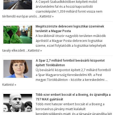
A Csepeli Szabadkikötőben kiépített mobil
árvízvédelmi fal és a hozzá kapcsolódó
csarnoképület 1,359 milliárd forint vissza nem
térítendő európai uniós …
Kattints! »
Megötszörözte debreceni logisztikai üzemének
területét a Magyar Posta
A korábbinál ötször nagyobb területen működik
áprilistól a Magyar Posta debreceni logisztikai
üzeme, ezzel folytatódik a logisztikai telephelyek
tavaly elkezdett …
Kattints! »
A Spar 2,7 milliárd forintból bevásárló központot
épített Törökbálinton
Új bevásárló központot épített 2,7 milliárd forintból
a Spar Magyarország Kereskedelmi Kft. a Pest
megyei Törökbálinton – közölte a kereskedelmi …
Kattints! »
Több ezer embert bocsát el a Boeing, és újraindítja a
737 MAX gyártását
Több mint hatezer embert bocsát el a Boeing a
koronavírus-járvány miatt kialakult
keresletcsökkenés miatt, és a társaság újraindítja két