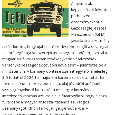
A fuvarozók
képviselőivel folytatott
párbeszéd
eredményeként a
Gazdaságfejlesztési
Minisztérium (GFM)
javaslatára a kormány
arról döntött, hogy újabb intézkedésekkel segíti a stratégiai
jelentőségű ágazat szereplőinek megerősödését, ezáltal a
magyar árufuvarozásban tevékenykedő vállalkozások
versenyképességének további növelését – jelentette be a
minisztérium. A kormány döntése szerint egyfelől a jelenlegi
3,5 forintról 2024-től majdnem háromszorosára, tehát tíz
forintra nőhet a kereskedelmi gázolaj jövedéki adójából
visszaigényelhető literenkénti összeg. A kormány az
intézkedés kapcsán azt várja el a fuvarozóktól, hogy a hazai
fuvarozók a magyar áruk szállításához szükséges
üzemanyagot itthon tankolják gépjárműveikbe. A
versenyképességet növelő intézkedések…