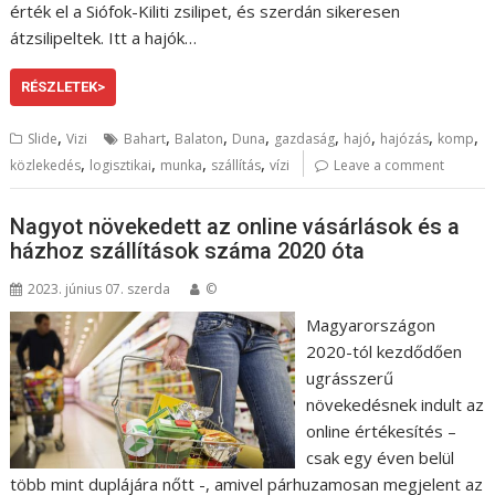
érték el a Siófok-Kiliti zsilipet, és szerdán sikeresen
átzsilipeltek. Itt a hajók…
RÉSZLETEK>
,
,
,
,
,
,
,
,
Slide
Vizi
Bahart
Balaton
Duna
gazdaság
hajó
hajózás
komp
,
,
,
,
közlekedés
logisztikai
munka
szállítás
vízi
Leave a comment
Nagyot növekedett az online vásárlások és a
házhoz szállítások száma 2020 óta
2023. június 07. szerda
©
Magyarországon
2020-tól kezdődően
ugrásszerű
növekedésnek indult az
online értékesítés –
csak egy éven belül
több mint duplájára nőtt -, amivel párhuzamosan megjelent az