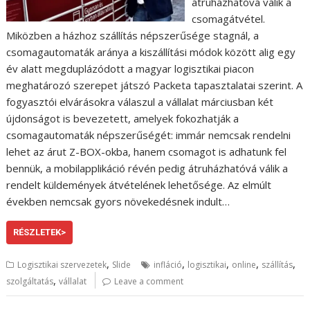
átruházhatóvá válik a
csomagátvétel.
Miközben a házhoz szállítás népszerűsége stagnál, a
csomagautomaták aránya a kiszállítási módok között alig egy
év alatt megduplázódott a magyar logisztikai piacon
meghatározó szerepet játszó Packeta tapasztalatai szerint. A
fogyasztói elvárásokra válaszul a vállalat márciusban két
újdonságot is bevezetett, amelyek fokozhatják a
csomagautomaták népszerűségét: immár nemcsak rendelni
lehet az árut Z-BOX-okba, hanem csomagot is adhatunk fel
bennük, a mobilapplikáció révén pedig átruházhatóvá válik a
rendelt küldemények átvételének lehetősége. Az elmúlt
években nemcsak gyors növekedésnek indult…
RÉSZLETEK>
,
,
,
,
,
Logisztikai szervezetek
Slide
infláció
logisztikai
online
szállítás
,
szolgáltatás
vállalat
Leave a comment