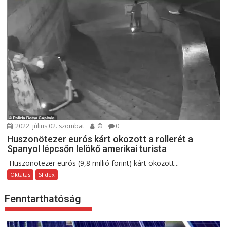
2022. július 02. szombat
©
0
Huszonötezer eurós kárt okozott a rollerét a
Spanyol lépcsőn lelökő amerikai turista
Huszonötezer eurós (9,8 millió forint) kárt okozott...
Oktatás
Slidex
Fenntarthatóság