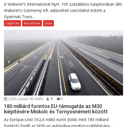
A Waberer’s International Nyrt. 100 százalékos tulajdonában álló
Waberer’s-Szemerey Kft. adásvételi szerződést kötött a
Gyarmati Trans...
Céghírek
Rövidhírek
Slide
2020. január 06. hétfő
©
0
180 milliárd forintos EU-támogatás az M30
kiépítésére Miskolc és Tornyosnémeti között
Az Európai Unió 552,6 millió eurót (több mint 180 milliárd
forintot) fordít az M30-as autópálya meghosszabbítására,...