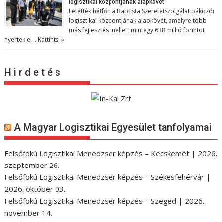
logisztikai központjának alapkövét
Letették hétfőn a Baptista Szeretetszolgálat pákozdi
logisztikai központjának alapkövét, amelyre több
más fejlesztés mellett mintegy 638 millió forintot
nyertek el …
Kattints! »
H i r d e t é s
A Magyar Logisztikai Egyesület tanfolyamai
Felsőfokú Logisztikai Menedzser képzés – Kecskemét | 2026.
szeptember 26.
Felsőfokú Logisztikai Menedzser képzés – Székesfehérvár |
2026. október 03.
Felsőfokú Logisztikai Menedzser képzés – Szeged | 2026.
november 14.