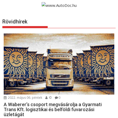
Rövidhírek
2022. május 06. péntek
©
0
A Waberer’s csoport megvásárolja a Gyarmati
Trans Kft. logisztikai és belföldi fuvarozási
üzletágát