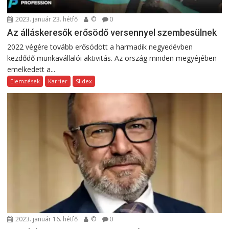
2023. január 23. hétfő
©
0
Az álláskeresők erősödő versennyel szembesülnek
2022 végére tovább erősödött a harmadik negyedévben
kezdődő munkavállalói aktivitás. Az ország minden megyéjében
emelkedett a...
Elemzések
Karrier
Slidex
2023. január 16. hétfő
©
0