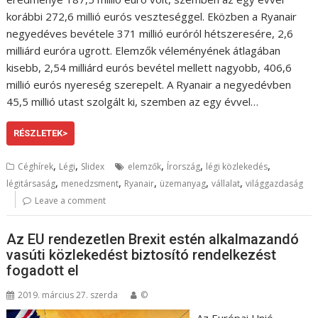
korábbi 272,6 millió eurós veszteséggel. Eközben a Ryanair
negyedéves bevétele 371 millió euróról hétszeresére, 2,6
milliárd euróra ugrott. Elemzők véleményének átlagában
kisebb, 2,54 milliárd eurós bevétel mellett nagyobb, 406,6
millió eurós nyereség szerepelt. A Ryanair a negyedévben
45,5 millió utast szolgált ki, szemben az egy évvel…
RÉSZLETEK>
,
,
,
,
,
Céghírek
Légi
Slidex
elemzők
Írország
légi közlekedés
,
,
,
,
,
légitársaság
menedzsment
Ryanair
üzemanyag
vállalat
világgazdaság
Leave a comment
Az EU rendezetlen Brexit estén alkalmazandó
vasúti közlekedést biztosító rendelkezést
fogadott el
2019. március 27. szerda
©