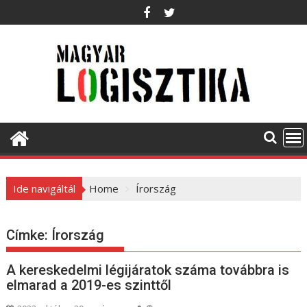
S
k
i
p
t
o
c
o
n
t
e
Ide navigáltál
Home
Írország
n
t
Címke:
Írország
A kereskedelmi légijáratok száma továbbra is
elmarad a 2019-es szinttől