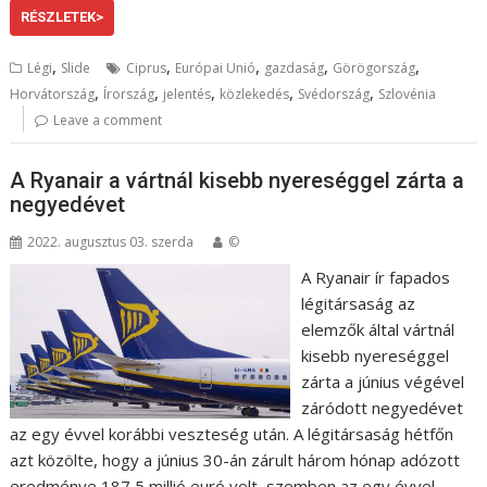
RÉSZLETEK>
,
,
,
,
,
Légi
Slide
Ciprus
Európai Unió
gazdaság
Görögország
,
,
,
,
,
Horvátország
Írország
jelentés
közlekedés
Svédország
Szlovénia
Leave a comment
A Ryanair a vártnál kisebb nyereséggel zárta a
negyedévet
2022. augusztus 03. szerda
©
A Ryanair ír fapados
légitársaság az
elemzők által vártnál
kisebb nyereséggel
zárta a június végével
záródott negyedévet
az egy évvel korábbi veszteség után. A légitársaság hétfőn
azt közölte, hogy a június 30-án zárult három hónap adózott
eredménye 187,5 millió euró volt, szemben az egy évvel