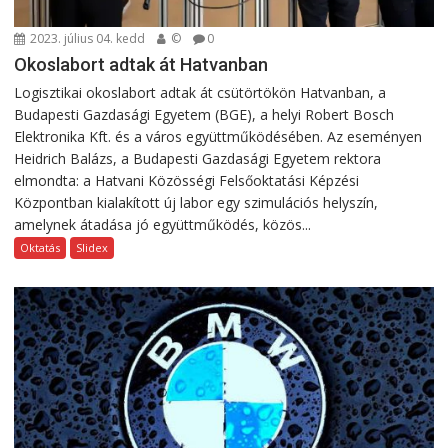
2023. július 04. kedd
©
0
Okoslabort adtak át Hatvanban
Logisztikai okoslabort adtak át csütörtökön Hatvanban, a
Budapesti Gazdasági Egyetem (BGE), a helyi Robert Bosch
Elektronika Kft. és a város együttműködésében. Az eseményen
Heidrich Balázs, a Budapesti Gazdasági Egyetem rektora
elmondta: a Hatvani Közösségi Felsőoktatási Képzési
Központban kialakított új labor egy szimulációs helyszín,
amelynek átadása jó együttműködés, közös...
Oktatás
Slidex