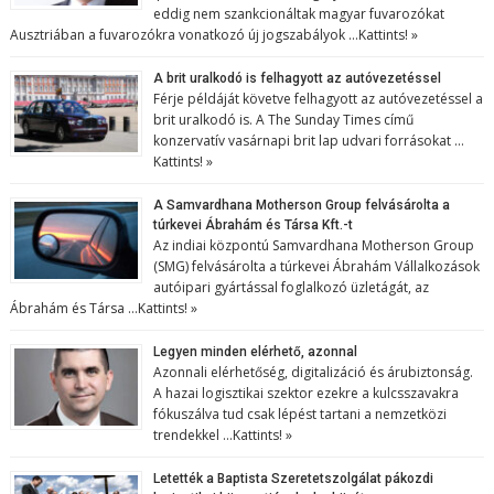
eddig nem szankcionáltak magyar fuvarozókat
Ausztriában a fuvarozókra vonatkozó új jogszabályok …
Kattints! »
A brit uralkodó is felhagyott az autóvezetéssel
Férje példáját követve felhagyott az autóvezetéssel a
brit uralkodó is. A The Sunday Times című
konzervatív vasárnapi brit lap udvari forrásokat …
Kattints! »
A Samvardhana Motherson Group felvásárolta a
túrkevei Ábrahám és Társa Kft.-t
Az indiai központú Samvardhana Motherson Group
(SMG) felvásárolta a túrkevei Ábrahám Vállalkozások
autóipari gyártással foglalkozó üzletágát, az
Ábrahám és Társa …
Kattints! »
Legyen minden elérhető, azonnal
Azonnali elérhetőség, digitalizáció és árubiztonság.
A hazai logisztikai szektor ezekre a kulcsszavakra
fókuszálva tud csak lépést tartani a nemzetközi
trendekkel …
Kattints! »
Letették a Baptista Szeretetszolgálat pákozdi