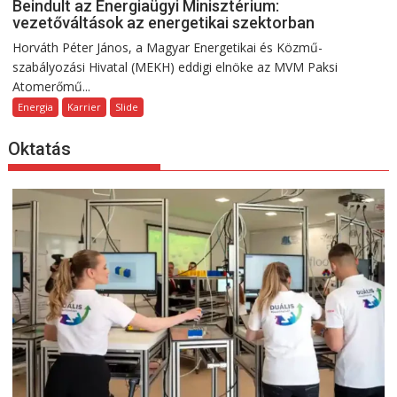
Beindult az Energiaügyi Minisztérium:
vezetőváltások az energetikai szektorban
Horváth Péter János, a Magyar Energetikai és Közmű-
szabályozási Hivatal (MEKH) eddigi elnöke az MVM Paksi
Atomerőmű...
Energia
Karrier
Slide
Oktatás