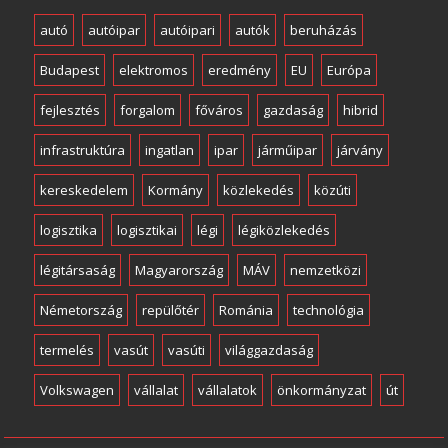
autó
autóipar
autóipari
autók
beruházás
Budapest
elektromos
eredmény
EU
Európa
fejlesztés
forgalom
főváros
gazdaság
hibrid
infrastruktúra
ingatlan
ipar
járműipar
járvány
kereskedelem
Kormány
közlekedés
közúti
logisztika
logisztikai
légi
légiközlekedés
légitársaság
Magyarország
MÁV
nemzetközi
Németország
repülőtér
Románia
technológia
termelés
vasút
vasúti
világgazdaság
Volkswagen
vállalat
vállalatok
önkormányzat
út