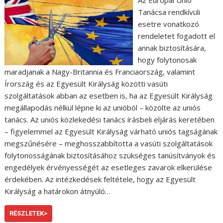
Az Európai Unió
Tanácsa rendkívüli
esetre vonatkozó
rendeletet fogadott el
annak biztosítására,
hogy folytonosak
maradjanak a Nagy-Britannia és Franciaország, valamint
Írország és az Egyesült Királyság közötti vasúti
szolgáltatások abban az esetben is, ha az Egyesült Királyság
megállapodás nélkül lépne ki az unióból – közölte az uniós
tanács. Az uniós közlekedési tanács írásbeli eljárás keretében
– figyelemmel az Egyesült Királyság várható uniós tagságának
megszűnésére – meghosszabbította a vasúti szolgáltatások
folytonosságának biztosításához szükséges tanúsítványok és
engedélyek érvényességét az esetleges zavarok elkerülése
érdekében. Az intézkedések feltétele, hogy az Egyesült
Királyság a határokon átnyúló…
RÉSZLETEK>