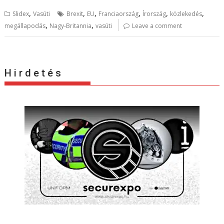
,
,
,
,
,
,
Slidex
Vasúti
Brexit
EU
Franciaország
Írország
közlekedés
,
,
megállapodás
Nagy-Britannia
vasúti
Leave a comment
H i r d e t é s