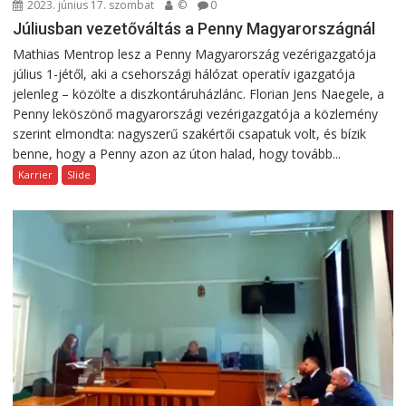
2023. június 17. szombat
©
0
Júliusban vezetőváltás a Penny Magyarországnál
Mathias Mentrop lesz a Penny Magyarország vezérigazgatója
július 1-jétől, aki a csehországi hálózat operatív igazgatója
jelenleg – közölte a diszkontáruházlánc. Florian Jens Naegele, a
Penny leköszönő magyarországi vezérigazgatója a közlemény
szerint elmondta: nagyszerű szakértői csapatuk volt, és bízik
benne, hogy a Penny azon az úton halad, hogy tovább...
Karrier
Slide