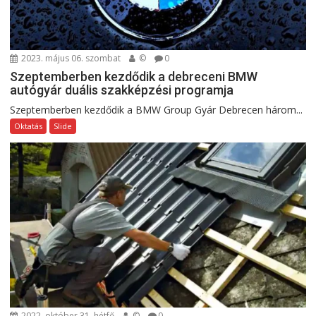
2023. május 06. szombat
©
0
Szeptemberben kezdődik a debreceni BMW
autógyár duális szakképzési programja
Szeptemberben kezdődik a BMW Group Gyár Debrecen három...
Oktatás
Slide
2022. október 31. hétfő
©
0