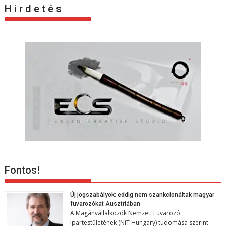
H i r d e t é s
Fontos!
Új jogszabályok: eddig nem szankcionáltak magyar
fuvarozókat Ausztriában
A Magánvállalkozók Nemzeti Fuvarozó
Ipartestületének (NiT Hungary) tudomása szerint