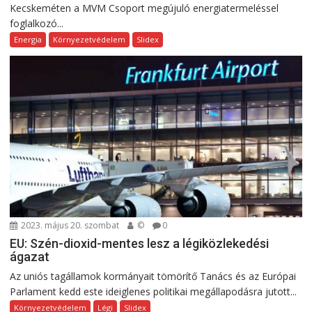
Kecskeméten a MVM Csoport megújuló energiatermeléssel
foglalkozó...
Energia
Környezetvédelem
Slidex
2023. május 20. szombat
©
0
EU: Szén-dioxid-mentes lesz a légiközlekedési
ágazat
Az uniós tagállamok kormányait tömörítő Tanács és az Európai
Parlament kedd este ideiglenes politikai megállapodásra jutott...
Környezetvédelem
Légi
Slidex