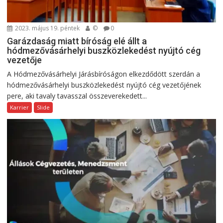
2023. május 19. péntek
©
0
Garázdaság miatt bíróság elé állt a
hódmezővásárhelyi buszközlekedést nyújtó cég
vezetője
A Hódmezővásárhelyi Járásbíróságon elkezdődött szerdán a
hódmezővásárhelyi buszközlekedést nyújtó cég vezetőjének
pere, aki tavaly tavasszal összeverekedett...
Karrier
Slide