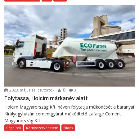
2023. május 11. csütörtök
©
0
Folytassa, Holcim márkanév alatt
Holcim Magyarország Kft. néven folytatja működését a baranyai
Királyegyházán cementgyárat működtető Lafarge Cement
Magyarország Kft. –...
Céghírek
Környezetvédelem
Slidex