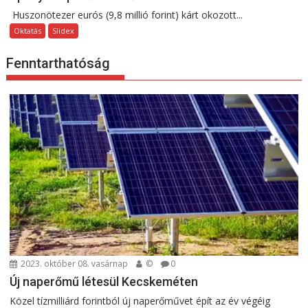
Huszonötezer eurós (9,8 millió forint) kárt okozott...
Oktatás
Slidex
Fenntarthatóság
2023. október 08. vasárnap
©
0
Új naperőmű létesül Kecskeméten
Közel tízmilliárd forintból új naperőművet épít az év végéig