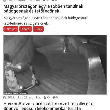
Magyarországon egyre többen tanulnak
bádogosnak és tetőfedőnek
Magyarországon egyre többen tanulnak bádogosnak,
tetőfedőnek és szigetelőnek...
Építőipar
Oktatás
Slidex
2022. július 02. szombat
©
0
Huszonötezer eurós kárt okozott a rollerét a
Spanyol lépcsőn lelökő amerikai turista