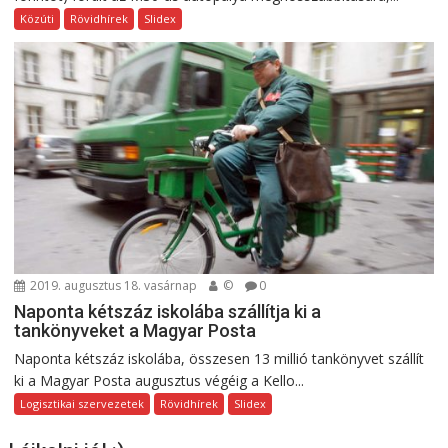
Közúti
Rövidhírek
Slidex
2019. augusztus 18. vasárnap
©
0
Naponta kétszáz iskolába szállítja ki a
tankönyveket a Magyar Posta
Naponta kétszáz iskolába, összesen 13 millió tankönyvet szállít
ki a Magyar Posta augusztus végéig a Kello...
Logisztikai szervezetek
Rövidhírek
Slidex