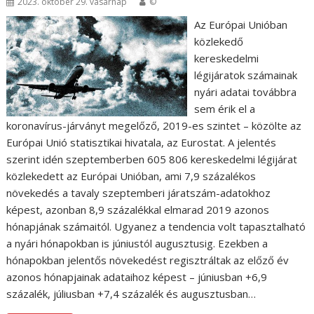
2023. október 29. vasárnap
©
Az Európai Unióban
közlekedő
kereskedelmi
légijáratok számainak
nyári adatai továbbra
sem érik el a
koronavírus-járványt megelőző, 2019-es szintet – közölte az
Európai Unió statisztikai hivatala, az Eurostat. A jelentés
szerint idén szeptemberben 605 806 kereskedelmi légijárat
közlekedett az Európai Unióban, ami 7,9 százalékos
növekedés a tavaly szeptemberi járatszám-adatokhoz
képest, azonban 8,9 százalékkal elmarad 2019 azonos
hónapjának számaitól. Ugyanez a tendencia volt tapasztalható
a nyári hónapokban is júniustól augusztusig. Ezekben a
hónapokban jelentős növekedést regisztráltak az előző év
azonos hónapjainak adataihoz képest – júniusban +6,9
százalék, júliusban +7,4 százalék és augusztusban…