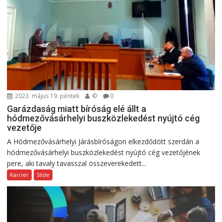
2023. május 19. péntek
©
0
Garázdaság miatt bíróság elé állt a
hódmezővásárhelyi buszközlekedést nyújtó cég
vezetője
A Hódmezővásárhelyi Járásbíróságon elkezdődött szerdán a
hódmezővásárhelyi buszközlekedést nyújtó cég vezetőjének
pere, aki tavaly tavasszal összeverekedett...
Karrier
Slide