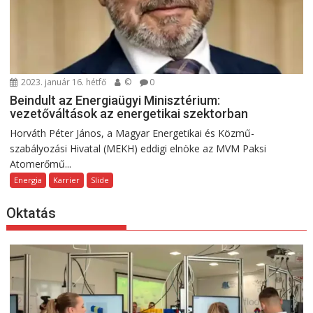
2023. január 16. hétfő
©
0
Beindult az Energiaügyi Minisztérium:
vezetőváltások az energetikai szektorban
Horváth Péter János, a Magyar Energetikai és Közmű-
szabályozási Hivatal (MEKH) eddigi elnöke az MVM Paksi
Atomerőmű...
Energia
Karrier
Slide
Oktatás