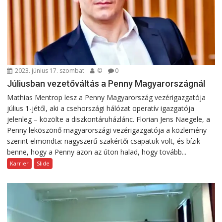
2023. június 17. szombat
©
0
Júliusban vezetőváltás a Penny Magyarországnál
Mathias Mentrop lesz a Penny Magyarország vezérigazgatója
július 1-jétől, aki a csehországi hálózat operatív igazgatója
jelenleg – közölte a diszkontáruházlánc. Florian Jens Naegele, a
Penny leköszönő magyarországi vezérigazgatója a közlemény
szerint elmondta: nagyszerű szakértői csapatuk volt, és bízik
benne, hogy a Penny azon az úton halad, hogy tovább...
Karrier
Slide