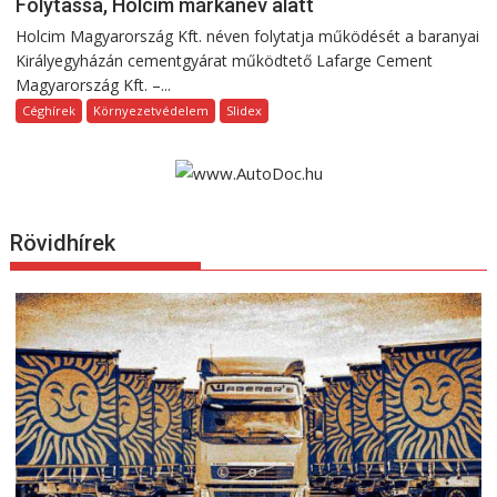
Folytassa, Holcim márkanév alatt
Holcim Magyarország Kft. néven folytatja működését a baranyai
Királyegyházán cementgyárat működtető Lafarge Cement
Magyarország Kft. –...
Céghírek
Környezetvédelem
Slidex
Rövidhírek