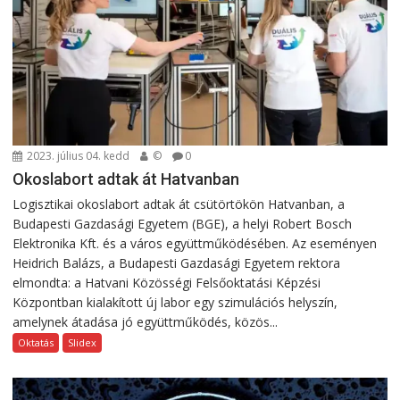
2023. július 04. kedd
©
0
Okoslabort adtak át Hatvanban
Logisztikai okoslabort adtak át csütörtökön Hatvanban, a
Budapesti Gazdasági Egyetem (BGE), a helyi Robert Bosch
Elektronika Kft. és a város együttműködésében. Az eseményen
Heidrich Balázs, a Budapesti Gazdasági Egyetem rektora
elmondta: a Hatvani Közösségi Felsőoktatási Képzési
Központban kialakított új labor egy szimulációs helyszín,
amelynek átadása jó együttműködés, közös...
Oktatás
Slidex