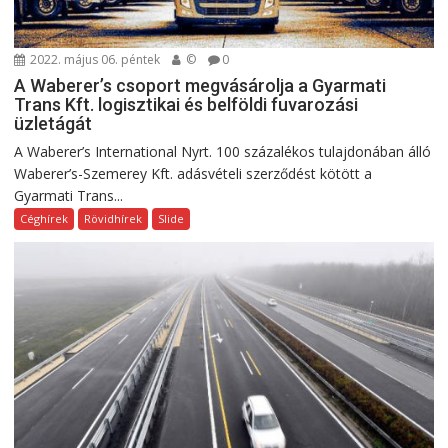
2022. május 06. péntek
©
0
A Waberer’s csoport megvásárolja a Gyarmati
Trans Kft. logisztikai és belföldi fuvarozási
üzletágát
A Waberer’s International Nyrt. 100 százalékos tulajdonában álló
Waberer’s-Szemerey Kft. adásvételi szerződést kötött a
Gyarmati Trans...
Céghírek
Rövidhírek
Slide