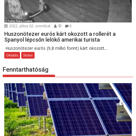
2022. július 02. szombat
©
0
Huszonötezer eurós kárt okozott a rollerét a
Spanyol lépcsőn lelökő amerikai turista
Huszonötezer eurós (9,8 millió forint) kárt okozott...
Oktatás
Slidex
Fenntarthatóság