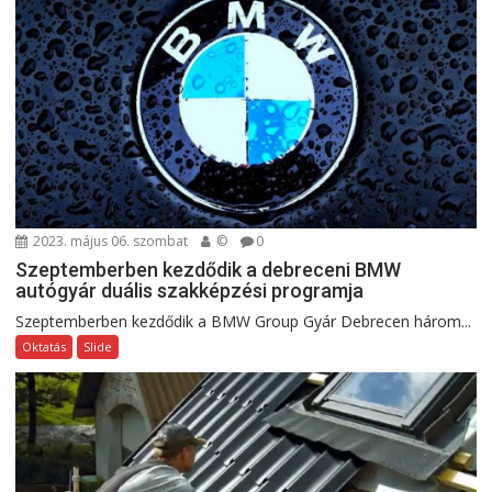
2023. május 06. szombat
©
0
Szeptemberben kezdődik a debreceni BMW
autógyár duális szakképzési programja
Szeptemberben kezdődik a BMW Group Gyár Debrecen három...
Oktatás
Slide