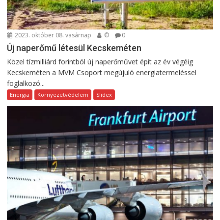
2023. október 08. vasárnap
©
0
Új naperőmű létesül Kecskeméten
Közel tízmilliárd forintból új naperőművet épít az év végéig
Kecskeméten a MVM Csoport megújuló energiatermeléssel
foglalkozó...
Energia
Környezetvédelem
Slidex