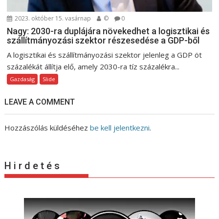
2023. október 15. vasárnap
©
0
Nagy: 2030-ra duplájára növekedhet a logisztikai és
szállítmányozási szektor részesedése a GDP-ből
A logisztikai és szállítmányozási szektor jelenleg a GDP öt
százalékát állítja elő, amely 2030-ra tíz százalékra...
Gazdaság
Slide
LEAVE A COMMENT
Hozzászólás küldéséhez
be kell jelentkezni
.
H i r d e t é s