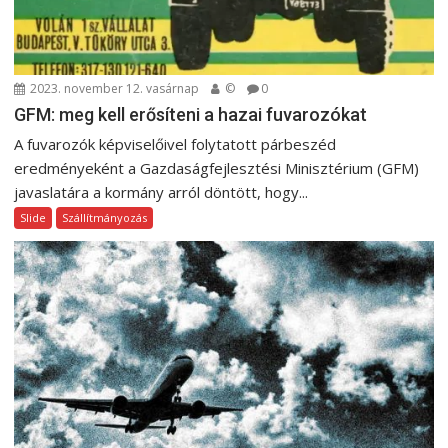
g
á
c
i
2023. november 12. vasárnap
©
0
GFM: meg kell erősíteni a hazai fuvarozókat
ó
A fuvarozók képviselőivel folytatott párbeszéd
eredményeként a Gazdaságfejlesztési Minisztérium (GFM)
javaslatára a kormány arról döntött, hogy...
Slide
Szállítmányozás