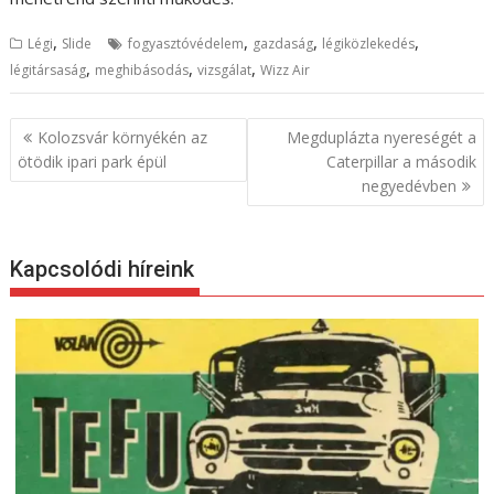
,
,
,
,
Légi
Slide
fogyasztóvédelem
gazdaság
légiközlekedés
,
,
,
légitársaság
meghibásodás
vizsgálat
Wizz Air
B
Kolozsvár környékén az
Megduplázta nyereségét a
e
ötödik ipari park épül
Caterpillar a második
negyedévben
j
e
g
Kapcsolódi híreink
y
z
é
s
n
a
v
i