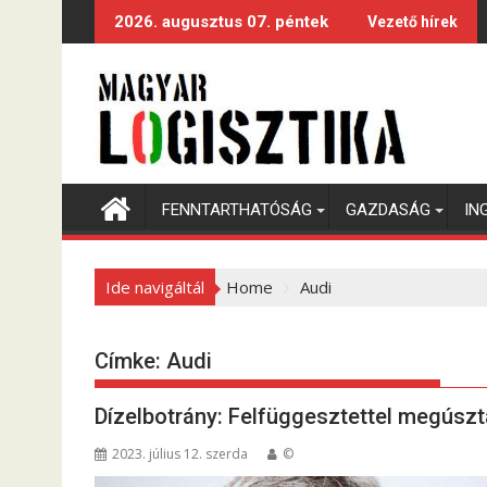
S
2026. augusztus 07. péntek
Vezető hírek
k
i
p
t
o
c
o
FENNTARTHATÓSÁG
GAZDASÁG
IN
n
t
e
Ide navigáltál
Home
Audi
n
t
Címke:
Audi
Dízelbotrány: Felfüggesztettel megúszt
2023. július 12. szerda
©