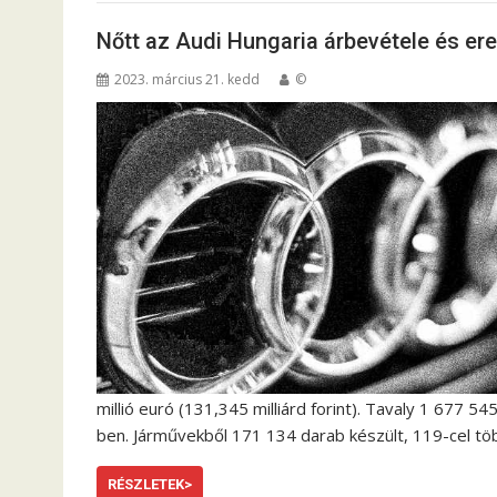
Nőtt az Audi Hungaria árbevétele és er
2023. március 21. kedd
©
millió euró (131,345 milliárd forint). Tavaly 1 677 
ben. Járművekből 171 134 darab készült, 119-cel tö
RÉSZLETEK>