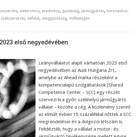
,
,
,
,
,
beszerzés
elektromos
eredmény
gazdaság
járműgyártás
koronavírus-
,
,
,
,
szakszervezet
vállalat
világgazdaság
Volkswagen
a 2023 első negyedévében
Leányvállalatot alapít várhatóan 2023 első
negyedévében az Audi Hungaria Zrt.,
amelybe az Ahead márka részeként a
kompetencialapú szolgáltatások (Shared
Competence Center – SCC) egy részét
szervezi ki a győri székhelyű járműgyártó
vállalat – közölte a cég. A közlemény szerint
az elmúlt évben 15 százalékkal nőttek a SCC
megrendelései és a dolgozói létszám is.
Felidézték, hogy a vállalat a motor- és
járműgyártó tevékenysége mellett egyre