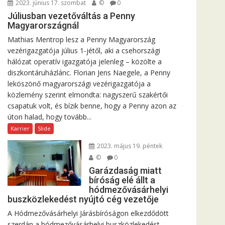
2023. június 17. szombat
©
0
Júliusban vezetőváltás a Penny
Magyarországnál
Mathias Mentrop lesz a Penny Magyarország
vezérigazgatója július 1-jétől, aki a csehországi
hálózat operatív igazgatója jelenleg – közölte a
diszkontáruházlánc. Florian Jens Naegele, a Penny
leköszönő magyarországi vezérigazgatója a
közlemény szerint elmondta: nagyszerű szakértői
csapatuk volt, és bízik benne, hogy a Penny azon az
úton halad, hogy tovább...
Karrier
Slide
2023. május 19. péntek
©
0
Garázdaság miatt
bíróság elé állt a
hódmezővásárhelyi
buszközlekedést nyújtó cég vezetője
A Hódmezővásárhelyi Járásbíróságon elkezdődött
szerdán a hódmezővásárhelyi buszközlekedést