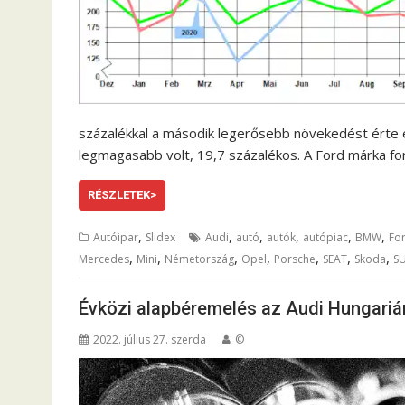
százalékkal a második legerősebb növekedést érte 
legmagasabb volt, 19,7 százalékos. A Ford márka fo
RÉSZLETEK>
,
,
,
,
,
,
Autóipar
Slidex
Audi
autó
autók
autópiac
BMW
Fo
,
,
,
,
,
,
,
Mercedes
Mini
Németország
Opel
Porsche
SEAT
Skoda
S
Évközi alapbéremelés az Audi Hungariá
2022. július 27. szerda
©