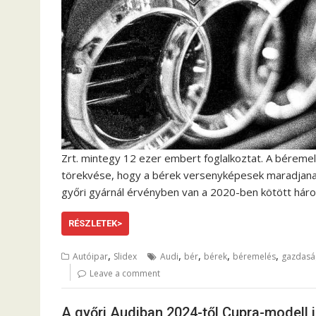
Zrt. mintegy 12 ezer embert foglalkoztat. A béremel
törekvése, hogy a bérek versenyképesek maradjanak 
győri gyárnál érvényben van a 2020-ben kötött há
RÉSZLETEK>
,
,
,
,
,
Autóipar
Slidex
Audi
bér
bérek
béremelés
gazdasá
Leave a comment
A győri Audiban 2024-től Cupra-modell i