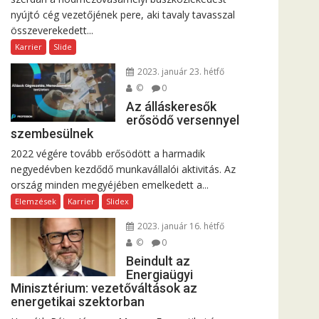
nyújtó cég vezetőjének pere, aki tavaly tavasszal
összeverekedett...
Karrier
Slide
2023. január 23. hétfő
©
0
Az álláskeresők
erősödő versennyel
szembesülnek
2022 végére tovább erősödött a harmadik
negyedévben kezdődő munkavállalói aktivitás. Az
ország minden megyéjében emelkedett a...
Elemzések
Karrier
Slidex
2023. január 16. hétfő
©
0
Beindult az
Energiaügyi
Minisztérium: vezetőváltások az
energetikai szektorban