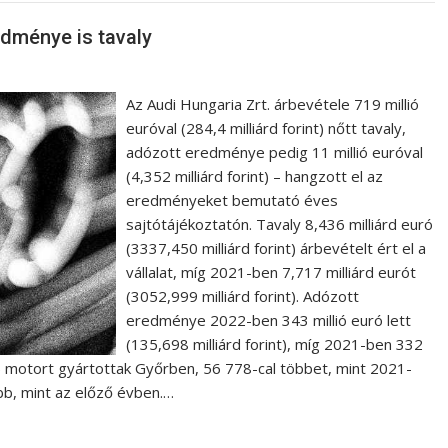
edménye is tavaly
Az Audi Hungaria Zrt. árbevétele 719 millió
euróval (284,4 milliárd forint) nőtt tavaly,
adózott eredménye pedig 11 millió euróval
(4,352 milliárd forint) – hangzott el az
eredményeket bemutató éves
sajtótájékoztatón. Tavaly 8,436 milliárd euró
(3337,450 milliárd forint) árbevételt ért el a
vállalat, míg 2021-ben 7,717 milliárd eurót
(3052,999 milliárd forint). Adózott
eredménye 2022-ben 343 millió euró lett
(135,698 milliárd forint), míg 2021-ben 332
545 motort gyártottak Győrben, 56 778-cal többet, mint 2021-
bb, mint az előző évben.…