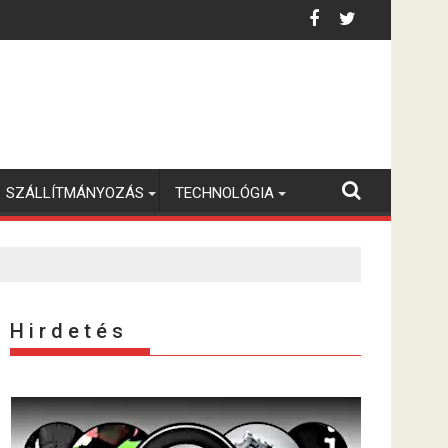
SZÁLLÍTMÁNYOZÁS
TECHNOLÓGIA
H i r d e t é s