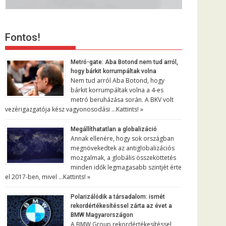
Fontos!
Metró-gate: Aba Botond nem tud arról,
hogy bárkit korrumpáltak volna
Nem tud arról Aba Botond, hogy
bárkit korrumpáltak volna a 4-es
metró beruházása során. A BKV volt
vezérigazgatója kész vagyonosodási …
Kattints! »
Megállíthatatlan a globalizáció
Annak ellenére, hogy sok országban
megnövekedtek az antiglobalizációs
mozgalmak, a globális összeköttetés
minden idők legmagasabb szintjét érte
el 2017-ben, mivel …
Kattints! »
Polarizálódik a társadalom: ismét
rekordértékesítéssel zárta az évet a
BMW Magyarországon
A BMW Group rekordértékesítéssel