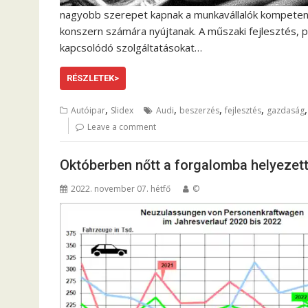
nagyobb szerepet kapnak a munkavállalók kompetenc
konszern számára nyújtanak. A műszaki fejlesztés, p
kapcsolódó szolgáltatásokat…
RÉSZLETEK>
,
,
,
,
Autóipar
Slidex
Audi
beszerzés
fejlesztés
gazdaság
Leave a comment
Októberben nőtt a forgalomba helyeze
2022. november 07. hétfő
©