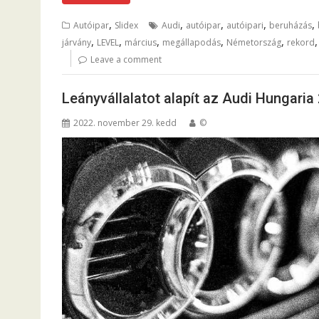
,
,
,
,
,
Autóipar
Slidex
Audi
autóipar
autóipari
beruházás
,
,
,
,
,
járvány
LEVEL
március
megállapodás
Németország
rekord
Leave a comment
Leányvállalatot alapít az Audi Hungari
2022. november 29. kedd
©