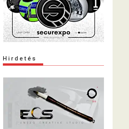
H i r d e t é s