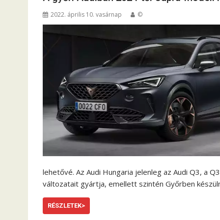
2022. április 10. vasárnap
©
lehetővé. Az Audi Hungaria jelenleg az Audi Q3, a Q3 
változatait gyártja, emellett szintén Győrben készü
RÉSZLETEK>