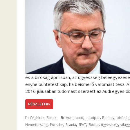
és a bíróság áprilisban, az ügyészség beleegyezésé
enyhe büntetést kap, ha beismerő vallomást tesz. A
2016 júliusában tudomást szerzett az Audi egyes dí
RÉSZLETEK>
,
,
,
,
,
Céghírek
Slidex
Audi
autó
autóipar
Bentley
bíróság
,
,
,
,
,
,
Németország
Porsche
Scania
SEAT
Skoda
ügyészség
világ