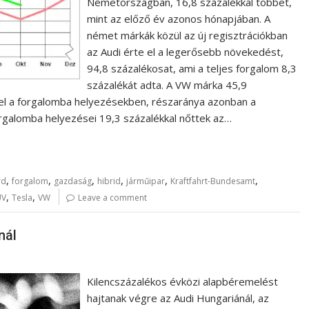
Németországban, 16,8 százalékkal többet,
mint az előző év azonos hónapjában. A
német márkák közül az új regisztrációkban
az Audi érte el a legerősebb növekedést,
94,8 százalékosat, ami a teljes forgalom 8,3
százalékát adta. A VW márka 45,9
el a forgalomba helyezésekben, részaránya azonban a
rgalomba helyezései 19,3 százalékkal nőttek az…
,
,
,
,
,
,
rd
forgalom
gazdaság
hibrid
járműipar
Kraftfahrt-Bundesamt
,
,
UV
Tesla
VW
Leave a comment
nál
Kilencszázalékos évközi alapbéremelést
hajtanak végre az Audi Hungariánál, az