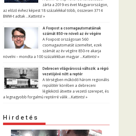
zárta a 2019-es évet Magyarországon,
az előző évhez képest 18 százalékkal több, összesen 3714
BMW-t adtak …
Kattints! »
A Foxpost a csomagautomatáinak
számát 850-re növeli az év végére
A Foxpost országosan 560
csomagautomatát üzemeltet, ezek
számát az év végére 850-re akarja
növelni – mondta a 100 százalékban magyar …
Kattints! »
Debrecen világvárossá változik: a régió
vezetőjévé nőtt a reptér
A térségben működő három regionális
repülőtér körében a debreceni
légikikötő átvette a vezető szerepet, és
a legnagyobb forgalmú reptérré válik …
Kattints! »
H i r d e t é s