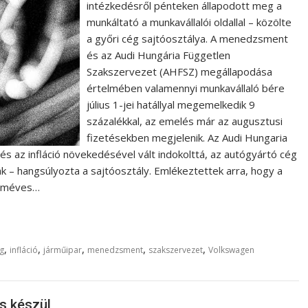
intézkedésről pénteken állapodott meg a
munkáltató a munkavállalói oldallal – közölte
a győri cég sajtóosztálya. A menedzsment
és az Audi Hungária Független
Szakszervezet (AHFSZ) megállapodása
értelmében valamennyi munkavállaló bére
július 1-jei hatállyal megemelkedik 9
százalékkal, az emelés már az augusztusi
fizetésekben megjelenik. Az Audi Hungaria
és az infláció növekedésével vált indokolttá, az autógyártó cég
– hangsúlyozta a sajtóosztály. Emlékeztettek arra, hogy a
roméves…
,
,
,
,
,
g
infláció
járműipar
menedzsment
szakszervezet
Volkswagen
s készül