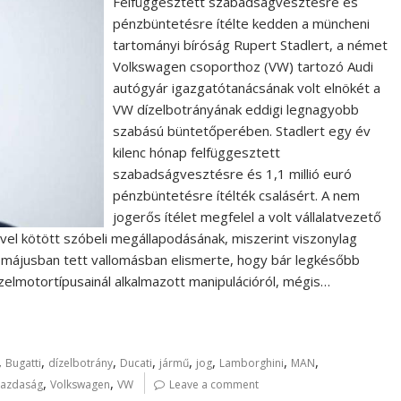
Felfüggesztett szabadságvesztésre és
pénzbüntetésre ítélte kedden a müncheni
tartományi bíróság Rupert Stadlert, a német
Volkswagen csoporthoz (VW) tartozó Audi
autógyár igazgatótanácsának volt elnökét a
VW dízelbotrányának eddigi legnagyobb
szabású büntetőperében. Stadlert egy év
kilenc hónap felfüggesztett
szabadságvesztésre és 1,1 millió euró
pénzbüntetésre ítélték csalásért. A nem
jogerős ítélet megfelel a volt vállalatvezető
vel kötött szóbeli megállapodásának, miszerint viszonylag
 májusban tett vallomásban elismerte, hogy bár legkésőbb
zelmotortípusainál alkalmazott manipulációról, mégis…
,
,
,
,
,
,
,
,
Bugatti
dízelbotrány
Ducati
jármű
jog
Lamborghini
MAN
,
,
gazdaság
Volkswagen
VW
Leave a comment