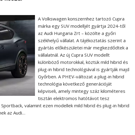
A Volkswagen konszernhez tartozó Cupra
márka egy SUV modelljét gyártja 2024-től
az Audi Hungaria Zrt – közölte a győri
székhelyű vállalat. A tájékoztatás szerint a
gyártás előkészületei már megkezdődtek a
vállalatnál. Az új Cupra SUV modellt
különböző motorokkal, köztük mild hibrid és
plug-in hibrid technológiával is gyártják majd
Győrben. A PHEV-változat a plug-in hibrid
technológia következő generációját
képviseli, amely mintegy száz kilométeres
tisztán elektromos hatótávot tesz
Sportback, valamint ezen modellek mild hibrid és plug-in hibrid
lnek az Audi…