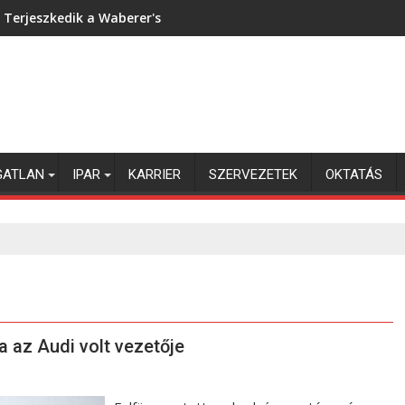
Terjeszkedik a Waberer's
GATLAN
IPAR
KARRIER
SZERVEZETEK
OKTATÁS
a az Audi volt vezetője