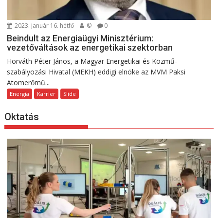
2023. január 16. hétfő
©
0
Beindult az Energiaügyi Minisztérium:
vezetőváltások az energetikai szektorban
Horváth Péter János, a Magyar Energetikai és Közmű-
szabályozási Hivatal (MEKH) eddigi elnöke az MVM Paksi
Atomerőmű...
Energia
Karrier
Slide
Oktatás