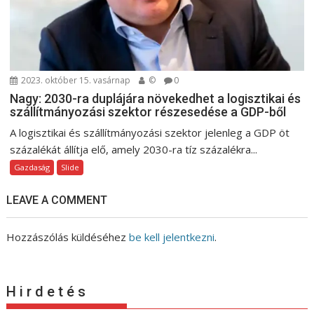
2023. október 15. vasárnap
©
0
Nagy: 2030-ra duplájára növekedhet a logisztikai és
szállítmányozási szektor részesedése a GDP-ből
A logisztikai és szállítmányozási szektor jelenleg a GDP öt
százalékát állítja elő, amely 2030-ra tíz százalékra...
Gazdaság
Slide
LEAVE A COMMENT
Hozzászólás küldéséhez
be kell jelentkezni
.
H i r d e t é s