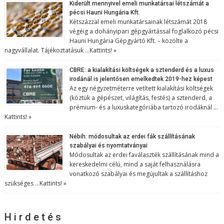
Kiderült mennyivel emeli munkatársai létszámát a
pécsi Hauni Hungária Kft.
Kétszázzal emeli munkatársainak létszámát 2018
végéig a dohányipari gépgyártással foglalkozó pécsi
Hauni Hungária Gépgyártó Kft. – közölte a
nagyvállalat. Tájékoztatásuk …
Kattints! »
CBRE: a kialakítási költségek a sztenderd és a luxus
irodánál is jelentősen emelkedtek 2019-hez képest
Az egy négyzetméterre vetített kialakítási költségek
(köztük a gépészet, világítás, festés) a sztenderd, a
prémium- és a luxuskategóriába tartozó irodáknál …
Kattints! »
Nébih: módosultak az erdei fák szállításának
szabályai és nyomtatványai
Módosultak az erdei faválaszték szállításának mind a
kereskedelmi célú, mind a saját felhasználásra
vonatkozó szabályai és megújultak a szállításhoz
szükséges …
Kattints! »
H i r d e t é s