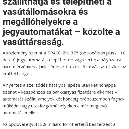
szállíthatja és telepítheti a
vasútállomásokra és
megállóhelyekre a
jegyautomatákat – közölte a
vasúttársaság.
A közlemény szerint a TRACO Zrt. 375 (opcionálisan plusz 110
darab) jegyautomatát telepíthet országszerte; a pályázatra
három érvényes ajánlat érkezett, ezek közül választották ki az
említett céget.
A nyertes a szerződés hatályba lépése után két hónappal
tizenöt – készpénzes és bankkártyás fizetésre alkalmas –
automatát szállít, amelyek két hónapig próbaüzemben fognak
működni nagy utasforgalmú helyeken a már meglevő
automaták mellett.
Az opcióval együtt 3,8 milliárd forint értékű beszerzést a