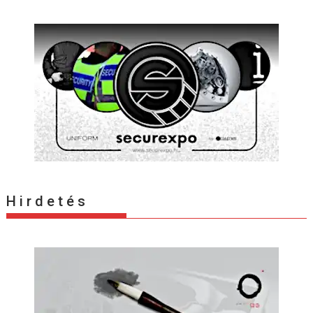
H i r d e t é s