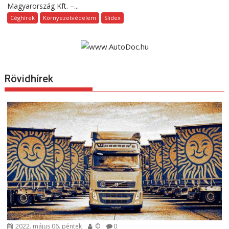
Magyarország Kft. –...
Céghírek
Környezetvédelem
Slidex
Rövidhírek
2022. május 06. péntek
©
0