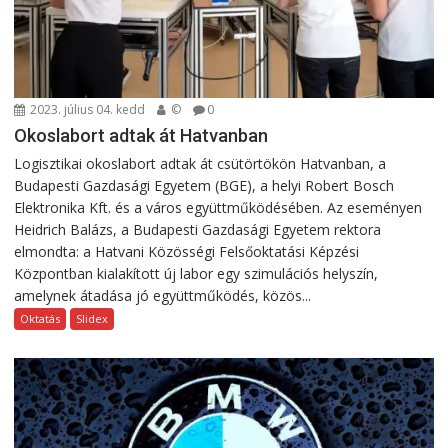
2023. július 04. kedd
©
0
Okoslabort adtak át Hatvanban
Logisztikai okoslabort adtak át csütörtökön Hatvanban, a
Budapesti Gazdasági Egyetem (BGE), a helyi Robert Bosch
Elektronika Kft. és a város együttműködésében. Az eseményen
Heidrich Balázs, a Budapesti Gazdasági Egyetem rektora
elmondta: a Hatvani Közösségi Felsőoktatási Képzési
Központban kialakított új labor egy szimulációs helyszín,
amelynek átadása jó együttműködés, közös...
Oktatás
Slidex