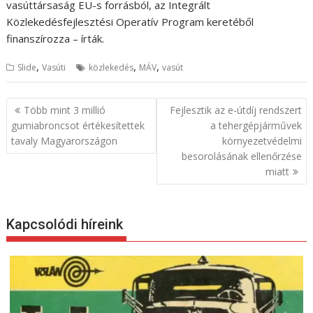
vasúttársaság EU-s forrásból, az Integrált
Közlekedésfejlesztési Operatív Program keretéből
finanszírozza – írták.
,
,
,
Slide
Vasúti
közlekedés
MÁV
vasút
B
Több mint 3 millió
Fejlesztik az e-útdíj rendszert
e
gumiabroncsot értékesítettek
a tehergépjárművek
tavaly Magyarországon
környezetvédelmi
j
besorolásának ellenőrzése
e
miatt
g
y
z
Kapcsolódi híreink
é
s
n
a
v