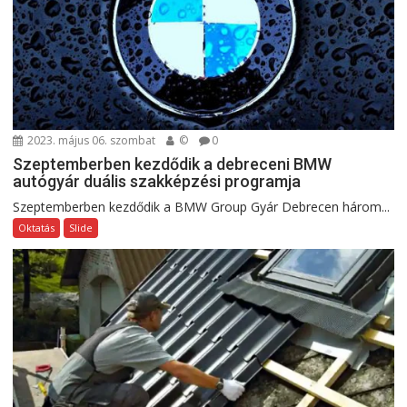
2023. május 06. szombat
©
0
Szeptemberben kezdődik a debreceni BMW
autógyár duális szakképzési programja
Szeptemberben kezdődik a BMW Group Gyár Debrecen három...
Oktatás
Slide