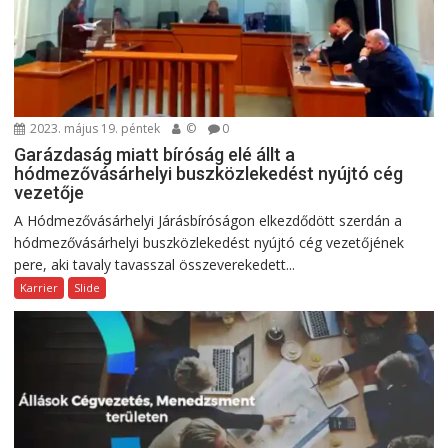
2023. május 19. péntek
©
0
Garázdaság miatt bíróság elé állt a
hódmezővásárhelyi buszközlekedést nyújtó cég
vezetője
A Hódmezővásárhelyi Járásbíróságon elkezdődött szerdán a
hódmezővásárhelyi buszközlekedést nyújtó cég vezetőjének
pere, aki tavaly tavasszal összeverekedett...
Karrier
Slide