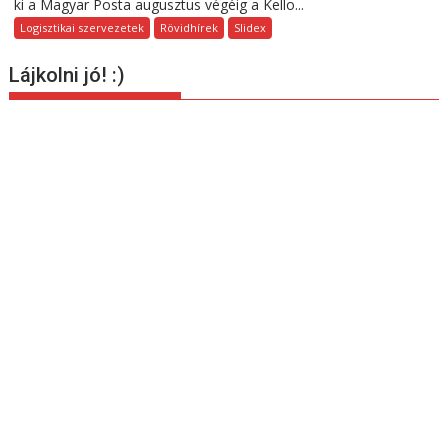
ki a Magyar Posta augusztus végéig a Kello...
Logisztikai szervezetek
Rövidhírek
Slidex
Lájkolni jó! :)