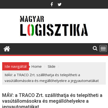
S
k
i
p
t
o
c
o
n
t
e
Ide navigáltál
Home
Slide
n
t
MÁV: a TRACO Zrt. szállíthatja és telepítheti a
vasútállomásokra és megállóhelyekre a jegyautomatákat
MÁV: a TRACO Zrt. szállíthatja és telepítheti a
vasútállomásokra és megállóhelyekre a
jegyautomatákat