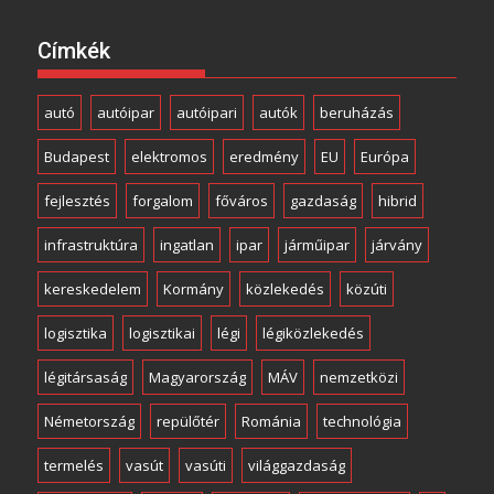
Címkék
autó
autóipar
autóipari
autók
beruházás
Budapest
elektromos
eredmény
EU
Európa
fejlesztés
forgalom
főváros
gazdaság
hibrid
infrastruktúra
ingatlan
ipar
járműipar
járvány
kereskedelem
Kormány
közlekedés
közúti
logisztika
logisztikai
légi
légiközlekedés
légitársaság
Magyarország
MÁV
nemzetközi
Németország
repülőtér
Románia
technológia
termelés
vasút
vasúti
világgazdaság