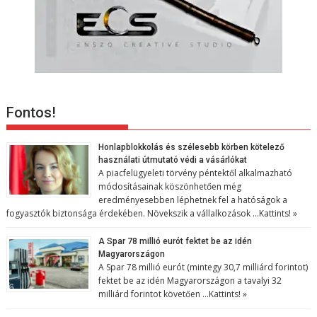
Fontos!
Honlapblokkolás és szélesebb körben kötelező
használati útmutató védi a vásárlókat
A piacfelügyeleti törvény péntektől alkalmazható
módosításainak köszönhetően még
eredményesebben léphetnek fel a hatóságok a
fogyasztók biztonsága érdekében. Növekszik a vállalkozások …
Kattints! »
A Spar 78 millió eurót fektet be az idén
Magyarországon
A Spar 78 millió eurót (mintegy 30,7 milliárd forintot)
fektet be az idén Magyarországon a tavalyi 32
milliárd forintot követően …
Kattints! »