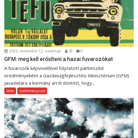
i
g
á
c
i
ó
2023. november 12. vasárnap
©
0
GFM: meg kell erősíteni a hazai fuvarozókat
A fuvarozók képviselőivel folytatott párbeszéd
eredményeként a Gazdaságfejlesztési Minisztérium (GFM)
javaslatára a kormány arról döntött, hogy...
Slide
Szállítmányozás