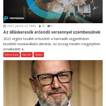
2023. január 23. hétfő
©
0
Az álláskeresők erősödő versennyel szembesülnek
2022 végére tovább erősödött a harmadik negyedévben
kezdődő munkavállalói aktivitás. Az ország minden megyéjében
emelkedett a...
Elemzések
Karrier
Slidex