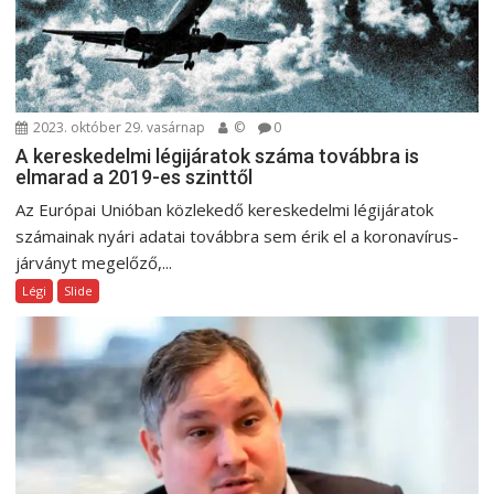
2023. október 29. vasárnap
©
0
A kereskedelmi légijáratok száma továbbra is
elmarad a 2019-es szinttől
Az Európai Unióban közlekedő kereskedelmi légijáratok
számainak nyári adatai továbbra sem érik el a koronavírus-
járványt megelőző,...
Légi
Slide