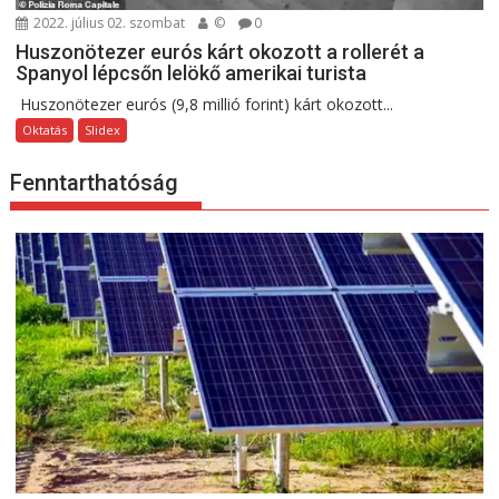
2022. július 02. szombat
©
0
Huszonötezer eurós kárt okozott a rollerét a
Spanyol lépcsőn lelökő amerikai turista
Huszonötezer eurós (9,8 millió forint) kárt okozott...
Oktatás
Slidex
Fenntarthatóság