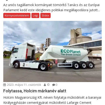
Az uniós tagállamok kormányait tömörítő Tanács és az Európai
Parlament kedd este ideiglenes politikai megállapodásra jutott...
Környezetvédelem
Légi
Slidex
2023. május 11. csütörtök
©
0
Folytassa, Holcim márkanév alatt
Holcim Magyarország Kft. néven folytatja működését a baranyai
Királyegyházán cementgyárat működtető Lafarge Cement