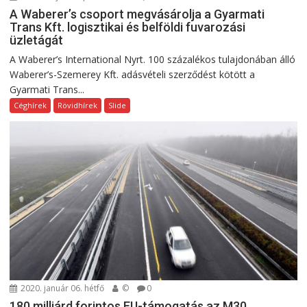
A Waberer’s csoport megvásárolja a Gyarmati
Trans Kft. logisztikai és belföldi fuvarozási
üzletágát
A Waberer’s International Nyrt. 100 százalékos tulajdonában álló
Waberer’s-Szemerey Kft. adásvételi szerződést kötött a
Gyarmati Trans...
Céghírek
Rövidhírek
Slide
2020. január 06. hétfő
©
0
180 milliárd forintos EU-támogatás az M30