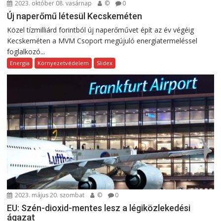
2023. október 08. vasárnap
©
0
Új naperőmű létesül Kecskeméten
Közel tízmilliárd forintból új naperőművet épít az év végéig
Kecskeméten a MVM Csoport megújuló energiatermeléssel
foglalkozó...
Energia
Környezetvédelem
Slidex
2023. május 20. szombat
©
0
EU: Szén-dioxid-mentes lesz a légiközlekedési
ágazat