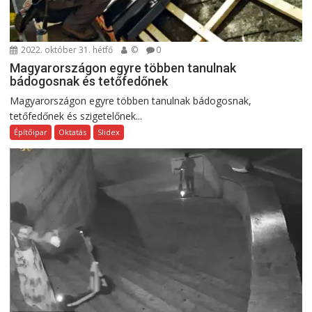
2022. október 31. hétfő
©
0
Magyarországon egyre többen tanulnak
bádogosnak és tetőfedőnek
Magyarországon egyre többen tanulnak bádogosnak,
tetőfedőnek és szigetelőnek...
Építőipar
Oktatás
Slidex