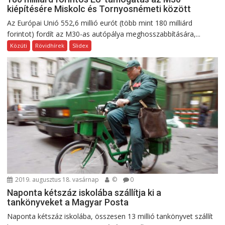
kiépítésére Miskolc és Tornyosnémeti között
Az Európai Unió 552,6 millió eurót (több mint 180 milliárd
forintot) fordít az M30-as autópálya meghosszabbítására,...
Közúti
Rövidhírek
Slidex
2019. augusztus 18. vasárnap
©
0
Naponta kétszáz iskolába szállítja ki a
tankönyveket a Magyar Posta
Naponta kétszáz iskolába, összesen 13 millió tankönyvet szállít