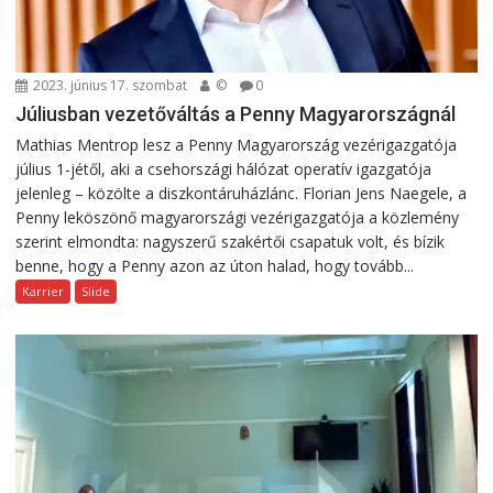
2023. június 17. szombat
©
0
Júliusban vezetőváltás a Penny Magyarországnál
Mathias Mentrop lesz a Penny Magyarország vezérigazgatója
július 1-jétől, aki a csehországi hálózat operatív igazgatója
jelenleg – közölte a diszkontáruházlánc. Florian Jens Naegele, a
Penny leköszönő magyarországi vezérigazgatója a közlemény
szerint elmondta: nagyszerű szakértői csapatuk volt, és bízik
benne, hogy a Penny azon az úton halad, hogy tovább...
Karrier
Slide