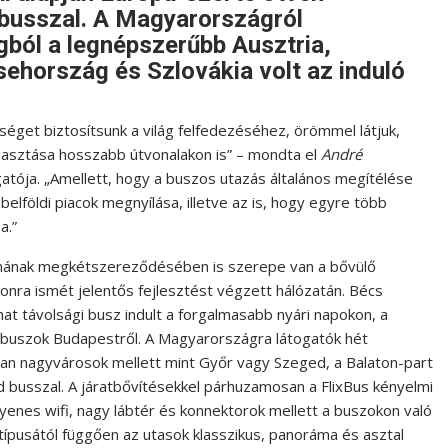
 busszal. A Magyarországról
gból a legnépszerűbb Ausztria,
ehország és Szlovákia volt az induló
séget biztosítsunk a világ felfedezéséhez, örömmel látjuk,
asztása hosszabb útvonalakon is” – mondta el
André
gatója. „Amellett, hogy a buszos utazás általános megítélése
elföldi piacok megnyílása, illetve az is, hogy egyre több
a.”
ámának megkétszereződésében is szerepe van a bővülő
zezonra ismét jelentős fejlesztést végzett hálózatán. Bécs
hat távolsági busz indult a forgalmasabb nyári napokon, a
 buszok Budapestről. A Magyarországra látogatók hét
lyan nagyvárosok mellett mint Győr vagy Szeged, a Balaton-part
ld busszal. A járatbővítésekkel párhuzamosan a FlixBus kényelmi
ngyenes wifi, nagy lábtér és konnektorok mellett a buszokon való
z típusától függően az utasok klasszikus, panoráma és asztal