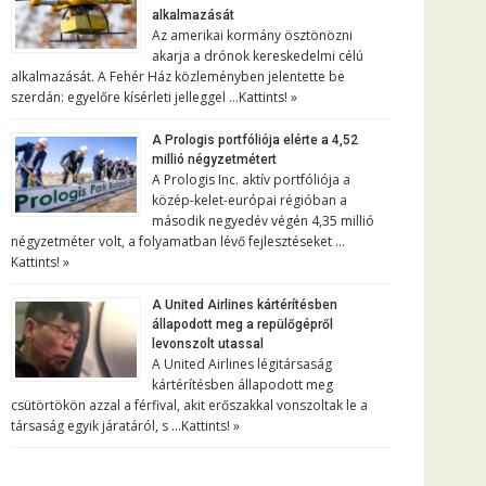
alkalmazását
Az amerikai kormány ösztönözni
akarja a drónok kereskedelmi célú
alkalmazását. A Fehér Ház közleményben jelentette be
szerdán: egyelőre kísérleti jelleggel …
Kattints! »
A Prologis portfóliója elérte a 4,52
millió négyzetmétert
A Prologis Inc. aktív portfóliója a
közép-kelet-európai régióban a
második negyedév végén 4,35 millió
négyzetméter volt, a folyamatban lévő fejlesztéseket …
Kattints! »
A United Airlines kártérítésben
állapodott meg a repülőgépről
levonszolt utassal
A United Airlines légitársaság
kártérítésben állapodott meg
csütörtökön azzal a férfival, akit erőszakkal vonszoltak le a
társaság egyik járatáról, s …
Kattints! »