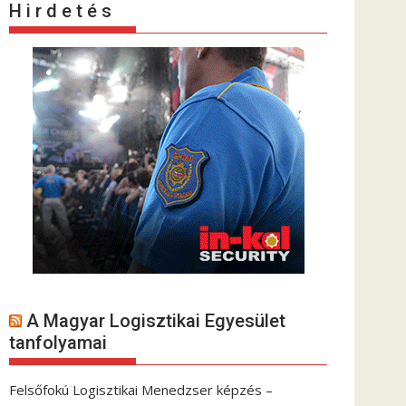
H i r d e t é s
A Magyar Logisztikai Egyesület
tanfolyamai
Felsőfokú Logisztikai Menedzser képzés –