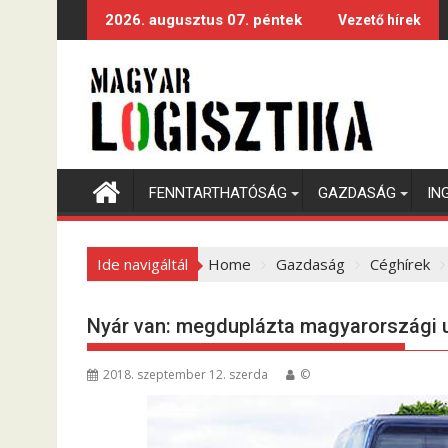
S
2026. augusztus 07. péntek
Vezető hírek
k
i
p
t
o
c
o
FENNTARTHATÓSÁG
GAZDASÁG
IN
n
t
e
Ide navigáltál
Home
Gazdaság
Céghírek
n
t
Nyár van: megduplázta magyarországi u
2018. szeptember 12. szerda
©