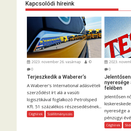
Kapcsolódi híreink
e
g
y
z
é
s
n
a
2023. november 26. vasárnap
©
2023. novemb
v
0
0
i
Terjeszkedik a Waberer’s
Jelentősen
g
nyeresége a
A Waberer’s International adásvételi
á
felében
szerződést írt alá a vasúti
c
Jelentősen n
logisztikával foglalkozó Petrolsped
i
kiskereskede
Kft. 51 százalékos részesedésének...
ó
nyeresége a
Céghírek
Szállítmányozás
pénzügyi évén
Céghírek
Sli