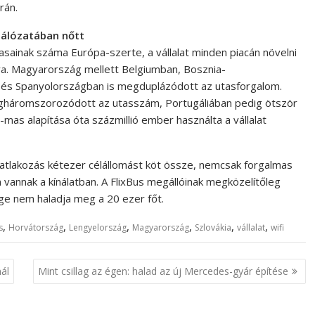
rán.
hálózatában nőtt
asainak száma Európa-szerte, a vállalat minden piacán növelni
va. Magyarország mellett Belgiumban, Bosznia-
és Spanyolországban is megduplázódott az utasforgalom.
háromszorozódott az utasszám, Portugáliában pedig ötször
mas alapítása óta százmillió ember használta a vállalat
csatlakozás kétezer célállomást köt össze, nemcsak forgalmas
 vannak a kínálatban. A FlixBus megállóinak megközelítőleg
ge nem haladja meg a 20 ezer főt.
,
,
,
,
,
,
s
Horvátország
Lengyelország
Magyarország
Szlovákia
vállalat
wifi
ál
Mint csillag az égen: halad az új Mercedes-gyár építése