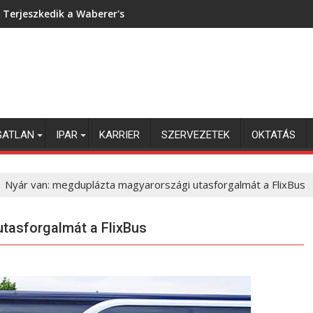
Terjeszkedik a Waberer's
GATLAN
IPAR
KARRIER
SZERVEZETEK
OKTATÁS
Nyár van: megduplázta magyarországi utasforgalmát a FlixBus
tasforgalmát a FlixBus