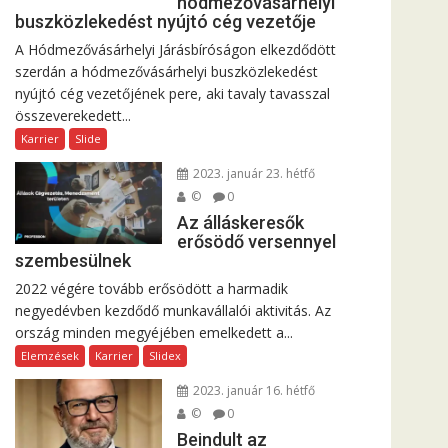
hódmezővásárhelyi
buszközlekedést nyújtó cég vezetője
A Hódmezővásárhelyi Járásbíróságon elkezdődött
szerdán a hódmezővásárhelyi buszközlekedést
nyújtó cég vezetőjének pere, aki tavaly tavasszal
összeverekedett...
Karrier
Slide
2023. január 23. hétfő
©
0
Az álláskeresők
erősödő versennyel
szembesülnek
2022 végére tovább erősödött a harmadik
negyedévben kezdődő munkavállalói aktivitás. Az
ország minden megyéjében emelkedett a...
Elemzések
Karrier
Slidex
2023. január 16. hétfő
©
0
Beindult az