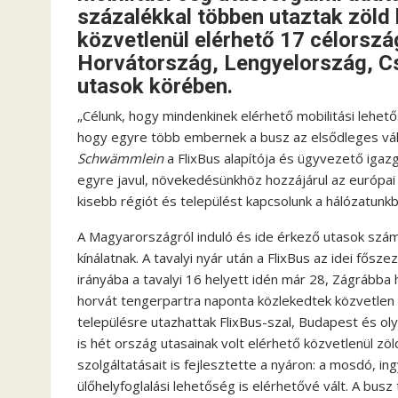
százalékkal többen utaztak zöld
közvetlenül elérhető 17 célorszá
Horvátország, Lengyelország, Cs
utasok körében.
„Célunk, hogy mindenkinek elérhető mobilitási lehető
hogy egyre több embernek a busz az elsődleges vál
Schwämmlein
a FlixBus alapítója és ügyvezető igaz
egyre javul, növekedésünkhöz hozzájárul az európai b
kisebb régiót és települést kapcsolunk a hálózatunkb
A Magyarországról induló és ide érkező utasok sz
kínálatnak. A tavalyi nyár után a FlixBus az idei fős
irányába a tavalyi 16 helyett idén már 28, Zágrábba 
horvát tengerpartra naponta közlekedtek közvetlen
településre utazhattak FlixBus-szal, Budapest és o
is hét ország utasainak volt elérhető közvetlenül zö
szolgáltatásait is fejlesztette a nyáron: a mosdó, i
ülőhelyfoglalási lehetőség is elérhetővé vált. A bus