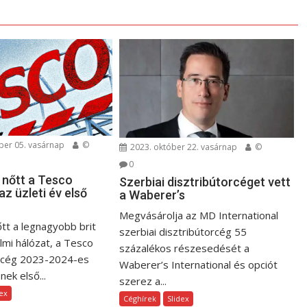
er 05. vasárnap
©
2023. október 22. vasárnap
©
0
 nőtt a Tesco
Szerbiai disztribútorcéget vett
z üzleti év első
a Waberer’s
Megvásárolja az MD International
őtt a legnagyobb brit
szerbiai disztribútorcég 55
lmi hálózat, a Tesco
százalékos részesedését a
 cég 2023-2024-es
Waberer’s International és opciót
ek első...
szerez a...
dex
Céghírek
Slidex