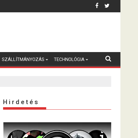
SZÁLLÍTMÁNYOZÁS
TECHNOLÓGIA
H i r d e t é s