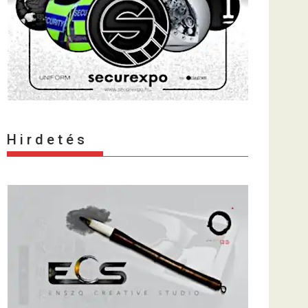
H i r d e t é s