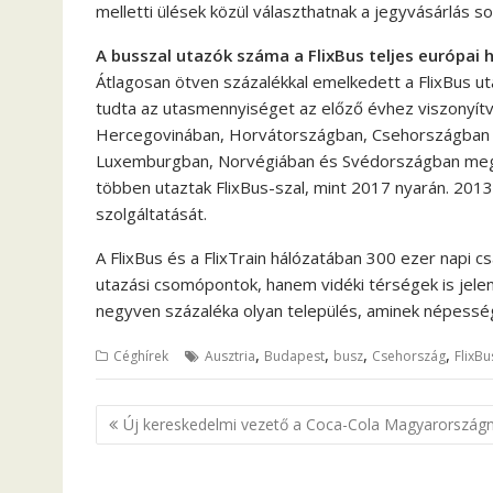
melletti ülések közül választhatnak a jegyvásárlás so
A busszal utazók száma a FlixBus teljes európai 
Átlagosan ötven százalékkal emelkedett a FlixBus ut
tudta az utasmennyiséget az előző évhez viszonyít
Hercegovinában, Horvátországban, Csehországban 
Luxemburgban, Norvégiában és Svédországban meg
többen utaztak FlixBus-szal, mint 2017 nyarán. 2013-
szolgáltatását.
A FlixBus és a FlixTrain hálózatában 300 ezer napi 
utazási csomópontok, hanem vidéki térségek is jelen
negyven százaléka olyan település, aminek népessé
,
,
,
,
Céghírek
Ausztria
Budapest
busz
Csehország
FlixBu
B
Új kereskedelmi vezető a Coca-Cola Magyarországn
e
j