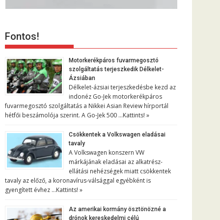
Fontos!
Motorkerékpáros fuvarmegosztó
szolgáltatás terjeszkedik Délkelet-
Ázsiában
Délkelet-ázsiai terjeszkedésbe kezd az
indonéz Go-Jek motorkerékpáros
fuvarmegosztó szolgáltatás a Nikkei Asian Review hírportál
hétfői beszámolója szerint. A Go-Jek 500 …
Kattints! »
Csökkentek a Volkswagen eladásai
tavaly
A Volkswagen konszern VW
márkájának eladásai az alkatrész-
ellátási nehézségek miatt csökkentek
tavaly az előző, a koronavírus-válsággal egyébként is
gyengített évhez …
Kattints! »
Az amerikai kormány ösztönözné a
drónok kereskedelmi célú