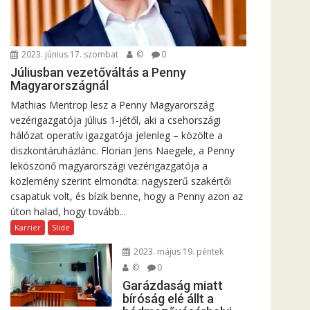
2023. június 17. szombat
©
0
Júliusban vezetőváltás a Penny
Magyarországnál
Mathias Mentrop lesz a Penny Magyarország
vezérigazgatója július 1-jétől, aki a csehországi
hálózat operatív igazgatója jelenleg – közölte a
diszkontáruházlánc. Florian Jens Naegele, a Penny
leköszönő magyarországi vezérigazgatója a
közlemény szerint elmondta: nagyszerű szakértői
csapatuk volt, és bízik benne, hogy a Penny azon az
úton halad, hogy tovább...
Karrier
Slide
2023. május 19. péntek
©
0
Garázdaság miatt
bíróság elé állt a