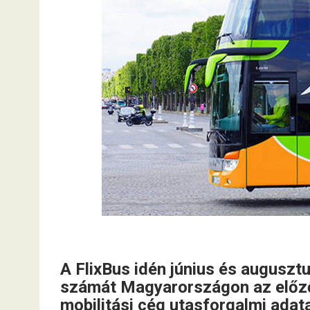
A FlixBus idén június és augusz
számát Magyarországon az előző
mobilitási cég utasforgalmi adat