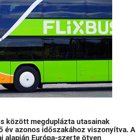
tus között megduplázta utasainak
 év azonos időszakához viszonyítva. A
ai alapján Európa-szerte ötven