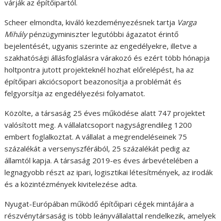
várják az építőipartól.
Scheer elmondta, kiváló kezdeményezésnek tartja
Varga
Mihály
pénzügyminiszter legutóbbi ágazatot érintő
bejelentését, ugyanis szerinte az engedélyekre, illetve a
szakhatósági állásfoglalásra várakozó és ezért több hónapja
holtpontra jutott projekteknél hozhat előrelépést, ha az
építőipari akciócsoport beazonosítja a problémát és
felgyorsítja az engedélyezési folyamatot.
Közölte, a társaság 25 éves működése alatt 747 projektet
valósított meg. A vállalatcsoport nagyságrendileg 1200
embert foglalkoztat. A vállalat a megrendeléseinek 75
százalékát a versenyszférából, 25 százalékát pedig az
államtól kapja. A társaság 2019-es éves árbevételében a
legnagyobb részt az ipari, logisztikai létesítmények, az irodák
és a közintézmények kivitelezése adta.
Nyugat-Európában működő építőipari cégek mintájára a
részvénytársaság is több leányvállalattal rendelkezik, amelyek