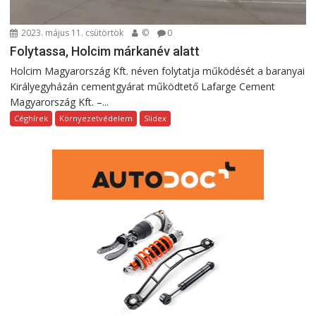
2023. május 11. csütörtök
©
0
Folytassa, Holcim márkanév alatt
Holcim Magyarország Kft. néven folytatja működését a baranyai
Királyegyházán cementgyárat működtető Lafarge Cement
Magyarország Kft. –...
Céghírek
Környezetvédelem
Slidex