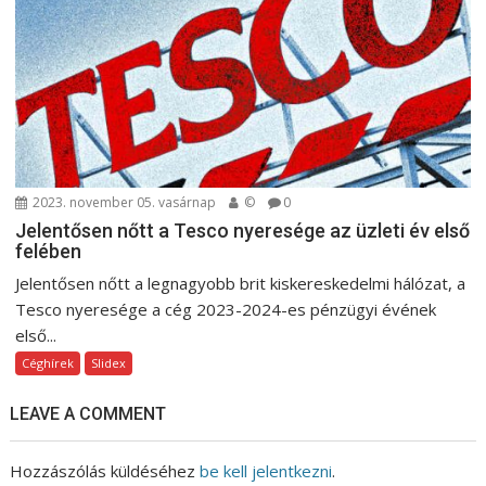
2023. november 05. vasárnap
©
0
Jelentősen nőtt a Tesco nyeresége az üzleti év első
felében
Jelentősen nőtt a legnagyobb brit kiskereskedelmi hálózat, a
Tesco nyeresége a cég 2023-2024-es pénzügyi évének
első...
Céghírek
Slidex
LEAVE A COMMENT
Hozzászólás küldéséhez
be kell jelentkezni
.