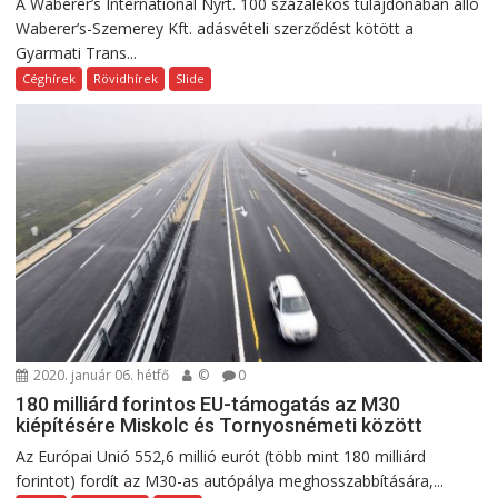
A Waberer’s International Nyrt. 100 százalékos tulajdonában álló
Waberer’s-Szemerey Kft. adásvételi szerződést kötött a
Gyarmati Trans...
Céghírek
Rövidhírek
Slide
2020. január 06. hétfő
©
0
180 milliárd forintos EU-támogatás az M30
kiépítésére Miskolc és Tornyosnémeti között
Az Európai Unió 552,6 millió eurót (több mint 180 milliárd
forintot) fordít az M30-as autópálya meghosszabbítására,...