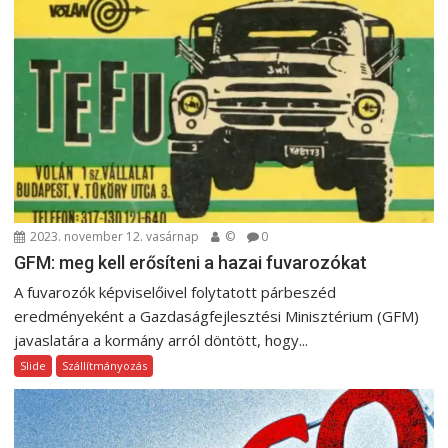
2023. november 12. vasárnap
©
0
GFM: meg kell erősíteni a hazai fuvarozókat
A fuvarozók képviselőivel folytatott párbeszéd
eredményeként a Gazdaságfejlesztési Minisztérium (GFM)
javaslatára a kormány arról döntött, hogy...
Slide
Szállítmányozás