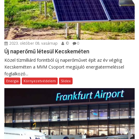
2023. október 08. vasárnap
©
0
Új naperőmű létesül Kecskeméten
Közel tízmilliárd forintból új naperőművet épít az év végéig
Kecskeméten a MVM Csoport megújuló energiatermeléssel
foglalkozó...
Energia
Környezetvédelem
Slidex