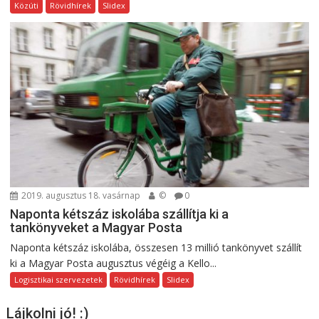
Közúti
Rövidhírek
Slidex
2019. augusztus 18. vasárnap
©
0
Naponta kétszáz iskolába szállítja ki a
tankönyveket a Magyar Posta
Naponta kétszáz iskolába, összesen 13 millió tankönyvet szállít
ki a Magyar Posta augusztus végéig a Kello...
Logisztikai szervezetek
Rövidhírek
Slidex
Lájkolni jó! :)