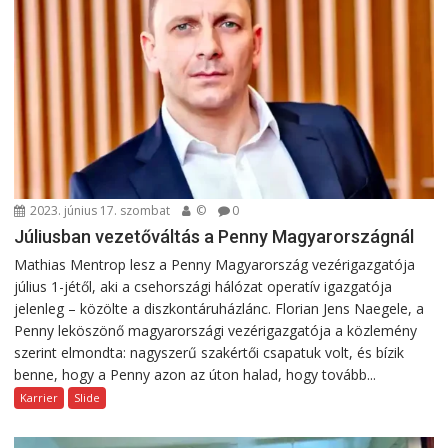
2023. június 17. szombat
©
0
Júliusban vezetőváltás a Penny Magyarországnál
Mathias Mentrop lesz a Penny Magyarország vezérigazgatója
július 1-jétől, aki a csehországi hálózat operatív igazgatója
jelenleg – közölte a diszkontáruházlánc. Florian Jens Naegele, a
Penny leköszönő magyarországi vezérigazgatója a közlemény
szerint elmondta: nagyszerű szakértői csapatuk volt, és bízik
benne, hogy a Penny azon az úton halad, hogy tovább...
Karrier
Slide