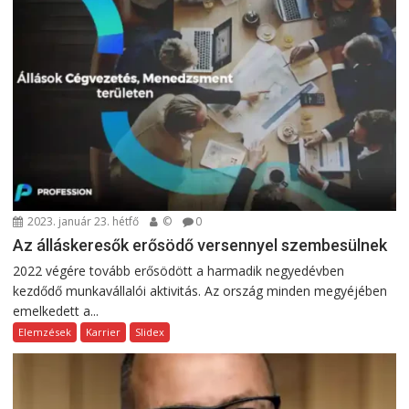
2023. január 23. hétfő
©
0
Az álláskeresők erősödő versennyel szembesülnek
2022 végére tovább erősödött a harmadik negyedévben
kezdődő munkavállalói aktivitás. Az ország minden megyéjében
emelkedett a...
Elemzések
Karrier
Slidex