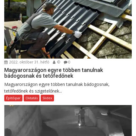
2022. október 31. hétfő
©
0
Magyarországon egyre többen tanulnak
bádogosnak és tetőfedőnek
Magyarországon egyre többen tanulnak bádogosnak,
tetőfedőnek és szigetelőnek...
Építőipar
Oktatás
Slidex