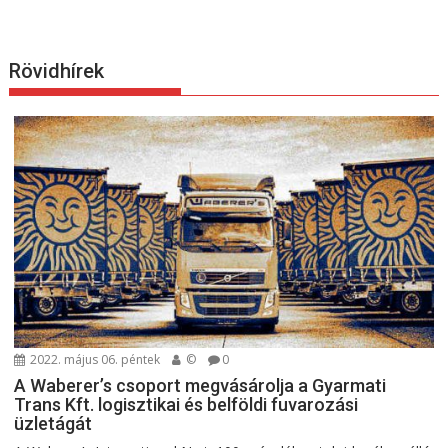
Rövidhírek
2022. május 06. péntek
©
0
A Waberer’s csoport megvásárolja a Gyarmati
Trans Kft. logisztikai és belföldi fuvarozási
üzletágát