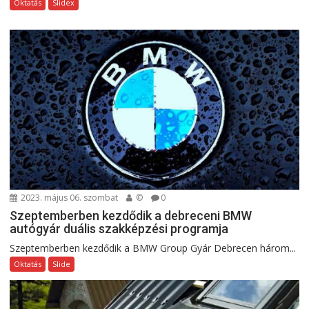
Oktatás
Slidex
2023. május 06. szombat
©
0
Szeptemberben kezdődik a debreceni BMW
autógyár duális szakképzési programja
Szeptemberben kezdődik a BMW Group Gyár Debrecen három...
Oktatás
Slide