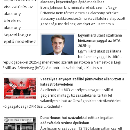
alacsony képzettségre építő modellhez
Boris Johnson brit miniszterelnök szerint Nagy-
Britannia nem térhet vissza az alacsony bérekre,
alacsony szakképesítésű munkavállalókra alapozott
gazdasági modellhez, amelyet az …
Kattints! »
Egymilliárd utast szállítana
bioüzemanyaggal az IATA
2025-ig
Egymilliárd utast szállítana
bioüzemanyaggal is töltött
repülőgépekkel 2025-ig menetrend szerinti járatokon a Nemzetközi Légi
Szállítási Szövetség (IATA). A montreali székhelyű, …
Kattints! »
Veszélyes anyagot szállító járműveket ellenőrzött a
katasztrófavédelem
Az ellenőrzött 803 veszélyes anyagot szállító
gépjármű mintegy tíz százalékánál tártak fel
valamilyen hibát az Országos Katasztrófavédelmi
Főigazgatóság (OKF) őszi …
Kattints! »
Duna House: hat százalékkal nőtt az ingatlan
adásvételek száma áprilisban
Áprilisban országosan 13 180 lakóingatlan cserélt