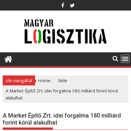
S
k
i
p
t
o
c
o
n
t
e
Ide navigáltál
Home
Slide
n
t
A Market Építő Zrt. idei forgalma 180 milliárd forint körül
alakulhat
A Market Építő Zrt. idei forgalma 180 milliárd
forint körül alakulhat