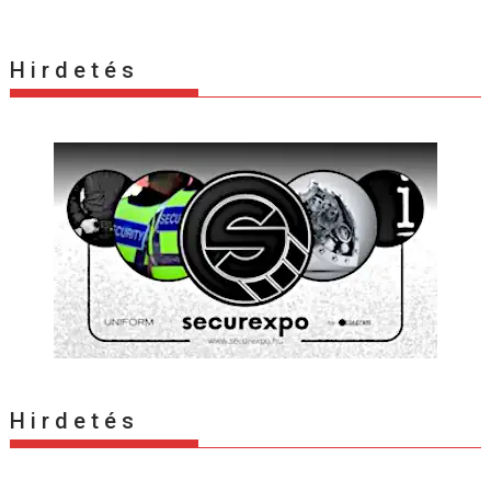
H i r d e t é s
H i r d e t é s