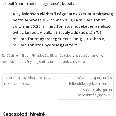
az építőipar minden szegmensét lefedik.
A nyilvánosan elérhető cégadatok szerint a társaság
nettó árbevétele 2019-ben 188,74 milliárd forint
volt, ami 50,25 milliárd forintos növekedés az előző
évhez képest. A vállalat tavaly adózás után 7,1
milliárd forint nyereséget ért el, míg 2018-ban 6,8
milliárd forintos nyereséggel zárt.
,
,
,
,
,
,
Céghírek
Slide
adózás
BMW
építőipar
gazdaság
járvány
,
,
,
,
,
koronavírus-járvány
logisztikai
Market
Mol
OTP
vállalat
B
Átadták az Alba-Zöchling új
Végre: konjunkturális
e
raktárcsarnokát
fellendülést jelez a német
közúti áruforgalmi
j
teljesítményindex
e
g
y
Kapcsolódi híreink