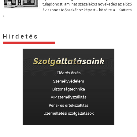
tulajdonost, ami hat százalékos növekedés az előző
év azonos időszakához képest – közölte a …
Kattints!
»
H i r d e t é s