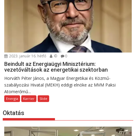
2023. január 16. hétfő
©
0
Beindult az Energiaügyi Minisztérium:
vezetőváltások az energetikai szektorban
Horváth Péter János, a Magyar Energetikai és Közmű-
szabályozási Hivatal (MEKH) eddigi elnöke az MVM Paksi
Atomerőmű...
Energia
Karrier
Slide
Oktatás