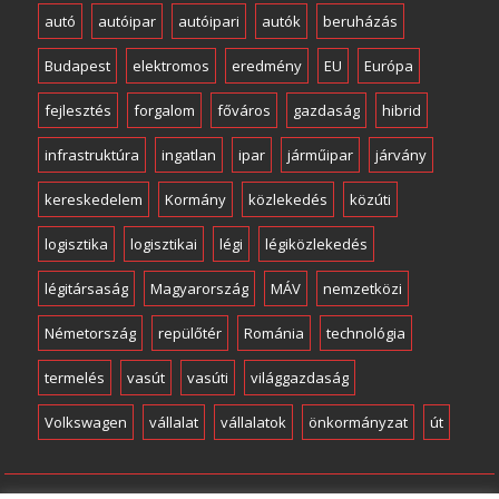
autó
autóipar
autóipari
autók
beruházás
Budapest
elektromos
eredmény
EU
Európa
fejlesztés
forgalom
főváros
gazdaság
hibrid
infrastruktúra
ingatlan
ipar
járműipar
járvány
kereskedelem
Kormány
közlekedés
közúti
logisztika
logisztikai
légi
légiközlekedés
légitársaság
Magyarország
MÁV
nemzetközi
Németország
repülőtér
Románia
technológia
termelés
vasút
vasúti
világgazdaság
Volkswagen
vállalat
vállalatok
önkormányzat
út