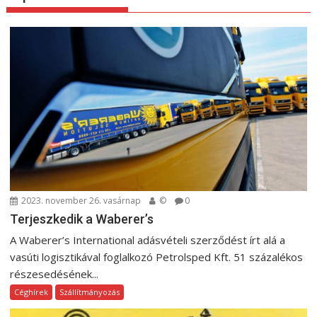
z
é
s
n
a
v
i
g
á
c
i
2023. november 26. vasárnap
©
0
ó
Terjeszkedik a Waberer’s
A Waberer’s International adásvételi szerződést írt alá a
vasúti logisztikával foglalkozó Petrolsped Kft. 51 százalékos
részesedésének...
Céghírek
Szállítmányozás