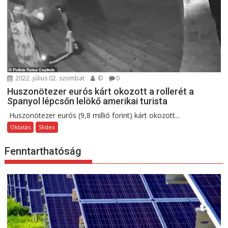
2022. július 02. szombat
©
0
Huszonötezer eurós kárt okozott a rollerét a
Spanyol lépcsőn lelökő amerikai turista
Huszonötezer eurós (9,8 millió forint) kárt okozott...
Oktatás
Slidex
Fenntarthatóság