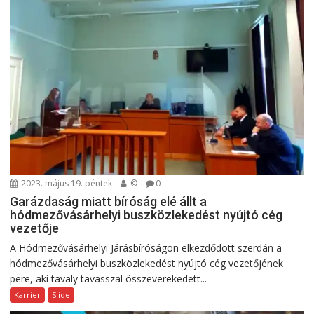
2023. május 19. péntek
©
0
Garázdaság miatt bíróság elé állt a
hódmezővásárhelyi buszközlekedést nyújtó cég
vezetője
A Hódmezővásárhelyi Járásbíróságon elkezdődött szerdán a
hódmezővásárhelyi buszközlekedést nyújtó cég vezetőjének
pere, aki tavaly tavasszal összeverekedett...
Karrier
Slide