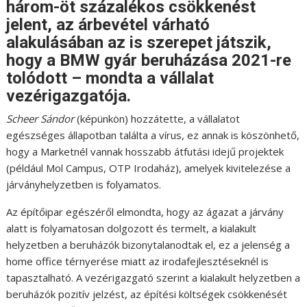
három-öt százalékos csökkenést
jelent, az árbevétel várható
alakulásában az is szerepet játszik,
hogy a BMW gyár beruházása 2021-re
tolódott – mondta a vállalat
vezérigazgatója.
Scheer Sándor
(képünkön) hozzátette, a vállalatot
egészséges állapotban találta a vírus, ez annak is köszönhető,
hogy a Marketnél vannak hosszabb átfutási idejű projektek
(például Mol Campus, OTP Irodaház), amelyek kivitelezése a
járványhelyzetben is folyamatos.
Az építőipar egészéről elmondta, hogy az ágazat a járvány
alatt is folyamatosan dolgozott és termelt, a kialakult
helyzetben a beruházók bizonytalanodtak el, ez a jelenség a
home office térnyerése miatt az irodafejlesztéseknél is
tapasztalható. A vezérigazgató szerint a kialakult helyzetben a
beruházók pozitív jelzést, az építési költségek csökkenését