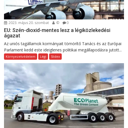
2023. május 20. szombat
©
0
EU: Szén-dioxid-mentes lesz a légiközlekedési
ágazat
Az uniós tagállamok kormányait tömörítő Tanács és az Európai
Parlament kedd este ideiglenes politikai megállapodásra jutott...
Környezetvédelem
Légi
Slidex