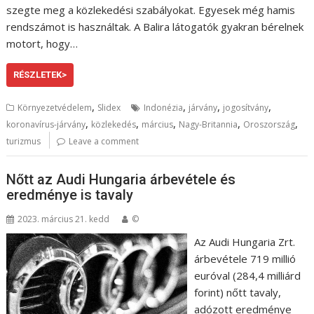
szegte meg a közlekedési szabályokat. Egyesek még hamis
rendszámot is használtak. A Balira látogatók gyakran bérelnek
motort, hogy…
RÉSZLETEK>
,
,
,
,
Környezetvédelem
Slidex
Indonézia
járvány
jogosítvány
,
,
,
,
,
koronavírus-járvány
közlekedés
március
Nagy-Britannia
Oroszország
turizmus
Leave a comment
Nőtt az Audi Hungaria árbevétele és
eredménye is tavaly
2023. március 21. kedd
©
Az Audi Hungaria Zrt.
árbevétele 719 millió
euróval (284,4 milliárd
forint) nőtt tavaly,
adózott eredménye