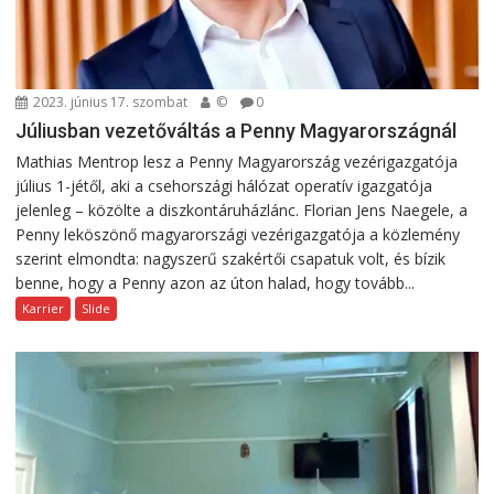
2023. június 17. szombat
©
0
Júliusban vezetőváltás a Penny Magyarországnál
Mathias Mentrop lesz a Penny Magyarország vezérigazgatója
július 1-jétől, aki a csehországi hálózat operatív igazgatója
jelenleg – közölte a diszkontáruházlánc. Florian Jens Naegele, a
Penny leköszönő magyarországi vezérigazgatója a közlemény
szerint elmondta: nagyszerű szakértői csapatuk volt, és bízik
benne, hogy a Penny azon az úton halad, hogy tovább...
Karrier
Slide