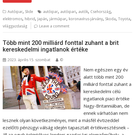
,
,
,
,
,
Autóipar
Slide
autóipar
autóipari
autók
Csehország
,
,
,
,
,
,
,
elektromos
hibrid
Japán
járműipar
koronavírus-járvány
Skoda
Toyota
világgazdaság
Leave a comment
Több mint 200 milliárd fonttal zuhant a brit
kereskedelmi ingatlanok értéke
2023. április 15. szombat
©
Nem egészen egy év
alatt több mint 200
milliárd fonttal zuhant a
kereskedelmi célú
ingatlanok piaci értéke
Nagy-Britanniában, de
ennek várhatóan nem
lesznek olyan következményei, mint a másfél évtizeddel
ezelőtti pénzügyi válság idején tapasztalt értékvesztésnek –
áll az egyik tekintélyes londoni gazdasági elemzőműhely, a