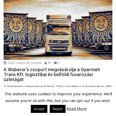
2022. május 06. péntek
©
0
A Waberer’s csoport megvásárolja a Gyarmati
Trans Kft. logisztikai és belföldi fuvarozási
üzletágát
A Waberer’s International Nyrt. 100 százalékos tulajdonában álló
Waberer’s-Szemerey Kft. adásvételi szerződést kötött a
This website uses cookies to improve your experience. We'll
Gyarmati Trans...
assume you're ok with this, but you can opt-out if you wish.
Céghírek
Rövidhírek
Slide
Read More
Accept
Reject