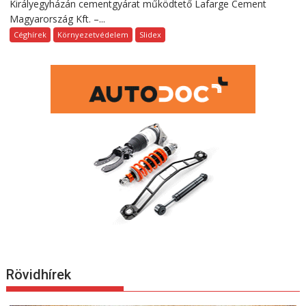
Királyegyházán cementgyárat működtető Lafarge Cement
Magyarország Kft. –...
Céghírek
Környezetvédelem
Slidex
Rövidhírek