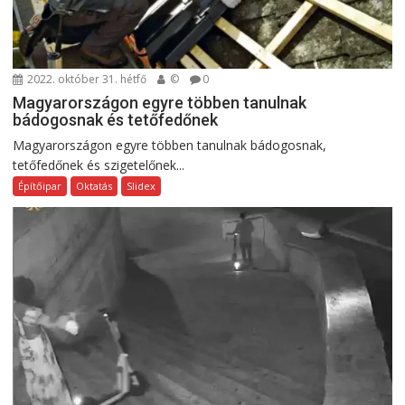
2022. október 31. hétfő
©
0
Magyarországon egyre többen tanulnak
bádogosnak és tetőfedőnek
Magyarországon egyre többen tanulnak bádogosnak,
tetőfedőnek és szigetelőnek...
Építőipar
Oktatás
Slidex