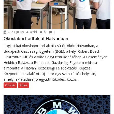
2023. július 04. kedd
©
0
Okoslabort adtak át Hatvanban
Logisztikai okoslabort adtak át csütörtökön Hatvanban, a
Budapesti Gazdasági Egyetem (BGE), a helyi Robert Bosch
Elektronika Kft. és a város együttműködésében. Az eseményen
Heidrich Balázs, a Budapesti Gazdasági Egyetem rektora
elmondta: a Hatvani Közösségi Felsőoktatási Képzési
Központban kialakított új labor egy szimulációs helyszín,
amelynek átadása jó együttműködés, közös...
Oktatás
Slidex