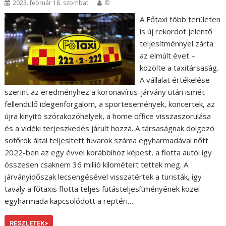
2023. február 18. szombat
©
A Főtaxi több területen
is új rekordot jelentő
teljesítménnyel zárta
az elmúlt évet –
közölte a taxitársaság.
A vállalat értékelése
szerint az eredményhez a koronavírus-járvány után ismét
fellendülő idegenforgalom, a sportesemények, koncertek, az
újra kinyitó szórakozóhelyek, a home office visszaszorulása
és a vidéki terjeszkedés járult hozzá. A társaságnak dolgozó
sofőrök által teljesített fuvarok száma egyharmadával nőtt
2022-ben az egy évvel korábbihoz képest, a flotta autói így
összesen csaknem 36 millió kilométert tettek meg. A
járványidőszak lecsengésével visszatértek a turisták, így
tavaly a főtaxis flotta teljes futásteljesítményének közel
egyharmada kapcsolódott a reptéri…
RÉSZLETEK>