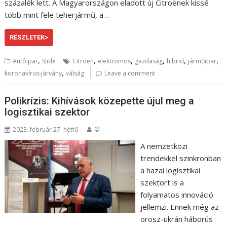
százalék lett. A Magyarországon eladott új Citroënek kissé
több mint fele teherjármű, a…
RÉSZLETEK>
,
,
,
,
,
,
Autóipar
Slide
Citroen
elektromos
gazdaság
hibrid
járműipar
,
koronavírus-járvány
válság
Leave a comment
Polikrízis: Kihívások közepette újul meg a
logisztikai szektor
2023. február 27. hétfő
©
A nemzetközi
trendekkel szinkronban
a hazai logisztikai
szektort is a
folyamatos innováció
jellemzi. Ennek még az
orosz-ukrán háborús