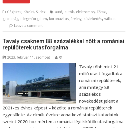
,
,
,
,
,
,
Céghírek
Közúti
Slidex
autó
autók
elektromos
Főtaxi
,
,
,
,
gazdaság
idegenforgalom
koronavírus-járvány
közlekedés
vállalat
Leave a comment
Tavaly csaknem 88 százalékkal nőtt a romániai
repülőterek utasforgalma
2023. február 11. szombat
©
Tavaly több mint 21
millió utast fogadtak a
romániai repülőterek,
ami mintegy 88
százalékos
növekedést jelent a
2021-es évhez képest – közölte a romániai repülőterek
egyesülete. Az elmúlt évekre vonatkozó statisztikai adatok
szerint 2020-hoz mérten a romániai légi kikötők utasforgalma