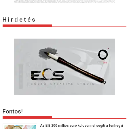
g
á
c
H i r d e t é s
i
ó
Fontos!
Az EIB 200 milliós euró kölcsönnel segíti a ferihegyi