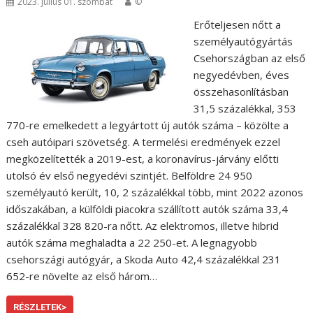
2023. július 01. szombat
©
Erőteljesen nőtt a
személyautógyártás
Csehországban az első
negyedévben, éves
összehasonlításban
31,5 százalékkal, 353
770-re emelkedett a legyártott új autók száma – közölte a
cseh autóipari szövetség. A termelési eredmények ezzel
megközelítették a 2019-est, a koronavírus-járvány előtti
utolsó év első negyedévi szintjét. Belföldre 24 950
személyautó került, 10, 2 százalékkal több, mint 2022 azonos
időszakában, a külföldi piacokra szállított autók száma 33,4
százalékkal 328 820-ra nőtt. Az elektromos, illetve hibrid
autók száma meghaladta a 22 250-et. A legnagyobb
csehországi autógyár, a Skoda Auto 42,4 százalékkal 231
652-re növelte az első három…
RÉSZLETEK>