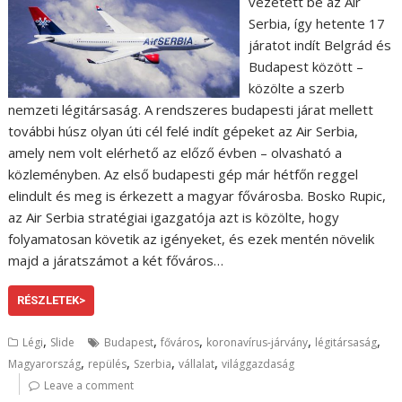
vezetett be az Air
Serbia, így hetente 17
járatot indít Belgrád és
Budapest között –
közölte a szerb
nemzeti légitársaság. A rendszeres budapesti járat mellett
további húsz olyan úti cél felé indít gépeket az Air Serbia,
amely nem volt elérhető az előző évben – olvasható a
közleményben. Az első budapesti gép már hétfőn reggel
elindult és meg is érkezett a magyar fővárosba. Bosko Rupic,
az Air Serbia stratégiai igazgatója azt is közölte, hogy
folyamatosan követik az igényeket, és ezek mentén növelik
majd a járatszámot a két főváros…
RÉSZLETEK>
,
,
,
,
,
Légi
Slide
Budapest
főváros
koronavírus-járvány
légitársaság
,
,
,
,
Magyarország
repülés
Szerbia
vállalat
világgazdaság
Leave a comment