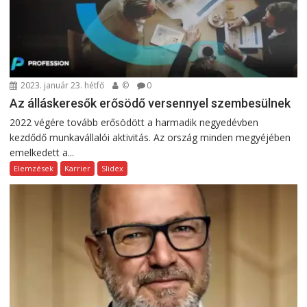
2023. január 23. hétfő
©
0
Az álláskeresők erősödő versennyel szembesülnek
2022 végére tovább erősödött a harmadik negyedévben
kezdődő munkavállalói aktivitás. Az ország minden megyéjében
emelkedett a...
Elemzések
Karrier
Slidex