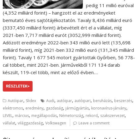
pedig 11 millió euróval
(4,352 milliárd forint) – hangzott el az eredményeket
bemutató éves sajtótájékoztatón. Tavaly 8,436 milliárd euró
(3337,450 milliárd forint) árbevételt ért el a vállalat, míg
2021-ben 7,717 milliárd eurót (3052,999 milliárd forint).
Adózott eredménye 2022-ben 343 millió euró lett (135,698
milliárd forint), míg 2021-ben 332 millió euró (131,345 milliárd
forint). Tavaly 1 677 545 motort gyártottak Győrben, 56 778-
cal többet, mint 2021-ben. Járművekből 171 134 darab
készült, 119-cel több, mint az előző évben.…
RÉSZLETEK>
,
,
,
,
,
,
Autóipar
Slidex
Audi
autóipar
autóipari
beruházás
beszerzés
,
,
,
,
,
elektromos
eredmény
gazdaság
járműgyártás
koronavírus-járvány
,
,
,
,
,
,
LEVEL
március
megállapodás
Németország
rekord
szakszervezet
,
,
vállalat
világgazdaság
Volkswagen
Leave a comment