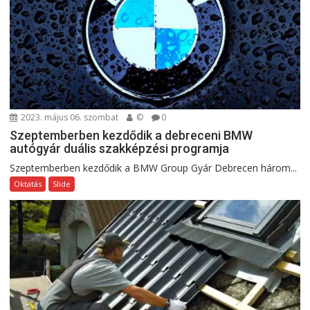
2023. május 06. szombat
©
0
Szeptemberben kezdődik a debreceni BMW
autógyár duális szakképzési programja
Szeptemberben kezdődik a BMW Group Gyár Debrecen három...
Oktatás
Slide