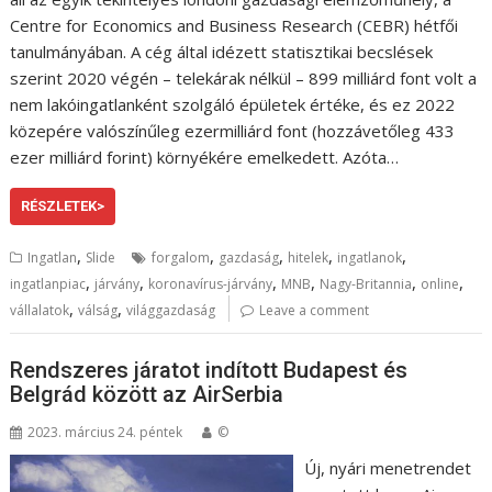
Centre for Economics and Business Research (CEBR) hétfői
tanulmányában. A cég által idézett statisztikai becslések
szerint 2020 végén – telekárak nélkül – 899 milliárd font volt a
nem lakóingatlanként szolgáló épületek értéke, és ez 2022
közepére valószínűleg ezermilliárd font (hozzávetőleg 433
ezer milliárd forint) környékére emelkedett. Azóta…
RÉSZLETEK>
,
,
,
,
,
Ingatlan
Slide
forgalom
gazdaság
hitelek
ingatlanok
,
,
,
,
,
,
ingatlanpiac
járvány
koronavírus-járvány
MNB
Nagy-Britannia
online
,
,
vállalatok
válság
világgazdaság
Leave a comment
Rendszeres járatot indított Budapest és
Belgrád között az AirSerbia
2023. március 24. péntek
©
Új, nyári menetrendet