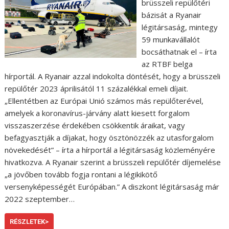
brüsszeli repülőtéri
bázisát a Ryanair
légitársaság, mintegy
59 munkavállalót
bocsáthatnak el – írta
az RTBF belga
hírportál. A Ryanair azzal indokolta döntését, hogy a brüsszeli
repülőtér 2023 áprilisától 11 százalékkal emeli díjait.
„Ellentétben az Európai Unió számos más repülőterével,
amelyek a koronavírus-járvány alatt kiesett forgalom
visszaszerzése érdekében csökkentik áraikat, vagy
befagyasztják a díjakat, hogy ösztönözzék az utasforgalom
növekedését” – írta a hírportál a légitársaság közleményére
hivatkozva. A Ryanair szerint a brüsszeli repülőtér díjemelése
„a jövőben tovább fogja rontani a légikikötő
versenyképességét Európában.” A diszkont légitársaság már
2022 szeptember…
RÉSZLETEK>