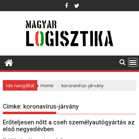
S
k
i
p
t
o
c
o
n
t
e
Ide navigáltál
Home
koronavírus-járvány
n
t
Címke:
koronavírus-járvány
Erőteljesen nőtt a cseh személyautógyártás az
első negyedévben