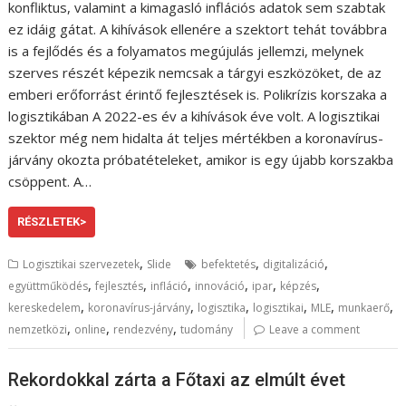
konfliktus, valamint a kimagasló inflációs adatok sem szabtak
ez idáig gátat. A kihívások ellenére a szektort tehát továbbra
is a fejlődés és a folyamatos megújulás jellemzi, melynek
szerves részét képezik nemcsak a tárgyi eszközöket, de az
emberi erőforrást érintő fejlesztések is. Polikrízis korszaka a
logisztikában A 2022-es év a kihívások éve volt. A logisztikai
szektor még nem hidalta át teljes mértékben a koronavírus-
járvány okozta próbatételeket, amikor is egy újabb korszakba
csöppent. A…
RÉSZLETEK>
,
,
,
Logisztikai szervezetek
Slide
befektetés
digitalizáció
,
,
,
,
,
,
együttműködés
fejlesztés
infláció
innováció
ipar
képzés
,
,
,
,
,
,
kereskedelem
koronavírus-járvány
logisztika
logisztikai
MLE
munkaerő
,
,
,
nemzetközi
online
rendezvény
tudomány
Leave a comment
Rekordokkal zárta a Főtaxi az elmúlt évet