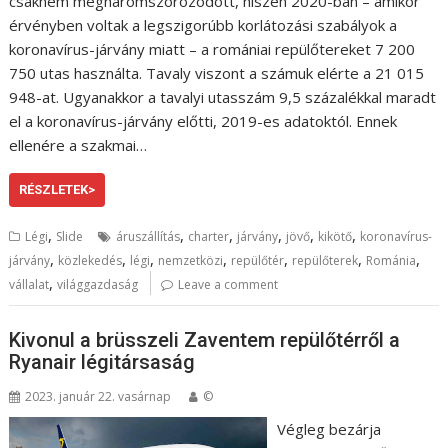
csaknem megháromszorozódott, hiszen 2020-ban – amikor
érvényben voltak a legszigorúbb korlátozási szabályok a
koronavírus-járvány miatt – a romániai repülőtereket 7 200
750 utas használta. Tavaly viszont a számuk elérte a 21 015
948-at. Ugyanakkor a tavalyi utasszám 9,5 százalékkal maradt
el a koronavírus-járvány előtti, 2019-es adatoktól. Ennek
ellenére a szakmai…
RÉSZLETEK>
,
,
,
,
,
,
Légi
Slide
áruszállítás
charter
járvány
jövő
kikötő
koronavírus-
,
,
,
,
,
,
,
járvány
közlekedés
légi
nemzetközi
repülőtér
repülőterek
Románia
,
vállalat
világgazdaság
Leave a comment
Kivonul a brüsszeli Zaventem repülőtérről a
Ryanair légitársaság
2023. január 22. vasárnap
©
Végleg bezárja