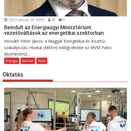
2023. január 16. hétfő
©
0
Beindult az Energiaügyi Minisztérium:
vezetőváltások az energetikai szektorban
Horváth Péter János, a Magyar Energetikai és Közmű-
szabályozási Hivatal (MEKH) eddigi elnöke az MVM Paksi
Atomerőmű...
Energia
Karrier
Slide
Oktatás