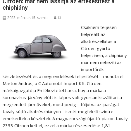
Citroen: már nem lassítja az értékesítést a
chiphiány
2023. március 15. szerda
©
Csaknem teljesen
helyreállt az
alkatrészellátás a
Citroen gyártó
helyszínein, a chiphiány
már nem nehezíti az
importőrök
készletezését és a megrendelések teljesítését – mondta el
Marton András, a C Automobil Import Kft. Citroën
márkaigazgatója Emlékeztetett arra, hoy a márka a
koronavírus-járvány előtt is képes volt gyorsan kiszállítani a
megrendelt járműveket, most pedig – túljutva az iparágat
tavaly sújtó alkatrészhiányon – ismét megfelelő szintre
emelkedtek a készletek. A magyarországi újautó-piacon tavaly
2333 Citroen kelt el, ezzel a márka részesedése 1,81