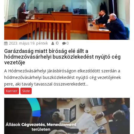
2023. május 19. péntek
©
0
Garázdaság miatt bíróság elé állt a
hódmezővásárhelyi buszközlekedést nyújtó cég
vezetője
A Hódmezővásárhelyi Járásbíróságon elkezdődött szerdán a
hódmezővásárhelyi buszközlekedést nyújtó cég vezetőjének
pere, aki tavaly tavasszal összeverekedett...
Karrier
Slide