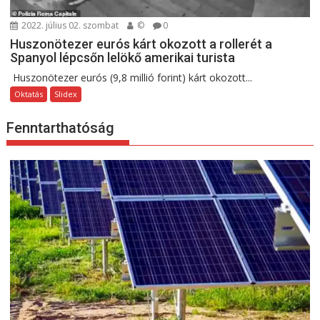
2022. július 02. szombat
©
0
Huszonötezer eurós kárt okozott a rollerét a
Spanyol lépcsőn lelökő amerikai turista
Huszonötezer eurós (9,8 millió forint) kárt okozott...
Oktatás
Slidex
Fenntarthatóság