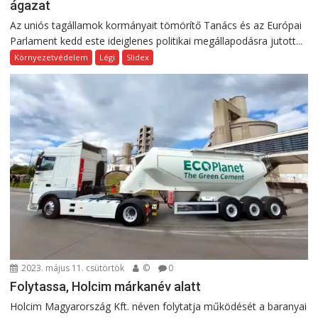
ágazat
Az uniós tagállamok kormányait tömörítő Tanács és az Európai
Parlament kedd este ideiglenes politikai megállapodásra jutott...
Környezetvédelem
Légi
Slidex
2023. május 11. csütörtök
©
0
Folytassa, Holcim márkanév alatt
Holcim Magyarország Kft. néven folytatja működését a baranyai