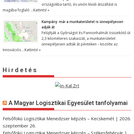
országokba tartó, és unión kívüli átszállást is
magába foglaló …
Kattints! »
Kampány: már a munkaterületet is ünnepélyesen
adják át
Felújítják a Győrságot és Pannonhalmát összekötő út
2,3 kilométeres szakaszát, a munkaterületet
ünnepélyesen adták át pénteken – közölte az
Innovációs …
Kattints! »
H i r d e t é s
A Magyar Logisztikai Egyesület tanfolyamai
Felsőfokú Logisztikai Menedzser képzés – Kecskemét | 2026.
szeptember 26.
Felsőfokú Logisztikai Menedzser képzés – Székesfehérvár |