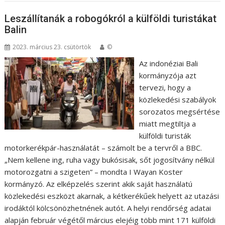
Leszállítanák a robogókról a külföldi turistákat
Balin
2023. március 23. csütörtök
©
Az indonéziai Bali
kormányzója azt
tervezi, hogy a
közlekedési szabályok
sorozatos megsértése
miatt megtiltja a
külföldi turisták
motorkerékpár-használatát – számolt be a tervről a BBC.
„Nem kellene ing, ruha vagy bukósisak, sőt jogosítvány nélkül
motorozgatni a szigeten” – mondta I Wayan Koster
kormányzó. Az elképzelés szerint akik saját használatú
közlekedési eszközt akarnak, a kétkerékűek helyett az utazási
irodáktól kölcsönözhetnének autót. A helyi rendőrség adatai
alapján február végétől március elejéig több mint 171 külföldi