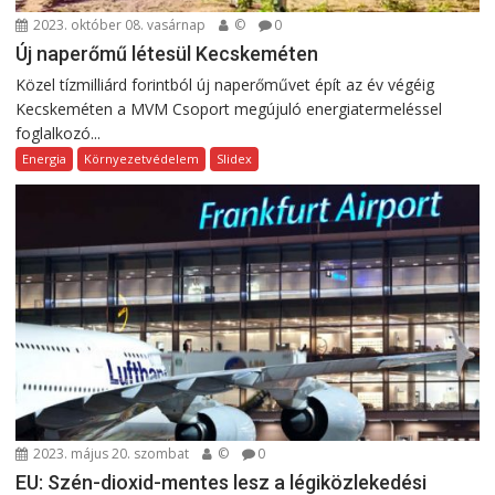
2023. október 08. vasárnap
©
0
Új naperőmű létesül Kecskeméten
Közel tízmilliárd forintból új naperőművet épít az év végéig
Kecskeméten a MVM Csoport megújuló energiatermeléssel
foglalkozó...
Energia
Környezetvédelem
Slidex
2023. május 20. szombat
©
0
EU: Szén-dioxid-mentes lesz a légiközlekedési