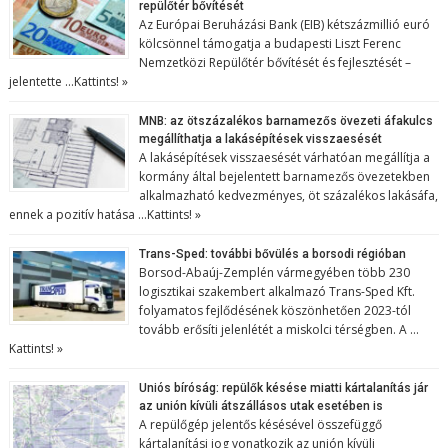
repülőtér bővítését
Az Európai Beruházási Bank (EIB) kétszázmillió euró
kölcsönnel támogatja a budapesti Liszt Ferenc
Nemzetközi Repülőtér bővítését és fejlesztését –
jelentette …
Kattints! »
MNB: az ötszázalékos barnamezős övezeti áfakulcs
megállíthatja a lakásépítések visszaesését
A lakásépítések visszaesését várhatóan megállítja a
kormány által bejelentett barnamezős övezetekben
alkalmazható kedvezményes, öt százalékos lakásáfa,
ennek a pozitív hatása …
Kattints! »
Trans-Sped: további bővülés a borsodi régióban
Borsod-Abaúj-Zemplén vármegyében több 230
logisztikai szakembert alkalmazó Trans-Sped Kft.
folyamatos fejlődésének köszönhetően 2023-tól
tovább erősíti jelenlétét a miskolci térségben. A …
Kattints! »
Uniós bíróság: repülők késése miatti kártalanítás jár
az unión kívüli átszállásos utak esetében is
A repülőgép jelentős késésével összefüggő
kártalanítási jog vonatkozik az unión kívüli