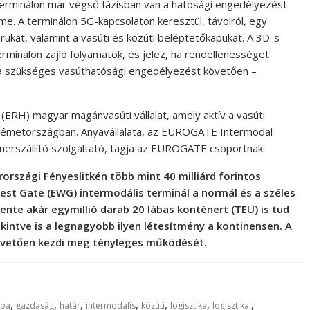
terminálon már végső fázisban van a hatósági engedélyezést
. A terminálon 5G-kapcsolaton keresztül, távolról, egy
rukat, valamint a vasúti és közúti beléptetőkapukat. A 3D-s
terminálon zajló folyamatok, és jelez, ha rendellenességet
eg a szükséges vasúthatósági engedélyezést követően –
ERH) magyar magánvasúti vállalat, amely aktív a vasúti
Németországban. Anyavállalata, az EUROGATE Intermodal
rszállító szolgáltató, tagja az EUROGATE csoportnak.
rszági Fényeslitkén több mint 40 milliárd forintos
t Gate (EWG) intermodális terminál a normál és a széles
ente akár egymillió darab 20 lábas konténert (TEU) is tud
ekintve is a legnagyobb ilyen létesítmény a kontinensen. A
övetően kezdi meg tényleges működését.
,
,
,
,
,
,
,
ópa
gazdaság
határ
intermodális
közúti
logisztika
logisztikai