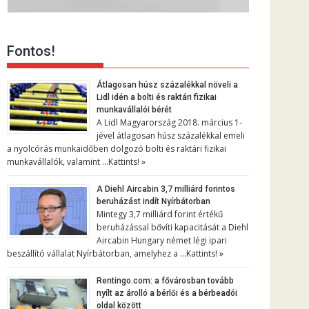
Fontos!
Átlagosan húsz százalékkal növeli a
Lidl idén a bolti és raktári fizikai
munkavállalói bérét
A Lidl Magyarország 2018. március 1-
jével átlagosan húsz százalékkal emeli
a nyolcórás munkaidőben dolgozó bolti és raktári fizikai
munkavállalók, valamint …
Kattints! »
A Diehl Aircabin 3,7 milliárd forintos
beruházást indít Nyírbátorban
Mintegy 3,7 milliárd forint értékű
beruházással bővíti kapacitását a Diehl
Aircabin Hungary német légi ipari
beszállító vállalat Nyírbátorban, amelyhez a …
Kattints! »
Rentingo.com: a fővárosban tovább
nyílt az árolló a bérlői és a bérbeadói
oldal között