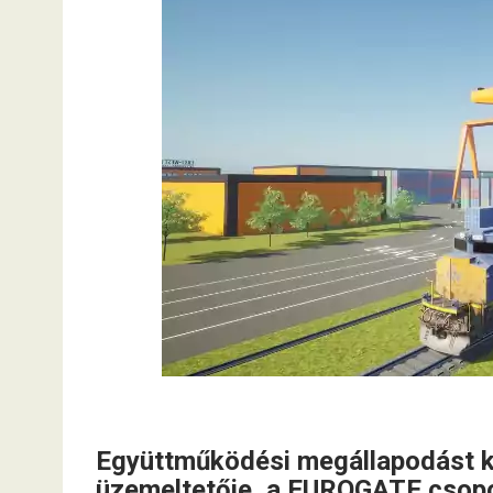
Együttműködési megállapodást k
üzemeltetője, a EUROGATE csoport