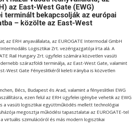
H) az East-West Gate (EWG)
i terminált bekapcsolják az európai
zatba – közölte az East-West
at
, az ERH anyavállalata, az EUROGATE Intermodal GmbH
Intermodális Logisztikai Zrt. vezérigazgatója írta alá. A
E Rail Hungary Zrt. ügyfelei számára közvetlen vasúti
dernebb szárazföldi terminálja, az East-West Gate, valamint
st-West Gate Fényeslitkéről keleti irányba is közvetlen
hen, Bécs, Budapest és Arad, valamint a fényeslitkei EWG
ruszállításra, ezen felül az ERH ügyfelei igénybe vehetik az EWG
ás a vasúti logisztikai együttműködés mellett technológiai
eruházója megosztja működési tapasztalatai az EUROGATE-tel
 virtuális szimulációról és más modern logisztikai