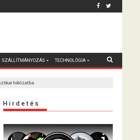
SZÁLLÍTMÁNYOZÁS
TECHNOLÓGIA
ztikai hálózatba
H i r d e t é s