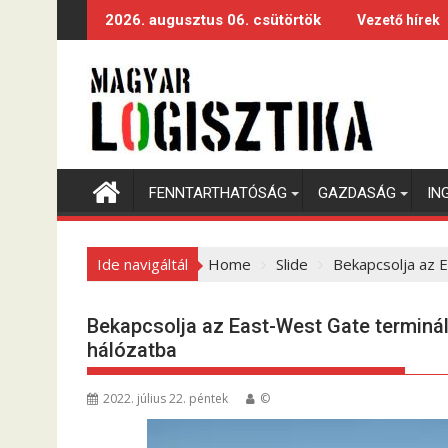
S
2026. augusztus 06. csütörtök
Vezető hírek
k
i
p
t
o
c
o
FENNTARTHATÓSÁG
GAZDASÁG
IN
n
t
e
Ide navigáltál
Home
Slide
Bekapcsolja az 
n
t
Bekapcsolja az East-West Gate terminál
hálózatba
2022. július 22. péntek
©