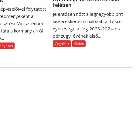
felében
épviselőivel folytatott
Jelentősen nőtt a legnagyobb brit
redményeként a
kiskereskedelmi hálózat, a Tesco
esztési Minisztérium
nyeresége a cég 2023-2024-es
atára a kormány arról
pénzügyi évének első...
...
Céghírek
Slidex
mányozás