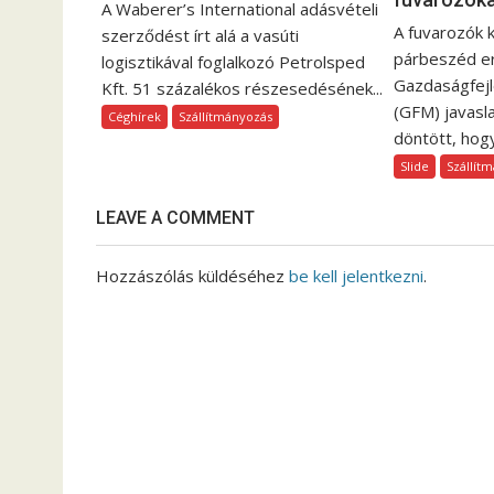
A Waberer’s International adásvételi
c
A fuvarozók k
szerződést írt alá a vasúti
i
párbeszéd e
logisztikával foglalkozó Petrolsped
ó
Gazdaságfejl
Kft. 51 százalékos részesedésének...
(GFM) javasl
Céghírek
Szállítmányozás
döntött, hogy
Slide
Szállít
LEAVE A COMMENT
Hozzászólás küldéséhez
be kell jelentkezni
.