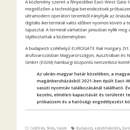
A közlemény szerint a fényeslitkei East-West Gate 
megelőzően a technológiai berendezések próbaüzeme
ultramodern operátori teremből irányítják az óriásda
digitális ikerterminál valós időben nyomon követi a 
tapasztal. A terminál várhatóan júniusban nyílik m
tájékoztattak a közleményben.
A budapesti székhelyű EUROGATE Rail Hungary Zrt. (
árufuvarozásban Magyarországon, Ausztriában és 
GmbH (EGIM) hamburgi központú nemzetközi konténe
Az ukrán-magyar határ közelében, a magyaro
magánberuházásból 2021-ben épült East-Wes
vasúti nyomtáv találkozásánál található. Év
kezelni, elméleti kapacitását és területét t
próbaüzem és a hatósági engedélyezést k
,
,
,
,
Céghírek
Slide
Vasúti
Budapest
együttműködés
Eur