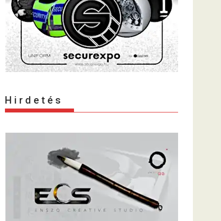
H i r d e t é s