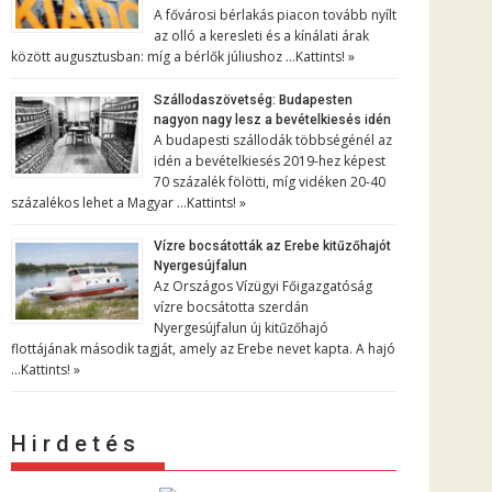
A fővárosi bérlakás piacon tovább nyílt
az olló a keresleti és a kínálati árak
között augusztusban: míg a bérlők júliushoz …
Kattints! »
Szállodaszövetség: Budapesten
nagyon nagy lesz a bevételkiesés idén
A budapesti szállodák többségénél az
idén a bevételkiesés 2019-hez képest
70 százalék fölötti, míg vidéken 20-40
százalékos lehet a Magyar …
Kattints! »
Vízre bocsátották az Erebe kitűzőhajót
Nyergesújfalun
Az Országos Vízügyi Főigazgatóság
vízre bocsátotta szerdán
Nyergesújfalun új kitűzőhajó
flottájának második tagját, amely az Erebe nevet kapta. A hajó
…
Kattints! »
H i r d e t é s