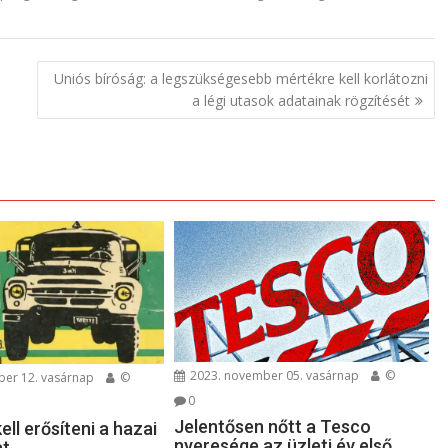
Uniós bíróság: a legszükségesebb mértékre kell korlátozni
a légi utasok adatainak rögzítését
2023. november 05. vasárnap
©
er 12. vasárnap
©
0
Jelentősen nőtt a Tesco
ll erősíteni a hazai
nyeresége az üzleti év első
at