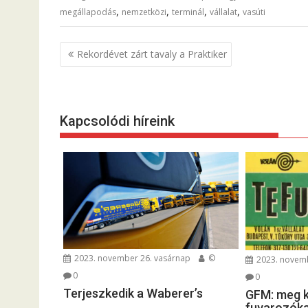
,
,
,
,
megállapodás
nemzetközi
terminál
vállalat
vasúti
B
Rekordévet zárt tavaly a Praktiker
e
j
e
Kapcsolódi híreink
g
y
z
é
s
n
a
v
2023. november 26. vasárnap
©
2023. novemb
i
0
0
g
Terjeszkedik a Waberer’s
GFM: meg ke
á
fuvarozók