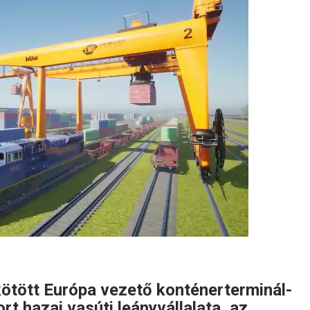
ötött Európa vezető konténerterminál-
 hazai vasúti leányvállalata, az