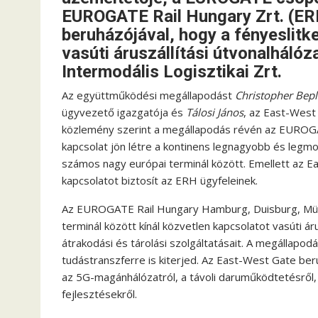
EUROGATE Rail Hungary Zrt. (ER
beruházójával, hogy a fényeslitke
vasúti áruszállítási útvonalháló
Intermodális Logisztikai Zrt.
Az együttműködési megállapodást
Christopher Bepl
ügyvezető igazgatója és
Tálosi János
, az East-West 
közlemény szerint a megállapodás révén az EUROGAT
kapcsolat jön létre a kontinens legnagyobb és legmo
számos nagy európai terminál között. Emellett az Ea
kapcsolatot biztosít az ERH ügyfeleinek.
Az EUROGATE Rail Hungary Hamburg, Duisburg, Münc
terminál között kínál közvetlen kapcsolatot vasúti á
átrakodási és tárolási szolgáltatásait. A megállapod
tudástranszferre is kiterjed. Az East-West Gate b
az 5G-magánhálózatról, a távoli daruműködtetésről, a
fejlesztésekről.