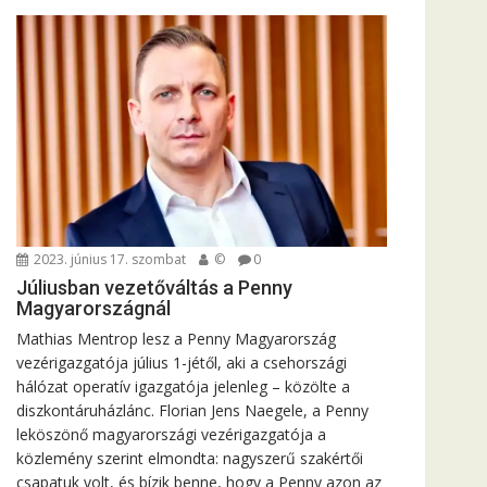
2023. június 17. szombat
©
0
Júliusban vezetőváltás a Penny
Magyarországnál
Mathias Mentrop lesz a Penny Magyarország
vezérigazgatója július 1-jétől, aki a csehországi
hálózat operatív igazgatója jelenleg – közölte a
diszkontáruházlánc. Florian Jens Naegele, a Penny
leköszönő magyarországi vezérigazgatója a
közlemény szerint elmondta: nagyszerű szakértői
csapatuk volt, és bízik benne, hogy a Penny azon az