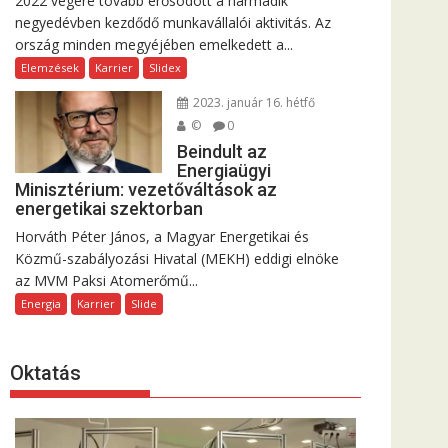
2022 végére tovább erősödött a harmadik
negyedévben kezdődő munkavállalói aktivitás. Az
ország minden megyéjében emelkedett a...
Elemzések
Karrier
Slidex
2023. január 16. hétfő
©
0
Beindult az
Energiaügyi
Minisztérium: vezetőváltások az
energetikai szektorban
Horváth Péter János, a Magyar Energetikai és
Közmű-szabályozási Hivatal (MEKH) eddigi elnöke
az MVM Paksi Atomerőmű...
Energia
Karrier
Slide
Oktatás