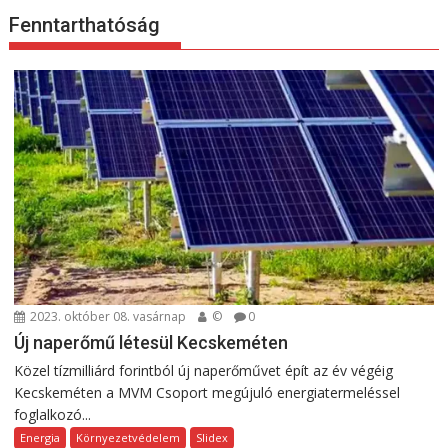
Fenntarthatóság
2023. október 08. vasárnap
©
0
Új naperőmű létesül Kecskeméten
Közel tízmilliárd forintból új naperőművet épít az év végéig
Kecskeméten a MVM Csoport megújuló energiatermeléssel
foglalkozó...
Energia
Környezetvédelem
Slidex