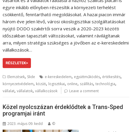
vásárlók és a vállalatok ráadásul a házhoz szállítás piacán is
egyre inkább előnyben részesítik a környezeti terhelést
csökkentő, fenntartható megoldásokat. A hazai piacon immár
három éve jelen lévő, városi okoslogisztikai szolgáltatásokat
nyújtó DODO szakértői sorra veszik a 2020-2023 közötti
időszakban tapasztalt változásokat, valamint rávilágítanak
arra, milyen stratégia szükséges a jövőben az e-kereskedelmi
vállalkozások…
RÉSZLETEK>
,
,
,
,
Elemzések
Slide
e-kereskedelem
együttműködés
értékesítés
,
,
,
,
,
,
környezetvédelem
közúti
logisztikai
online
szállítás
technológia
,
,
vállalat
vállalatok
vállalkozások
Leave a comment
Közel nyolcszázan érdeklődtek a Trans-Sped
programjai iránt
2023. május 09. kedd
©