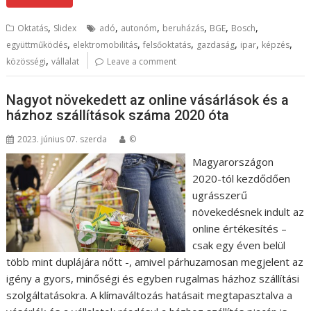
,
,
,
,
,
,
Oktatás
Slidex
adó
autonóm
beruházás
BGE
Bosch
,
,
,
,
,
,
együttműködés
elektromobilitás
felsőoktatás
gazdaság
ipar
képzés
,
közösségi
vállalat
Leave a comment
Nagyot növekedett az online vásárlások és a
házhoz szállítások száma 2020 óta
2023. június 07. szerda
©
Magyarországon
2020-tól kezdődően
ugrásszerű
növekedésnek indult az
online értékesítés –
csak egy éven belül
több mint duplájára nőtt -, amivel párhuzamosan megjelent az
igény a gyors, minőségi és egyben rugalmas házhoz szállítási
szolgáltatásokra. A klímaváltozás hatásait megtapasztalva a