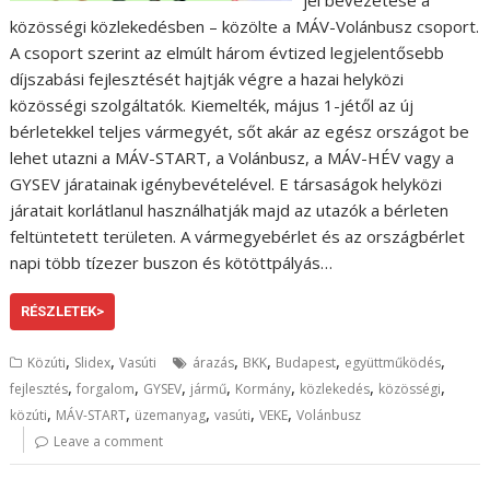
közösségi közlekedésben – közölte a MÁV-Volánbusz csoport.
A csoport szerint az elmúlt három évtized legjelentősebb
díjszabási fejlesztését hajtják végre a hazai helyközi
közösségi szolgáltatók. Kiemelték, május 1-jétől az új
bérletekkel teljes vármegyét, sőt akár az egész országot be
lehet utazni a MÁV-START, a Volánbusz, a MÁV-HÉV vagy a
GYSEV járatainak igénybevételével. E társaságok helyközi
járatait korlátlanul használhatják majd az utazók a bérleten
feltüntetett területen. A vármegyebérlet és az országbérlet
napi több tízezer buszon és kötöttpályás…
RÉSZLETEK>
,
,
,
,
,
,
Közúti
Slidex
Vasúti
árazás
BKK
Budapest
együttműködés
,
,
,
,
,
,
,
fejlesztés
forgalom
GYSEV
jármű
Kormány
közlekedés
közösségi
,
,
,
,
,
közúti
MÁV-START
üzemanyag
vasúti
VEKE
Volánbusz
Leave a comment