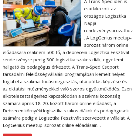
A Trans-Sped idén is
csatlakozott az
országos Logisztika
Napja
rendezvénysorozathoz
. A LogGenius meetup-
sorozat három online
előadására csaknem 500 fő, a debreceni Logisztika Fesztivál
rendezvényre pedig 300 logisztika szakos diák, egyetemi
hallgató és pedagógus érkezett. A Trans-Sped Csoport
társadalmi felelősségvállalási programjában kiemelt helyet
foglal el a szakmai tudásmegosztás, utánpótlás képzése és
az oktatási intézményekkel való szoros együttműködés. Ezen
elkötelezettségeihez kapcsolódóan a szakmai közönség
számára április 18-20. között három online előadást, a
Debrecen környéki logisztika szakos diákok és pedagógusok
számára pedig a Logisztika Fesztivált szervezett a vállalat. A
LogGenius meetup-sorozat online előadásain…