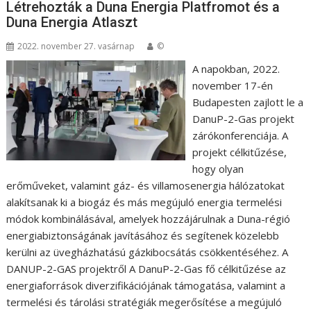
Létrehozták a Duna Energia Platfromot és a
Duna Energia Atlaszt
2022. november 27. vasárnap
©
A napokban, 2022.
november 17-én
Budapesten zajlott le a
DanuP-2-Gas projekt
zárókonferenciája. A
projekt célkitűzése,
hogy olyan
erőműveket, valamint gáz- és villamosenergia hálózatokat
alakítsanak ki a biogáz és más megújuló energia termelési
módok kombinálásával, amelyek hozzájárulnak a Duna-régió
energiabiztonságának javításához és segítenek közelebb
kerülni az üvegházhatású gázkibocsátás csökkentéséhez. A
DANUP-2-GAS projektről A DanuP-2-Gas fő célkitűzése az
energiaforrások diverzifikációjának támogatása, valamint a
termelési és tárolási stratégiák megerősítése a megújuló