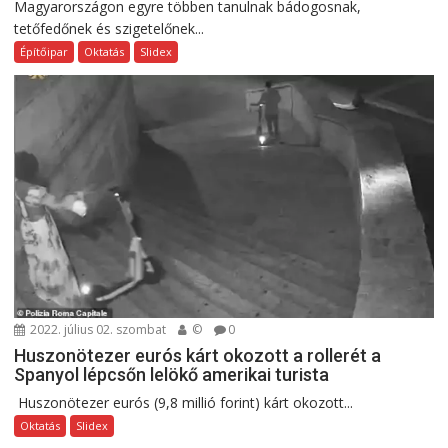
Magyarországon egyre többen tanulnak bádogosnak,
tetőfedőnek és szigetelőnek...
Építőipar
Oktatás
Slidex
2022. július 02. szombat
©
0
Huszonötezer eurós kárt okozott a rollerét a
Spanyol lépcsőn lelökő amerikai turista
Huszonötezer eurós (9,8 millió forint) kárt okozott...
Oktatás
Slidex