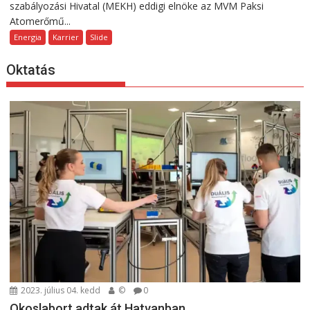
szabályozási Hivatal (MEKH) eddigi elnöke az MVM Paksi
Atomerőmű...
Energia
Karrier
Slide
Oktatás
2023. július 04. kedd
©
0
Okoslabort adtak át Hatvanban