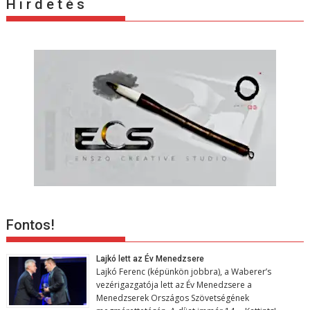
H i r d e t é s
i
ó
Fontos!
Lajkó lett az Év Menedzsere
Lajkó Ferenc (képünkön jobbra), a Waberer’s
vezérigazgatója lett az Év Menedzsere a
Menedzserek Országos Szövetségének