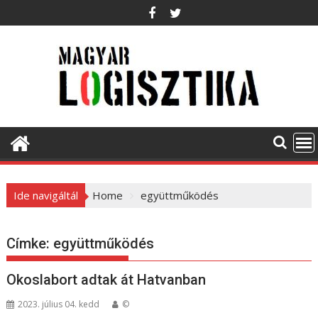
S
k
i
p
t
o
c
o
n
t
e
Ide navigáltál
Home
együttműködés
n
t
Címke:
együttműködés
Okoslabort adtak át Hatvanban
2023. július 04. kedd
©