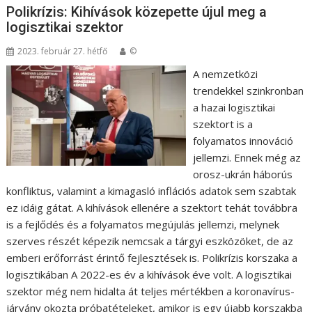
Polikrízis: Kihívások közepette újul meg a
logisztikai szektor
2023. február 27. hétfő
©
A nemzetközi
trendekkel szinkronban
a hazai logisztikai
szektort is a
folyamatos innováció
jellemzi. Ennek még az
orosz-ukrán háborús
konfliktus, valamint a kimagasló inflációs adatok sem szabtak
ez idáig gátat. A kihívások ellenére a szektort tehát továbbra
is a fejlődés és a folyamatos megújulás jellemzi, melynek
szerves részét képezik nemcsak a tárgyi eszközöket, de az
emberi erőforrást érintő fejlesztések is. Polikrízis korszaka a
logisztikában A 2022-es év a kihívások éve volt. A logisztikai
szektor még nem hidalta át teljes mértékben a koronavírus-
járvány okozta próbatételeket, amikor is egy újabb korszakba