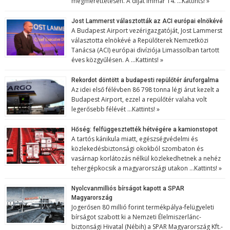
megmérettetésén. A díjat immár 14. …
Kattints! »
Jost Lammerst választották az ACI európai elnökévé
A Budapest Airport vezérigazgatóját, Jost Lammerst
választotta elnökévé a Repülőterek Nemzetközi
Tanácsa (ACI) európai divíziója Limassolban tartott
éves közgyűlésen. A …
Kattints! »
Rekordot döntött a budapesti repülőtér áruforgalma
Az idei első félévben 86 798 tonna légi árut kezelt a
Budapest Airport, ezzel a repülőtér valaha volt
legerősebb félévét …
Kattints! »
Hőség: felfüggesztették hétvégére a kamionstopot
A tartós kánikula miatt, egészségvédelmi és
közlekedésbiztonsági okokból szombaton és
vasárnap korlátozás nélkül közlekedhetnek a nehéz
tehergépkocsik a magyarországi utakon …
Kattints! »
Nyolcvanmilliós bírságot kapott a SPAR
Magyarország
Jogerősen 80 millió forint termékpálya-felügyeleti
bírságot szabott ki a Nemzeti Élelmiszerlánc-
biztonsági Hivatal (Nébih) a SPAR Magyarország Kft.-