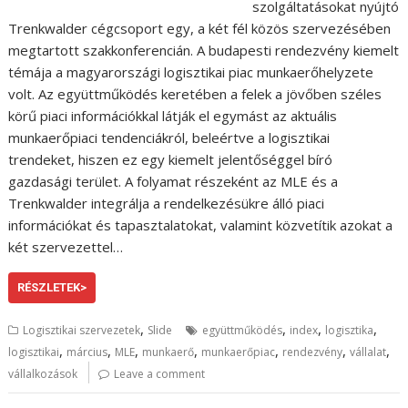
szolgáltatásokat nyújtó
Trenkwalder cégcsoport egy, a két fél közös szervezésében
megtartott szakkonferencián. A budapesti rendezvény kiemelt
témája a magyarországi logisztikai piac munkaerőhelyzete
volt. Az együttműködés keretében a felek a jövőben széles
körű piaci információkkal látják el egymást az aktuális
munkaerőpiaci tendenciákról, beleértve a logisztikai
trendeket, hiszen ez egy kiemelt jelentőséggel bíró
gazdasági terület. A folyamat részeként az MLE és a
Trenkwalder integrálja a rendelkezésükre álló piaci
információkat és tapasztalatokat, valamint közvetítik azokat a
két szervezettel…
RÉSZLETEK>
,
,
,
,
Logisztikai szervezetek
Slide
együttműködés
index
logisztika
,
,
,
,
,
,
,
logisztikai
március
MLE
munkaerő
munkaerőpiac
rendezvény
vállalat
vállalkozások
Leave a comment