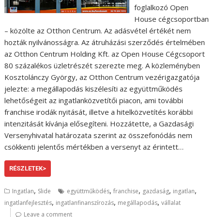
foglalkozó Open
House cégcsoportban
– közölte az Otthon Centrum. Az adásvétel értékét nem
hozták nyilvánosságra. Az átruházási szerződés értelmében
az Otthon Centrum Holding Kft. az Open House Cégcsoport
80 százalékos üzletrészét szerezte meg. A közleményben
Kosztolánczy György, az Otthon Centrum vezérigazgatója
jelezte: a megállapodás kiszélesíti az együttműködés
lehetőségeit az ingatlanközvetítői piacon, ami további
franchise irodák nyitását, illetve a hitelközvetítés korábbi
intenzitását kívánja elősegíteni. Hozzátette, a Gazdasági
Versenyhivatal határozata szerint az összefonódás nem
csökkenti jelentős mértékben a versenyt az érintett…
RÉSZLETEK>
,
,
,
,
,
Ingatlan
Slide
együttműködés
franchise
gazdaság
ingatlan
,
,
,
ingatlanfejlesztés
ingatlanfinanszírozás
megállapodás
vállalat
Leave a comment