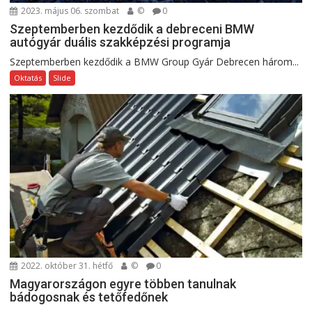
2023. május 06. szombat
©
0
Szeptemberben kezdődik a debreceni BMW
autógyár duális szakképzési programja
Szeptemberben kezdődik a BMW Group Gyár Debrecen három...
Oktatás
Slide
2022. október 31. hétfő
©
0
Magyarországon egyre többen tanulnak
bádogosnak és tetőfedőnek