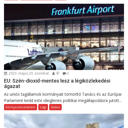
2023. május 20. szombat
©
0
EU: Szén-dioxid-mentes lesz a légiközlekedési
ágazat
Az uniós tagállamok kormányait tömörítő Tanács és az Európai
Parlament kedd este ideiglenes politikai megállapodásra jutott...
Környezetvédelem
Légi
Slidex