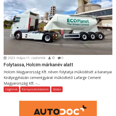
2023. május 11. csütörtök
©
0
Folytassa, Holcim márkanév alatt
Holcim Magyarország Kft. néven folytatja működését a baranyai
Királyegyházán cementgyárat működtető Lafarge Cement
Magyarország Kft. –...
Céghírek
Környezetvédelem
Slidex