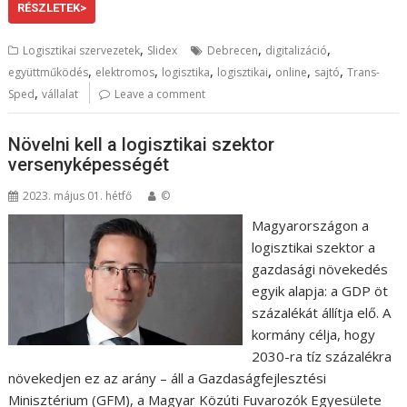
RÉSZLETEK>
,
,
,
Logisztikai szervezetek
Slidex
Debrecen
digitalizáció
,
,
,
,
,
,
együttműködés
elektromos
logisztika
logisztikai
online
sajtó
Trans-
,
Sped
vállalat
Leave a comment
Növelni kell a logisztikai szektor
versenyképességét
2023. május 01. hétfő
©
Magyarországon a
logisztikai szektor a
gazdasági növekedés
egyik alapja: a GDP öt
százalékát állítja elő. A
kormány célja, hogy
2030-ra tíz százalékra
növekedjen ez az arány – áll a Gazdaságfejlesztési
Minisztérium (GFM), a Magyar Közúti Fuvarozók Egyesülete