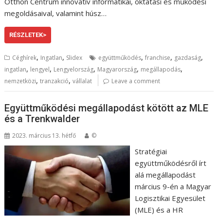
Otthon Centrum innovatív informatikai, oktatási és működési
megoldásaival, valamint húsz…
RÉSZLETEK>
,
,
,
,
,
Céghírek
Ingatlan
Slidex
együttműködés
franchise
gazdaság
,
,
,
,
,
ingatlan
lengyel
Lengyelország
Magyarország
megállapodás
,
,
nemzetközi
tranzakció
vállalat
Leave a comment
Együttműködési megállapodást kötött az MLE
és a Trenkwalder
2023. március 13. hétfő
©
Stratégiai
együttműködésről írt
alá megállapodást
március 9-én a Magyar
Logisztikai Egyesület
(MLE) és a HR