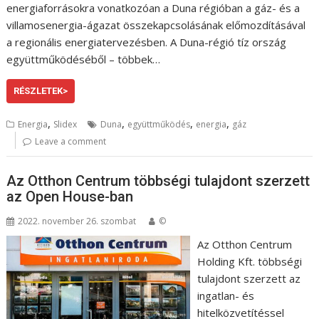
energiaforrásokra vonatkozóan a Duna régióban a gáz- és a
villamosenergia-ágazat összekapcsolásának előmozdításával
a regionális energiatervezésben. A Duna-régió tíz ország
együttműködéséből – többek…
RÉSZLETEK>
,
,
,
,
Energia
Slidex
Duna
együttműködés
energia
gáz
Leave a comment
Az Otthon Centrum többségi tulajdont szerzett
az Open House-ban
2022. november 26. szombat
©
Az Otthon Centrum
Holding Kft. többségi
tulajdont szerzett az
ingatlan- és
hitelközvetítéssel