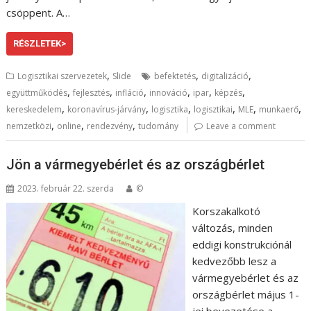
csöppent. A…
RÉSZLETEK>
,
,
,
Logisztikai szervezetek
Slide
befektetés
digitalizáció
,
,
,
,
,
,
együttműködés
fejlesztés
infláció
innováció
ipar
képzés
,
,
,
,
,
,
kereskedelem
koronavírus-járvány
logisztika
logisztikai
MLE
munkaerő
,
,
,
nemzetközi
online
rendezvény
tudomány
Leave a comment
Jön a vármegyebérlet és az országbérlet
2023. február 22. szerda
©
Korszakalkotó
változás, minden
eddigi konstrukciónál
kedvezőbb lesz a
vármegyebérlet és az
országbérlet május 1-
jei bevezetése a