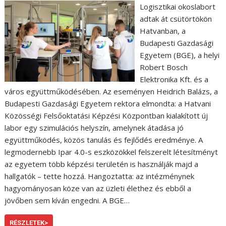
Logisztikai okoslabort
adtak át csütörtökön
Hatvanban, a
Budapesti Gazdasági
Egyetem (BGE), a helyi
Robert Bosch
Elektronika Kft. és a
város együttműködésében. Az eseményen Heidrich Balázs, a
Budapesti Gazdasági Egyetem rektora elmondta: a Hatvani
Közösségi Felsőoktatási Képzési Központban kialakított új
labor egy szimulációs helyszín, amelynek átadása jó
együttműködés, közös tanulás és fejlődés eredménye. A
legmodernebb Ipar 4.0-s eszközökkel felszerelt létesítményt
az egyetem több képzési területén is használják majd a
hallgatók – tette hozzá. Hangoztatta: az intézménynek
hagyományosan köze van az üzleti élethez és ebből a
jövőben sem kíván engedni. A BGE…
RÉSZLETEK>