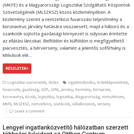
(MKFE) és a Magyarországi Logisztikai Szolgáltató Központok
Szövetségének (MLSZKSZ) közös közleményében. A
közlemény szerint a nemzetközi fuvarozási teljesítmény a
koronavírus járvány hatására visszaesett, majd a háború és a
szankciók sújtotta gazdasági környezet is súlyosan érintette
az ellátási láncokat. Belföldön és külföldön is megfigyelhető
piacvesztés, a bérverseny, valamint a jelentős sofőrhiány is
kihívások elé…
RÉSZLETEK>
,
,
,
Logisztikai szervezetek
Slidex
együttműködés
érdekképviseletek
,
,
,
,
,
,
,
fuvarozók
gazdaság
GDP
GFM
járvány
Kormány
környezet
,
,
,
,
,
,
koronavírus
közúti
logisztika
logisztikai
Magyarország
minisztérium
,
,
,
,
,
MKFE
MLSZKSZ
nemzetközi
szankciók
vállalkozások
verseny
Leave a comment
Lengyel ingatlanközvetítő hálózatban szerzett