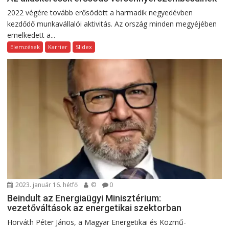
2022 végére tovább erősödött a harmadik negyedévben
kezdődő munkavállalói aktivitás. Az ország minden megyéjében
emelkedett a...
Elemzések
Karrier
Slidex
2023. január 16. hétfő
©
0
Beindult az Energiaügyi Minisztérium:
vezetőváltások az energetikai szektorban
Horváth Péter János, a Magyar Energetikai és Közmű-