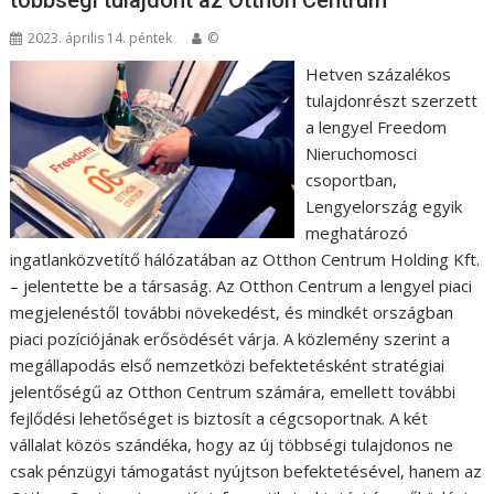
többségi tulajdont az Otthon Centrum
2023. április 14. péntek
©
Hetven százalékos
tulajdonrészt szerzett
a lengyel Freedom
Nieruchomosci
csoportban,
Lengyelország egyik
meghatározó
ingatlanközvetítő hálózatában az Otthon Centrum Holding Kft.
– jelentette be a társaság. Az Otthon Centrum a lengyel piaci
megjelenéstől további növekedést, és mindkét országban
piaci pozíciójának erősödését várja. A közlemény szerint a
megállapodás első nemzetközi befektetésként stratégiai
jelentőségű az Otthon Centrum számára, emellett további
fejlődési lehetőséget is biztosít a cégcsoportnak. A két
vállalat közös szándéka, hogy az új többségi tulajdonos ne
csak pénzügyi támogatást nyújtson befektetésével, hanem az