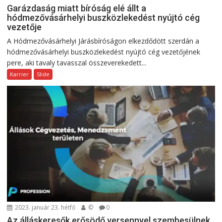
Garázdaság miatt bíróság elé állt a
hódmezővásárhelyi buszközlekedést nyújtó cég
vezetője
A Hódmezővásárhelyi Járásbíróságon elkezdődött szerdán a
hódmezővásárhelyi buszközlekedést nyújtó cég vezetőjének
pere, aki tavaly tavasszal összeverekedett...
Karrier
Slide
2023. január 23. hétfő
©
0
Az álláskeresők erősödő versennyel szembesülnek