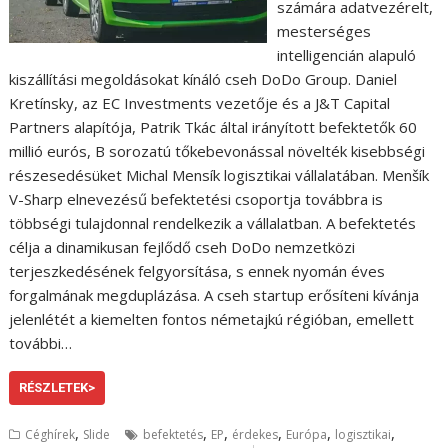
számára adatvezérelt,
mesterséges
intelligencián alapuló
kiszállítási megoldásokat kínáló cseh DoDo Group. Daniel
Kretínsky, az EC Investments vezetője és a J&T Capital
Partners alapítója, Patrik Tkác által irányított befektetők 60
millió eurós, B sorozatú tőkebevonással növelték kisebbségi
részesedésüket Michal Mensík logisztikai vállalatában. Menšík
V-Sharp elnevezésű befektetési csoportja továbbra is
többségi tulajdonnal rendelkezik a vállalatban. A befektetés
célja a dinamikusan fejlődő cseh DoDo nemzetközi
terjeszkedésének felgyorsítása, s ennek nyomán éves
forgalmának megduplázása. A cseh startup erősíteni kívánja
jelenlétét a kiemelten fontos németajkú régióban, emellett
további…
RÉSZLETEK>
,
,
,
,
,
,
Céghírek
Slide
befektetés
EP
érdekes
Európa
logisztikai