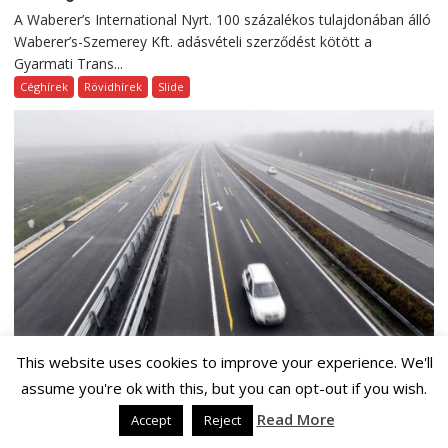
A Waberer’s International Nyrt. 100 százalékos tulajdonában álló
Waberer’s-Szemerey Kft. adásvételi szerződést kötött a
Gyarmati Trans...
Céghírek
Rövidhírek
Slide
2020. január 06. hétfő
©
0
This website uses cookies to improve your experience. We'll
180 milliárd forintos EU-támogatás az M30
assume you're ok with this, but you can opt-out if you wish.
kiépítésére Miskolc és Tornyosnémeti között
Read More
Accept
Reject
Az Európai Unió 552,6 millió eurót (több mint 180 milliárd