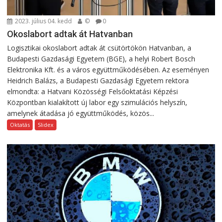
2023. július 04. kedd
©
0
Okoslabort adtak át Hatvanban
Logisztikai okoslabort adtak át csütörtökön Hatvanban, a
Budapesti Gazdasági Egyetem (BGE), a helyi Robert Bosch
Elektronika Kft. és a város együttműködésében. Az eseményen
Heidrich Balázs, a Budapesti Gazdasági Egyetem rektora
elmondta: a Hatvani Közösségi Felsőoktatási Képzési
Központban kialakított új labor egy szimulációs helyszín,
amelynek átadása jó együttműködés, közös...
Oktatás
Slidex