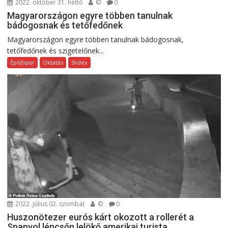
2022. október 31. hétfő
©
0
Magyarországon egyre többen tanulnak
bádogosnak és tetőfedőnek
Magyarországon egyre többen tanulnak bádogosnak,
tetőfedőnek és szigetelőnek...
Építőipar
Oktatás
Slidex
2022. július 02. szombat
©
0
Huszonötezer eurós kárt okozott a rollerét a
Spanyol lépcsőn lelökő amerikai turista