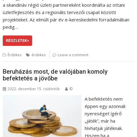
a skandináv régió üzleti partnereként koordinálta az ottani
üzletfejlesztés és a regionális tervezői csapat közötti
projekteket. Az elmúlt pár év e-kereskedelmi forradalmában
pedig…
RÉSZLETEK>
Érdekes
érdekes
Leave a comment
Beruházás most, de valójában komoly
befektetés a jövőbe
2022. december 15. csütörtök
©
A befektetés nem
éppen egy azonnali
nyereséget ígérő
„játék”, már ha
hívhatjuk játéknak.
Hiszen ha a