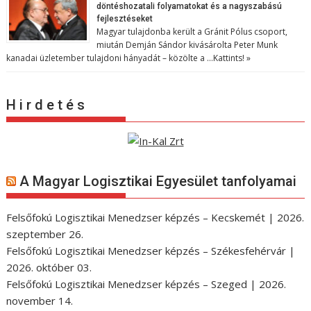
döntéshozatali folyamatokat és a nagyszabású
fejlesztéseket
Magyar tulajdonba került a Gránit Pólus csoport,
miután Demján Sándor kivásárolta Peter Munk
kanadai üzletember tulajdoni hányadát – közölte a …
Kattints! »
H i r d e t é s
A Magyar Logisztikai Egyesület tanfolyamai
Felsőfokú Logisztikai Menedzser képzés – Kecskemét | 2026.
szeptember 26.
Felsőfokú Logisztikai Menedzser képzés – Székesfehérvár |
2026. október 03.
Felsőfokú Logisztikai Menedzser képzés – Szeged | 2026.
november 14.