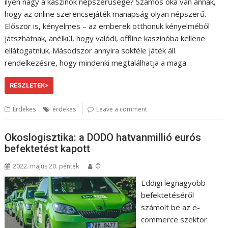
ilyen nagy a kaszinók népszerűsége? Számos oka van annak,
hogy az online szerencsejáték manapság olyan népszerű.
Először is, kényelmes – az emberek otthonuk kényelméből
játszhatnak, anélkül, hogy valódi, offline kaszinóba kellene
ellátogatniuk. Másodszor annyira sokféle játék áll
rendelkezésre, hogy mindenki megtalálhatja a maga…
RÉSZLETEK>
Érdekes
érdekes
Leave a comment
Okoslogisztika: a DODO hatvanmillió eurós
befektetést kapott
2022. május 20. péntek
©
Eddigi legnagyobb
befektetéséről
számolt be az e-
commerce szektor