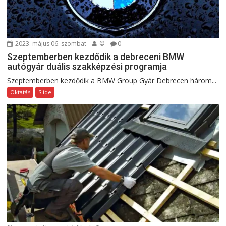
2023. május 06. szombat
©
0
Szeptemberben kezdődik a debreceni BMW
autógyár duális szakképzési programja
Szeptemberben kezdődik a BMW Group Gyár Debrecen három...
Oktatás
Slide