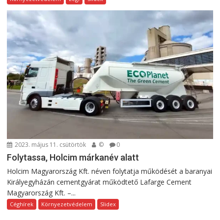
2023. május 11. csütörtök
©
0
Folytassa, Holcim márkanév alatt
Holcim Magyarország Kft. néven folytatja működését a baranyai
Királyegyházán cementgyárat működtető Lafarge Cement
Magyarország Kft. –...
Céghírek
Környezetvédelem
Slidex