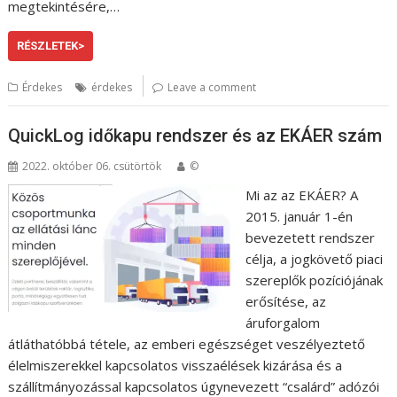
megtekintésére,…
RÉSZLETEK>
Érdekes
érdekes
Leave a comment
QuickLog időkapu rendszer és az EKÁER szám
2022. október 06. csütörtök
©
Mi az az EKÁER? A
2015. január 1-én
bevezetett rendszer
célja, a jogkövető piaci
szereplők pozíciójának
erősítése, az
áruforgalom
átláthatóbbá tétele, az emberi egészséget veszélyeztető
élelmiszerekkel kapcsolatos visszaélések kizárása és a
szállítmányozással kapcsolatos úgynevezett “csalárd” adózói