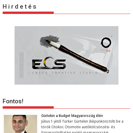
c
H i r d e t é s
i
ó
Fontos!
Gürtekin a Budget Magyarország élén
Július 1-jétől Türker Gürtekin (képünkön) tölti be a
török Otokoc Otomotiv autókölcsönzési- és
lízingszolgáltatási nyújtó magyarországi