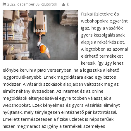
2022. december 08. csütörtök
©
Fizikai üzletekre és
webshopokra egyaránt
igaz, hogy a vásárlók
gyors kiszolgálásának
alapja a raktárkészlet.
A legtöbben az azonnal
elérhető termékeket
keresik, így úgy lehet
előnybe kerülni a piaci versenyben, ha a logisztika a lehető
leggördülékenyebb. Ennek megoldására akad egy biztos
módszer. A vásárlói szokások alapjaiban változtak meg az
elmúlt néhány évtizedben. Az internet és az online
megoldások elterjedésével egyre többen választják a
webshopokat. Ezek kényelmes és gyors vásárlási élményt
nyújtanak, mely ténylegesen elintézhető pár kattintással.
Emellett természetesen a fizikai üzletek is népszerűek,
hiszen megmaradt az igény a termékek személyes