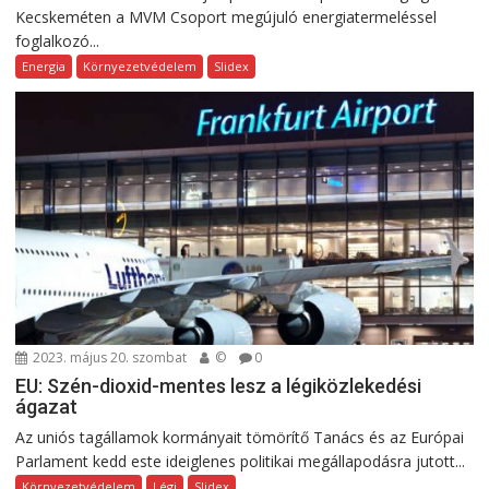
Kecskeméten a MVM Csoport megújuló energiatermeléssel
foglalkozó...
Energia
Környezetvédelem
Slidex
2023. május 20. szombat
©
0
EU: Szén-dioxid-mentes lesz a légiközlekedési
ágazat
Az uniós tagállamok kormányait tömörítő Tanács és az Európai
Parlament kedd este ideiglenes politikai megállapodásra jutott...
Környezetvédelem
Légi
Slidex