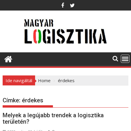
S
k
i
p
t
o
c
o
n
t
e
Ide navigáltál
Home
érdekes
n
t
Címke:
érdekes
Melyek a legújabb trendek a logisztika
területén?