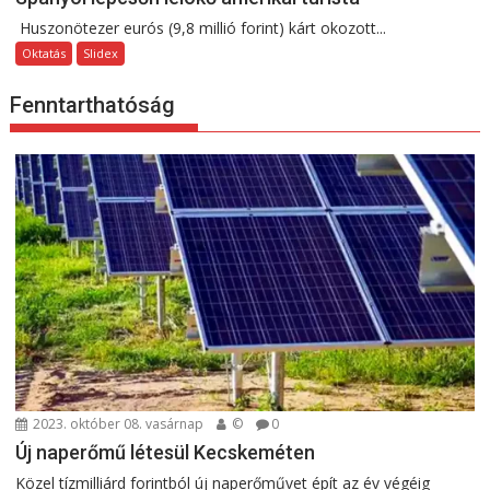
Huszonötezer eurós (9,8 millió forint) kárt okozott...
Oktatás
Slidex
Fenntarthatóság
2023. október 08. vasárnap
©
0
Új naperőmű létesül Kecskeméten
Közel tízmilliárd forintból új naperőművet épít az év végéig