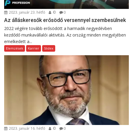
2023. január 23. hétfő
©
0
Az álláskeresők erősödő versennyel szembesülnek
2022 végére tovább erősödött a harmadik negyedévben
kezdődő munkavállalói aktivitás. Az ország minden megyéjében
emelkedett a...
Elemzések
Karrier
Slidex
2023. január 16. hétfő
©
0