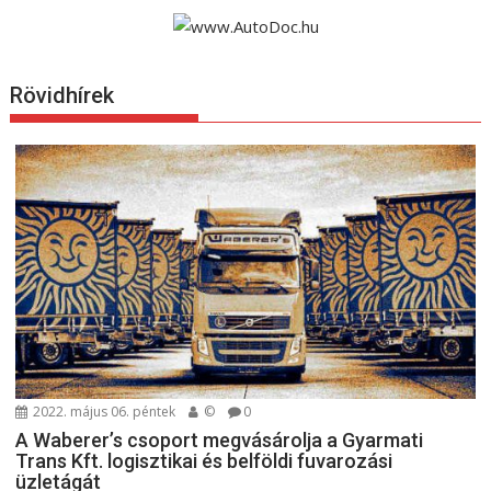
Rövidhírek
2022. május 06. péntek
©
0
A Waberer’s csoport megvásárolja a Gyarmati
Trans Kft. logisztikai és belföldi fuvarozási
üzletágát