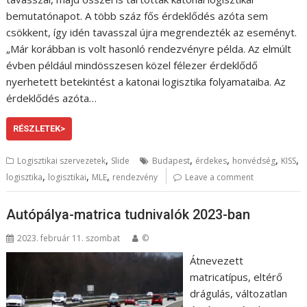
bemutatónapot. A több száz fős érdeklődés azóta sem
csökkent, így idén tavasszal újra megrendezték az eseményt.
„Már korábban is volt hasonló rendezvényre példa. Az elmúlt
évben például mindösszesen közel félezer érdeklődő
nyerhetett betekintést a katonai logisztika folyamataiba. Az
érdeklődés azóta…
RÉSZLETEK>
,
,
,
,
,
Logisztikai szervezetek
Slide
Budapest
érdekes
honvédség
KISS
,
,
,
logisztika
logisztikai
MLE
rendezvény
Leave a comment
Autópálya-matrica tudnivalók 2023-ban
2023. február 11. szombat
©
Átnevezett
matricatípus, eltérő
drágulás, változatlan