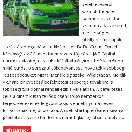
befektetéséről
számolt be az e-
commerce szektor
számára adatvezérelt,
mesterséges
intelligencián alapuló
kiszállítási megoldásokat kínáló cseh DoDo Group. Daniel
Křetínský, az EC Investments vezetője és a J&T Capital
Partners alapítója, Patrik Tkáč által irányított befektetők 60
millió eurós, B sorozatú tőkebevonással növelték kisebbségi
részesedésüket Michal Menšík logisztikai vállalatában. Menšík
V-Sharp elnevezésű befektetési csoportja továbbra is
többségi tulajdonnal rendelkezik a vállalatban. A befektetés
célja a dinamikusan fejlődő cseh DoDo nemzetközi
terjeszkedésének felgyorsítása, s ennek nyomán éves
forgalmának megduplázása. A cseh startup erősíteni kívánja
jelenlétét a kiemelten fontos németajkú régióban, emellett…
RÉSZLETEK>