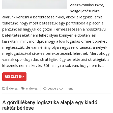
visszavonulásunkra,
nyugdíjazásunkra
akarunk keresni a befektetéseinkkel, akkor a legjobb, amit
tehetünk, hogy most betesszük egy portfolióba a piacon a
pénzünk és hagyjuk dolgozni. Természetesen a hosszútávú
befektetéseket nem lehet olyan könnyen eldönteni és
kialakítani, mint mondjuk ahogy a lovi fogadas online tippeket
megtesszük, de van néhány olyan egyszerű tanács, amelyek
megfogadásával sikeres befektetéseink lehetnek. Mert ahogy
vannak sportfogadás stratégiák, úgy befektetési stratégiák is
léteznek, nem is kevés. Sőt, annyira sok van, hogy nem is…
RÉSZLETEK>
Érdekes
érdekes
Leave a comment
A gördülékeny logisztika alapja egy kiadó
raktár bérlése