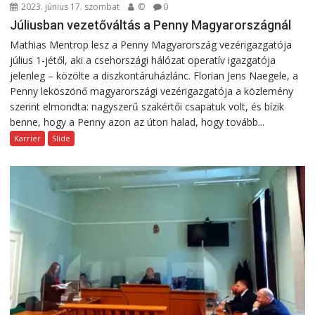
2023. június 17. szombat
©
0
Júliusban vezetőváltás a Penny Magyarországnál
Mathias Mentrop lesz a Penny Magyarország vezérigazgatója
július 1-jétől, aki a csehországi hálózat operatív igazgatója
jelenleg – közölte a diszkontáruházlánc. Florian Jens Naegele, a
Penny leköszönő magyarországi vezérigazgatója a közlemény
szerint elmondta: nagyszerű szakértői csapatuk volt, és bízik
benne, hogy a Penny azon az úton halad, hogy tovább...
Karrier
Slide