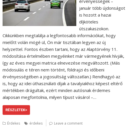
érvényességek –
január több újdonságot
is hozott a hazai
díjköteles
útszakaszokon.
Cikkünkben megtalálja a legfontosabb információkat, hogy
mielőtt volán mögé ül, Ön már tisztában legyen az új
helyzettel. Fontos észben tartani, hogy az Alaptörvény 11.
módosítása értelmében megyéinket már vármegyének hívják,
így az éves megyei matrica elnevezése megváltozott. (Más
módosulás e téren nem történt, földrajzi és időbeni
érvényességében a jogosultság változatlan.) Rendhagyó az
is, hogy az idei úthasználati díjak a tavalyiakhoz képest eltérő
mértékben drágultak, ezért minden autósnak érdemes
alaposan megfontolnia, milyen típust vásárol –…
RÉSZLETEK>
Érdekes
érdekes
Leave a comment