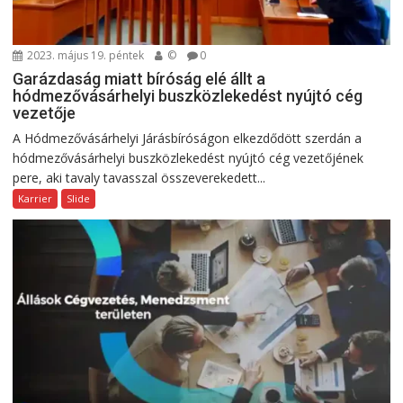
2023. május 19. péntek
©
0
Garázdaság miatt bíróság elé állt a
hódmezővásárhelyi buszközlekedést nyújtó cég
vezetője
A Hódmezővásárhelyi Járásbíróságon elkezdődött szerdán a
hódmezővásárhelyi buszközlekedést nyújtó cég vezetőjének
pere, aki tavaly tavasszal összeverekedett...
Karrier
Slide