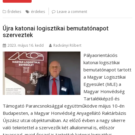
Érdekes
érdekes
Leave a comment
Újra katonai logisztikai bemutatónapot
szerveztek
2023. május 16. kedd
Radványi Róbert
Pályaorientációs
katonai logisztikai
bemutatónapot tartott
a Magyar Logisztikai
Egyesület (MLE) a
Magyar Honvédség
Tartalékképző és
Támogató Parancsnoksággal együttműködve május 10-én
Budapesten, a Magyar Honvédség Anyagellátó Raktárbázis
Újszász utcai objektumában. Az előző évben a nagy sikerre
való tekintettel a szervezők két alkalommal is, először
tavasszal, majd ősszel is tartottak katonai logisztikai