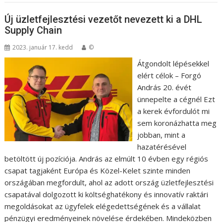
Új üzletfejlesztési vezetőt nevezett ki a DHL
Supply Chain
2023. január 17. kedd
©
Átgondolt lépésekkel
elért célok – Forgó
András 20. évét
ünnepelte a cégnél Ezt
a kerek évfordulót mi
sem koronázhatta meg
jobban, mint a
hazatérésével
betöltött új pozíciója. András az elmúlt 10 évben egy régiós
csapat tagjaként Európa és Közel-Kelet szinte minden
országában megfordult, ahol az adott ország üzletfejlesztési
csapatával dolgozott ki költséghatékony és innovatív raktári
megoldásokat az ügyfelek elégedettségének és a vállalat
pénzügyi eredményeinek növelése érdekében. Mindeközben