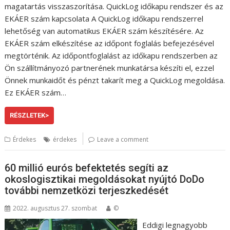
magatartás visszaszorítása. QuickLog időkapu rendszer és az
EKÁER szám kapcsolata A QuickLog időkapu rendszerrel
lehetőség van automatikus EKÁER szám készítésére. Az
EKÁER szám elkészítése az időpont foglalás befejezésével
megtörténik. Az időpontfoglalást az időkapu rendszerben az
Ön szállítmányozó partnerének munkatársa készíti el, ezzel
Önnek munkaidőt és pénzt takarít meg a QuickLog megoldása.
Ez EKÁER szám…
RÉSZLETEK>
Érdekes
érdekes
Leave a comment
60 millió eurós befektetés segíti az
okoslogisztikai megoldásokat nyújtó DoDo
további nemzetközi terjeszkedését
2022. augusztus 27. szombat
©
Eddigi legnagyobb