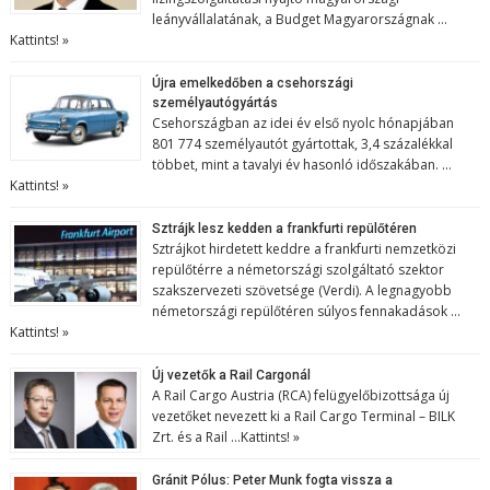
leányvállalatának, a Budget Magyarországnak …
Kattints! »
Újra emelkedőben a csehországi
személyautógyártás
Csehországban az idei év első nyolc hónapjában
801 774 személyautót gyártottak, 3,4 százalékkal
többet, mint a tavalyi év hasonló időszakában. …
Kattints! »
Sztrájk lesz kedden a frankfurti repülőtéren
Sztrájkot hirdetett keddre a frankfurti nemzetközi
repülőtérre a németországi szolgáltató szektor
szakszervezeti szövetsége (Verdi). A legnagyobb
németországi repülőtéren súlyos fennakadások …
Kattints! »
Új vezetők a Rail Cargonál
A Rail Cargo Austria (RCA) felügyelőbizottsága új
vezetőket nevezett ki a Rail Cargo Terminal – BILK
Zrt. és a Rail …
Kattints! »
Gránit Pólus: Peter Munk fogta vissza a