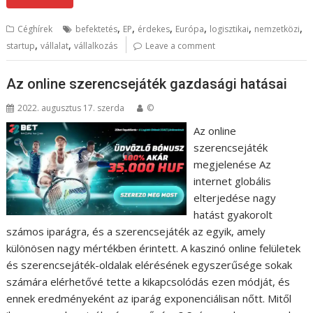
,
,
,
,
,
,
Céghírek
befektetés
EP
érdekes
Európa
logisztikai
nemzetközi
,
,
startup
vállalat
vállalkozás
Leave a comment
Az online szerencsejáték gazdasági hatásai
2022. augusztus 17. szerda
©
Az online
szerencsejáték
megjelenése Az
internet globális
elterjedése nagy
hatást gyakorolt ​​
számos iparágra, és a szerencsejáték az egyik, amely
különösen nagy mértékben érintett. A kaszinó online felületek
és szerencsejáték-oldalak elérésének egyszerűsége sokak
számára elérhetővé tette a kikapcsolódás ezen módját, és
ennek eredményeként az iparág exponenciálisan nőtt. Mitől