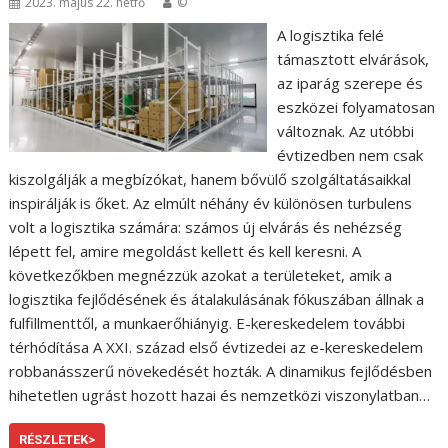
2023. május 22. hétfő
©
A logisztika felé
támasztott elvárások,
az iparág szerepe és
eszközei folyamatosan
változnak. Az utóbbi
évtizedben nem csak
kiszolgálják a megbízókat, hanem bővülő szolgáltatásaikkal
inspirálják is őket. Az elmúlt néhány év különösen turbulens
volt a logisztika számára: számos új elvárás és nehézség
lépett fel, amire megoldást kellett és kell keresni. A
következőkben megnézzük azokat a területeket, amik a
logisztika fejlődésének és átalakulásának fókuszában állnak a
fulfillmenttől, a munkaerőhiányig. E-kereskedelem további
térhódítása A XXI. század első évtizedei az e-kereskedelem
robbanásszerű növekedését hozták. A dinamikus fejlődésben
hihetetlen ugrást hozott hazai és nemzetközi viszonylatban…
RÉSZLETEK>