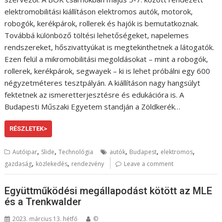
elektromobilitási kiállításon elektromos autók, motorok,
robogók, kerékpárok, rollerek és hajók is bemutatkoznak.
Továbbá különböző töltési lehetőségeket, napelemes
rendszereket, hőszivattyúkat is megtekinthetnek a látogatók.
Ezen felül a mikromobilitási megoldásokat – mint a robogók,
rollerek, kerékpárok, segwayek – ki is lehet próbálni egy 600
négyzetméteres tesztpályán. A kiállításon nagy hangsúlyt
fektetnek az ismeretterjesztésre és edukációra is. A
Budapesti Műszaki Egyetem standján a Zöldkerék…
RÉSZLETEK>
,
,
,
,
,
Autóipar
Slide
Technológia
autók
Budapest
elektromos
,
,
gazdaság
közlekedés
rendezvény
Leave a comment
Együttműködési megállapodást kötött az MLE
és a Trenkwalder
2023. március 13. hétfő
©