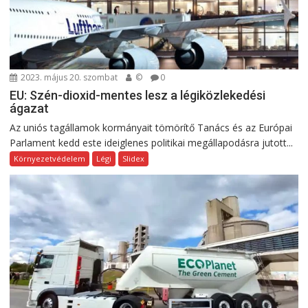
2023. május 20. szombat
©
0
EU: Szén-dioxid-mentes lesz a légiközlekedési
ágazat
Az uniós tagállamok kormányait tömörítő Tanács és az Európai
Parlament kedd este ideiglenes politikai megállapodásra jutott...
Környezetvédelem
Légi
Slidex