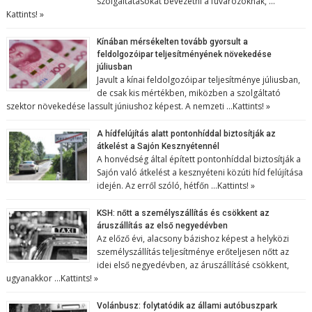
szolgáltatásokat bevezetni a fuvarozóknak, …
Kattints! »
Kínában mérsékelten tovább gyorsult a
feldolgozóipar teljesítményének növekedése
júliusban
Javult a kínai feldolgozóipar teljesítménye júliusban,
de csak kis mértékben, miközben a szolgáltató
szektor növekedése lassult júniushoz képest. A nemzeti …
Kattints! »
A hídfelújítás alatt pontonhíddal biztosítják az
átkelést a Sajón Kesznyétennél
A honvédség által épített pontonhíddal biztosítják a
Sajón való átkelést a kesznyéteni közúti híd felújítása
idején. Az erről szóló, hétfőn …
Kattints! »
KSH: nőtt a személyszállítás és csökkent az
áruszállítás az első negyedévben
Az előző évi, alacsony bázishoz képest a helyközi
személyszállítás teljesítménye erőteljesen nőtt az
idei első negyedévben, az áruszállításé csökkent,
ugyanakkor …
Kattints! »
Volánbusz: folytatódik az állami autóbuszpark