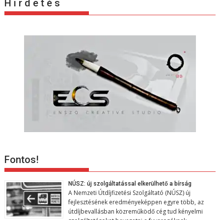
H i r d e t é s
i
ó
Fontos!
NÚSZ: új szolgáltatással elkerülhető a bírság
A Nemzeti Útdíjfizetési Szolgáltató (NÚSZ) új
fejlesztésének eredményeképpen egyre több, az
útdíjbevallásban közreműködő cég tud kényelmi