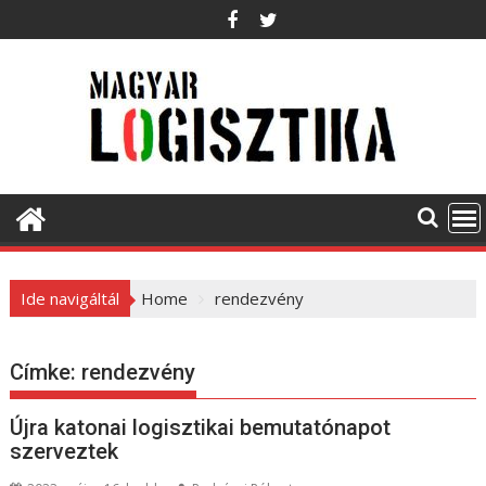
S
k
i
p
t
o
c
o
n
t
e
Ide navigáltál
Home
rendezvény
n
t
Címke:
rendezvény
Újra katonai logisztikai bemutatónapot
szerveztek