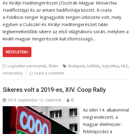
és Királyi Haditengerészet (Osztrák-Magyar Monarchia
Hadiflottája) és az antant hadiflottája között. A csata
a Földközi-tenger legnagyobb tengeri ütközete volt, mely
egyben a Császári és Királyi Haditengerészet talán
legkiemelkedőbb sikere az első világháború során, melyben a
kiváló magyar tengerészek kulcsfontosságú…
RÉSZLETEK>
,
,
,
,
,
Logisztikai szervezetek
Slidex
Budapest
kiállítás
logisztikai
MLE
rendezvény
Leave a comment
Sikeres volt a 2019-es, XIV. Coop Rally
2019. szeptember 12. csütörtök
©
Az idén 14. alkalommal
megrendezett, a
magyar élelmiszer-
feldolgozást a