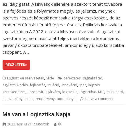
ez idáig gátat. A kihívások ellenére a szektort tehát továbbra
is a fejlődés és a folyamatos megújulás jellemzi, melynek
szerves részét képezik nemcsak a tárgyi eszközöket, de az
emberi erőforrást érintő fejlesztések is. Polikrízis korszaka a
logisztikában A 2022-es év a kihívások éve volt. A logisztikai
szektor még nem hidalta át teljes mértékben a koronavírus-
járvány okozta próbatételeket, amikor is egy újabb korszakba
csöppent. A…
RÉSZLETEK>
,
,
,
Logisztikai szervezetek
Slide
befektetés
digitalizáció
,
,
,
,
,
,
együttműködés
fejlesztés
infláció
innováció
ipar
képzés
,
,
,
,
,
,
kereskedelem
koronavírus-járvány
logisztika
logisztikai
MLE
munkaerő
,
,
,
nemzetközi
online
rendezvény
tudomány
Leave a comment
Ma van a Logisztika Napja
2022. április 21. csütörtök
©