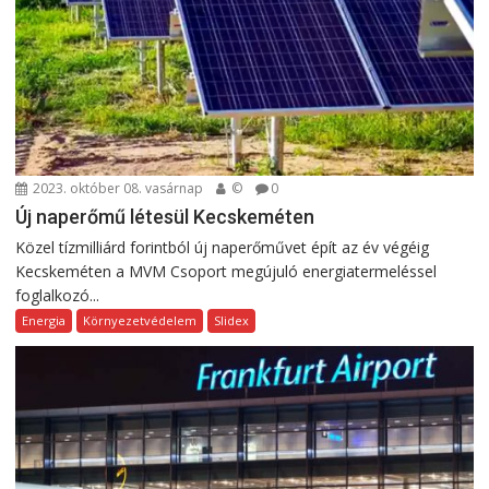
2023. október 08. vasárnap
©
0
Új naperőmű létesül Kecskeméten
Közel tízmilliárd forintból új naperőművet épít az év végéig
Kecskeméten a MVM Csoport megújuló energiatermeléssel
foglalkozó...
Energia
Környezetvédelem
Slidex