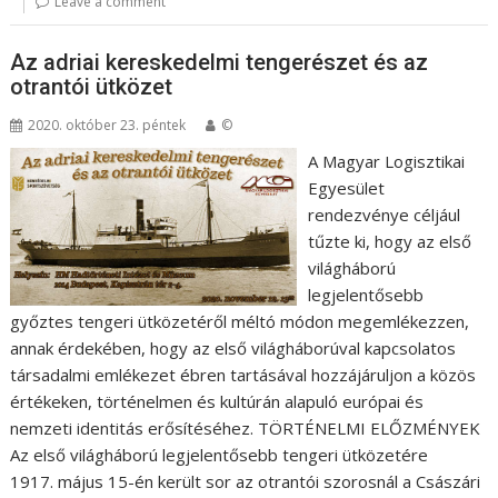
Leave a comment
Az adriai kereskedelmi tengerészet és az
otrantói ütközet
2020. október 23. péntek
©
A Magyar Logisztikai
Egyesület
rendezvénye céljául
tűzte ki, hogy az első
világháború
legjelentősebb
győztes tengeri ütközetéről méltó módon megemlékezzen,
annak érdekében, hogy az első világháborúval kapcsolatos
társadalmi emlékezet ébren tartásával hozzájáruljon a közös
értékeken, történelmen és kultúrán alapuló európai és
nemzeti identitás erősítéséhez. TÖRTÉNELMI ELŐZMÉNYEK
Az első világháború legjelentősebb tengeri ütközetére
1917. május 15-én került sor az otrantói szorosnál a Császári