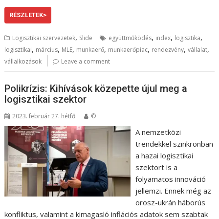
RÉSZLETEK>
,
,
,
,
Logisztikai szervezetek
Slide
együttműködés
index
logisztika
,
,
,
,
,
,
,
logisztikai
március
MLE
munkaerő
munkaerőpiac
rendezvény
vállalat
vállalkozások
Leave a comment
Polikrízis: Kihívások közepette újul meg a
logisztikai szektor
2023. február 27. hétfő
©
A nemzetközi
trendekkel szinkronban
a hazai logisztikai
szektort is a
folyamatos innováció
jellemzi. Ennek még az
orosz-ukrán háborús
konfliktus, valamint a kimagasló inflációs adatok sem szabtak