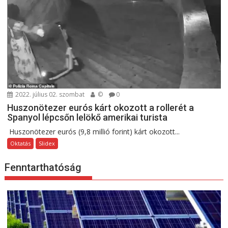
2022. július 02. szombat
©
0
Huszonötezer eurós kárt okozott a rollerét a
Spanyol lépcsőn lelökő amerikai turista
Huszonötezer eurós (9,8 millió forint) kárt okozott...
Oktatás
Slidex
Fenntarthatóság