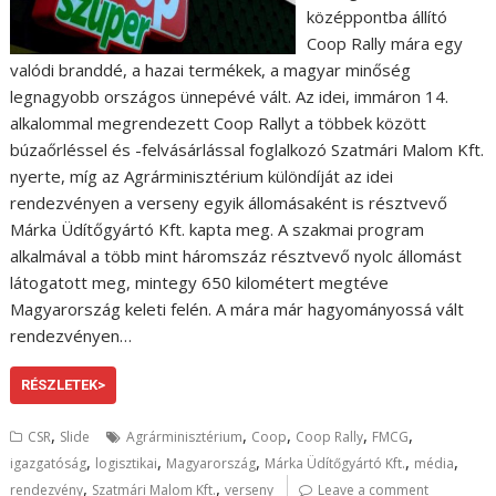
középpontba állító
Coop Rally mára egy
valódi branddé, a hazai termékek, a magyar minőség
legnagyobb országos ünnepévé vált. Az idei, immáron 14.
alkalommal megrendezett Coop Rallyt a többek között
búzaőrléssel és -felvásárlással foglalkozó Szatmári Malom Kft.
nyerte, míg az Agrárminisztérium különdíját az idei
rendezvényen a verseny egyik állomásaként is résztvevő
Márka Üdítőgyártó Kft. kapta meg. A szakmai program
alkalmával a több mint háromszáz résztvevő nyolc állomást
látogatott meg, mintegy 650 kilométert megtéve
Magyarország keleti felén. A mára már hagyományossá vált
rendezvényen…
RÉSZLETEK>
,
,
,
,
,
CSR
Slide
Agrárminisztérium
Coop
Coop Rally
FMCG
,
,
,
,
,
igazgatóság
logisztikai
Magyarország
Márka Üdítőgyártó Kft.
média
,
,
rendezvény
Szatmári Malom Kft.
verseny
Leave a comment