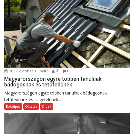
2022. október 31. hétfő
©
0
Magyarországon egyre többen tanulnak
bádogosnak és tetőfedőnek
Magyarországon egyre többen tanulnak bádogosnak,
tetőfedőnek és szigetelőnek...
Építőipar
Oktatás
Slidex