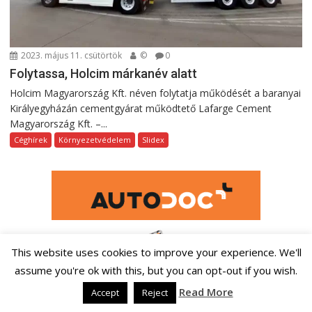
2023. május 11. csütörtök
©
0
Folytassa, Holcim márkanév alatt
Holcim Magyarország Kft. néven folytatja működését a baranyai
Királyegyházán cementgyárat működtető Lafarge Cement
Magyarország Kft. –...
Céghírek
Környezetvédelem
Slidex
This website uses cookies to improve your experience. We'll
assume you're ok with this, but you can opt-out if you wish.
Read More
Accept
Reject