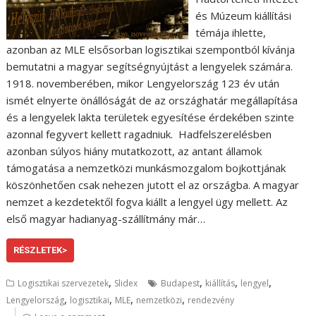
és Múzeum kiállítási
témája ihlette,
azonban az MLE elsősorban logisztikai szempontból kívánja
bemutatni a magyar segítségnyújtást a lengyelek számára.
1918. novemberében, mikor Lengyelország 123 év után
ismét elnyerte önállóságát de az országhatár megállapítása
és a lengyelek lakta területek egyesítése érdekében szinte
azonnal fegyvert kellett ragadniuk. Hadfelszerelésben
azonban súlyos hiány mutatkozott, az antant államok
támogatása a nemzetközi munkásmozgalom bojkottjának
köszönhetően csak nehezen jutott el az országba. A magyar
nemzet a kezdetektől fogva kiállt a lengyel ügy mellett. Az
első magyar hadianyag-szállítmány már…
RÉSZLETEK>
,
,
,
,
Logisztikai szervezetek
Slidex
Budapest
kiállítás
lengyel
,
,
,
,
Lengyelország
logisztikai
MLE
nemzetközi
rendezvény