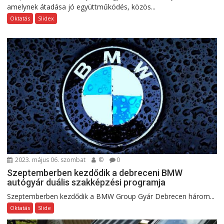
amelynek átadása jó együttműködés, közös...
Oktatás
Slidex
2023. május 06. szombat
©
0
Szeptemberben kezdődik a debreceni BMW
autógyár duális szakképzési programja
Szeptemberben kezdődik a BMW Group Gyár Debrecen három...
Oktatás
Slide