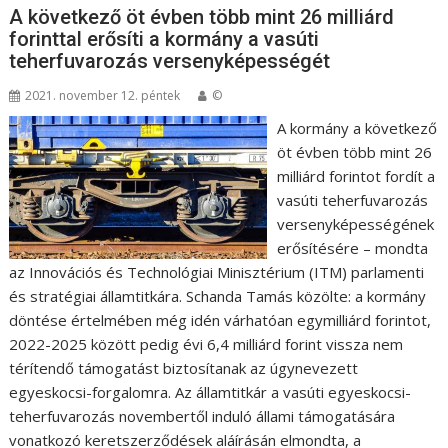
A következő öt évben több mint 26 milliárd
forinttal erősíti a kormány a vasúti
teherfuvarozás versenyképességét
2021. november 12. péntek
©
A kormány a következő
öt évben több mint 26
milliárd forintot fordít a
vasúti teherfuvarozás
versenyképességének
erősítésére – mondta
az Innovációs és Technológiai Minisztérium (ITM) parlamenti
és stratégiai államtitkára. Schanda Tamás közölte: a kormány
döntése értelmében még idén várhatóan egymilliárd forintot,
2022-2025 között pedig évi 6,4 milliárd forint vissza nem
térítendő támogatást biztosítanak az úgynevezett
egyeskocsi-forgalomra. Az államtitkár a vasúti egyeskocsi-
teherfuvarozás novembertől induló állami támogatására
vonatkozó keretszerződések aláírásán elmondta, a