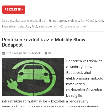
RÉSZLETEK>
,
,
,
,
,
Logisztikai szervezetek
Slide
Budapest
érdekes
honvédség
KISS
,
,
,
logisztika
logisztikai
MLE
rendezvény
Leave a comment
Pénteken kezdődik az e-Mobility Show
Budapest
2023. május 04. csütörtök
©
Pénteken kezdődik az
e-Mobility Show
Budapest, ahol
elektromosan működő
közlekedési
eszközöket és azokat
kiszolgáló
infrastruktúrát mutatnak be – közölték a rendezvény
szervezői. A BOK csarnokban május 5-7. között rendezett