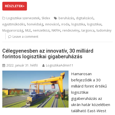
RÉSZLETEK>
,
,
,
Logisztikai szervezetek
Slidex
beruházás
digitalizáció
,
,
,
,
,
,
együttműködés
honvédség
innováció
iroda
logisztika
logisztikai
,
,
,
,
,
,
Magyarország
MLE
nemzetközi
NKFIH
rendezvény
targonca
tudomány
Leave a comment
Célegyenesben az innovatív, 30 milliárd
forintos logisztikai gigaberuházás
2022. január 31. hétfő
LogisztikaAdmin11
Hamarosan
befejeződik a 30
milliárd forint értékű
logisztikai
gigaberuházás az
ukrán határ közelében
található East-West