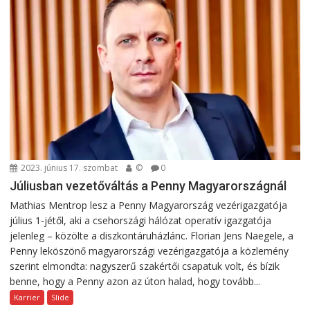
2023. június 17. szombat
©
0
Júliusban vezetőváltás a Penny Magyarországnál
Mathias Mentrop lesz a Penny Magyarország vezérigazgatója
július 1-jétől, aki a csehországi hálózat operatív igazgatója
jelenleg – közölte a diszkontáruházlánc. Florian Jens Naegele, a
Penny leköszönő magyarországi vezérigazgatója a közlemény
szerint elmondta: nagyszerű szakértői csapatuk volt, és bízik
benne, hogy a Penny azon az úton halad, hogy tovább...
Karrier
Slide