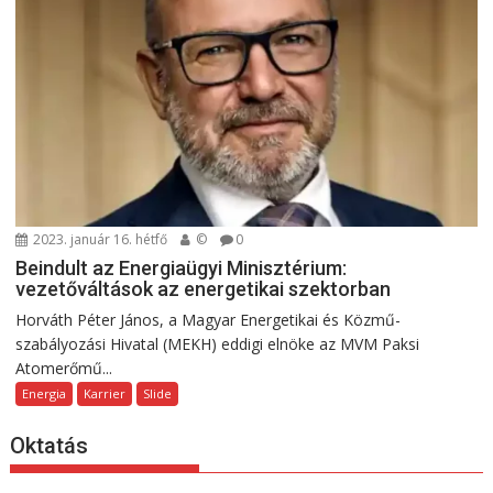
2023. január 16. hétfő
©
0
Beindult az Energiaügyi Minisztérium:
vezetőváltások az energetikai szektorban
Horváth Péter János, a Magyar Energetikai és Közmű-
szabályozási Hivatal (MEKH) eddigi elnöke az MVM Paksi
Atomerőmű...
Energia
Karrier
Slide
Oktatás