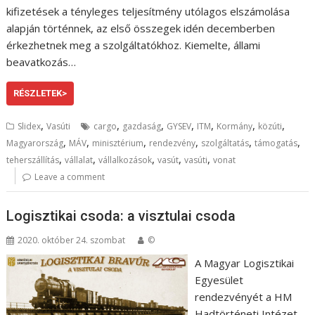
kifizetések a tényleges teljesítmény utólagos elszámolása
alapján történnek, az első összegek idén decemberben
érkezhetnek meg a szolgáltatókhoz. Kiemelte, állami
beavatkozás…
RÉSZLETEK>
,
,
,
,
,
,
,
Slidex
Vasúti
cargo
gazdaság
GYSEV
ITM
Kormány
közúti
,
,
,
,
,
,
Magyarország
MÁV
minisztérium
rendezvény
szolgáltatás
támogatás
,
,
,
,
,
teherszállítás
vállalat
vállalkozások
vasút
vasúti
vonat
Leave a comment
Logisztikai csoda: a visztulai csoda
2020. október 24. szombat
©
A Magyar Logisztikai
Egyesület
rendezvényét a HM
Hadtörténeti Intézet