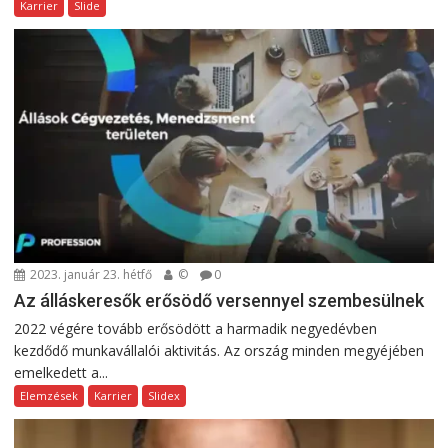
Karrier
Slide
2023. január 23. hétfő
©
0
Az álláskeresők erősödő versennyel szembesülnek
2022 végére tovább erősödött a harmadik negyedévben
kezdődő munkavállalói aktivitás. Az ország minden megyéjében
emelkedett a...
Elemzések
Karrier
Slidex