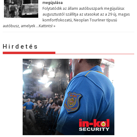
megújulása
Folytatódik az állami autóbuszpark megújulása:
augusztustól szállítja az utasokat az a 29 új, magas
komfortfokozatú, Neoplan Tourliner típusú
autóbusz, amelyek …
Kattints! »
H i r d e t é s