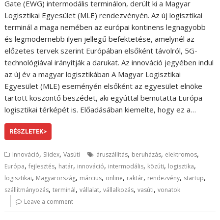
Gate (EWG) intermodális terminálon, derült ki a Magyar
Logisztikai Egyesület (MLE) rendezvényén. Az új logisztikai
terminál a maga nemében az európai kontinens legnagyobb
és legmodernebb ilyen jellegű befektetése, amelynél az
előzetes tervek szerint Európában elsőként távolról, 5G-
technológiával irányítják a darukat. Az innováció jegyében indul
az új év a magyar logisztikában A Magyar Logisztikai
Egyesület (MLE) eseményén elsőként az egyesület elnöke
tartott köszöntő beszédet, aki egyúttal bemutatta Európa
logisztikai térképét is. Előadásában kiemelte, hogy ez a…
RÉSZLETEK>
,
,
,
,
,
Innováció
Slidex
Vasúti
áruszállítás
beruházás
elektromos
,
,
,
,
,
,
,
Európa
fejlesztés
határ
innováció
intermodális
közúti
logisztika
,
,
,
,
,
,
,
logisztikai
Magyarország
március
online
raktár
rendezvény
startup
,
,
,
,
,
szállítmányozás
terminál
vállalat
vállalkozás
vasúti
vonatok
Leave a comment