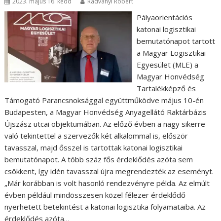
2023. május 16. kedd
Radványi Róbert
Pályaorientációs
katonai logisztikai
bemutatónapot tartott
a Magyar Logisztikai
Egyesület (MLE) a
Magyar Honvédség
Tartalékképző és
Támogató Parancsnoksággal együttműködve május 10-én
Budapesten, a Magyar Honvédség Anyagellátó Raktárbázis
Újszász utcai objektumában. Az előző évben a nagy sikerre
való tekintettel a szervezők két alkalommal is, először
tavasszal, majd ősszel is tartottak katonai logisztikai
bemutatónapot. A több száz fős érdeklődés azóta sem
csökkent, így idén tavasszal újra megrendezték az eseményt.
„Már korábban is volt hasonló rendezvényre példa. Az elmúlt
évben például mindösszesen közel félezer érdeklődő
nyerhetett betekintést a katonai logisztika folyamataiba. Az
érdeklődés azóta…