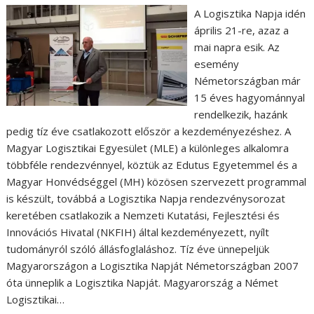
A Logisztika Napja idén
április 21-re, azaz a
mai napra esik. Az
esemény
Németországban már
15 éves hagyománnyal
rendelkezik, hazánk
pedig tíz éve csatlakozott először a kezdeményezéshez. A
Magyar Logisztikai Egyesület (MLE) a különleges alkalomra
többféle rendezvénnyel, köztük az Edutus Egyetemmel és a
Magyar Honvédséggel (MH) közösen szervezett programmal
is készült, továbbá a Logisztika Napja rendezvénysorozat
keretében csatlakozik a Nemzeti Kutatási, Fejlesztési és
Innovációs Hivatal (NKFIH) által kezdeményezett, nyílt
tudományról szóló állásfoglaláshoz. Tíz éve ünnepeljük
Magyarországon a Logisztika Napját Németországban 2007
óta ünneplik a Logisztika Napját. Magyarország a Német
Logisztikai…