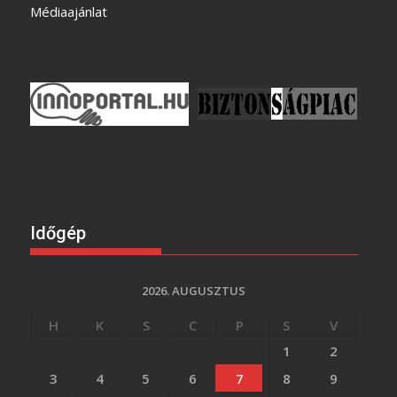
Médiaajánlat
Időgép
2026. AUGUSZTUS
H
K
S
C
P
S
V
1
2
3
4
5
6
7
8
9