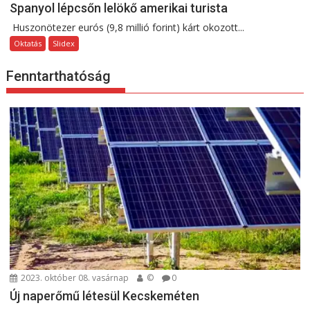
Spanyol lépcsőn lelökő amerikai turista
Huszonötezer eurós (9,8 millió forint) kárt okozott...
Oktatás
Slidex
Fenntarthatóság
2023. október 08. vasárnap
©
0
Új naperőmű létesül Kecskeméten