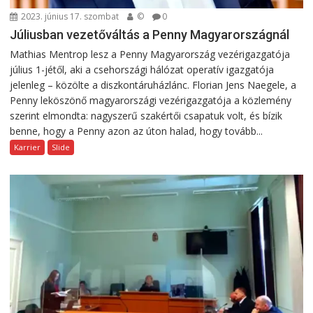
2023. június 17. szombat
©
0
Júliusban vezetőváltás a Penny Magyarországnál
Mathias Mentrop lesz a Penny Magyarország vezérigazgatója
július 1-jétől, aki a csehországi hálózat operatív igazgatója
jelenleg – közölte a diszkontáruházlánc. Florian Jens Naegele, a
Penny leköszönő magyarországi vezérigazgatója a közlemény
szerint elmondta: nagyszerű szakértői csapatuk volt, és bízik
benne, hogy a Penny azon az úton halad, hogy tovább...
Karrier
Slide