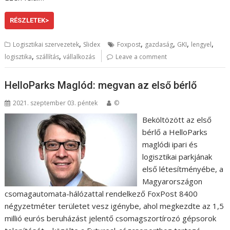
RÉSZLETEK>
,
,
,
,
,
Logisztikai szervezetek
Slidex
Foxpost
gazdaság
GKI
lengyel
,
,
logisztika
szállítás
vállalkozás
Leave a comment
HelloParks Maglód: megvan az első bérlő
2021. szeptember 03. péntek
©
Beköltözött az első
bérlő a HelloParks
maglódi ipari és
logisztikai parkjának
első létesítményébe, a
Magyarországon
csomagautomata-hálózattal rendelkező FoxPost 8400
négyzetméter területet vesz igénybe, ahol megkezdte az 1,5
millió eurós beruházást jelentő csomagszortírozó gépsorok