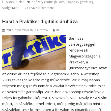
,
,
,
,
,
Slidex
Üzlet
adózás
csomagküldés
Foxpost
gazdaság
szolgáltatás
Leave a comment
Hasít a Praktiker digitális áruháza
2017. november 02. csütörtök
©
Bár húsz
üzletegységgel
rendelkezik
Magyarországon a
Praktiker, a
„huszonegyedik”, azaz
az online áruház fejlődése a legdinamikusabb. A webshop
2009 tavaszán kezdte meg működését, 2016 májusában
teljesen megújult és immár a vállalat bevételeinek több mint
öt százalékát garantálja. 2015-ben a webshop részaránya a
teljes forgalomhoz képest 1,6 százalék volt, tavaly ez a szám
már 4,1 százalékra emelkedett, idén pedig már több mint öt
százalékot tesz ki, miközben a forgalom is dinamikusan nő.