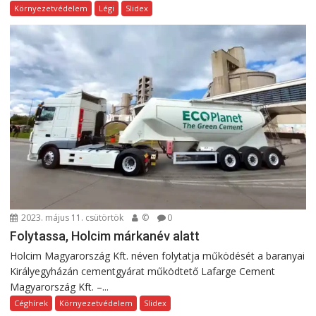
Környezetvédelem
Légi
Slidex
2023. május 11. csütörtök
©
0
Folytassa, Holcim márkanév alatt
Holcim Magyarország Kft. néven folytatja működését a baranyai
Királyegyházán cementgyárat működtető Lafarge Cement
Magyarország Kft. –...
Céghírek
Környezetvédelem
Slidex