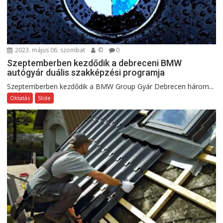
2023. május 06. szombat
©
0
Szeptemberben kezdődik a debreceni BMW
autógyár duális szakképzési programja
Szeptemberben kezdődik a BMW Group Gyár Debrecen három...
Oktatás
Slide