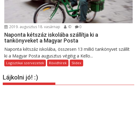
2019. augusztus 18. vasárnap
©
0
Naponta kétszáz iskolába szállítja ki a
tankönyveket a Magyar Posta
Naponta kétszáz iskolába, összesen 13 millió tankönyvet szállít
ki a Magyar Posta augusztus végéig a Kello...
Logisztikai szervezetek
Rövidhírek
Slidex
Lájkolni jó! :)