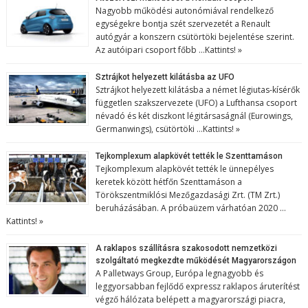
Nagyobb működési autonómiával rendelkező
egységekre bontja szét szervezetét a Renault
autógyár a konszern csütörtöki bejelentése szerint.
Az autóipari csoport főbb …
Kattints! »
Sztrájkot helyezett kilátásba az UFO
Sztrájkot helyezett kilátásba a német légiutas-kísérők
független szakszervezete (UFO) a Lufthansa csoport
névadó és két diszkont légitársaságnál (Eurowings,
Germanwings), csütörtöki …
Kattints! »
Tejkomplexum alapkövét tették le Szenttamáson
Tejkomplexum alapkövét tették le ünnepélyes
keretek között hétfőn Szenttamáson a
Törökszentmiklósi Mezőgazdasági Zrt. (TM Zrt.)
beruházásában. A próbaüzem várhatóan 2020 …
Kattints! »
A raklapos szállításra szakosodott nemzetközi
szolgáltató megkezdte működését Magyarországon
A Palletways Group, Európa legnagyobb és
leggyorsabban fejlődő expressz raklapos áruterítést
végző hálózata belépett a magyarországi piacra,