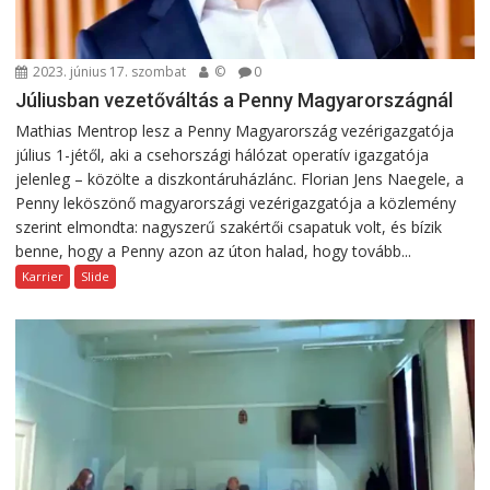
2023. június 17. szombat
©
0
Júliusban vezetőváltás a Penny Magyarországnál
Mathias Mentrop lesz a Penny Magyarország vezérigazgatója
július 1-jétől, aki a csehországi hálózat operatív igazgatója
jelenleg – közölte a diszkontáruházlánc. Florian Jens Naegele, a
Penny leköszönő magyarországi vezérigazgatója a közlemény
szerint elmondta: nagyszerű szakértői csapatuk volt, és bízik
benne, hogy a Penny azon az úton halad, hogy tovább...
Karrier
Slide