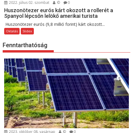
2022. július 02. szombat
©
0
Huszonötezer eurós kárt okozott a rollerét a
Spanyol lépcsőn lelökő amerikai turista
Huszonötezer eurós (9,8 millió forint) kárt okozott...
Oktatás
Slidex
Fenntarthatóság
2023. október 08. vasárnap
©
0