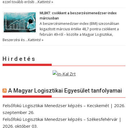
ezzel tovább erősíti …
Kattints! »
MLBKT: csökkent a beszerzésimenedzser-index
márciusban
A beszerzésimenedzser-index (BMI) szezonálisan
kiigazított márciusi értéke 48,7 pontra csökkent a
februári 49-ről – közölte a Magyar Logisztikai,
Beszerzési és …
Kattints! »
H i r d e t é s
A Magyar Logisztikai Egyesület tanfolyamai
Felsőfokú Logisztikai Menedzser képzés – Kecskemét | 2026.
szeptember 26.
Felsőfokú Logisztikai Menedzser képzés – Székesfehérvár |
2026. október 03.