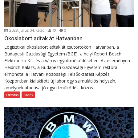
2023. július 04. kedd
©
0
Okoslabort adtak át Hatvanban
Logisztikai okoslabort adtak át csütörtökön Hatvanban, a
Budapesti Gazdasági Egyetem (BGE), a helyi Robert Bosch
Elektronika Kft. és a város együttműködésében. Az eseményen
Heidrich Balázs, a Budapesti Gazdasági Egyetem rektora
elmondta: a Hatvani Közösségi Felsőoktatási Képzési
Központban kialakított új labor egy szimulációs helyszín,
amelynek átadása jó együttműködés, közös...
Oktatás
Slidex