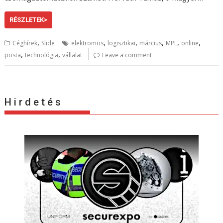
RÉSZLETEK>
,
,
,
,
,
,
Céghírek
Slide
elektromos
logisztikai
március
MPL
online
,
,
posta
technológia
vállalat
Leave a comment
H i r d e t é s