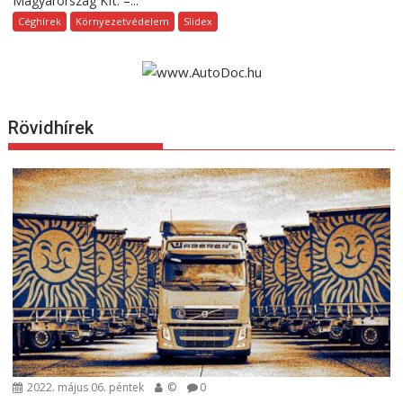
Magyarország Kft. –...
Céghírek
Környezetvédelem
Slidex
Rövidhírek
2022. május 06. péntek
©
0