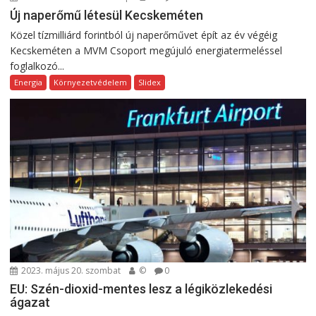
Új naperőmű létesül Kecskeméten
Közel tízmilliárd forintból új naperőművet épít az év végéig
Kecskeméten a MVM Csoport megújuló energiatermeléssel
foglalkozó...
Energia
Környezetvédelem
Slidex
2023. május 20. szombat
©
0
EU: Szén-dioxid-mentes lesz a légiközlekedési
ágazat