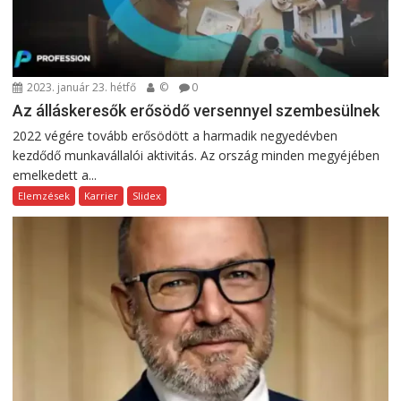
2023. január 23. hétfő
©
0
Az álláskeresők erősödő versennyel szembesülnek
2022 végére tovább erősödött a harmadik negyedévben
kezdődő munkavállalói aktivitás. Az ország minden megyéjében
emelkedett a...
Elemzések
Karrier
Slidex