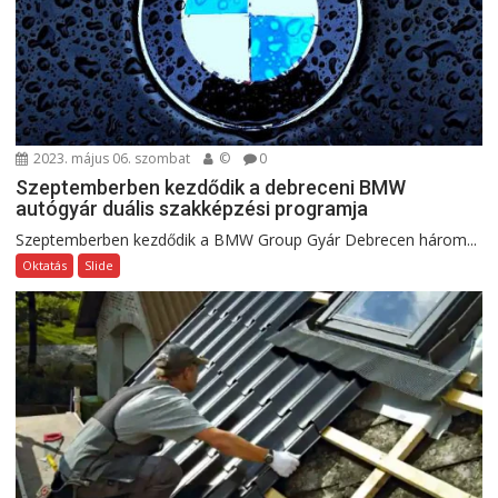
2023. május 06. szombat
©
0
Szeptemberben kezdődik a debreceni BMW
autógyár duális szakképzési programja
Szeptemberben kezdődik a BMW Group Gyár Debrecen három...
Oktatás
Slide