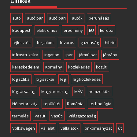
Címkék
autó
autóipar
autóipari
autók
beruházás
Budapest
elektromos
eredmény
EU
Európa
fejlesztés
forgalom
főváros
gazdaság
hibrid
infrastruktúra
ingatlan
ipar
járműipar
járvány
kereskedelem
Kormány
közlekedés
közúti
logisztika
logisztikai
légi
légiközlekedés
légitársaság
Magyarország
MÁV
nemzetközi
Németország
repülőtér
Románia
technológia
termelés
vasút
vasúti
világgazdaság
Volkswagen
vállalat
vállalatok
önkormányzat
út