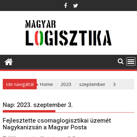
S
k
i
p
t
o
c
o
n
t
e
Ide navigáltál
Home
2023
szeptember
3
n
t
Nap:
2023. szeptember 3.
Fejlesztette csomaglogisztikai üzemét
Nagykanizsán a Magyar Posta