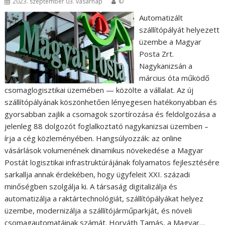
2023. szeptember 03. vasárnap
©
Automatizált
szállítópályát helyezett
üzembe a Magyar
Posta Zrt.
Nagykanizsán a
március óta működő
csomaglogisztikai üzemében — közölte a vállalat. Az új
szállítópályának köszönhetően lényegesen hatékonyabban és
gyorsabban zajlik a csomagok szortírozása és feldolgozása a
jelenleg 88 dolgozót foglalkoztató nagykanizsai üzemben –
írja a cég közleményében. Hangsúlyozzák: az online
vásárlások volumenének dinamikus növekedése a Magyar
Postát logisztikai infrastruktúrájának folyamatos fejlesztésére
sarkallja annak érdekében, hogy ügyfeleit XXI. századi
minőségben szolgálja ki. A társaság digitalizálja és
automatizálja a raktártechnológiát, szállítópályákat helyez
üzembe, modernizálja a szállítójárműparkját, és növeli
csomagautomatáinak számát. Horváth Tamás, a Magyar…