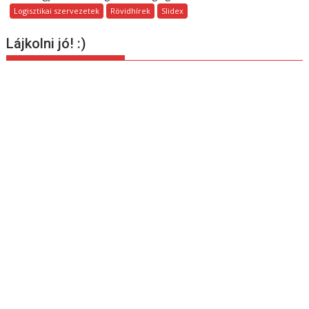
Logisztikai szervezetek
Rövidhírek
Slidex
Lájkolni jó! :)