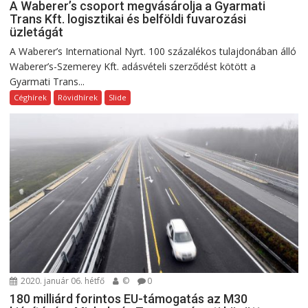
A Waberer’s csoport megvásárolja a Gyarmati
Trans Kft. logisztikai és belföldi fuvarozási
üzletágát
A Waberer’s International Nyrt. 100 százalékos tulajdonában álló
Waberer’s-Szemerey Kft. adásvételi szerződést kötött a
Gyarmati Trans...
Céghírek
Rövidhírek
Slide
2020. január 06. hétfő
©
0
180 milliárd forintos EU-támogatás az M30