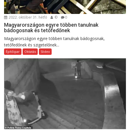
2022. október 31. hétfő
©
0
Magyarországon egyre többen tanulnak
bádogosnak és tetőfedőnek
Magyarországon egyre többen tanulnak bádogosnak,
tetőfedőnek és szigetelőnek...
Építőipar
Oktatás
Slidex