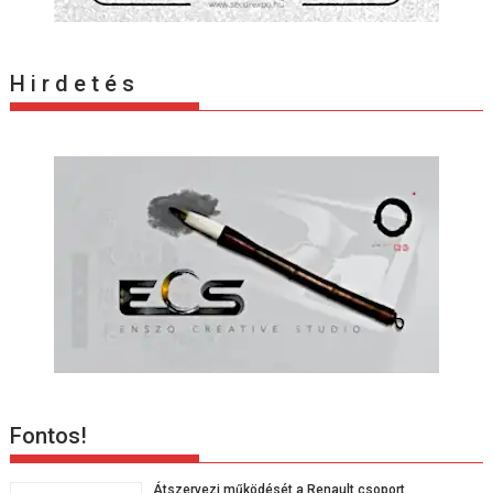
H i r d e t é s
Fontos!
Átszervezi működését a Renault csoport