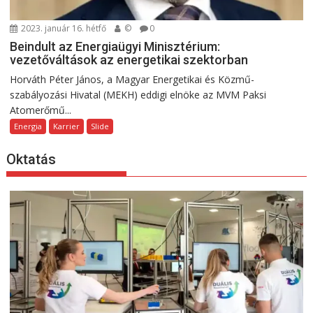
2023. január 16. hétfő
©
0
Beindult az Energiaügyi Minisztérium:
vezetőváltások az energetikai szektorban
Horváth Péter János, a Magyar Energetikai és Közmű-
szabályozási Hivatal (MEKH) eddigi elnöke az MVM Paksi
Atomerőmű...
Energia
Karrier
Slide
Oktatás