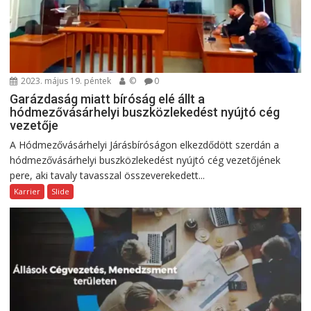
2023. május 19. péntek
©
0
Garázdaság miatt bíróság elé állt a
hódmezővásárhelyi buszközlekedést nyújtó cég
vezetője
A Hódmezővásárhelyi Járásbíróságon elkezdődött szerdán a
hódmezővásárhelyi buszközlekedést nyújtó cég vezetőjének
pere, aki tavaly tavasszal összeverekedett...
Karrier
Slide