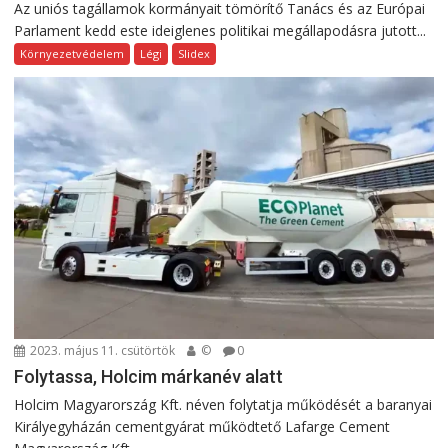
Az uniós tagállamok kormányait tömörítő Tanács és az Európai
Parlament kedd este ideiglenes politikai megállapodásra jutott...
Környezetvédelem
Légi
Slidex
2023. május 11. csütörtök
©
0
Folytassa, Holcim márkanév alatt
Holcim Magyarország Kft. néven folytatja működését a baranyai
Királyegyházán cementgyárat működtető Lafarge Cement