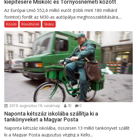
kiépítésére Miskolc és Tornyosnémeti között
Az Európai Unió 552,6 millió eurót (több mint 180 milliárd
forintot) fordít az M30-as autópálya meghosszabbítására,...
Közúti
Rövidhírek
Slidex
2019. augusztus 18. vasárnap
©
0
Naponta kétszáz iskolába szállítja ki a
tankönyveket a Magyar Posta
Naponta kétszáz iskolába, összesen 13 millió tankönyvet szállít
ki a Magyar Posta augusztus végéig a Kello...