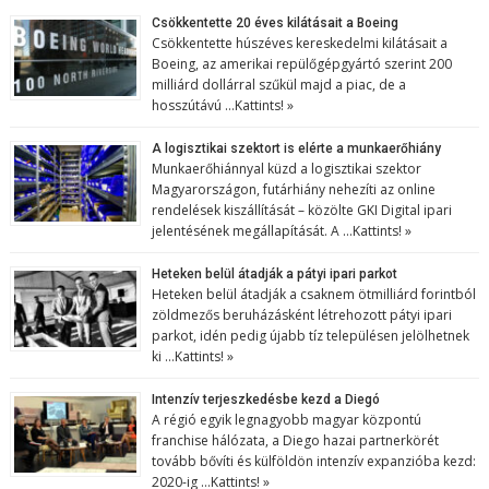
Csökkentette 20 éves kilátásait a Boeing
Csökkentette húszéves kereskedelmi kilátásait a
Boeing, az amerikai repülőgépgyártó szerint 200
milliárd dollárral szűkül majd a piac, de a
hosszútávú …
Kattints! »
A logisztikai szektort is elérte a munkaerőhiány
Munkaerőhiánnyal küzd a logisztikai szektor
Magyarországon, futárhiány nehezíti az online
rendelések kiszállítását – közölte GKI Digital ipari
jelentésének megállapítását. A …
Kattints! »
Heteken belül átadják a pátyi ipari parkot
Heteken belül átadják a csaknem ötmilliárd forintból
zöldmezős beruházásként létrehozott pátyi ipari
parkot, idén pedig újabb tíz településen jelölhetnek
ki …
Kattints! »
Intenzív terjeszkedésbe kezd a Diegó
A régió egyik legnagyobb magyar központú
franchise hálózata, a Diego hazai partnerkörét
tovább bővíti és külföldön intenzív expanzióba kezd:
2020-ig …
Kattints! »