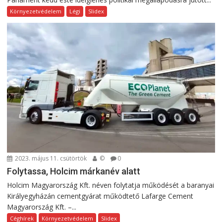
Környezetvédelem
Légi
Slidex
2023. május 11. csütörtök
©
0
Folytassa, Holcim márkanév alatt
Holcim Magyarország Kft. néven folytatja működését a baranyai
Királyegyházán cementgyárat működtető Lafarge Cement
Magyarország Kft. –...
Céghírek
Környezetvédelem
Slidex