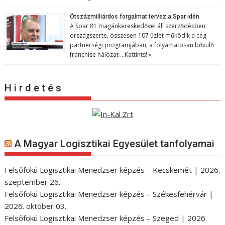
Ötszázmilliárdos forgalmat tervez a Spar idén
A Spar 81 magánkereskedővel áll szerződésben
országszerte, összesen 107 üzlet működik a cég
partnerségi programjában, a folyamatosan bővülő
franchise hálózat …
Kattints! »
H i r d e t é s
A Magyar Logisztikai Egyesület tanfolyamai
Felsőfokú Logisztikai Menedzser képzés – Kecskemét | 2026.
szeptember 26.
Felsőfokú Logisztikai Menedzser képzés – Székesfehérvár |
2026. október 03.
Felsőfokú Logisztikai Menedzser képzés – Szeged | 2026.