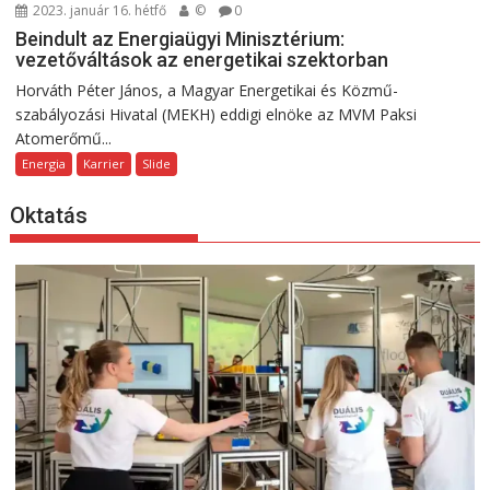
2023. január 16. hétfő
©
0
Beindult az Energiaügyi Minisztérium:
vezetőváltások az energetikai szektorban
Horváth Péter János, a Magyar Energetikai és Közmű-
szabályozási Hivatal (MEKH) eddigi elnöke az MVM Paksi
Atomerőmű...
Energia
Karrier
Slide
Oktatás