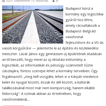
2023. szeptember 10. vasárnap
©
Budapest körül a
kormány egy logisztikai
gyűrűt hoz létre,
amely rácsatlakozik a
Budapest-Belgrád
vasútvonal
fejlesztésre és a V0-ás
vasúti körgyűrűre — jelentette ki az építési és közlekedési
miniszter. Lázár János egy gimnázium új épületének átadásán
arról beszélt, hogy mivel az új oktatási intézmény a
logisztikát, az informatikát és pénzügy-számvitelt tűzte
zászlajára, fontos szerepe lehet a kormány terveiben. Úgy
fogalmazott: „meg kell vizsgálni, lehet-e a Kárpát-medence
kelet és nyugat között, észak és dél között, a kultúrák
találkozásánál most már nem kompország, hanem inkább
hídország”. A szónak abban az értelmében, hogy
vasútvonalaival,…