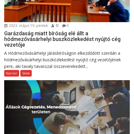
2023. május 19. péntek
©
0
Garázdaság miatt bíróság elé állt a
hódmezővásárhelyi buszközlekedést nyújtó cég
vezetője
A Hódmezővásárhelyi Járásbíróságon elkezdődött szerdán a
hódmezővásárhelyi buszközlekedést nyújtó cég vezetőjének
pere, aki tavaly tavasszal összeverekedett...
Karrier
Slide