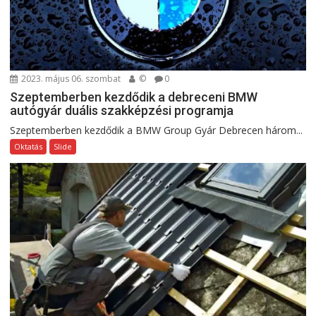
2023. május 06. szombat
©
0
Szeptemberben kezdődik a debreceni BMW
autógyár duális szakképzési programja
Szeptemberben kezdődik a BMW Group Gyár Debrecen három...
Oktatás
Slide