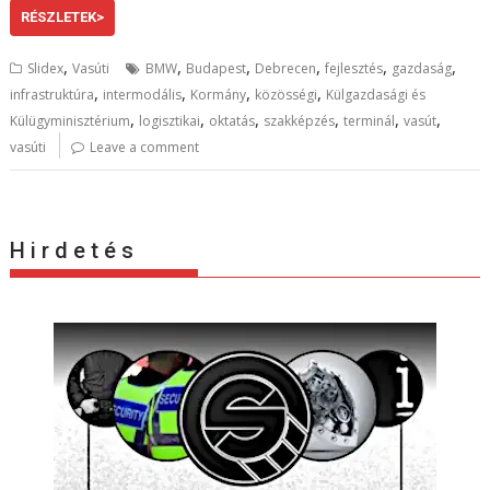
RÉSZLETEK>
,
,
,
,
,
,
Slidex
Vasúti
BMW
Budapest
Debrecen
fejlesztés
gazdaság
,
,
,
,
infrastruktúra
intermodális
Kormány
közösségi
Külgazdasági és
,
,
,
,
,
,
Külügyminisztérium
logisztikai
oktatás
szakképzés
terminál
vasút
vasúti
Leave a comment
H i r d e t é s