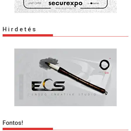
H i r d e t é s
Fontos!