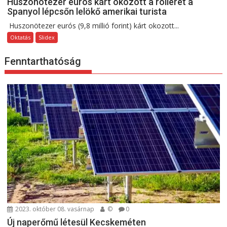
Huszonötezer eurós kárt okozott a rollerét a
Spanyol lépcsőn lelökő amerikai turista
Huszonötezer eurós (9,8 millió forint) kárt okozott...
Oktatás
Slidex
Fenntarthatóság
2023. október 08. vasárnap
©
0
Új naperőmű létesül Kecskeméten