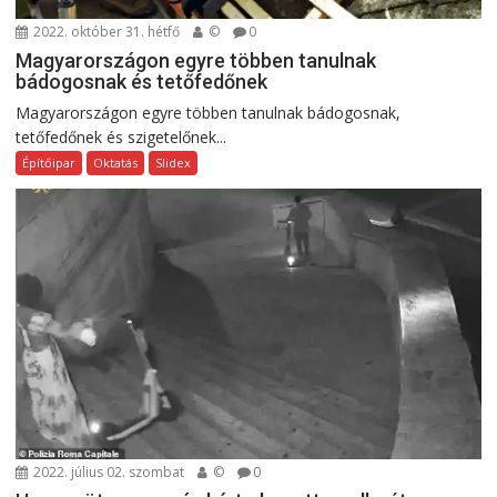
2022. október 31. hétfő
©
0
Magyarországon egyre többen tanulnak
bádogosnak és tetőfedőnek
Magyarországon egyre többen tanulnak bádogosnak,
tetőfedőnek és szigetelőnek...
Építőipar
Oktatás
Slidex
2022. július 02. szombat
©
0