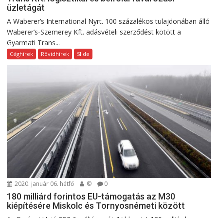
üzletágát
A Waberer’s International Nyrt. 100 százalékos tulajdonában álló
Waberer’s-Szemerey Kft. adásvételi szerződést kötött a
Gyarmati Trans...
Céghírek
Rövidhírek
Slide
2020. január 06. hétfő
©
0
180 milliárd forintos EU-támogatás az M30
kiépítésére Miskolc és Tornyosnémeti között