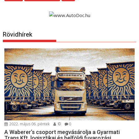
Rövidhírek
2022. május 06. péntek
©
0
A Waberer’s csoport megvásárolja a Gyarmati
Trans Kft. logisztikai és belföldi fuvarozási