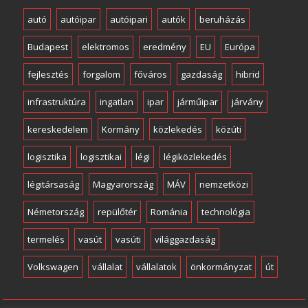
autó
autóipar
autóipari
autók
beruházás
Budapest
elektromos
eredmény
EU
Európa
fejlesztés
forgalom
főváros
gazdaság
hibrid
infrastruktúra
ingatlan
ipar
járműipar
járvány
kereskedelem
Kormány
közlekedés
közúti
logisztika
logisztikai
légi
légiközlekedés
légitársaság
Magyarország
MÁV
nemzetközi
Németország
repülőtér
Románia
technológia
termelés
vasút
vasúti
világgazdaság
Volkswagen
vállalat
vállalatok
önkormányzat
út