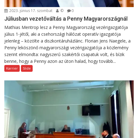
2023. június 17. szombat
©
0
Júliusban vezetőváltás a Penny Magyarországnál
Mathias Mentrop lesz a Penny Magyarország vezérigazgatója
július 1-jétől, aki a csehországi hálózat operatív igazgatója
jelenleg – közölte a diszkontáruházlánc. Florian Jens Naegele, a
Penny leköszönő magyarországi vezérigazgatója a közlemény
szerint elmondta: nagyszerű szakértői csapatuk volt, és bízik
benne, hogy a Penny azon az úton halad, hogy tovább...
Karrier
Slide