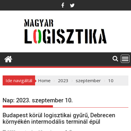
S
k
i
p
t
o
c
o
n
t
e
Ide navigáltál
Home
2023
szeptember
10
n
t
Nap:
2023. szeptember 10.
Budapest körül logisztikai gyűrű, Debrecen
környékén intermodális terminál épül