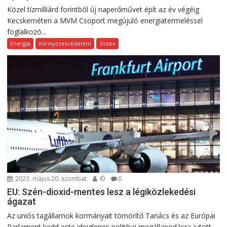
Közel tízmilliárd forintból új naperőművet épít az év végéig
Kecskeméten a MVM Csoport megújuló energiatermeléssel
foglalkozó...
Energia
Környezetvédelem
Slidex
2023. május 20. szombat
©
0
EU: Szén-dioxid-mentes lesz a légiközlekedési
ágazat
Az uniós tagállamok kormányait tömörítő Tanács és az Európai
Parlament kedd este ideiglenes politikai megállapodásra jutott...