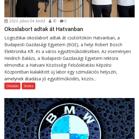
2023. július 04. kedd
©
0
Okoslabort adtak át Hatvanban
Logisztikai okoslabort adtak át csütörtökön Hatvanban, a
Budapesti Gazdasági Egyetem (BGE), a helyi Robert Bosch
Elektronika Kft. és a város együttműködésében. Az eseményen
Heidrich Balázs, a Budapesti Gazdasági Egyetem rektora
elmondta: a Hatvani Közösségi Felsőoktatási Képzési
Központban kialakított új labor egy szimulációs helyszín,
amelynek átadása jó együttműködés, közös...
Oktatás
Slidex