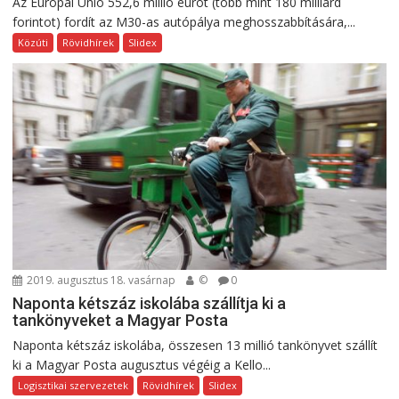
Az Európai Unió 552,6 millió eurót (több mint 180 milliárd
forintot) fordít az M30-as autópálya meghosszabbítására,...
Közúti
Rövidhírek
Slidex
2019. augusztus 18. vasárnap
©
0
Naponta kétszáz iskolába szállítja ki a
tankönyveket a Magyar Posta
Naponta kétszáz iskolába, összesen 13 millió tankönyvet szállít
ki a Magyar Posta augusztus végéig a Kello...
Logisztikai szervezetek
Rövidhírek
Slidex