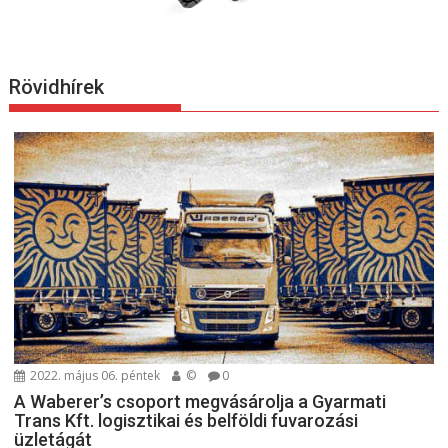
Rövidhírek
2022. május 06. péntek
©
0
A Waberer’s csoport megvásárolja a Gyarmati
Trans Kft. logisztikai és belföldi fuvarozási
üzletágát