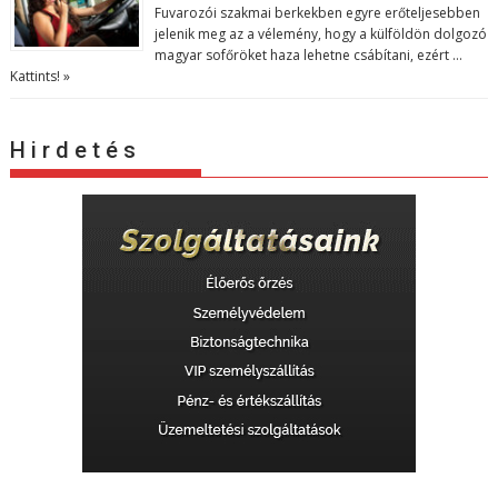
Fuvarozói szakmai berkekben egyre erőteljesebben
jelenik meg az a vélemény, hogy a külföldön dolgozó
magyar sofőröket haza lehetne csábítani, ezért …
Kattints! »
H i r d e t é s