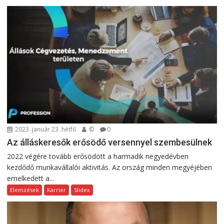
2023. január 23. hétfő
©
0
Az álláskeresők erősödő versennyel szembesülnek
2022 végére tovább erősödött a harmadik negyedévben
kezdődő munkavállalói aktivitás. Az ország minden megyéjében
emelkedett a...
Elemzések
Karrier
Slidex