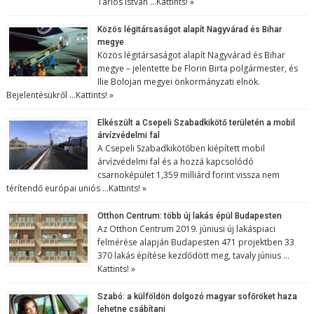
Tarlós István …
Kattints! »
Közös légitársaságot alapít Nagyvárad és Bihar
megye
Közös légitársaságot alapít Nagyvárad és Bihar
megye – jelentette be Florin Birta polgármester, és
Ilie Bolojan megyei önkormányzati elnök.
Bejelentésükről …
Kattints! »
Elkészült a Csepeli Szabadkikötő területén a mobil
árvízvédelmi fal
A Csepeli Szabadkikötőben kiépített mobil
árvízvédelmi fal és a hozzá kapcsolódó
csarnoképület 1,359 milliárd forint vissza nem
térítendő európai uniós …
Kattints! »
Otthon Centrum: több új lakás épül Budapesten
Az Otthon Centrum 2019. júniusi új lakáspiaci
felmérése alapján Budapesten 471 projektben 33
370 lakás építése kezdődött meg, tavaly június …
Kattints! »
Szabó: a külföldön dolgozó magyar sofőröket haza
lehetne csábítani