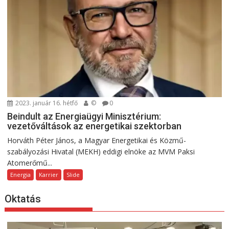
2023. január 16. hétfő
©
0
Beindult az Energiaügyi Minisztérium:
vezetőváltások az energetikai szektorban
Horváth Péter János, a Magyar Energetikai és Közmű-
szabályozási Hivatal (MEKH) eddigi elnöke az MVM Paksi
Atomerőmű...
Energia
Karrier
Slide
Oktatás