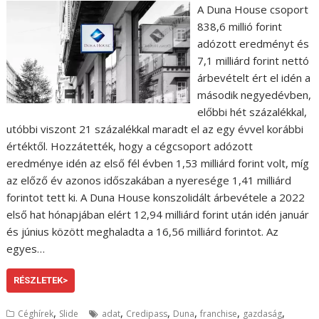
A Duna House csoport
838,6 millió forint
adózott eredményt és
7,1 milliárd forint nettó
árbevételt ért el idén a
második negyedévben,
előbbi hét százalékkal,
utóbbi viszont 21 százalékkal maradt el az egy évvel korábbi
értéktől. Hozzátették, hogy a cégcsoport adózott
eredménye idén az első fél évben 1,53 milliárd forint volt, míg
az előző év azonos időszakában a nyeresége 1,41 milliárd
forintot tett ki. A Duna House konszolidált árbevétele a 2022
első hat hónapjában elért 12,94 milliárd forint után idén január
és június között meghaladta a 16,56 milliárd forintot. Az
egyes…
RÉSZLETEK>
,
,
,
,
,
,
Céghírek
Slide
adat
Credipass
Duna
franchise
gazdaság