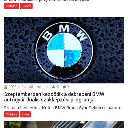
Oktatás
Slidex
2023. május 06. szombat
©
0
Szeptemberben kezdődik a debreceni BMW
autógyár duális szakképzési programja
Szeptemberben kezdődik a BMW Group Gyár Debrecen három...
Oktatás
Slide