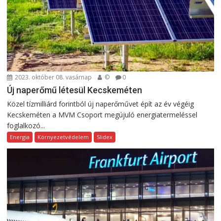
2023. október 08. vasárnap
©
0
Új naperőmű létesül Kecskeméten
Közel tízmilliárd forintból új naperőművet épít az év végéig
Kecskeméten a MVM Csoport megújuló energiatermeléssel
foglalkozó...
Energia
Környezetvédelem
Slidex