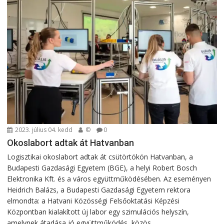
2023. július 04. kedd
©
0
Okoslabort adtak át Hatvanban
Logisztikai okoslabort adtak át csütörtökön Hatvanban, a
Budapesti Gazdasági Egyetem (BGE), a helyi Robert Bosch
Elektronika Kft. és a város együttműködésében. Az eseményen
Heidrich Balázs, a Budapesti Gazdasági Egyetem rektora
elmondta: a Hatvani Közösségi Felsőoktatási Képzési
Központban kialakított új labor egy szimulációs helyszín,
amelynek átadása jó együttműködés, közös...