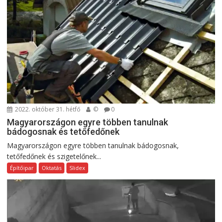
2022. október 31. hétfő
©
0
Magyarországon egyre többen tanulnak
bádogosnak és tetőfedőnek
Magyarországon egyre többen tanulnak bádogosnak,
tetőfedőnek és szigetelőnek...
Építőipar
Oktatás
Slidex