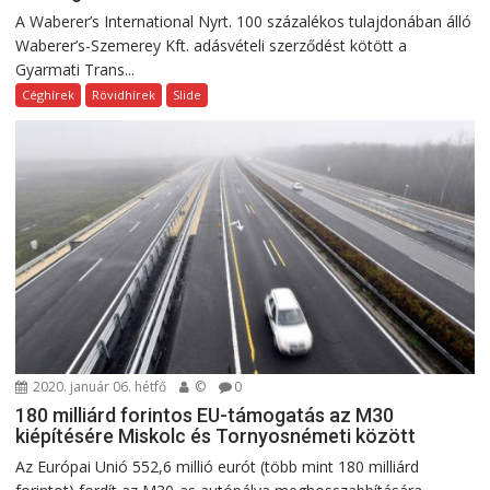
A Waberer’s International Nyrt. 100 százalékos tulajdonában álló
Waberer’s-Szemerey Kft. adásvételi szerződést kötött a
Gyarmati Trans...
Céghírek
Rövidhírek
Slide
2020. január 06. hétfő
©
0
180 milliárd forintos EU-támogatás az M30
kiépítésére Miskolc és Tornyosnémeti között
Az Európai Unió 552,6 millió eurót (több mint 180 milliárd