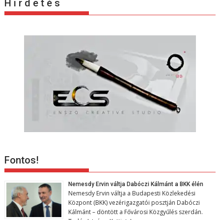
H i r d e t é s
Fontos!
Nemesdy Ervin váltja Dabóczi Kálmánt a BKK élén
Nemesdy Ervin váltja a Budapesti Közlekedési
Központ (BKK) vezérigazgatói posztján Dabóczi
Kálmánt – döntött a Fővárosi Közgyűlés szerdán.