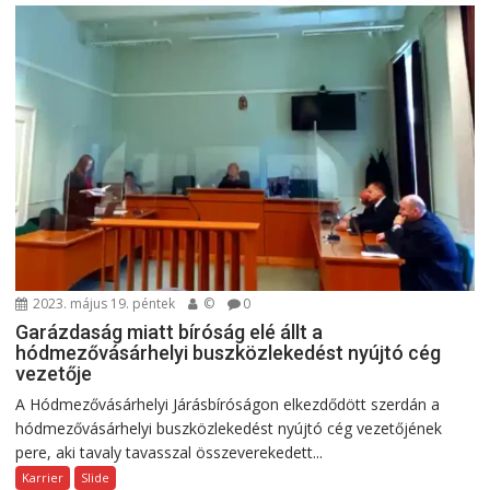
2023. május 19. péntek
©
0
Garázdaság miatt bíróság elé állt a
hódmezővásárhelyi buszközlekedést nyújtó cég
vezetője
A Hódmezővásárhelyi Járásbíróságon elkezdődött szerdán a
hódmezővásárhelyi buszközlekedést nyújtó cég vezetőjének
pere, aki tavaly tavasszal összeverekedett...
Karrier
Slide