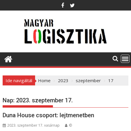
S
k
i
p
t
o
c
o
n
t
e
Ide navigáltál
Home
2023
szeptember
17
n
t
Nap:
2023. szeptember 17.
Duna House csoport: lejtmenetben
2023. szeptember 17. vasárnap
©