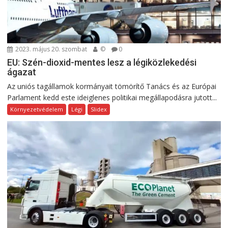
2023. május 20. szombat
©
0
EU: Szén-dioxid-mentes lesz a légiközlekedési
ágazat
Az uniós tagállamok kormányait tömörítő Tanács és az Európai
Parlament kedd este ideiglenes politikai megállapodásra jutott...
Környezetvédelem
Légi
Slidex