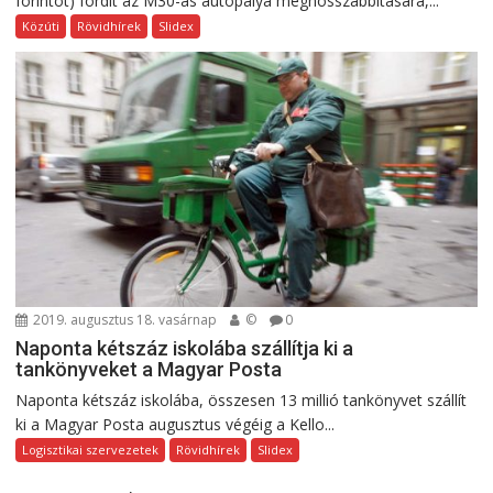
forintot) fordít az M30-as autópálya meghosszabbítására,...
Közúti
Rövidhírek
Slidex
2019. augusztus 18. vasárnap
©
0
Naponta kétszáz iskolába szállítja ki a
tankönyveket a Magyar Posta
Naponta kétszáz iskolába, összesen 13 millió tankönyvet szállít
ki a Magyar Posta augusztus végéig a Kello...
Logisztikai szervezetek
Rövidhírek
Slidex