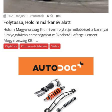
2023. május 11. csütörtök
©
0
Folytassa, Holcim márkanév alatt
Holcim Magyarország Kft. néven folytatja működését a baranyai
Királyegyházán cementgyárat működtető Lafarge Cement
Magyarország Kft. –...
Céghírek
Környezetvédelem
Slidex