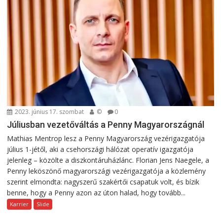
2023. június 17. szombat
©
0
Júliusban vezetőváltás a Penny Magyarországnál
Mathias Mentrop lesz a Penny Magyarország vezérigazgatója
július 1-jétől, aki a csehországi hálózat operatív igazgatója
jelenleg – közölte a diszkontáruházlánc. Florian Jens Naegele, a
Penny leköszönő magyarországi vezérigazgatója a közlemény
szerint elmondta: nagyszerű szakértői csapatuk volt, és bízik
benne, hogy a Penny azon az úton halad, hogy tovább...
Karrier
Slide