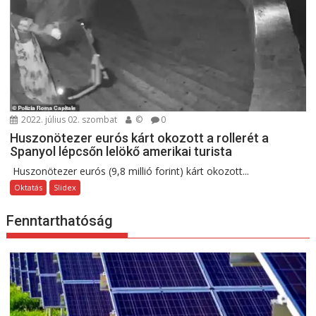
2022. július 02. szombat
©
0
Huszonötezer eurós kárt okozott a rollerét a
Spanyol lépcsőn lelökő amerikai turista
Huszonötezer eurós (9,8 millió forint) kárt okozott...
Oktatás
Slidex
Fenntarthatóság