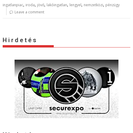
,
,
,
,
,
,
ingatlanpiac
iroda
jövő
lakóingatlan
lengyel
nemzetközi
pénzügy
Leave a comment
H i r d e t é s