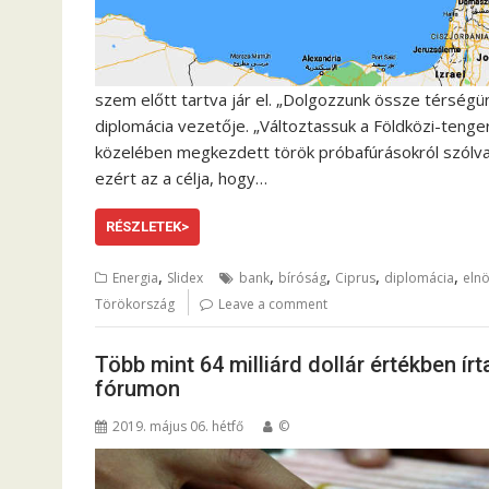
szem előtt tartva jár el. „Dolgozzunk össze térségü
diplomácia vezetője. „Változtassuk a Földközi-tenge
közelében megkezdett török próbafúrásokról szólva
ezért az a célja, hogy…
RÉSZLETEK>
,
,
,
,
,
Energia
Slidex
bank
bíróság
Ciprus
diplomácia
eln
Törökország
Leave a comment
Több mint 64 milliárd dollár értékben í
fórumon
2019. május 06. hétfő
©