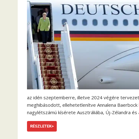
az idén szeptemberre, illetve 2024 végére tervezett
meghibásodott, ellehetetlenítve Annalena Baerbock k
nagylétszámú kísérete Ausztráliába, Új-Zélandra és
RÉSZLETEK>