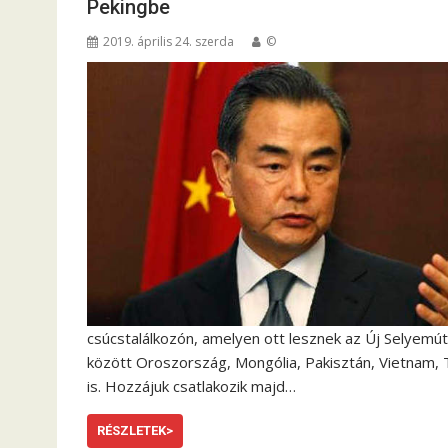
Pekingbe
2019. április 24. szerda
©
csúcstalálkozón, amelyen ott lesznek az Új Selyemú
között Oroszország, Mongólia, Pakisztán, Vietnam, T
is. Hozzájuk csatlakozik majd…
RÉSZLETEK>