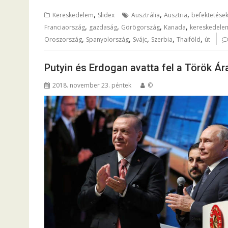
,
,
,
Kereskedelem
Slidex
Ausztrália
Ausztria
befektetése
,
,
,
,
Franciaország
gazdaság
Görögország
Kanada
kereskedele
,
,
,
,
,
Oroszország
Spanyolország
Svájc
Szerbia
Thaiföld
út
Putyin és Erdogan avatta fel a Török Ár
2018. november 23. péntek
©