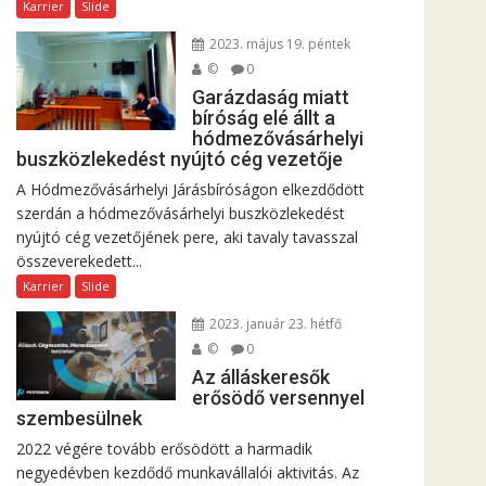
Karrier
Slide
2023. május 19. péntek
©
0
Garázdaság miatt
bíróság elé állt a
hódmezővásárhelyi
buszközlekedést nyújtó cég vezetője
A Hódmezővásárhelyi Járásbíróságon elkezdődött
szerdán a hódmezővásárhelyi buszközlekedést
nyújtó cég vezetőjének pere, aki tavaly tavasszal
összeverekedett...
Karrier
Slide
2023. január 23. hétfő
©
0
Az álláskeresők
erősödő versennyel
szembesülnek
2022 végére tovább erősödött a harmadik
negyedévben kezdődő munkavállalói aktivitás. Az