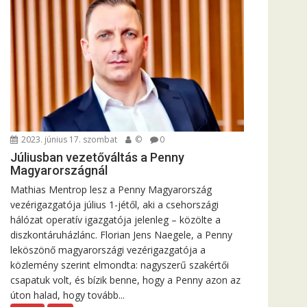
2023. június 17. szombat
©
0
Júliusban vezetőváltás a Penny
Magyarországnál
Mathias Mentrop lesz a Penny Magyarország
vezérigazgatója július 1-jétől, aki a csehországi
hálózat operatív igazgatója jelenleg – közölte a
diszkontáruházlánc. Florian Jens Naegele, a Penny
leköszönő magyarországi vezérigazgatója a
közlemény szerint elmondta: nagyszerű szakértői
csapatuk volt, és bízik benne, hogy a Penny azon az
úton halad, hogy tovább...