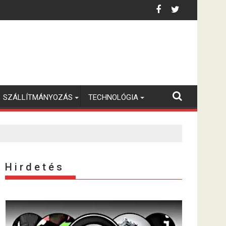
SZÁLLÍTMÁNYOZÁS
TECHNOLÓGIA
H i r d e t é s