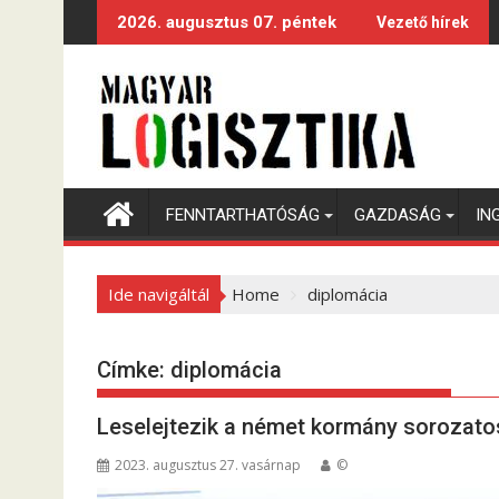
S
2026. augusztus 07. péntek
Vezető hírek
k
i
p
t
o
c
o
FENNTARTHATÓSÁG
GAZDASÁG
IN
n
t
e
Ide navigáltál
Home
diplomácia
n
t
Címke:
diplomácia
Leselejtezik a német kormány sorozat
2023. augusztus 27. vasárnap
©