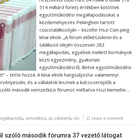
514 milliárd forint) értékben kötöttek
együttműködési megállapodásokat a
kezdeményezés Pekingben tartott
csúcstalálkozóján – közölte Hszi Csin-ping
kínai elnök. „A fórum előkészületei és a
találkozó idején összesen 283
megállapodás, egyebek mellett kormányok
közti egyezmény, gyakorlati
együttműködésről, illetve együttműködési
” – tette hozzá. A kínai elnök hangsúlyozta: valamennyi
vényesülni, és a vállalatok lesznek a kulcsszereplők a
 szóló második nemzetközi fórumot méltatva Hszi kiemelte:…
,
,
,
,
egállapodás
nemzetközi
út
vállalatok
vízi
Leave a comment
l szóló második fórumra 37 vezető látogat