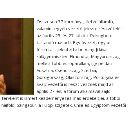
Összesen 37 kormány-, illetve államfő,
valamint egyéb vezető jelezte részvételét
az április 25. és 27. között Pekingben
tartandó második Egy övezet, egy út
fórumra – jelentette be Vang Ji kínai
külügyminiszter. Elmondta, Magyarország
mellett több európai állam, így például
Ausztria, Csehország, Szerbia,
Görögország, Olaszország, Portugália és
Svájc vezetői is részt vesznek majd az
április 27-én, a fórum alkalmával zajló
t-tervként is ismert kezdeményezés más érdekeltjei, a többi
haiföld, Szingapúr, a Fülöp-szigetek, Chile és Egyiptom vezetői