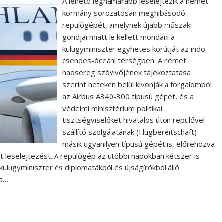
A lehető leghamarabb leselejtezik a német
kormány sorozatosan meghibásodó
repülőgépét, amelynek újabb műszaki
gondjai miatt le kellett mondani a
külügyminiszter egyhetes körútját az indo-
csendes-óceáni térségben. A német
hadsereg szóvivőjének tájékoztatása
szerint heteken belül kivonják a forgalomból
az Airbus A340-300 típusú gépet, és a
védelmi minisztérium politikai
tisztségviselőket hivatalos úton repülővel
szállító szolgálatának (Flugbereitschaft)
másik ugyanilyen típusú gépét is, előrehozva
 leselejtezést. A repülőgép az utóbbi napokban kétszer is
ülügyminiszter és diplomatákból és újságírókból álló
 a…