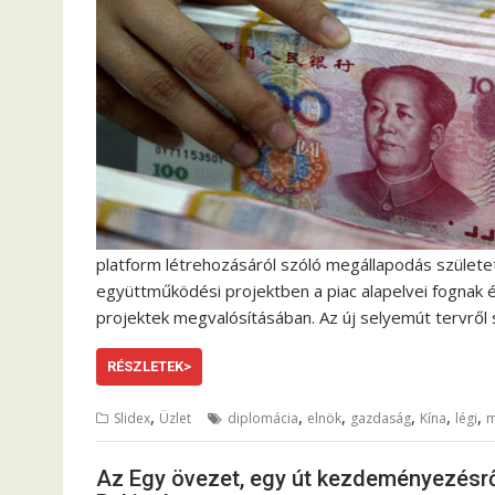
platform létrehozásáról szóló megállapodás született
együttműködési projektben a piac alapelvei fognak ér
projektek megvalósításában. Az új selyemút tervről
RÉSZLETEK>
,
,
,
,
,
,
Slidex
Üzlet
diplomácia
elnök
gazdaság
Kína
légi
m
Az Egy övezet, egy út kezdeményezésrő