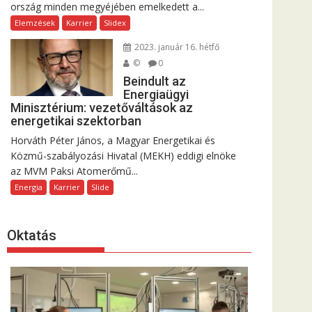
ország minden megyéjében emelkedett a...
Elemzések
Karrier
Slidex
2023. január 16. hétfő
©
0
Beindult az
Energiaügyi
Minisztérium: vezetőváltások az
energetikai szektorban
Horváth Péter János, a Magyar Energetikai és
Közmű-szabályozási Hivatal (MEKH) eddigi elnöke
az MVM Paksi Atomerőmű...
Energia
Karrier
Slide
Oktatás