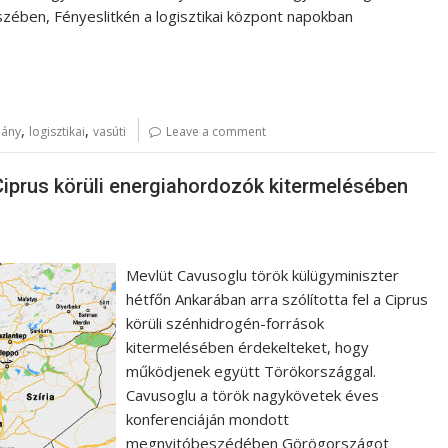
észében, Fényeslitkén a logisztikai központ napokban
,
,
ány
logisztikai
vasúti
Leave a comment
iprus körüli energiahordozók kitermelésében
Mevlüt Cavusoglu török külügyminiszter
hétfőn Ankarában arra szólította fel a Ciprus
körüli szénhidrogén-források
kitermelésében érdekelteket, hogy
működjenek együtt Törökországgal.
Cavusoglu a török nagykövetek éves
konferenciáján mondott
megnyitóbeszédében Görögországot