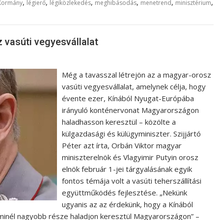
,
,
,
,
,
,
Kormány
légierő
légiközlekedés
meghibásodás
menetrend
minisztérium
z vasúti vegyesvállalat
Még a tavasszal létrejön az a magyar-orosz
vasúti vegyesvállalat, amelynek célja, hogy
évente ezer, Kínából Nyugat-Európába
irányuló konténervonat Magyarországon
haladhasson keresztül – közölte a
külgazdasági és külügyminiszter. Szijjártó
Péter azt írta, Orbán Viktor magyar
miniszterelnök és Vlagyimir Putyin orosz
elnök február 1-jei tárgyalásának egyik
fontos témája volt a vasúti teherszállítási
együttműködés fejlesztése. „Nekünk
ugyanis az az érdekünk, hogy a Kínából
minél nagyobb része haladjon keresztül Magyarországon” –