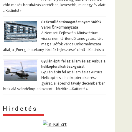
zöld mezős beruházás keretében, kevesebb, mint egy év alatt
…
Kattints! »
Százmilliós támogatást nyert Siófok
Város Önkormányzata
A Nemzeti Fejlesztési Minisztérium
vissza nem térítendő támogatást ítélt
meg a Siófok Város Önkormányzata
által, a „Energiahatékony iskolák fejlesztése” című …
Kattints! »
Gyulán építi fel az állam és az Airbus a
helikopteralkatrész-gyárat
Gyulán építi fel az állam és az Airbus
Helicopters a helikopteralkatrész-
gyárat, a lépésről tavaly decemberben
írtak alá szándéknyilatkozatot – közölte …
Kattints! »
H i r d e t é s