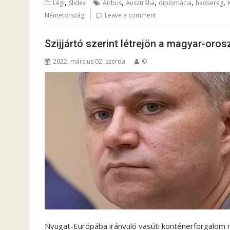
,
,
,
,
,
Légi
Slidex
Airbus
Ausztrália
diplomácia
hadsereg
Németország
Leave a comment
Szijjártó szerint létrejön a magyar-oros
2022. március 02. szerda
©
Nyugat-Európába irányuló vasúti konténerforgalom 