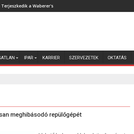
Terjeszkedik a Waberer's
GATLAN
IPAR
KARRIER
SZERVEZETEK
OKTATÁS
osan meghibásodó repülőgépét