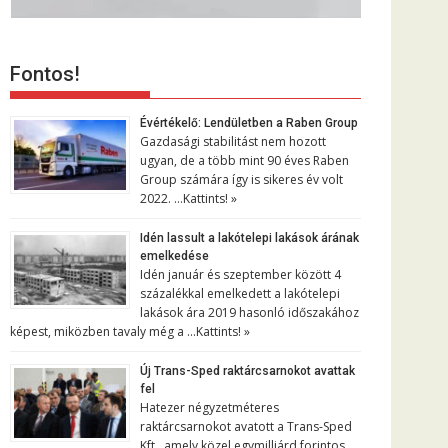
Fontos!
Évértékelő: Lendületben a Raben Group
Gazdasági stabilitást nem hozott
ugyan, de a több mint 90 éves Raben
Group számára így is sikeres év volt
2022. …
Kattints! »
Idén lassult a lakótelepi lakások árának
emelkedése
Idén január és szeptember között 4
százalékkal emelkedett a lakótelepi
lakások ára 2019 hasonló időszakához
képest, miközben tavaly még a …
Kattints! »
Új Trans-Sped raktárcsarnokot avattak
fel
Hatezer négyzetméteres
raktárcsarnokot avatott a Trans-Sped
Kft., amely közel egymilliárd forintos