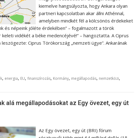
kiemelve hangsúlyozta, hogy Ankara olyan
partneri kapcsolatban akar állni Athénnal,
amelyben mindkét fél a kölcsönös érdekeket
nk és népeink jóléte érdekében” – fogalmazott a török
r keleti vidékét a béke medencéjévé!” – hangoztatta. A Ciprus
 leszögezte: Ciprus Törökország „nemzeti ügye”. Ankarának
,
,
,
,
,
,
,
ök
energia
EU
finanszírozás
Kormány
megállapodás
nemzetközi
rtak alá megállapodásokat az Egy övezet, egy út
Az Egy övezet, egy út (BRI) fórum
résztvevői több mint 64 milliárd dollár (18