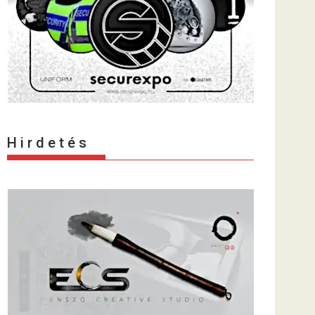
H i r d e t é s