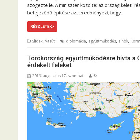
szögezte le. A miniszter közölte: az ország keleti r
befejeződő építése azt eredményezi, hogy…
RÉSZLETEK>
,
,
,
,
Slidex
Vasúti
diplomácia
együttműködés
elnök
Korm
Törökország együttműködésre hívta a C
érdekelt feleket
2019. augusztus 17. szombat
©