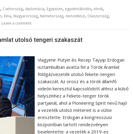
,
,
,
,
,
,
k
Csehország
diplomácia
Egyiptom
együttműködés
elnök
,
,
,
,
,
,
m
Kína
Magyarország
Németország
nemzetközi
Olaszország
Leave a comment
amlat utolsó tengeri szakaszát
Vlagyimir Putyin és Recep Tayyip Erdogan
isztambulban avatta fel a Török Áramlat
földgázvezeték utolsó fekete-tengeri
szakaszát. Az orosz és a török államfő
videón keresztül kapcsolódott ahhoz a külső
helyszínhez a Fekete-tenger török
partjainál, ahol a Pioneering Spirit nevű hajó
a vezeték utolsó métereit is a vízbe
eresztette. Erdogan a kongresszusi
központban tartott rendezvényen
bejelentette: a vezeték a 2019-es