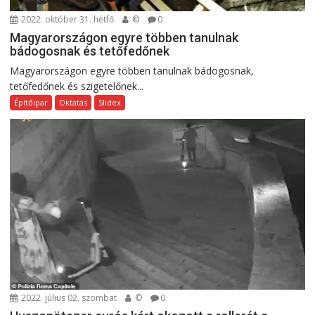
2022. október 31. hétfő
©
0
Magyarországon egyre többen tanulnak
bádogosnak és tetőfedőnek
Magyarországon egyre többen tanulnak bádogosnak,
tetőfedőnek és szigetelőnek...
Építőipar
Oktatás
Slidex
2022. július 02. szombat
©
0