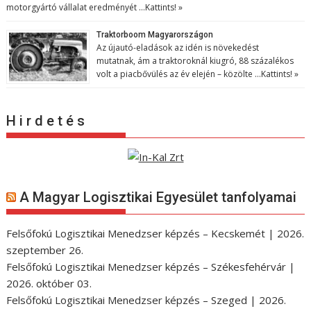
motorgyártó vállalat eredményét …
Kattints! »
Traktorboom Magyarországon
Az újautó-eladások az idén is növekedést
mutatnak, ám a traktoroknál kiugró, 88 százalékos
volt a piacbővülés az év elején – közölte …
Kattints! »
H i r d e t é s
A Magyar Logisztikai Egyesület tanfolyamai
Felsőfokú Logisztikai Menedzser képzés – Kecskemét | 2026.
szeptember 26.
Felsőfokú Logisztikai Menedzser képzés – Székesfehérvár |
2026. október 03.
Felsőfokú Logisztikai Menedzser képzés – Szeged | 2026.