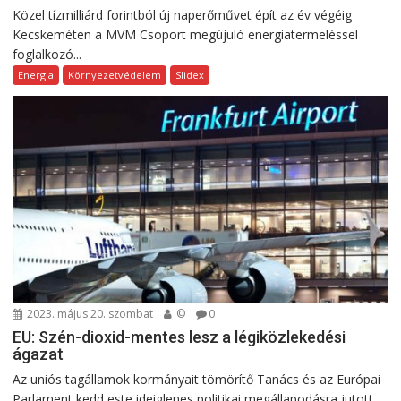
Közel tízmilliárd forintból új naperőművet épít az év végéig
Kecskeméten a MVM Csoport megújuló energiatermeléssel
foglalkozó...
Energia
Környezetvédelem
Slidex
2023. május 20. szombat
©
0
EU: Szén-dioxid-mentes lesz a légiközlekedési
ágazat
Az uniós tagállamok kormányait tömörítő Tanács és az Európai
Parlament kedd este ideiglenes politikai megállapodásra jutott...