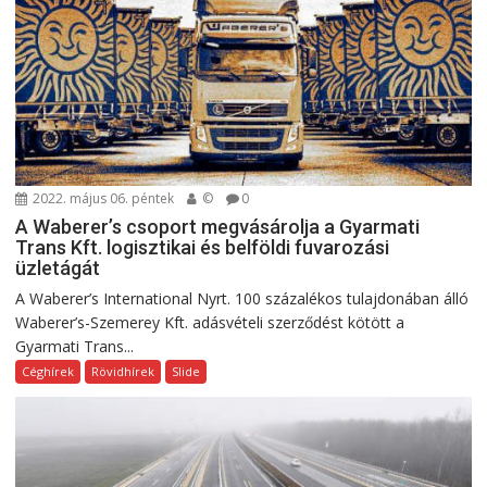
2022. május 06. péntek
©
0
A Waberer’s csoport megvásárolja a Gyarmati
Trans Kft. logisztikai és belföldi fuvarozási
üzletágát
A Waberer’s International Nyrt. 100 százalékos tulajdonában álló
Waberer’s-Szemerey Kft. adásvételi szerződést kötött a
Gyarmati Trans...
Céghírek
Rövidhírek
Slide