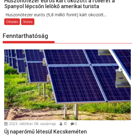
Huszonötezer eurós kárt okozott a rollerét a
Spanyol lépcsőn lelökő amerikai turista
Huszonötezer eurós (9,8 millió forint) kárt okozott...
Oktatás
Slidex
Fenntarthatóság
2023. október 08. vasárnap
©
0
Új naperőmű létesül Kecskeméten