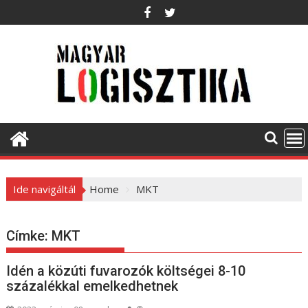
S
k
i
p
t
o
c
o
n
t
e
Ide navigáltál
Home
MKT
n
t
Címke:
MKT
Idén a közúti fuvarozók költségei 8-10
százalékkal emelkedhetnek