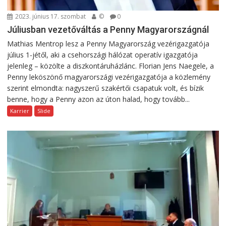
2023. június 17. szombat
©
0
Júliusban vezetőváltás a Penny Magyarországnál
Mathias Mentrop lesz a Penny Magyarország vezérigazgatója
július 1-jétől, aki a csehországi hálózat operatív igazgatója
jelenleg – közölte a diszkontáruházlánc. Florian Jens Naegele, a
Penny leköszönő magyarországi vezérigazgatója a közlemény
szerint elmondta: nagyszerű szakértői csapatuk volt, és bízik
benne, hogy a Penny azon az úton halad, hogy tovább...
Karrier
Slide