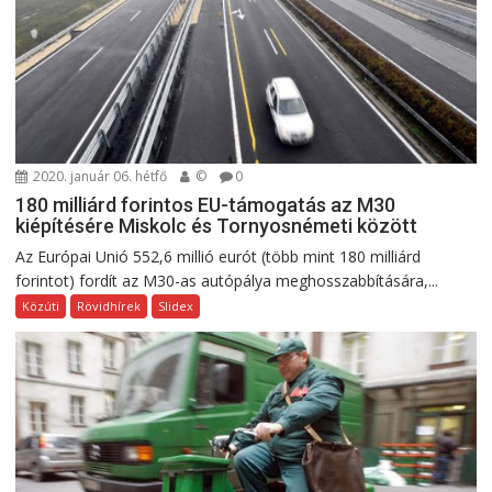
2020. január 06. hétfő
©
0
180 milliárd forintos EU-támogatás az M30
kiépítésére Miskolc és Tornyosnémeti között
Az Európai Unió 552,6 millió eurót (több mint 180 milliárd
forintot) fordít az M30-as autópálya meghosszabbítására,...
Közúti
Rövidhírek
Slidex