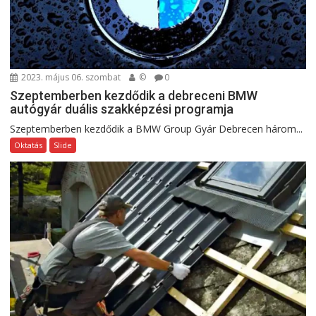
2023. május 06. szombat
©
0
Szeptemberben kezdődik a debreceni BMW
autógyár duális szakképzési programja
Szeptemberben kezdődik a BMW Group Gyár Debrecen három...
Oktatás
Slide