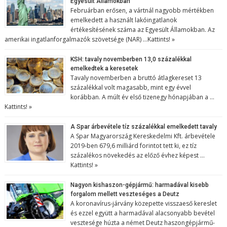
Egyesült Államokban
Februárban erősen, a vártnál nagyobb mértékben
emelkedett a használt lakóingatlanok
értékesítésének száma az Egyesült Államokban. Az
amerikai ingatlanforgalmazók szövetsége (NAR) …
Kattints! »
KSH: tavaly novemberben 13,0 százalékkal
emelkedtek a keresetek
Tavaly novemberben a bruttó átlagkereset 13
százalékkal volt magasabb, mint egy évvel
korábban. A múlt év első tizenegy hónapjában a …
Kattints! »
A Spar árbevétele tíz százalékkal emelkedett tavaly
A Spar Magyarország Kereskedelmi Kft. árbevétele
2019-ben 679,6 milliárd forintot tett ki, ez tíz
százalékos növekedés az előző évhez képest …
Kattints! »
Nagyon kishaszon-gépjármű: harmadával kisebb
forgalom mellett veszteséges a Deutz
A koronavírus-járvány közepette visszaeső kereslet
és ezzel együtt a harmadával alacsonyabb bevétel
vesztesége húzta a német Deutz haszongépjármű-