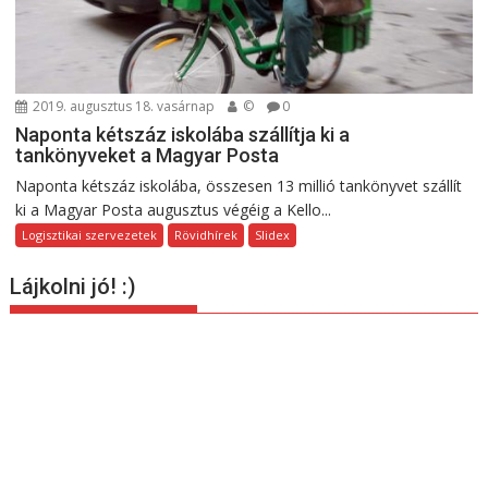
2019. augusztus 18. vasárnap
©
0
Naponta kétszáz iskolába szállítja ki a
tankönyveket a Magyar Posta
Naponta kétszáz iskolába, összesen 13 millió tankönyvet szállít
ki a Magyar Posta augusztus végéig a Kello...
Logisztikai szervezetek
Rövidhírek
Slidex
Lájkolni jó! :)