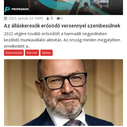
2023. január 23. hétfő
©
0
Az álláskeresők erősödő versennyel szembesülnek
2022 végére tovább erősödött a harmadik negyedévben
kezdődő munkavállalói aktivitás. Az ország minden megyéjében
emelkedett a...
Elemzések
Karrier
Slidex