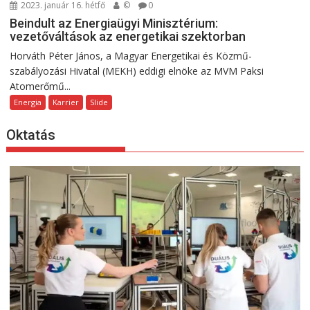
2023. január 16. hétfő
©
0
Beindult az Energiaügyi Minisztérium:
vezetőváltások az energetikai szektorban
Horváth Péter János, a Magyar Energetikai és Közmű-
szabályozási Hivatal (MEKH) eddigi elnöke az MVM Paksi
Atomerőmű...
Energia
Karrier
Slide
Oktatás