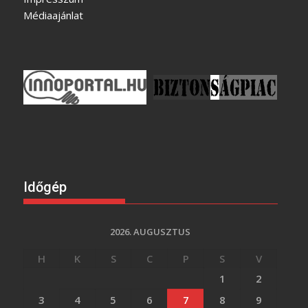
Médiaajánlat
Időgép
2026. AUGUSZTUS
H
K
S
C
P
S
V
1
2
3
4
5
6
7
8
9