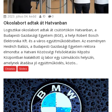
2023. július 04. kedd
©
0
Okoslabort adtak át Hatvanban
Logisztikai okoslabort adtak át csütörtökön Hatvanban, a
Budapesti Gazdasági Egyetem (BGE), a helyi Robert Bosch
Elektronika Kft. és a város együttműködésében. Az eseményen
Heidrich Balázs, a Budapesti Gazdasági Egyetem rektora
elmondta: a Hatvani Közösségi Felsőoktatási Képzési
Központban kialakított új labor egy szimulációs helyszín,
amelynek átadása jó együttműködés, közös...
Oktatás
Slidex