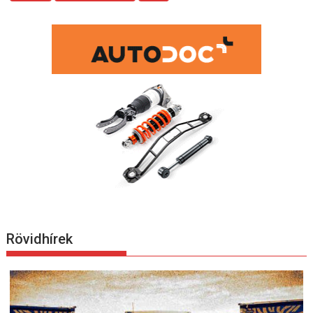
Rövidhírek