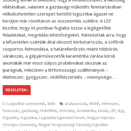
ellátásában, valamint a gazdasági működés fenntartásában
nélkülözhetetlen szerepet betöltő logisztikai ágazat ne
kerüljön már rövidtávon az összeomlás szélére. A LEF
közölte, hogy öt pontban foglalta össze a legégetőbb
feladatokat, megoldási lehetőségeket. Rámutattak arra, hogy
a kifizetetlen számlák által okozott körbetartozás, a sofőrök
csoportos felmondása, a határellenőrzés miatti többórás
várakozás, a gépjárművezetők karanténba zárása körüli
anomáliák már most súlyos problémákat okoznak az
iparágnak, miközben a létfontosságú szállítmányok –
élelmiszer, gyógyszer, védőfelszerelés – mennyisége…
RÉSZLETEK>
,
,
,
,
Logisztikai szervezetek
Slide
árufuvarozás
EKÁER
élelmiszer
,
,
,
,
,
,
,
,
fuvarozás
gazdaság
HUNGRAIL
Kormány
közlekedés
közúti
LEF
légi
,
,
,
logisztika
logisztikai
Logisztikai Egyeztető Fórum
Magyar Hajózási
,
Országos Szövetség
Magyar Közgazdasági Társaság logisztikai