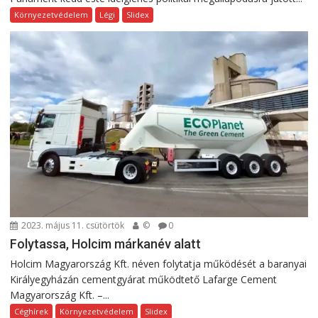
Környezetvédelem
Légi
Slidex
2023. május 11. csütörtök
©
0
Folytassa, Holcim márkanév alatt
Holcim Magyarország Kft. néven folytatja működését a baranyai
Királyegyházán cementgyárat működtető Lafarge Cement
Magyarország Kft. –...
Céghírek
Környezetvédelem
Slidex