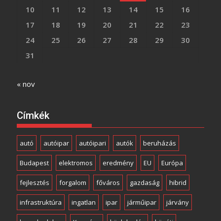
10
11
12
13
14
15
16
17
18
19
20
21
22
23
24
25
26
27
28
29
30
31
« nov
Címkék
autó
autóipar
autóipari
autók
beruházás
Budapest
elektromos
eredmény
EU
Európa
fejlesztés
forgalom
főváros
gazdaság
hibrid
infrastruktúra
ingatlan
ipar
járműipar
járvány