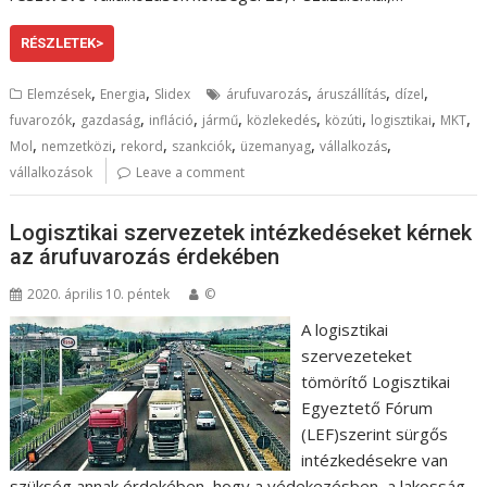
RÉSZLETEK>
,
,
,
,
,
Elemzések
Energia
Slidex
árufuvarozás
áruszállítás
dízel
,
,
,
,
,
,
,
,
fuvarozók
gazdaság
infláció
jármű
közlekedés
közúti
logisztikai
MKT
,
,
,
,
,
,
Mol
nemzetközi
rekord
szankciók
üzemanyag
vállalkozás
vállalkozások
Leave a comment
Logisztikai szervezetek intézkedéseket kérnek
az árufuvarozás érdekében
2020. április 10. péntek
©
A logisztikai
szervezeteket
tömörítő Logisztikai
Egyeztető Fórum
(LEF)szerint sürgős
intézkedésekre van
szükség annak érdekében, hogy a védekezésben, a lakosság