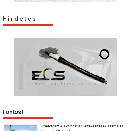
H i r d e t é s
Fontos!
Emelkedett a lakóingatlan-értékesítések száma az