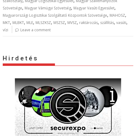
,
,
szakosztály
Magyar Logisztikai Egyesület
Magyar Szállítmányozók
,
,
,
Szövetsége
Magyar Vámügyi Szövetség
Magyar Vasúti Egyesület
,
,
Magyarországi Logisztikai Szolgáltató Központok Szövetsége
MAHOSZ
,
,
,
,
,
,
,
,
,
MKT
MLBKT
MLE
MLSZKSZ
MSZSZ
MVSZ
raktározás
szállítás
vasúti
vízi
Leave a comment
H i r d e t é s