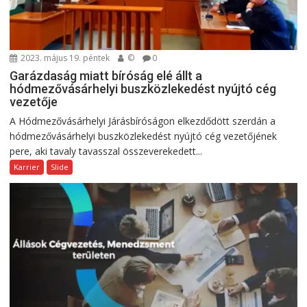
2023. május 19. péntek
©
0
Garázdaság miatt bíróság elé állt a
hódmezővásárhelyi buszközlekedést nyújtó cég
vezetője
A Hódmezővásárhelyi Járásbíróságon elkezdődött szerdán a
hódmezővásárhelyi buszközlekedést nyújtó cég vezetőjének
pere, aki tavaly tavasszal összeverekedett...
Karrier
Slide