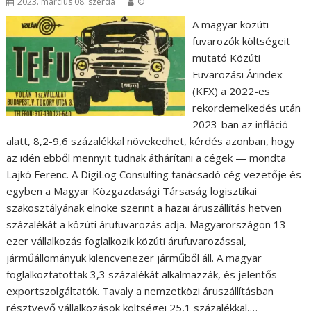
2023. március 08. szerda
©
A magyar közúti
fuvarozók költségeit
mutató Közúti
Fuvarozási Árindex
(KFX) a 2022-es
rekordemelkedés után
2023-ban az infláció
alatt, 8,2-9,6 százalékkal növekedhet, kérdés azonban, hogy
az idén ebből mennyit tudnak áthárítani a cégek — mondta
Lajkó Ferenc. A DigiLog Consulting tanácsadó cég vezetője és
egyben a Magyar Közgazdasági Társaság logisztikai
szakosztályának elnöke szerint a hazai áruszállítás hetven
százalékát a közúti árufuvarozás adja. Magyarországon 13
ezer vállalkozás foglalkozik közúti árufuvarozással,
járműállományuk kilencvenezer járműből áll. A magyar
foglalkoztatottak 3,3 százalékát alkalmazzák, és jelentős
exportszolgáltatók. Tavaly a nemzetközi áruszállításban
résztvevő vállalkozások költségei 25,1 százalékkal,…