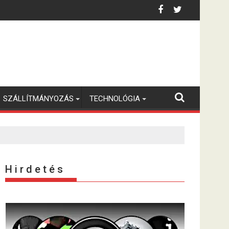
SZÁLLÍTMÁNYOZÁS
TECHNOLÓGIA
H i r d e t é s