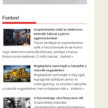
Fontos!
Szeptemberben indul az elektromos
bérbicikli-hálózat a párizsi
agglomerációban
Tízezer kerékpárral szeptemberben
nyílik a Párizs környéki Ile-de-France
régió elektromos bérbicikli-hálózata, amellyel a francia
főváros és környékének 12 millió lakosát …
Kattints! »
Megduplázta nyereségét a Caterpillar a
második negyedévben
Megduplázta nyereségét a világ egyik
legnagyobb építőipari jármű- és
eszközgyártója, az amerikai Caterpillar
a második negyedévben, mert erőteljesen nőtt a …
Kattints! »
A thyssenkrupp Jászfényszarun okít
Új tanműhelyt működtet
szeptembertől a német thyssenkrupp