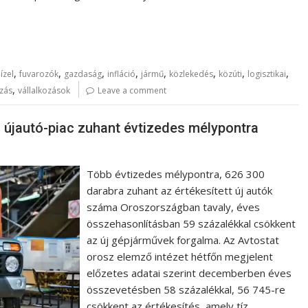
…
,
,
,
,
,
,
,
,
ízel
fuvarozók
gazdaság
infláció
jármű
közlekedés
közúti
logisztikai
,
ozás
vállalkozások
Leave a comment
 újautó-piac zuhant évtizedes mélypontra
Több évtizedes mélypontra, 626 300
darabra zuhant az értékesített új autók
száma Oroszországban tavaly, éves
összehasonlításban 59 százalékkal csökkent
az új gépjárművek forgalma. Az Avtostat
orosz elemző intézet hétfőn megjelent
előzetes adatai szerint decemberben éves
összevetésben 58 százalékkal, 56 745-re
csökkent az értékesítés, amely tíz