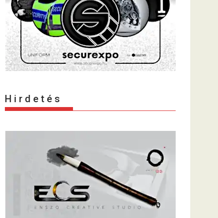
H i r d e t é s