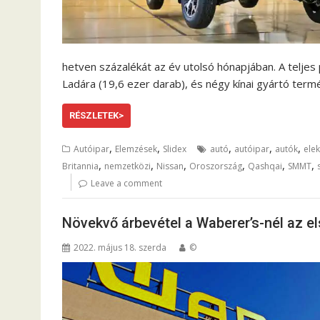
hetven százalékát az év utolsó hónapjában. A teljes
Ladára (19,6 ezer darab), és négy kínai gyártó ter
RÉSZLETEK>
,
,
,
,
,
Autóipar
Elemzések
Slidex
autó
autóipar
autók
ele
,
,
,
,
,
,
Britannia
nemzetközi
Nissan
Oroszország
Qashqai
SMMT
Leave a comment
Növekvő árbevétel a Waberer’s-nél az 
2022. május 18. szerda
©