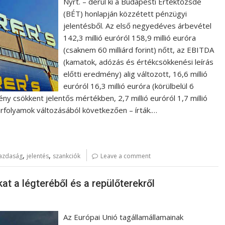
Nyrt. – derül ki a Budapesti Értéktőzsde
(BÉT) honlapján közzétett pénzügyi
jelentésből. Az első negyedéves árbevétel
142,3 millió euróról 158,9 millió euróra
(csaknem 60 milliárd forint) nőtt, az EBITDA
(kamatok, adózás és értékcsökkenési leírás
előtti eredmény) alig változott, 16,6 millió
euróról 16,3 millió euróra (körülbelül 6
ny csökkent jelentős mértékben, 2,7 millió euróról 1,7 millió
aárfolyamok változásából következően – írták.…
,
,
azdaság
jelentés
szankciók
Leave a comment
at a légteréből és a repülőterekről
Az Európai Unió tagállamállamainak