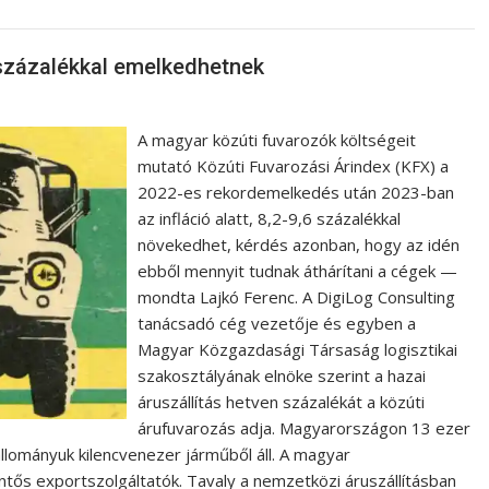
 százalékkal emelkedhetnek
A magyar közúti fuvarozók költségeit
mutató Közúti Fuvarozási Árindex (KFX) a
2022-es rekordemelkedés után 2023-ban
az infláció alatt, 8,2-9,6 százalékkal
növekedhet, kérdés azonban, hogy az idén
ebből mennyit tudnak áthárítani a cégek —
mondta Lajkó Ferenc. A DigiLog Consulting
tanácsadó cég vezetője és egyben a
Magyar Közgazdasági Társaság logisztikai
szakosztályának elnöke szerint a hazai
áruszállítás hetven százalékát a közúti
árufuvarozás adja. Magyarországon 13 ezer
űállományuk kilencvenezer járműből áll. A magyar
entős exportszolgáltatók. Tavaly a nemzetközi áruszállításban