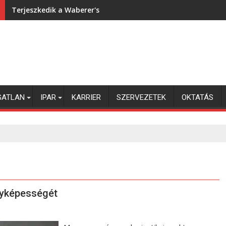
Terjeszkedik a Waberer's
GATLAN
IPAR
KARRIER
SZERVEZETEK
OKTATÁS
enyképességét