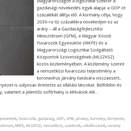
Magyarországon a logisztikai szektor a
gazdasági növekedés egyik alapja: a GDP öt
százalékát állítja elő. A kormány célja, hogy
2030-ra tíz százalékra növekedjen ez az
arány – áll a Gazdaságfejlesztési
Minisztérium (GFM), a Magyar Közúti
Fuvarozók Egyesülete (MKFE) és a
Magyarországi Logisztikai Szolgáltató
Központok Szövetségének (MLSZKSZ)
közös közleményében. A közlemény szerint
a nemzetközi fuvarozási teljesítmény a
koronavírus járvány hatására visszaesett,
yezet is súlyosan érintette az ellátási láncokat. Belföldön és
, valamint a jelentős sofőrhiány is kihívások elé…
,
,
,
,
,
,
,
,
pviseletek
fuvarozók
gazdaság
GDP
GFM
járvány
Kormány
környezet
,
,
,
,
,
,
sztérium
MKFE
MLSZKSZ
nemzetközi
szankciók
vállalkozások
verseny