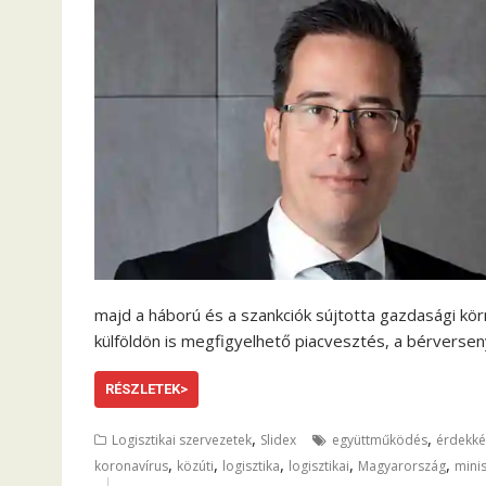
majd a háború és a szankciók sújtotta gazdasági körn
külföldön is megfigyelhető piacvesztés, a bérverseny
RÉSZLETEK>
,
,
Logisztikai szervezetek
Slidex
együttműködés
érdekké
,
,
,
,
,
koronavírus
közúti
logisztika
logisztikai
Magyarország
mini