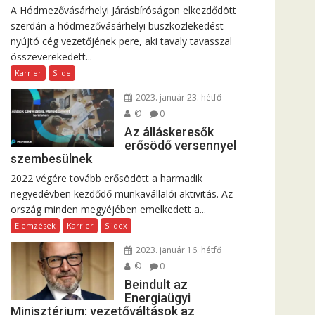
A Hódmezővásárhelyi Járásbíróságon elkezdődött
szerdán a hódmezővásárhelyi buszközlekedést
nyújtó cég vezetőjének pere, aki tavaly tavasszal
összeverekedett...
Karrier
Slide
2023. január 23. hétfő
©
0
Az álláskeresők
erősödő versennyel
szembesülnek
2022 végére tovább erősödött a harmadik
negyedévben kezdődő munkavállalói aktivitás. Az
ország minden megyéjében emelkedett a...
Elemzések
Karrier
Slidex
2023. január 16. hétfő
©
0
Beindult az
Energiaügyi
Minisztérium: vezetőváltások az