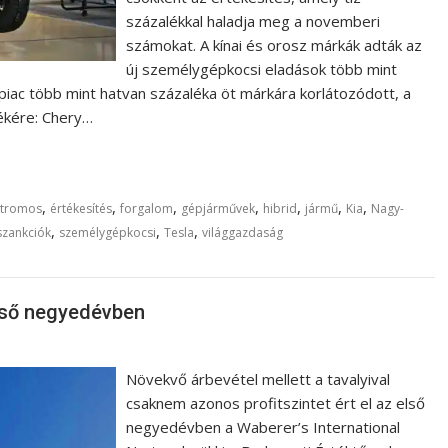
százalékkal haladja meg a novemberi
számokat. A kínai és orosz márkák adták az
új személygépkocsi eladások több mint
 piac több mint hatvan százaléka öt márkára korlátozódott, a
mékére: Chery…
,
,
,
,
,
,
,
ktromos
értékesítés
forgalom
gépjárművek
hibrid
jármű
Kia
Nagy-
,
,
,
szankciók
személygépkocsi
Tesla
világgazdaság
első negyedévben
Növekvő árbevétel mellett a tavalyival
csaknem azonos profitszintet ért el az első
negyedévben a Waberer’s International