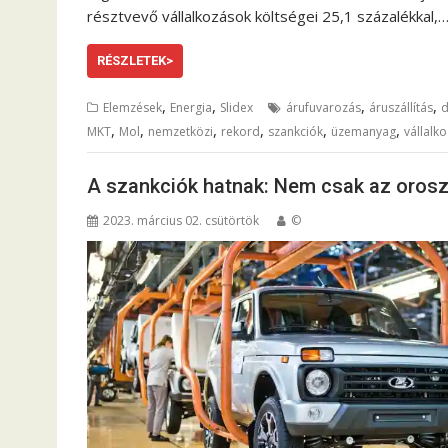
résztvevő vállalkozások költségei 25,1 százalékkal,
RÉSZLETEK>
,
,
,
,
Elemzések
Energia
Slidex
árufuvarozás
áruszállítás
d
,
,
,
,
,
,
MKT
Mol
nemzetközi
rekord
szankciók
üzemanyag
vállalk
A szankciók hatnak: Nem csak az orosz
2023. március 02. csütörtök
©