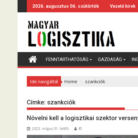
S
2026. augusztus 06. csütörtök
Vezető hírek
k
i
p
t
o
c
o
FENNTARTHATÓSÁG
GAZDASÁG
IN
n
t
e
Ide navigáltál
Home
szankciók
n
t
Címke:
szankciók
Növelni kell a logisztikai szektor vers
2023. május 01. hétfő
©