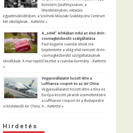
konszern Jászfényszarun, a
létesítményben, oktatási
együttműködésben, a Szolnoki Műszaki Szakképzési Centrum
két iskolájának …
Kattints! »
A „sötét” Afrikában indul az első drón-
csomagkézbesítő szálgáltatása
Paul Kagame ruandai elnök ma
bejelentette a világ első nemzeti drón-
csomagkézbesítő szolgáltatásának
elindítását. A mai naptól kezdve a ruandai kormány …
Kattints!
»
Vegyesvállalatot hozott létre a
Lufthansa-csoport és az Air China
Vegyesvállalatot hozott létre a Kína és
Európa közötti járatok üzemeltetésére
a Lufthansa-csoport és a Budapestre
is közlekedő Air China. A …
Kattints! »
H i r d e t é s