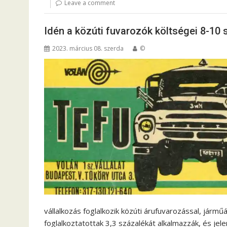
Leave a comment
Idén a közúti fuvarozók költségei 8-10
2023. március 08. szerda
©
vállalkozás foglalkozik közúti árufuvarozással, járm
foglalkoztatottak 3,3 százalékát alkalmazzák, és jel