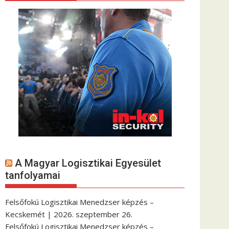
A Magyar Logisztikai Egyesület
tanfolyamai
Felsőfokú Logisztikai Menedzser képzés –
Kecskemét | 2026. szeptember 26.
Felsőfokú Logisztikai Menedzser képzés –