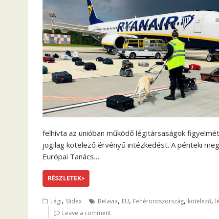
felhívta az unióban működő légitársaságok figyelmét
jogilag kötelező érvényű intézkedést. A pénteki meg
Európai Tanács…
RÉSZLETEK>
,
,
,
,
,
Légi
Slidex
Belavia
EU
Fehéroroszország
kötelező
l
Leave a comment