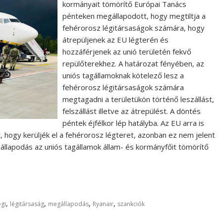
kormányait tömörítő Európai Tanács
pénteken megállapodott, hogy megtiltja a
fehérorosz légitársaságok számára, hogy
átrepüljenek az EU légterén és
hozzáférjenek az unió területén fekvő
repülőterekhez. A határozat fényében, az
uniós tagállamoknak kötelező lesz a
fehérorosz légitársaságok számára
megtagadni a területükön történő leszállást,
felszállást illetve az átrepülést. A döntés
péntek éjfélkor lép hatályba. Az EU arra is
, hogy kerüljék el a fehérorosz légteret, azonban ez nem jelent
állapodás az uniós tagállamok állam- és kormányfőit tömörítő
,
,
,
,
égi
légitársaság
megállapodás
Ryanair
szankciók