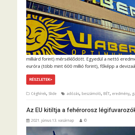
milliárd forint) mérséklődött. Egyedül a nettó eredmé
euróra (több mint 600 millió forint), főképp a deviz
RÉSZLETEK>
,
,
,
,
,
Céghírek
Slide
adózás
beszámoló
BÉT
eredmény
g
Az EU kitiltja a fehérorosz légifuvarozók
2021. június 13. vasárnap
©