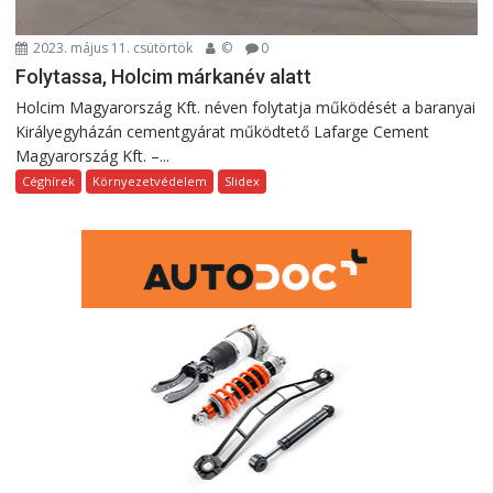
2023. május 11. csütörtök
©
0
Folytassa, Holcim márkanév alatt
Holcim Magyarország Kft. néven folytatja működését a baranyai
Királyegyházán cementgyárat működtető Lafarge Cement
Magyarország Kft. –...
Céghírek
Környezetvédelem
Slidex