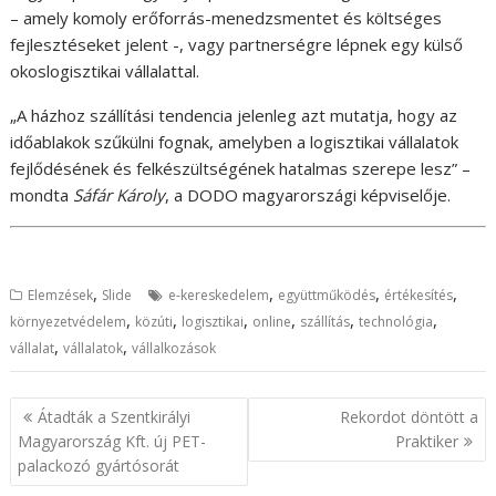
– amely komoly erőforrás-menedzsmentet és költséges
fejlesztéseket jelent -, vagy partnerségre lépnek egy külső
okoslogisztikai vállalattal.
„A házhoz szállítási tendencia jelenleg azt mutatja, hogy az
időablakok szűkülni fognak, amelyben a logisztikai vállalatok
fejlődésének és felkészültségének hatalmas szerepe lesz” –
mondta
Sáfár Károly
, a DODO magyarországi képviselője.
,
,
,
,
Elemzések
Slide
e-kereskedelem
együttműködés
értékesítés
,
,
,
,
,
,
környezetvédelem
közúti
logisztikai
online
szállítás
technológia
,
,
vállalat
vállalatok
vállalkozások
B
Átadták a Szentkirályi
Rekordot döntött a
e
Magyarország Kft. új PET-
Praktiker
palackozó gyártósorát
j