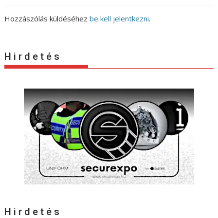
Hozzászólás küldéséhez
be kell jelentkezni
.
H i r d e t é s
H i r d e t é s