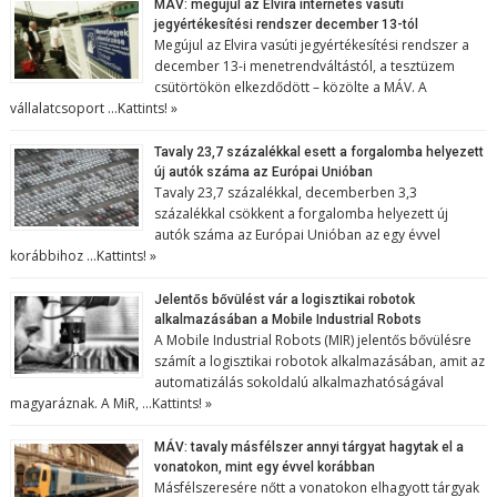
MÁV: megújul az Elvira internetes vasúti
jegyértékesítési rendszer december 13-tól
Megújul az Elvira vasúti jegyértékesítési rendszer a
december 13-i menetrendváltástól, a tesztüzem
csütörtökön elkezdődött – közölte a MÁV. A
vállalatcsoport …
Kattints! »
Tavaly 23,7 százalékkal esett a forgalomba helyezett
új autók száma az Európai Unióban
Tavaly 23,7 százalékkal, decemberben 3,3
százalékkal csökkent a forgalomba helyezett új
autók száma az Európai Unióban az egy évvel
korábbihoz …
Kattints! »
Jelentős bővülést vár a logisztikai robotok
alkalmazásában a Mobile Industrial Robots
A Mobile Industrial Robots (MIR) jelentős bővülésre
számít a logisztikai robotok alkalmazásában, amit az
automatizálás sokoldalú alkalmazhatóságával
magyaráznak. A MiR, …
Kattints! »
MÁV: tavaly másfélszer annyi tárgyat hagytak el a
vonatokon, mint egy évvel korábban
Másfélszeresére nőtt a vonatokon elhagyott tárgyak