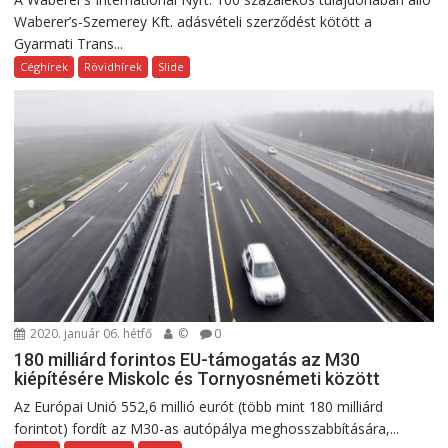
Waberer’s-Szemerey Kft. adásvételi szerződést kötött a
Gyarmati Trans...
Céghírek
Rövidhírek
Slide
2020. január 06. hétfő
©
0
180 milliárd forintos EU-támogatás az M30
kiépítésére Miskolc és Tornyosnémeti között
Az Európai Unió 552,6 millió eurót (több mint 180 milliárd
forintot) fordít az M30-as autópálya meghosszabbítására,...