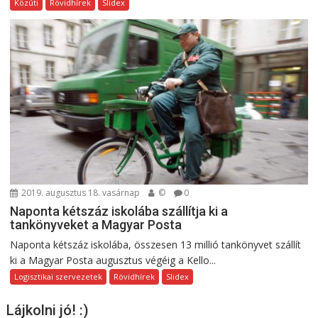
Közúti
Rövidhírek
Slidex
2019. augusztus 18. vasárnap
©
0
Naponta kétszáz iskolába szállítja ki a
tankönyveket a Magyar Posta
Naponta kétszáz iskolába, összesen 13 millió tankönyvet szállít
ki a Magyar Posta augusztus végéig a Kello...
Logisztikai szervezetek
Rövidhírek
Slidex
Lájkolni jó! :)