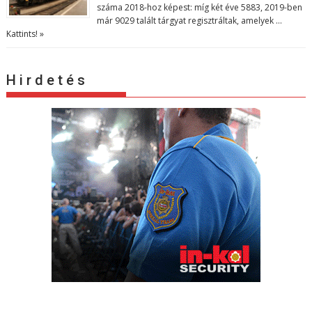
száma 2018-hoz képest: míg két éve 5883, 2019-ben
már 9029 talált tárgyat regisztráltak, amelyek …
Kattints! »
H i r d e t é s