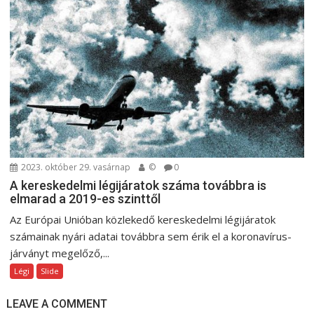
2023. október 29. vasárnap
©
0
A kereskedelmi légijáratok száma továbbra is
elmarad a 2019-es szinttől
Az Európai Unióban közlekedő kereskedelmi légijáratok
számainak nyári adatai továbbra sem érik el a koronavírus-
járványt megelőző,...
Légi
Slide
LEAVE A COMMENT