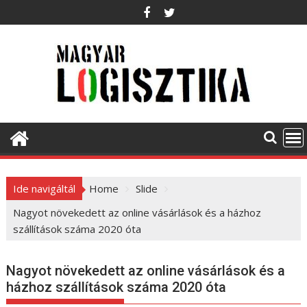
S
k
i
p
t
o
c
o
n
t
e
Ide navigáltál
Home
Slide
n
t
Nagyot növekedett az online vásárlások és a házhoz
szállítások száma 2020 óta
Nagyot növekedett az online vásárlások és a
házhoz szállítások száma 2020 óta