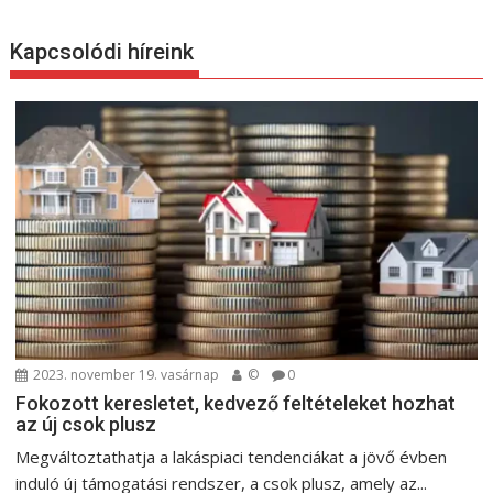
e
g
Kapcsolódi híreink
y
z
é
s
n
a
v
i
g
á
c
i
2023. november 19. vasárnap
©
0
Fokozott keresletet, kedvező feltételeket hozhat
ó
az új csok plusz
Megváltoztathatja a lakáspiaci tendenciákat a jövő évben
induló új támogatási rendszer, a csok plusz, amely az...