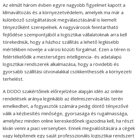
Az elmúlt három évben egyre nagyobb figyelmet kapott a
klímaváltozás és a környezetvédelem, amelyek ma már a
különböző szolgáltatások megválasztásánál is kiemelt
tényezőként szerepelnek. A nagyvárosok fenntartható
fejlődése szempontjából a logisztikai vállalatoknak arra kell
törekedniük, hogy a házhoz szállítás a lehető legkisebb
mértékben növelje a városi közúti forgalmat. Ezen a téren is
felértékelődik a mesterséges intelligencia- és adatalapú
logisztikai rendszerek alkalmazása, hogy a rövidebb és
gyorsabb szállítási útvonalakkal csökkenthessék a környezeti
terhelést.
A DODO szakértőinek előrejelzése alapján idén az online
rendelések aránya leginkább az élelmiszervásárlás terén
emelkedhet, a fogyasztók számára pedig döntő tényezővé
válik a kézbesítés minősége, gyorsasága és rugalmassága,
amelyhez minden online kereskedőnek igazodnia kell, ha részt
kíván venni a piaci versenyben. Ennek megvalósítására a cégek
vagy kiépítenek egy saját professzionális logisztikai rendszert