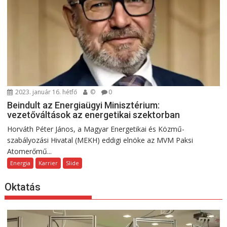
2023. január 16. hétfő
©
0
Beindult az Energiaügyi Minisztérium:
vezetőváltások az energetikai szektorban
Horváth Péter János, a Magyar Energetikai és Közmű-
szabályozási Hivatal (MEKH) eddigi elnöke az MVM Paksi
Atomerőmű...
Energia
Karrier
Slide
Oktatás