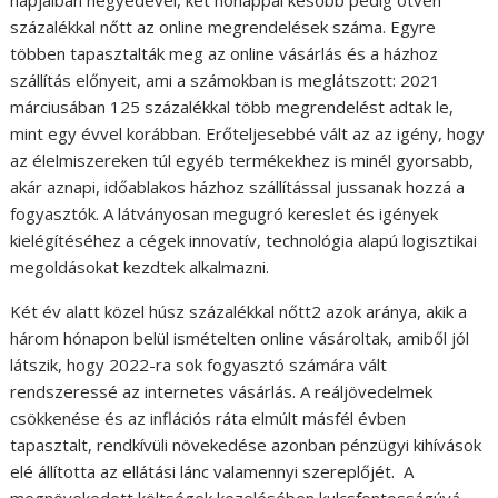
százalékkal nőtt az online megrendelések száma. Egyre
többen tapasztalták meg az online vásárlás és a házhoz
szállítás előnyeit, ami a számokban is meglátszott: 2021
márciusában 125 százalékkal több megrendelést adtak le,
mint egy évvel korábban. Erőteljesebbé vált az az igény, hogy
az élelmiszereken túl egyéb termékekhez is minél gyorsabb,
akár aznapi, időablakos házhoz szállítással jussanak hozzá a
fogyasztók. A látványosan megugró kereslet és igények
kielégítéséhez a cégek innovatív, technológia alapú logisztikai
megoldásokat kezdtek alkalmazni.
Két év alatt közel húsz százalékkal nőtt2 azok aránya, akik a
három hónapon belül ismételten online vásároltak, amiből jól
látszik, hogy 2022-ra sok fogyasztó számára vált
rendszeressé az internetes vásárlás. A reáljövedelmek
csökkenése és az inflációs ráta elmúlt másfél évben
tapasztalt, rendkívüli növekedése azonban pénzügyi kihívások
elé állította az ellátási lánc valamennyi szereplőjét. A
megnövekedett költségek kezelésében kulcsfontosságúvá