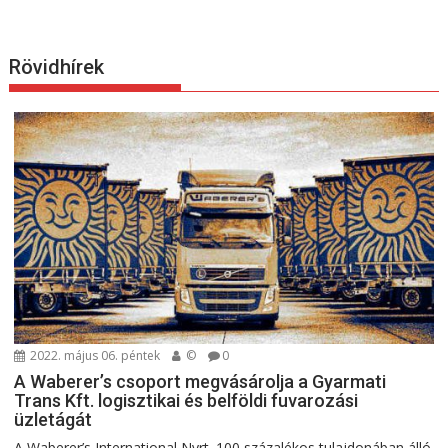
Rövidhírek
2022. május 06. péntek
©
0
A Waberer’s csoport megvásárolja a Gyarmati
Trans Kft. logisztikai és belföldi fuvarozási
üzletágát
A Waberer’s International Nyrt. 100 százalékos tulajdonában álló