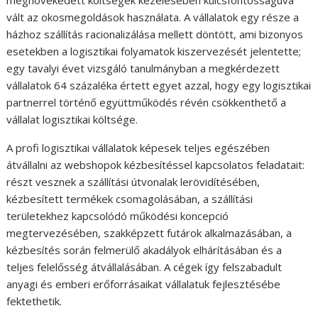
vált az okosmegoldások használata. A vállalatok egy része a
házhoz szállítás racionalizálása mellett döntött, ami bizonyos
esetekben a logisztikai folyamatok kiszervezését jelentette;
egy tavalyi évet vizsgáló tanulmányban a megkérdezett
vállalatok 64 százaléka értett egyet azzal, hogy egy logisztikai
partnerrel történő együttműködés révén csökkenthető a
vállalat logisztikai költsége.
A profi logisztikai vállalatok képesek teljes egészében
átvállalni az webshopok kézbesítéssel kapcsolatos feladatait:
részt vesznek a szállítási útvonalak lerövidítésében,
kézbesített termékek csomagolásában, a szállítási
területekhez kapcsolódó működési koncepció
megtervezésében, szakképzett futárok alkalmazásában, a
kézbesítés során felmerülő akadályok elhárításában és a
teljes felelősség átvállalásában. A cégek így felszabadult
anyagi és emberi erőforrásaikat vállalatuk fejlesztésébe
fektethetik.