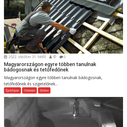
2022. október 31. hétfő
©
0
Magyarországon egyre többen tanulnak
bádogosnak és tetőfedőnek
Magyarországon egyre többen tanulnak bádogosnak,
tetőfedőnek és szigetelőnek...
Építőipar
Oktatás
Slidex