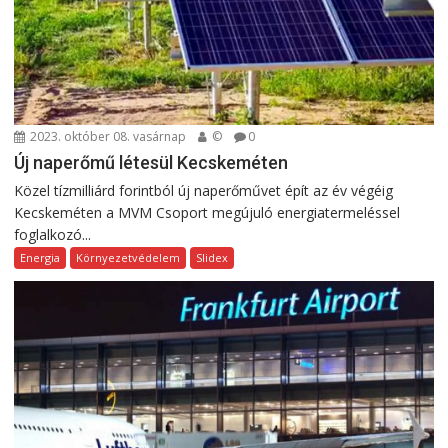
2023. október 08. vasárnap
©
0
Új naperőmű létesül Kecskeméten
Közel tízmilliárd forintból új naperőművet épít az év végéig
Kecskeméten a MVM Csoport megújuló energiatermeléssel
foglalkozó...
Energia
Környezetvédelem
Slidex