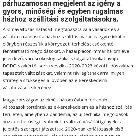
párhuzamosan megjelent az igény a
gyors, minőségi és egyben rugalmas
házhoz szállítási szolgáltatásokra.
A klímaváltozás hatásait megtapasztalva a vásárlók és a
vállalatok ráadásul a házhoz szállítás piacán is egyre inkább
előnyben részesítik a környezeti terhelést csökkentő,
fenntartható megoldásokat. A hazai piacon immár három éve
jelen lévő, városi okoslogisztikai szolgáltatásokat nyújtó
DODO szakértői sorra veszik a 2020-2023 közötti időszakban
tapasztalt változásokat, valamint rávilágítanak arra, milyen
stratégia szükséges a jövőben az e-kereskedelmi
vállalkozások sikeréhez.
Magyarországon az elmúlt három évben forradalmi
változások történtek az e-kereskedelem és a házhoz szállítás
területén, amelyben a pandémia, az új technikai megoldások
hozzáférhetősége, valamint a változó vásárlói igények is
jelentős szerepet játszottak. 2020-ban korlátozások első
napjaiban negyedével, két hónappal később pedig ötven