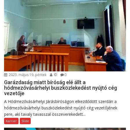
2023. május 19. péntek
©
0
Garázdaság miatt bíróság elé állt a
hódmezővásárhelyi buszközlekedést nyújtó cég
vezetője
A Hódmezővásárhelyi Járásbíróságon elkezdődött szerdán a
hódmezővásárhelyi buszközlekedést nyújtó cég vezetőjének
pere, aki tavaly tavasszal összeverekedett...
Karrier
Slide