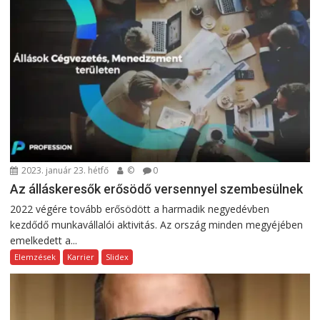
2023. január 23. hétfő
©
0
Az álláskeresők erősödő versennyel szembesülnek
2022 végére tovább erősödött a harmadik negyedévben
kezdődő munkavállalói aktivitás. Az ország minden megyéjében
emelkedett a...
Elemzések
Karrier
Slidex