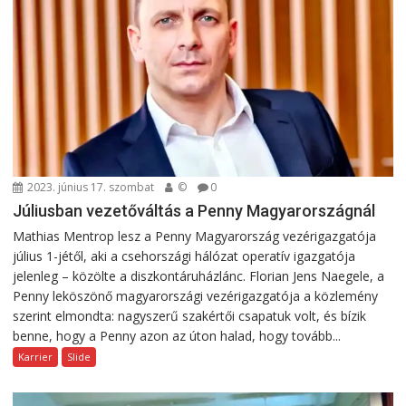
2023. június 17. szombat
©
0
Júliusban vezetőváltás a Penny Magyarországnál
Mathias Mentrop lesz a Penny Magyarország vezérigazgatója
július 1-jétől, aki a csehországi hálózat operatív igazgatója
jelenleg – közölte a diszkontáruházlánc. Florian Jens Naegele, a
Penny leköszönő magyarországi vezérigazgatója a közlemény
szerint elmondta: nagyszerű szakértői csapatuk volt, és bízik
benne, hogy a Penny azon az úton halad, hogy tovább...
Karrier
Slide