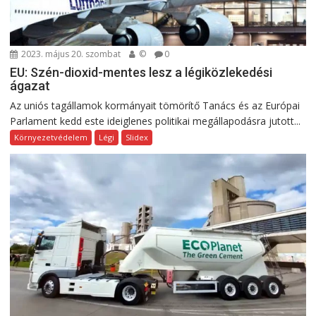
2023. május 20. szombat
©
0
EU: Szén-dioxid-mentes lesz a légiközlekedési
ágazat
Az uniós tagállamok kormányait tömörítő Tanács és az Európai
Parlament kedd este ideiglenes politikai megállapodásra jutott...
Környezetvédelem
Légi
Slidex