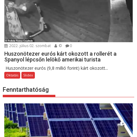
2022. július 02. szombat
©
0
Huszonötezer eurós kárt okozott a rollerét a
Spanyol lépcsőn lelökő amerikai turista
Huszonötezer eurós (9,8 millió forint) kárt okozott...
Oktatás
Slidex
Fenntarthatóság