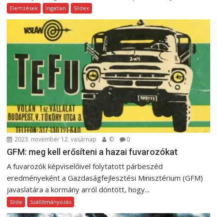
Elemzések
Ingatlan
Slidex
2023. november 12. vasárnap
©
0
GFM: meg kell erősíteni a hazai fuvarozókat
A fuvarozók képviselőivel folytatott párbeszéd
eredményeként a Gazdaságfejlesztési Minisztérium (GFM)
javaslatára a kormány arról döntött, hogy...
Slide
Szállítmányozás