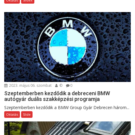
Oktatás
Slidex
2023. május 06. szombat
©
0
Szeptemberben kezdődik a debreceni BMW
autógyár duális szakképzési programja
Szeptemberben kezdődik a BMW Group Gyár Debrecen három...
Oktatás
Slide